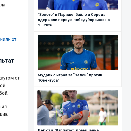
ила
"Золото" в Париже: Байло и Середа
одержали первую победу Украины на
ЧЕ-2026
нили от
льтат
Мудрик сыграл за "Челси" против
каутом от
"Ювентуса"
вой
бой.
шил
ишив
Дебют в "Карпатах", повышение