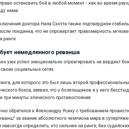
право остановить бой в любой момент - как во время раунд
ду ними.
лючения доктора Нила Скотта также подтвердили стабил
после поединка, что не опровергает правомерность мгнов
а ринге.
ебует немедленного реванша
ен уже успел эмоционально отреагировать на вердикт бо
своих социальных сетях.
инга, для которого это был лишь второй профессиональны
ческого бокса, заявил, что у болельщиков и у него бессты
е три минуты эпического противостояния.
чно обратился к Александру Усику с требованием провест
ванш" за звание абсолютного чемпиона мира в супертяж
и навсегда определить, кто сильнее на ринге, без судейски