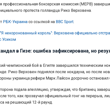
я профессиональная боксерская комиссия (MEPB) заверш
ициального протеста голландца Рико Верховена.
ет
РБК-Украина
со ссылкой на
BBC Sport
.
"
Я некоронованный король": Верховена официально отстра
 с Усиком
андал в Гизе: ошибка зафиксирована, но резу
ий чемпионский бой в Египте завершился техническим но
унде. Рико Верховен поднялся после нокдауна, но после но
тороны украинца рефери Марк Лайсон досрочно остановил 
торона подала апелляцию, утверждая, что британец завер
сле того, как прозвучал официальный гонг на перерыв, л
са на решающий 12-й раунд.