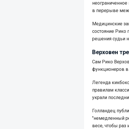
неограниченное 
в перерыве меж
Медицинские зак
состояние Рико 
решения судьи н
Верховен тр
Сам Рико Верхов
функционеров в 
Легенда кикбокс
правилам класси
украли последни
Голландец публи
"немедленный ре
весе, чтобы раз 