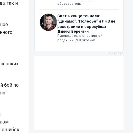
а, так и
обозреватель
Свет в конце тоннеля:
"Динамо", "Полесье" и ЛНЗ не
ьное
расстроили в еврокубках
енного
Даниил Вереитин
Руководитель спортивной
редакции РБК-Украина
ксерских
й бой по
дно
и
елом
х ошибок.