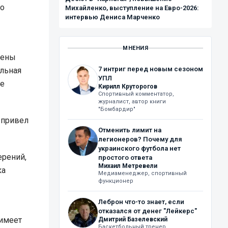
го
Михайленко, выступление на Евро-2026:
интервью Дениса Марченко
МНЕНИЯ
мены
7 интриг перед новым сезоном
альная
УПЛ
ие
Кирилл Круторогов
Спортивный комментатор,
журналист, автор книги
"Бомбардир"
- привел
Отменить лимит на
легионеров? Почему для
украинского футбола нет
ерений,
простого ответа
Михаил Метревели
ка
Медиаменеджер, спортивный
функционер
Леброн что-то знает, если
отказался от денег "Лейкерс"
 имеет
Дмитрий Базелевский
Баскетбольный тренер,