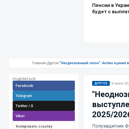
Главная
›
Другое
›
"Неоднозначный сезон": Антюх оценил 
ПОДЕЛИТЬСЯ
19 июня 202
ДРУГОЕ
Facebook
"Неодноз
Telegram
выступле
Twitter / X
2025/202
Viber
Полузащитник Ф
Копировать ссылку