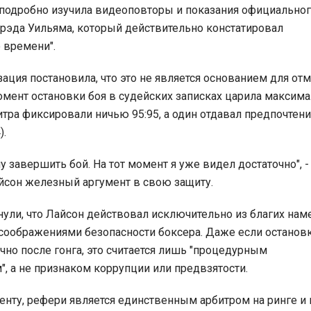
подробно изучила видеоповторы и показания официально
рэда Уильяма, который действительно констатировал
 времени".
зация постановила, что это не является основанием для от
момент остановки боя в судейских записках царила максим
битра фиксировали ничью 95:95, а один отдавал предпочтен
).
чу завершить бой. На тот момент я уже видел достаточно", 
сон железный аргумент в свою защиту.
ули, что Лайсон действовал исключительно из благих нам
соображениями безопасности боксера. Даже если останов
чно после гонга, это считается лишь "процедурным
", а не признаком коррупции или предвзятости.
енту, рефери является единственным арбитром на ринге и