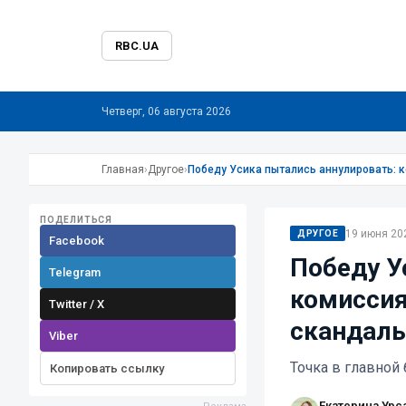
RBC.UA
Четверг, 06 августа 2026
Главная
›
Другое
›
Победу Усика пытались аннулировать: 
ПОДЕЛИТЬСЯ
19 июня 202
ДРУГОЕ
Facebook
Победу У
Telegram
комиссия
Twitter / X
скандаль
Viber
Точка в главной
Копировать ссылку
Екатерина Урс