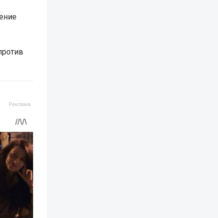
ение
против