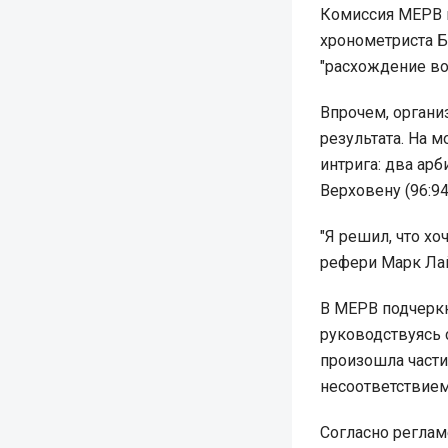
Комиссия MEPB 
хронометриста Б
"расхождение во
Впрочем, органи
результата. На 
интрига: два ар
Верховену (96:94
"Я решил, что хо
рефери Марк Лай
В MEPB подчеркн
руководствуясь 
произошла части
несоответствием
Согласно реглам