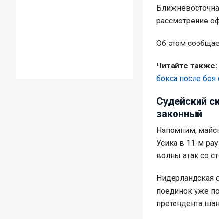
Ближневосточна
рассмотрение оф
Об этом сообща
Читайте также:
бокса после боя
Судейский ск
законный
Напомним, майск
Усика в 11-м ра
волны атак со с
Нидерландская с
поединок уже по
претендента шан