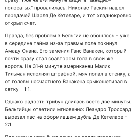
сразу. Уже на 9-й минуте защита "звездно-
полосатых" провалилась, Николас Раскин нашел
передачей Шарля Де Кетеларе, и тот хладнокровно
открыл счет.
Правда, без проблем в Бельгии не обошлось – уже
в середине тайма из-за травмы поле покинул
Амаду Онана. Его заменил Ганс Ванакен, который
почти сразу стал соавтором гола в свои же
ворота. На 31-й минуте американец Малик
Тильман исполнял штрафной, мяч попал в стенку, а
от головы несчастного Ванакена срыкошетивал в
сетку – 1:1.
Однако радость трибун длилась всего две минуты.
Бельгийцы ответили мгновенно: Леандро Троссард
вырезал пас на оформившем дубль Де Кетеларе -
2:1.