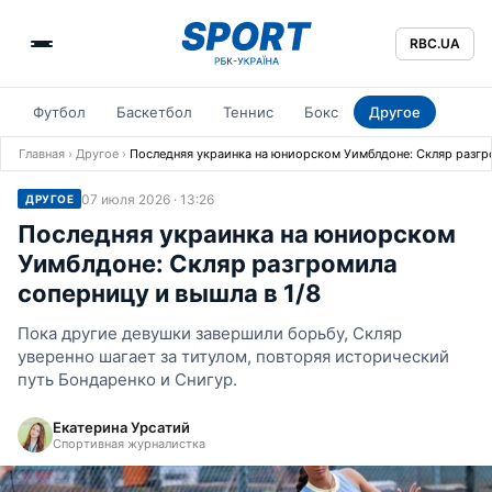
RBC.UA
Футбол
Баскетбол
Теннис
Бокс
Другое
Главная
›
Другое
›
Последняя украинка на юниорском Уимблдоне: Скляр разгро
07 июля 2026 · 13:26
ДРУГОЕ
Последняя украинка на юниорском
Уимблдоне: Скляр разгромила
соперницу и вышла в 1/8
Пока другие девушки завершили борьбу, Скляр
уверенно шагает за титулом, повторяя исторический
путь Бондаренко и Снигур.
Екатерина Урсатий
Спортивная журналистка