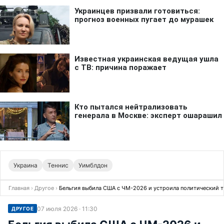
Украина
Теннис
Уимблдон
Главная
›
Другое
›
Бельгия выбила США с ЧМ-2026 и устроила политический т
07 июля 2026 · 11:30
ДРУГОЕ