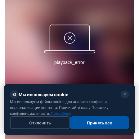
🍪
Мы используем cookie
✕
Мы используем файлы cookie для анализа трафика и
персонализации контента. Прочитайте нашу Политику
Организовать финальный штурм в добавленные
конфиденциальности.
Подробнее
шесть минут обессилевшая Португалия уже не
Отклонить
Принять все
смогла.