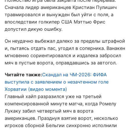
Полностью игра была закрыта после перерыва.
Сначала лидер американцев Кристиан Пулишич
травмировался и вынужден был уйти с поля, а
впоследствии голкипер США Мэттью Фрис
допустил дикую ошибку.
Он неудачно выбежал далеко за пределы штрафной
и, пытаясь отдать пас, угодил в соперника. Ванакен
мгновенно сориентировался и издалека забросил
мяч в пустые ворота, оправдавшись за автогол.
Читайте также:
Скандал на ЧМ-2026: ФИФА
выступила с заявлением о незачтенном голе
Хорватии (видео момента)
Главный хайп разразился уже на третьей
компенсированной минуте матча, когда Ромелу
Лукаку забил четвертый мяч в ворота
американцев. Празднуя взятие ворот, несколько
игроков сборной Бельгии синхронно исполнили