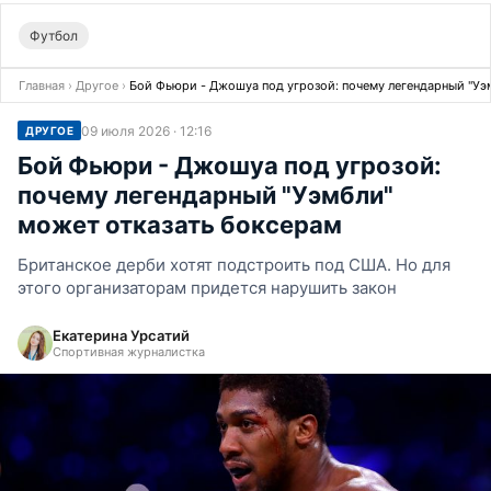
Футбол
Главная
›
Другое
›
Бой Фьюри - Джошуа под угрозой: почему легендарный "Уэ
09 июля 2026 · 12:16
ДРУГОЕ
Бой Фьюри - Джошуа под угрозой:
почему легендарный "Уэмбли"
может отказать боксерам
Британское дерби хотят подстроить под США. Но для
этого организаторам придется нарушить закон
Екатерина Урсатий
Спортивная журналистка