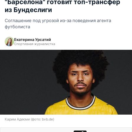
"Барселона" готовит топ-трансфер
из Бундеслиги
Соглашение под угрозой из-за поведения агента
футболиста
Екатерина Урсатий
Спортивная журналистка
Карим Адеєми (фото: bvb.de)