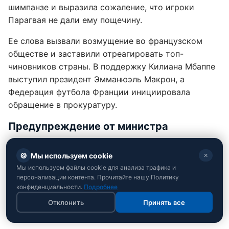
шимпанзе и выразила сожаление, что игроки
Парагвая не дали ему пощечину.
Ее слова вызвали возмущение во французском
обществе и заставили отреагировать топ-
чиновников страны. В поддержку Килиана Мбаппе
выступил президент Эмманюэль Макрон, а
Федерация футбола Франции инициировала
обращение в прокуратуру.
Предупреждение от министра
Министр спорта Франции Марина Феррари назвала
🍪
Мы используем cookie
✕
такие выпады совершенно неуместными, особенно
Мы используем файлы cookie для анализа трафика и
в контексте международных отношений и
персонализации контента. Прочитайте нашу Политику
спортивного уважения. И призвала иностранных
конфиденциальности.
Подробнее
политиков не использовать имена всемирно
Отклонить
Принять все
известных спортсменов для собственного пиара.