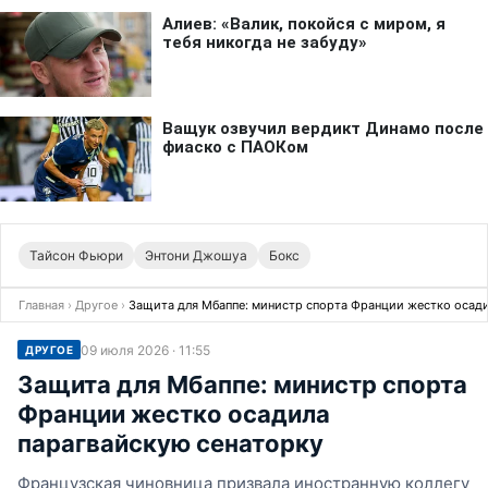
Тайсон Фьюри
Энтони Джошуа
Бокс
Главная
›
Другое
›
Защита для Мбаппе: министр спорта Франции жестко осади
09 июля 2026 · 11:55
ДРУГОЕ
Защита для Мбаппе: министр спорта
Франции жестко осадила
парагвайскую сенаторку
Французская чиновница призвала иностранную коллегу