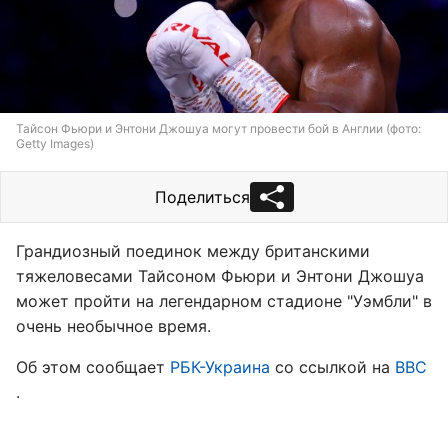
Тайсон Фьюри и Энтони Джошуа могут провести бой в Англии (фото:
Getty Images)
Поделиться
Грандиозный поединок между британскими
тяжеловесами Тайсоном Фьюри и Энтони Джошуа
может пройти на легендарном стадионе "Уэмбли" в
очень необычное время.
Об этом сообщает
РБК-Украина
со ссылкой на
BBC
.