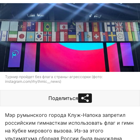
Турнир пройдет без флага страны-агрессорки (фото:
instagram.com/rhythmic__news)
Поделиться
Мэр румынского города Клуж-Напока запретил
российским гимнасткам использовать флаг и гимн
на Кубке мирового вызова. Из-за этого
ультиматума сборная России была вынуждена