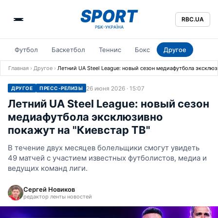
RBC.UA
Футбол
Баскетбол
Теннис
Бокс
Другое
Главная
›
Другое
›
Летний UA Steel League: новый сезон медиафутбола эксклюз
26 июня 2026 · 15:07
ДРУГОЕ
ПРЕСС-РЕЛИЗЫ
Летний UA Steel League: новый сезон
медиафутбола эксклюзивно
покажут на "Киевстар ТВ"
В течение двух месяцев болельщики смогут увидеть
49 матчей с участием известных футболистов, медиа и
ведущих команд лиги.
Сергей Новиков
редактор ленты новостей