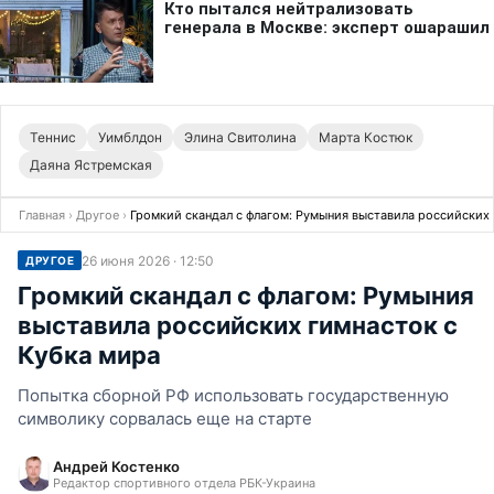
Теннис
Уимблдон
Элина Свитолина
Марта Костюк
Даяна Ястремская
Главная
›
Другое
›
Громкий скандал с флагом: Румыния выставила российских 
26 июня 2026 · 12:50
ДРУГОЕ
Громкий скандал с флагом: Румыния
выставила российских гимнасток с
Кубка мира
Попытка сборной РФ использовать государственную
символику сорвалась еще на старте
Андрей Костенко
Редактор спортивного отдела РБК-Украина