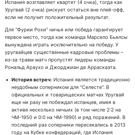
Испания возглавляет квартет (4 очка), тогда как
Уругвай (2 очка) рискует остаться вне плей-офф,
если не получит положительный результат.
Для "Фурии Рохи" ничья или победа гарантирует
первое место, тогда как команда Марсело Бьелсы
вынуждена играть исключительно на победу. У
уругвайцев существенные кадровые проблемы –
из-за травм матч пропустят лидеры команды
Рональд Араухо и Джорджиан де Арраскаэта.
История встреч:
Испания является традиционно
неудобным соперником для "Селесте". В
официальных и товарищеских матчах Уругвай
еще ни разу не побеждал испанцев, имея в
активе несколько ничьих (в том числе 2:2 на
ЧМ-1950 и 0:0 на ЧМ-1990) и ряд поражений. В
последний раз соперники пересекались в 2013
году на Кубке конфедераций, где Испания