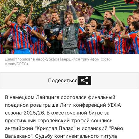
Дебют "орлов" в еврокубках завершился триумфом (фото:
x.com/CPFC)
Поделиться
В немецком Лейпциге состоялся финальный
поединок розыгрыша Лиги конференций УЕФА
сезона-2025/26. В ожесточенной битве за
престижный европейский трофей сошлись
английский "Кристал Пэлас" и испанский "Райо
Вальекано". Судьбу континентального титула