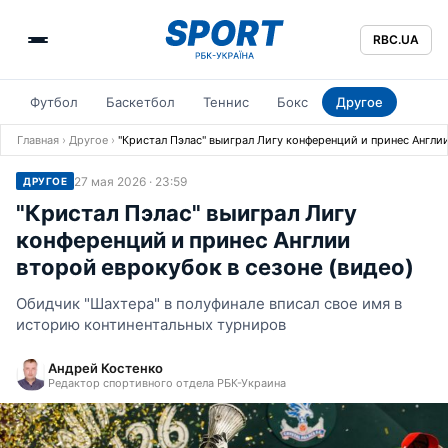
RBC.UA
Футбол
Баскетбол
Теннис
Бокс
Другое
Главная
›
Другое
›
"Кристал Пэлас" выиграл Лигу конференций и принес Англии
27 мая 2026 · 23:59
ДРУГОЕ
"Кристал Пэлас" выиграл Лигу
конференций и принес Англии
второй еврокубок в сезоне (видео)
Обидчик "Шахтера" в полуфинале вписал свое имя в
историю континентальных турниров
Андрей Костенко
Редактор спортивного отдела РБК-Украина