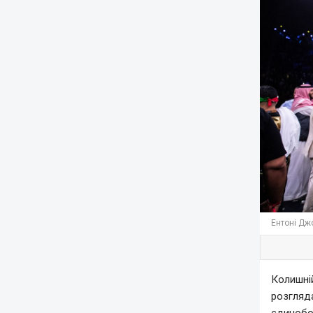
Ентоні Джо
Колишній
розгляд