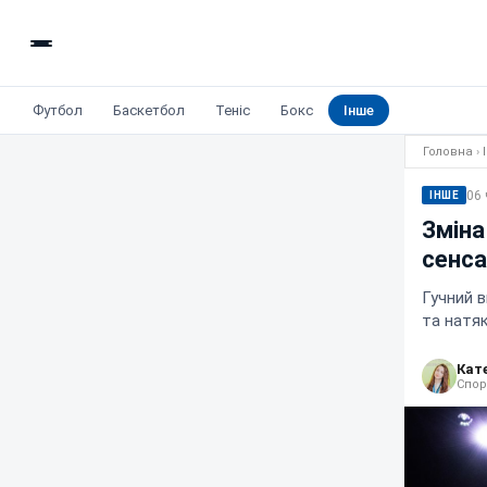
Футбол
Баскетбол
Теніс
Бокс
Інше
Головна
›
06 
ІНШЕ
Зміна
сенса
Гучний в
та натяк
Кат
Спор