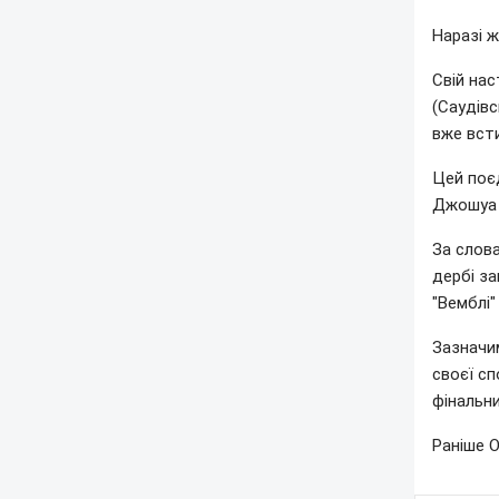
Наразі 
Свій нас
(Саудівс
вже всти
Цей поє
Джошуа 
За слов
дербі з
"Вемблі"
Зазначи
своєї сп
фінальн
Раніше 