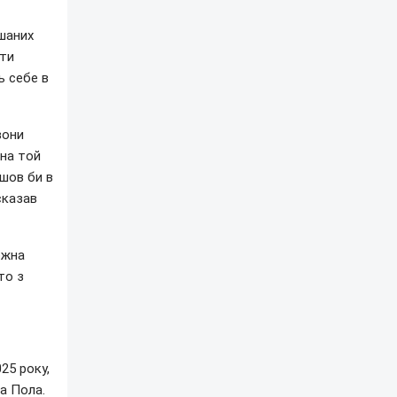
ішаних
ати
ь себе в
вони
 на той
йшов би в
сказав
ожна
то з
25 року,
а Пола.