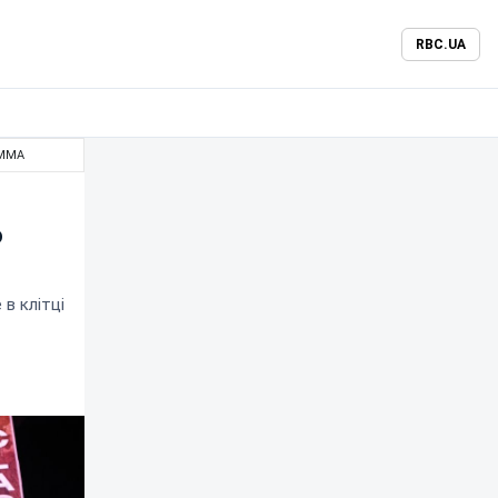
RBC.UA
 ММА
о
в клітці