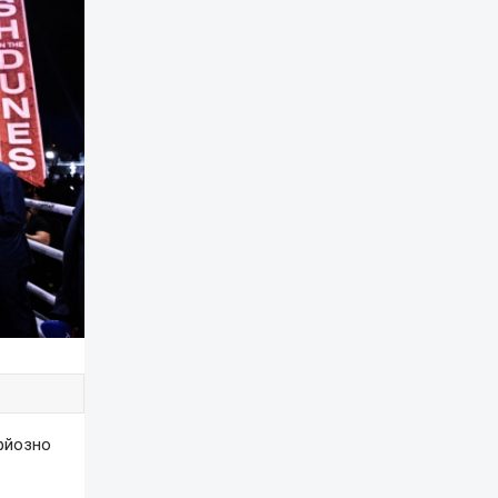
ерйозно