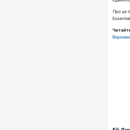
єдинобо
Про це 
Essential
Читайте
Верхове
Ей Дже