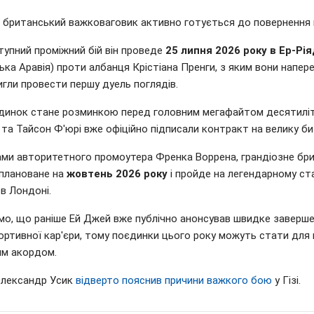
ж британський важковаговик активно готується до повернення н
тупний проміжний бій він проведе
25 липня 2026 року в Ер-Рія
ька Аравія) проти албанця Крістіана Пренги, з яким вони напер
гли провести першу дуель поглядів.
динок стане розминкою перед головним мегафайтом десятиліт
та Тайсон Ф'юрі вже офіційно підписали контракт на велику би
ами авторитетного промоутера Френка Воррена, грандіозне бр
аплановане на
жовтень 2026 року
і пройде на легендарному ста
 в Лондоні.
мо, що раніше Ей Джей вже публічно анонсував швидке заверш
ортивної кар'єри, тому поєдинки цього року можуть стати для
им акордом.
Олександр Усик
відверто пояснив причини важкого бою
у Гізі.