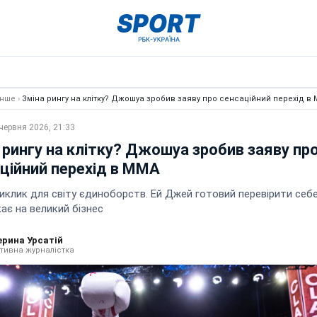
Інше
›
Зміна рингу на клітку? Джошуа зробив заяву про сенсаційний перехід в
червня 2026, 21:33
 рингу на клітку? Джошуа зробив заяву пр
ційний перехід в ММА
иклик для світу єдиноборств. Ей Джей готовий перевірити себе 
ає на великий бізнес
ерина Урсатій
тивна журналістка