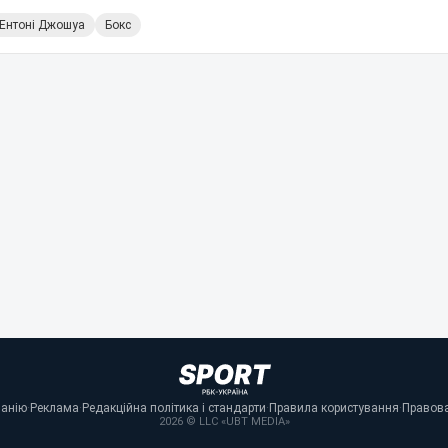
Ентоні Джошуа
Бокс
панію
·
Реклама
·
Редакційна політика і стандарти
·
Правила користування
·
Правова
2026 © LLC «UBT MEDIA»