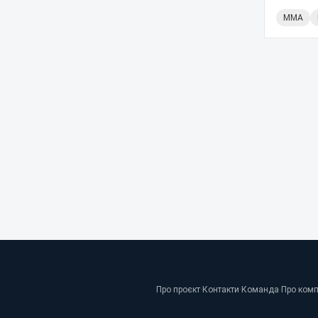
ММА
Про проєкт
·
Контакти
·
Команда
·
Про ком