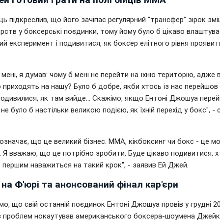
ь підкреслив, що його зачіпає регулярний "трансфер" зірок зм
рств у боксерські поєдинки, тому йому було б цікаво влаштув
й експеримент і подивитися, як боксер елітного рівня проявит
 мені, я думав: чому б мені не перейти на їхню територію, адже 
 приходять на нашу? Було б добре, якби хтось із нас перейшов
 подивилися, як там вийде... Скажімо, якщо Ентоні Джошуа пере
не було б настільки великою подією, як їхній перехід у бокс", - 
означає, що це великий бізнес. ММА, кікбоксинг чи бокс - це м
 Я вважаю, що це потрібно зробити. Буде цікаво подивитися, х
 першим наважиться на такий крок", - заявив Ей Джей.
на Ф'юрі та анонсований фінал кар'єри
о, що свій останній поєдинок Ентоні Джошуа провів у грудні 20
з проблем нокаутував американського боксера-шоумена Джейк