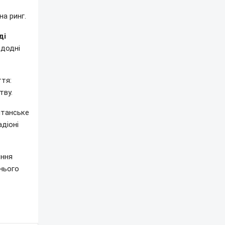
а ринг.
ді
едодні
тя:
тву.
итанське
діоні
ення
 нього