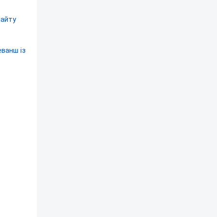
сайту
ванш із