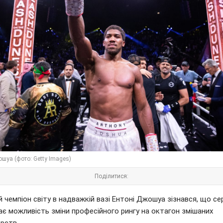
шуа (фото: Getty Images)
Поділитися:
 чемпіон світу в надважкій вазі Ентоні Джошуа зізнався, що с
ає можливість зміни професійного рингу на октагон змішаних