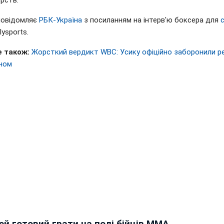
рств.
повідомляє
РБК-Україна
з посиланням на інтерв'ю боксера для
lysports.
 також:
Жорсткий вердикт WBC: Усику офіційно заборонили ре
ном
й готовий грати на полі бійців ММА