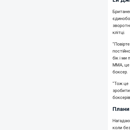
Британец
єдинобо
зворотни
клітці.
"Повірте
постійно
бік і ми
ММА, це 
боксер.
"Тож це 
зробити.
боксерів
Плани 
Нагадаєм
коли бе