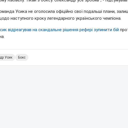
му Кабаєлу. Тікай з боксу. Олександр усе зробив", - підсумував
оманда Усика не оголосила офіційно свої подальші плани, зал
щодо наступного кроку легендарного українського чемпіона.
сик відреагував на скандальне рішення рефері зупинити бій
про
на.
др Усик
Бокс