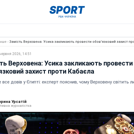
Інше
›
Замість Верховена: Усика закликають провести обов'язковий захист пр
червня 2026, 14:51
ть Верховена: Усика закликають провести
язковий захист проти Кабаєла
 все довів у Єгипті: експерт пояснив, чому Верховену світить 
ерина Урсатій
тивна журналістка