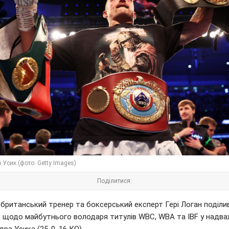
Усик (фото: Getty Images)
Поділитися:
 британський тренер та боксерський експерт Гері Логан поділи
 щодо майбутнього володаря титулів WBC, WBA та IBF у надваж