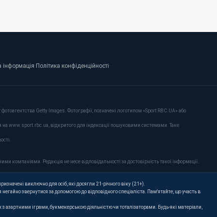
 інформація
·
Політика конфіденційності
·
фотоагентства Getty Images. Фотографії, позначені логотипом «Sport RBC.UA» або
я на www.sport.rbc.ua, відкритого для індексації пошуковими системами. Таке
ості.
ими компаніями. Редакція не несе відповідальності за достовірність такої інформації.
ризначені виключно для осіб, які досягли 21-річного віку (21+).
 негайно звернутися за допомогою до відповідного спеціаліста. Пам'ятайте, що участь в
их з азартними іграми, букмекерською діяльністю чи тоталізаторами. Будь-які матеріали,