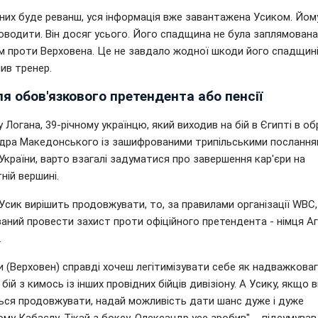
 них буде реванш, уся інформація вже завантажена Усиком. Йом
оводити. Він досяг усього. Його спадщина не була заплямована
м проти Верховена. Це не завдало жодної шкоди його спадщині"
ив тренер.
я обов'язкового претендента або пенсії
 Логана, 39-річному українцю, який виходив на бій в Єгипті в об
дра Македонського із зашифрованими трипільськими послання
України, варто взагалі задуматися про завершення кар'єри на
ній вершині.
сик вирішить продовжувати, то, за правилами організації WBC, 
аний провести захист проти офіційного претендента - німця Аг
.
 (Верховен) справді хочеш легітимізувати себе як надважковаг
бій з кимось із інших провідних бійців дивізіону. А Усику, якщо в
ься продовжувати, надай можливість дати шанс дуже і дуже