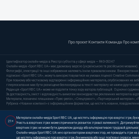
Про проєкт
·
Контакти
·
Команда
·
Про ком
Ідентифікатор онлайн-медіа в Реєстрі суб’єктів у сфері медіа — R40-05347
Онлайн-медіа «Sport RBC.UA» має двомовну версію (українською та російською мовами).
Фотографії, ілюстрації та інші зображення належать їхнім правовласникам. Використання 
підписані «Sport RBC.UA», можуть використовуватися на умовах ліцензії Creative Commons At
При повному або частковому відтворенні інформаційних матеріалів, опублікованих на веб
гіперпосилання має бути розміщене безпосередньо в тексті матеріалу не нижче другого аб
Редакція «Sport RBC.UA» може не поділяти точку зору авторів публікацій. Оціночні суджен
За достовірність, зміст і відповідність вимогам законодавства рекламних матеріалів від
Матеріали, позначені плашками «Прес-реліз», «Спецпроєкт», «Партнерський матеріал», «P
Рубрика «Новини компанії» є інформаційним форматом, що містить новини, повідомлення та 
Матеріали онлайн-медіа Sport RBC.UA, що містять інформацію про азартні ігри, букме
21+
Участь в азартних іграх може спричинити розвиток ігрової залежності. Дотримуйтес
азартних іграх не може бути джерелом доходу або альтернативою трудовій діяльнос
Онлайн-медіа Sport RBC.UA не є організатором азартних ігор, не проводить ігри на
що містять інформацію про азартні ігри, букмекерів або інші пов'язані сервіси, ма