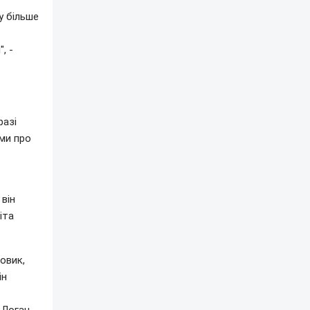
у більше
, -
разі
ми про
він
іта
овик,
ін