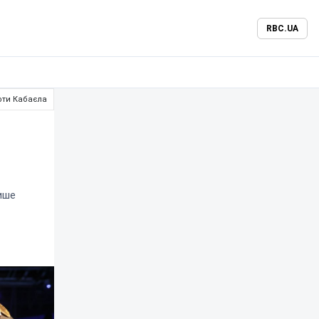
RBC.UA
оти Кабаєла
лише