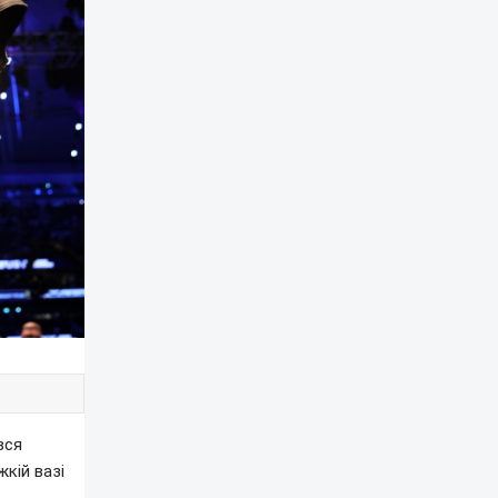
вся
кій вазі