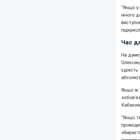
"Якщо у
нічого д
виступо
підкресл
Час дл
На думку
Олексан
єдність 
абсолют
Якщо ж У
зобов'яз
Кабаєла
"Якщо ти
проведи 
збираєт