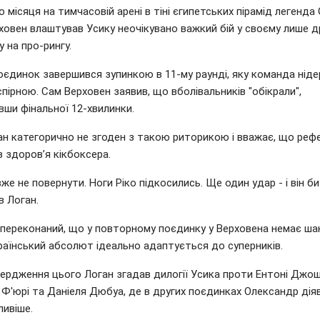
 місяця на тимчасовій арені в тіні єгипетських пірамід легенда 
ховен влаштував Усику неочікувано важкий бій у своєму лише 
 на про-рингу.
оєдинок завершився зупинкою в 11-му раунді, яку команда нід
пірною. Сам Верховен заявив, що вболівальників "обікрали",
вши фінальної 12-хвилинки.
ан категорично не згоден з такою риторикою і вважає, що рефе
 здоров’я кікбоксера.
вже не повернути. Ноги Ріко підкосились. Ще один удар - і він би
ав Логан.
 переконаний, що у повторному поєдинку у Верховена немає шан
раїнський абсолют ідеально адаптується до суперників.
вердження цього Логан згадав дилогії Усика проти Ентоні Джош
 Ф'юрі та Даніеля Дюбуа, де в других поєдинках Олександр дія
ливіше.