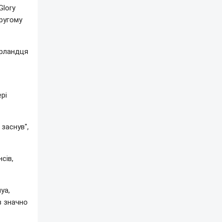
Glory
другому
ерландця
рі
 заснув",
сів,
уа,
в значно