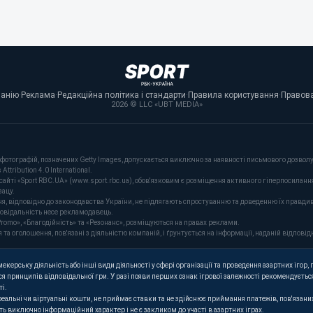
панію
·
Реклама
·
Редакційна політика і стандарти
·
Правила користування
·
Правова
2026 © LLC «UBT MEDIA»
фотографій, позначених Getty Images, допускається виключно за наявності письмового дозволу 
tribution 4.0 International.
сайті «Sport RBC.UA» (www.sport.rbc.ua), обов'язковим є розміщення активного гіперпосиланн
зацу.
ня, відповідно до законодавства України, не підлягають спростуванню та доведенню їх правдив
повідальність несе рекламодавець.
romo», «Благодійність» та «Резонанс», розміщуються на правах реклами.
оголошення, пов'язані з діяльністю компаній, і ґрунтується на інформації, наданій відповідн
керську діяльність або інші види діяльності у сфері організації та проведення азартних ігор, п
я принципів відповідальної гри. У разі появи перших ознак ігрової залежності рекомендується
ті.
 реальні чи віртуальні кошти, не приймає ставки та не здійснює приймання платежів, пов'язан
ють виключно інформаційний характер і не є закликом до участі в азартних іграх.