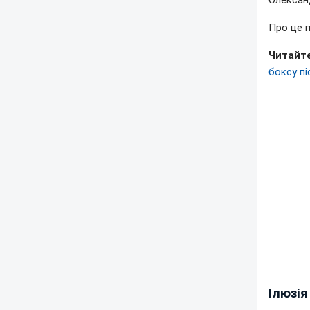
Олександ
Про це 
Читайт
боксу п
Ілюзія