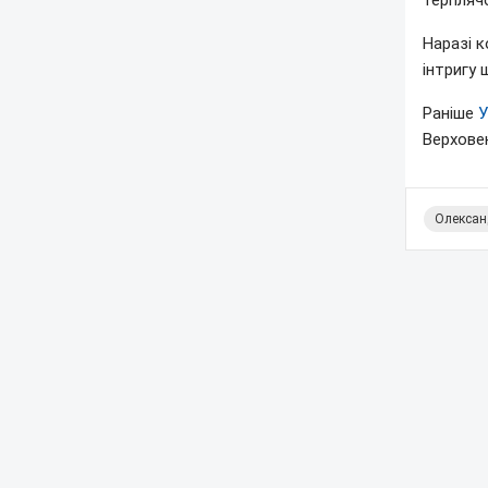
терплячо
Наразі к
інтригу 
Раніше
У
Верхове
Олексан