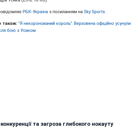
ра Усика (25-0, 16 КО).
повідомляє
РБК-Україна
з посиланням на
Sky Sports
.
е також:
"
Я некоронований король": Верховена офіційно усунули
ісля бою з Усиком
 конкуренції та загроза глибокого нокауту