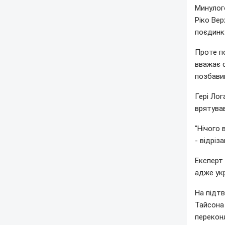
Минулого
Ріко Вер
поєдинку
Проте п
вважає с
позбави
Гері Лог
врятував
"Нічого 
- відріз
Експерт
адже ук
На підт
Тайсона
перекон