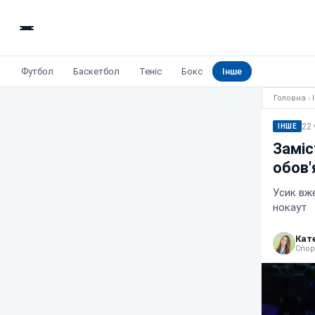
Футбол
Баскетбол
Теніс
Бокс
Інше
Головна
›
22 
ІНШЕ
Заміс
обов'
Усик вже
нокаут
Кат
Спор