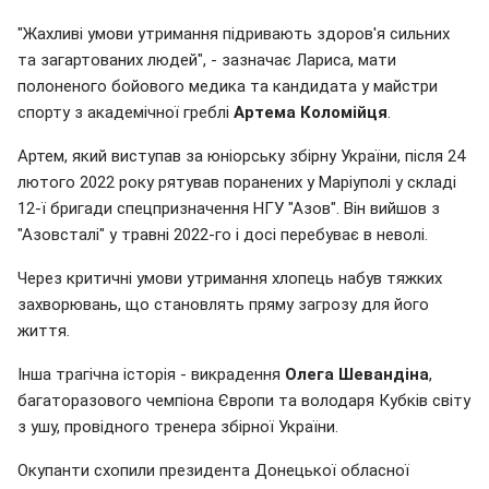
"Жахливі умови утримання підривають здоров'я сильних
та загартованих людей", - зазначає Лариса, мати
полоненого бойового медика та кандидата у майстри
спорту з академічної греблі
Артема Коломійця
.
Артем, який виступав за юніорську збірну України, після 24
лютого 2022 року рятував поранених у Маріуполі у складі
12-ї бригади спецпризначення НГУ "Азов". Він вийшов з
"Азовсталі" у травні 2022-го і досі перебуває в неволі.
Через критичні умови утримання хлопець набув тяжких
захворювань, що становлять пряму загрозу для його
життя.
Інша трагічна історія - викрадення
Олега Шевандіна
,
багаторазового чемпіона Європи та володаря Кубків світу
з ушу, провідного тренера збірної України.
Окупанти схопили президента Донецької обласної