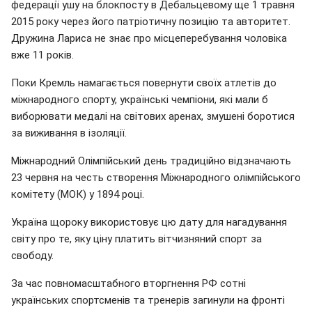
федерації ушу на блокпосту в Дебальцевому ще 1 травня
2015 року через його патріотичну позицію та авторитет.
Дружина Лариса не знає про місцеперебування чоловіка
вже 11 років.
Поки Кремль намагається повернути своїх атлетів до
міжнародного спорту, українські чемпіони, які мали б
виборювати медалі на світових аренах, змушені боротися
за виживання в ізоляції.
Міжнародний Олімпійський день традиційно відзначають
23 червня на честь створення Міжнародного олімпійського
комітету (МОК) у 1894 році.
Україна щороку використовує цю дату для нагадування
світу про те, яку ціну платить вітчизняний спорт за
свободу.
За час повномасштабного вторгнення РФ сотні
українських спортсменів та тренерів загинули на фронті