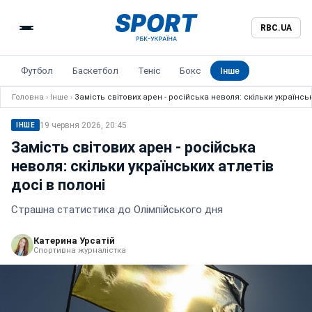
RBC.UA
Футбол
Баскетбол
Теніс
Бокс
Інше
Головна
›
Інше
›
Замість світових арен - російська неволя: скільки українськ
19 червня 2026, 20:45
ІНШЕ
Замість світових арен - російська
неволя: скільки українських атлетів
досі в полоні
Страшна статистика до Олімпійського дня
Катерина Урсатій
Спортивна журналістка