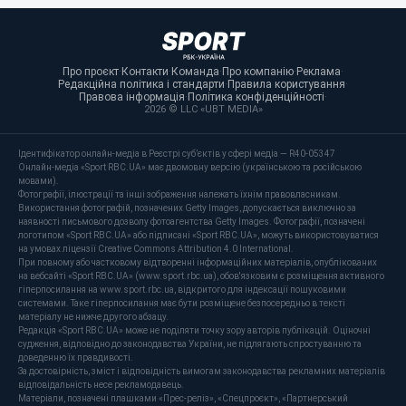
Про проєкт
·
Контакти
·
Команда
·
Про компанію
·
Реклама
·
Редакційна політика і стандарти
·
Правила користування
·
Правова інформація
·
Політика конфіденційності
·
2026 © LLC «UBT MEDIA»
Ідентифікатор онлайн-медіа в Реєстрі суб’єктів у сфері медіа — R40-05347
Онлайн-медіа «Sport RBC.UA» має двомовну версію (українською та російською
мовами).
Фотографії, ілюстрації та інші зображення належать їхнім правовласникам.
Використання фотографій, позначених Getty Images, допускається виключно за
наявності письмового дозволу фотоагентства Getty Images. Фотографії, позначені
логотипом «Sport RBC.UA» або підписані «Sport RBC.UA», можуть використовуватися
на умовах ліцензії Creative Commons Attribution 4.0 International.
При повному або частковому відтворенні інформаційних матеріалів, опублікованих
на вебсайті «Sport RBC.UA» (www.sport.rbc.ua), обов'язковим є розміщення активного
гіперпосилання на www.sport.rbc.ua, відкритого для індексації пошуковими
системами. Таке гіперпосилання має бути розміщене безпосередньо в тексті
матеріалу не нижче другого абзацу.
Редакція «Sport RBC.UA» може не поділяти точку зору авторів публікацій. Оціночні
судження, відповідно до законодавства України, не підлягають спростуванню та
доведенню їх правдивості.
За достовірність, зміст і відповідність вимогам законодавства рекламних матеріалів
відповідальність несе рекламодавець.
Матеріали, позначені плашками «Прес-реліз», «Спецпроєкт», «Партнерський