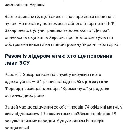
чемпіонатів України.
Варто зазначити, що хокеїст знає про жахи війни не з
чуток. На початку повномасштабного вторгнення РФ
Захарченко, будучи гравцем херсонського "Дніпра",
опинився в окупації в Херсоні, проте згодом зумів під
обстрілами виїхати на підконтрольну Україні територію.
Разом із лідером атак: хто ще поповнив
лави ЗСУ
Разом із Захарченком на службу вирушив і його
одноклубник — 34-річний нападник
Єгор Безуглий
.
Форвард захищав кольори "Кременчука" упродовж
останніх двох років.
За цей час досвідчений хокеїст провів 74 офіційні матчі, у
яких відзначився 13 закинутими шайбами та віддав 15
результативних передач, будучи одним із лідерів
роздягальні.