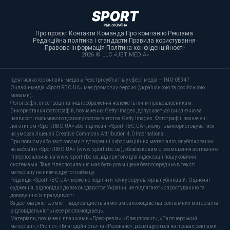
Про проєкт
·
Контакти
·
Команда
·
Про компанію
·
Реклама
·
Редакційна політика і стандарти
·
Правила користування
·
Правова інформація
·
Політика конфіденційності
·
2026 © LLC «UBT MEDIA»
Ідентифікатор онлайн-медіа в Реєстрі суб’єктів у сфері медіа — R40-05347
Онлайн-медіа «Sport RBC.UA» має двомовну версію (українською та російською
мовами).
Фотографії, ілюстрації та інші зображення належать їхнім правовласникам.
Використання фотографій, позначених Getty Images, допускається виключно за
наявності письмового дозволу фотоагентства Getty Images. Фотографії, позначені
логотипом «Sport RBC.UA» або підписані «Sport RBC.UA», можуть використовуватися
на умовах ліцензії Creative Commons Attribution 4.0 International.
При повному або частковому відтворенні інформаційних матеріалів, опублікованих
на вебсайті «Sport RBC.UA» (www.sport.rbc.ua), обов'язковим є розміщення активного
гіперпосилання на www.sport.rbc.ua, відкритого для індексації пошуковими
системами. Таке гіперпосилання має бути розміщене безпосередньо в тексті
матеріалу не нижче другого абзацу.
Редакція «Sport RBC.UA» може не поділяти точку зору авторів публікацій. Оціночні
судження, відповідно до законодавства України, не підлягають спростуванню та
доведенню їх правдивості.
За достовірність, зміст і відповідність вимогам законодавства рекламних матеріалів
відповідальність несе рекламодавець.
Матеріали, позначені плашками «Прес-реліз», «Спецпроєкт», «Партнерський
матеріал», «Promo», «Благодійність» та «Резонанс», розміщуються на правах реклами.