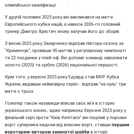
олімпійської кваліфікації.
У другій половині 2025 року він викликався на матчі
Європейського кубка націй, а навесні 2026-го головний
тренер Дмитро Христич знову залучав його до зборів.
З весни 2025 року Захарченко відіграв півтора сезону за
"Кременчук", провівши 45 матчів у регулярному чемпіонаті
та 22 поєдинки у плей-оф. Він допоміг команді завоювати
золото (2025) та срібло (2026) національної першості.
Крім того, у вересні 2025 року Едуард став MVP Кубка
України, видавши неймовірну серію - відіграв "на нуль" три
матчі з трьох.
Голкіпер також назавжди вписав своє ім'я в історію
українського хокею:, адже наприкінці березня 2025 року у
фінальній серії проти "Київ Кепіталз" він поцілив у порожні
воріт суперника кидком від власних воріт, ставши
першим
воротарем-автором закинутої шайби
в історії