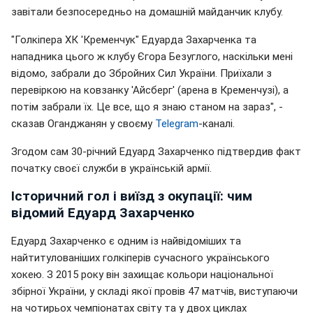
завітали безпосередньо на домашній майданчик клубу.
"Голкіпера ХК 'Кременчук" Едуарда Захарченка та
нападника цього ж клубу Єгора Безуглого, наскільки мені
відомо, забрали до Збройних Сил України. Приїхали з
перевіркою на ковзанку 'Айсберг' (арена в Кременчузі), а
потім забрали їх. Це все, що я знаю станом на зараз", -
сказав Оганджанян у своєму
Telegram
-каналі.
Згодом сам 30-річний Едуард Захарченко підтвердив факт
початку своєї служби в українській армії.
Історичний гол і виїзд з окупації: чим
відомий Едуард Захарченко
Едуард Захарченко є одним із найвідоміших та
найтитулованіших голкіперів сучасного українського
хокею. З 2015 року він захищає кольори національної
збірної України, у складі якої провів 47 матчів, виступаючи
на чотирьох чемпіонатах світу та у двох циклах