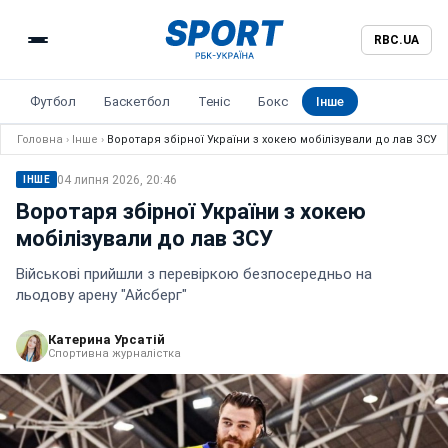
RBC.UA
Футбол
Баскетбол
Теніс
Бокс
Інше
Головна
›
Інше
›
Воротаря збірної України з хокею мобілізували до лав ЗСУ
04 липня 2026, 20:46
ІНШЕ
Воротаря збірної України з хокею
мобілізували до лав ЗСУ
Військові прийшли з перевіркою безпосередньо на
льодову арену "Айсберг"
Катерина Урсатій
Спортивна журналістка