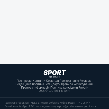
Про проєкт
·
Контакти
·
Команда
·
Про компанію
·
Реклама
·
Редакційна політика і стандарти
·
Правила користування
·
Правова інформація
·
Політика конфіденційності
·
2026 © LLC «UBT MEDIA»
Ідентифікатор онлайн-медіа в Реєстрі суб’єктів у сфері медіа — R40-05347
Онлайн-медіа «Sport RBC.UA» має двомовну версію (українською та російською