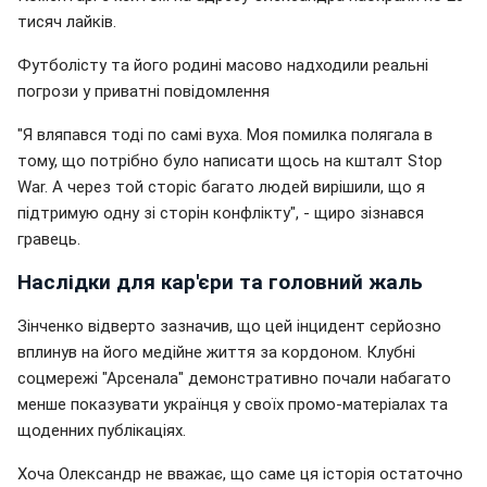
тисяч лайків.
Футболісту та його родині масово надходили реальні
погрози у приватні повідомлення
"Я вляпався тоді по самі вуха. Моя помилка полягала в
тому, що потрібно було написати щось на кшталт Stop
War. А через той сторіс багато людей вирішили, що я
підтримую одну зі сторін конфлікту", - щиро зізнався
гравець.
Наслідки для кар'єри та головний жаль
Зінченко відверто зазначив, що цей інцидент серйозно
вплинув на його медійне життя за кордоном. Клубні
соцмережі "Арсенала" демонстративно почали набагато
менше показувати українця у своїх промо-матеріалах та
щоденних публікаціях.
Хоча Олександр не вважає, що саме ця історія остаточно