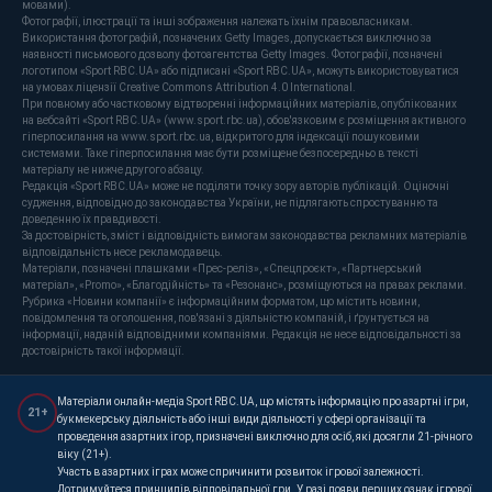
мовами).
Фотографії, ілюстрації та інші зображення належать їхнім правовласникам.
Використання фотографій, позначених Getty Images, допускається виключно за
наявності письмового дозволу фотоагентства Getty Images. Фотографії, позначені
логотипом «Sport RBC.UA» або підписані «Sport RBC.UA», можуть використовуватися
на умовах ліцензії Creative Commons Attribution 4.0 International.
При повному або частковому відтворенні інформаційних матеріалів, опублікованих
на вебсайті «Sport RBC.UA» (www.sport.rbc.ua), обов'язковим є розміщення активного
гіперпосилання на www.sport.rbc.ua, відкритого для індексації пошуковими
системами. Таке гіперпосилання має бути розміщене безпосередньо в тексті
матеріалу не нижче другого абзацу.
Редакція «Sport RBC.UA» може не поділяти точку зору авторів публікацій. Оціночні
судження, відповідно до законодавства України, не підлягають спростуванню та
доведенню їх правдивості.
За достовірність, зміст і відповідність вимогам законодавства рекламних матеріалів
відповідальність несе рекламодавець.
Матеріали, позначені плашками «Прес-реліз», «Спецпроєкт», «Партнерський
матеріал», «Promo», «Благодійність» та «Резонанс», розміщуються на правах реклами.
Рубрика «Новини компанії» є інформаційним форматом, що містить новини,
повідомлення та оголошення, пов'язані з діяльністю компаній, і ґрунтується на
інформації, наданій відповідними компаніями. Редакція не несе відповідальності за
достовірність такої інформації.
Матеріали онлайн-медіа Sport RBC.UA, що містять інформацію про азартні ігри,
21+
букмекерську діяльність або інші види діяльності у сфері організації та
проведення азартних ігор, призначені виключно для осіб, які досягли 21-річного
віку (21+).
Участь в азартних іграх може спричинити розвиток ігрової залежності.
Дотримуйтеся принципів відповідальної гри. У разі появи перших ознак ігрової