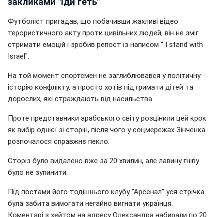
закликами "Іди геть"
Футболіст пригадав, що побачивши жахливі відео
терористичного акту проти цивільних людей, він не зміг
стримати емоцій і зробив репост із написом " І stand with
Israel".
На той момент спортсмен не заглиблювався у політичну
історію конфлікту, а просто хотів підтримати дітей та
дорослих, які страждають від насильства.
Проте представники арабського світу розцінили цей крок
як вибір однієї зі сторін, після чого у соцмережах Зінченка
розпочалося справжнє пекло.
Сторіз було видалено вже за 20 хвилин, але лавину гніву
було не зупинити.
Під постами його тодішнього клубу "Арсенал" уся стрічка
була забита вимогати негайно вигнати українця.
Коментарі з хейтом на адресу Олександра набирали по 20