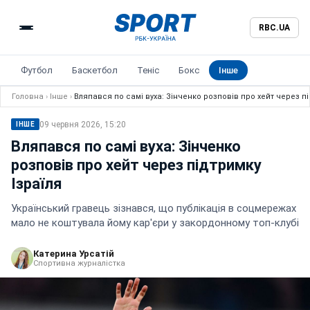
RBC.UA
Футбол
Баскетбол
Теніс
Бокс
Інше
Головна
›
Інше
›
Вляпався по самі вуха: Зінченко розповів про хейт через пі
09 червня 2026, 15:20
ІНШЕ
Вляпався по самі вуха: Зінченко
розповів про хейт через підтримку
Ізраїля
Український гравець зізнався, що публікація в соцмережах
мало не коштувала йому кар'єри у закордонному топ-клубі
Катерина Урсатій
Спортивна журналістка