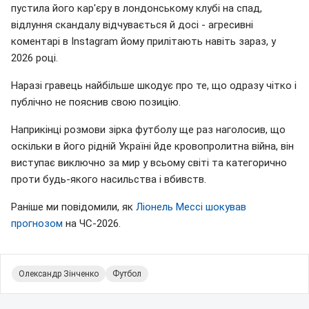
пустила його кар'єру в лондонському клубі на спад,
відлуння скандалу відчувається й досі - агресивні
коментарі в Instagram йому прилітають навіть зараз, у
2026 році.
Наразі гравець найбільше шкодує про те, що одразу чітко і
публічно не пояснив свою позицію.
Наприкінці розмови зірка футболу ще раз наголосив, що
оскільки в його рідній Україні йде кровопролитна війна, він
виступає виключно за мир у всьому світі та категорично
проти будь-якого насильства і вбивств.
Раніше ми повідомили, як
Ліонель Мессі шокував
прогнозом
на ЧС-2026.
Олександр Зінченко
Футбол