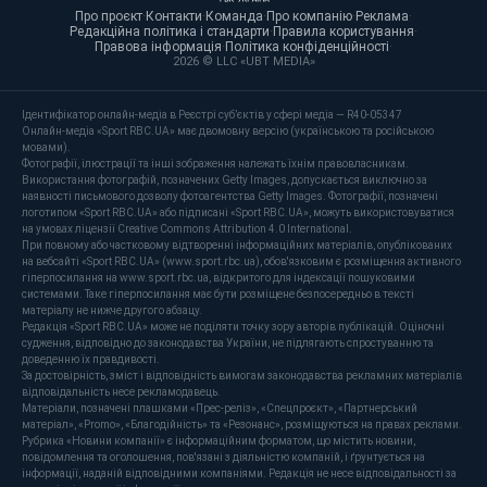
Про проєкт
·
Контакти
·
Команда
·
Про компанію
·
Реклама
·
Редакційна політика і стандарти
·
Правила користування
·
Правова інформація
·
Політика конфіденційності
·
2026 © LLC «UBT MEDIA»
Ідентифікатор онлайн-медіа в Реєстрі суб’єктів у сфері медіа — R40-05347
Онлайн-медіа «Sport RBC.UA» має двомовну версію (українською та російською
мовами).
Фотографії, ілюстрації та інші зображення належать їхнім правовласникам.
Використання фотографій, позначених Getty Images, допускається виключно за
наявності письмового дозволу фотоагентства Getty Images. Фотографії, позначені
логотипом «Sport RBC.UA» або підписані «Sport RBC.UA», можуть використовуватися
на умовах ліцензії Creative Commons Attribution 4.0 International.
При повному або частковому відтворенні інформаційних матеріалів, опублікованих
на вебсайті «Sport RBC.UA» (www.sport.rbc.ua), обов'язковим є розміщення активного
гіперпосилання на www.sport.rbc.ua, відкритого для індексації пошуковими
системами. Таке гіперпосилання має бути розміщене безпосередньо в тексті
матеріалу не нижче другого абзацу.
Редакція «Sport RBC.UA» може не поділяти точку зору авторів публікацій. Оціночні
судження, відповідно до законодавства України, не підлягають спростуванню та
доведенню їх правдивості.
За достовірність, зміст і відповідність вимогам законодавства рекламних матеріалів
відповідальність несе рекламодавець.
Матеріали, позначені плашками «Прес-реліз», «Спецпроєкт», «Партнерський
матеріал», «Promo», «Благодійність» та «Резонанс», розміщуються на правах реклами.
Рубрика «Новини компанії» є інформаційним форматом, що містить новини,
повідомлення та оголошення, пов'язані з діяльністю компаній, і ґрунтується на
інформації, наданій відповідними компаніями. Редакція не несе відповідальності за