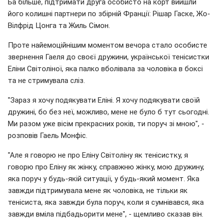
Ба більше, підтримати друга особисто на корт вийшли
його колишні партнери по збірній Франції: Рішар Гаске, Жо-
Вілфрід Цонга та Жиль Сімон.
Проте найемоційнішим моментом вечора стало особисте
звернення Гаеля до своєї дружини, української тенісистки
Еліни Світоліної, яка палко вболівала за чоловіка в боксі
та не стримувала сліз.
"Зараз я хочу подякувати Еліні. Я хочу подякувати своїй
дружині, бо без неї, можливо, мене не було б тут сьогодні.
Ми разом уже вісім прекрасних років, ти поруч зі мною", -
розповів Гаель Монфіс.
"Але я говорю не про Еліну Світоліну як тенісистку, я
говорю про Еліну як жінку, справжню жінку, мою дружину,
яка поруч у будь-якій ситуації, у будь-який момент. Яка
завжди підтримувала мене як чоловіка, не тільки як
тенісиста, яка завжди була поруч, коли я сумнівався, яка
завжди вміла підбадьорити мене", - щемливо сказав він.