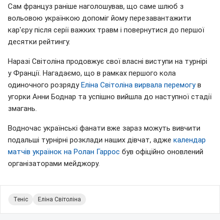
Сам француз раніше наголошував, що саме шлюб з
вольовою українкою допоміг йому перезавантажити
кар'єру після серії важких травм і повернутися до першої
десятки рейтингу.
Наразі Світоліна продовжує свої власні виступи на турнірі
у Франції. Нагадаємо, що в рамках першого кола
одиночного розряду
Еліна Світоліна вирвала перемогу
в
угорки Анни Боднар та успішно вийшла до наступної стадії
змагань.
Водночас українські фанати вже зараз можуть вивчити
подальші турнірні розклади наших дівчат, адже
календар
матчів українок на Ролан Гаррос
був офіційно оновлений
організаторами мейджору.
Теніс
Еліна Світоліна