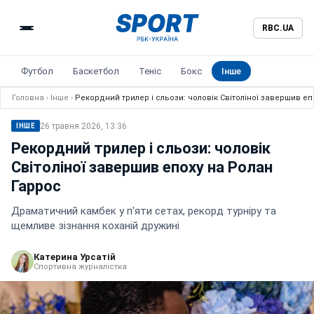
RBC.UA
Футбол
Баскетбол
Теніс
Бокс
Інше
Головна
›
Інше
›
Рекордний трилер і сльози: чоловік Світоліної завершив еп
26 травня 2026, 13:36
ІНШЕ
Рекордний трилер і сльози: чоловік
Світоліної завершив епоху на Ролан
Гаррос
Драматичний камбек у п'яти сетах, рекорд турніру та
щемливе зізнання коханій дружині
Катерина Урсатій
Спортивна журналістка