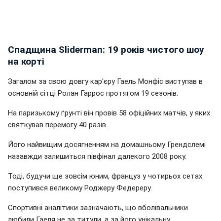
Спадщина Sliderman: 19 років чистого шоу
на корті
Загалом за свою довгу кар'єру Гаель Монфіс виступав в
основній сітці Ролан Гаррос протягом 19 сезонів.
На паризькому ґрунті він провів 58 офіційних матчів, у яких
святкував перемогу 40 разів.
Його найвищим досягненням на домашньому Грендслемі
назавжди залишиться півфінал далекого 2008 року.
Тоді, будучи ще зовсім юним, француз у чотирьох сетах
поступився великому Роджеру Федереру.
Спортивні аналітики зазначають, що вболівальники
любили Гаеля не за титули, а за його унікальну