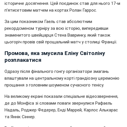
історичне досягнення. Цей поєдинок став для нього 17-м
п’ятисетовим матчем на кортах Ролан Гаррос.
За цим показником Гаель став абсолютним
рекордсменом турніру за всю історію, випередивши
знаменитого швейцарця Стена Вавринку, який також
цьогоріч провів свій прощальний матч у столиці Франції.
Промова, яка змусила Еліну Світоліну
розплакатися
Одразу після фінального гонгу організатори змагань
влаштували на центральному корті грандіозну церемонію
прощання з головним шоуменом сучасного тенісу.
На великому екрані показали спеціальне відеозвернення,
де до Монфіса зі словами поваги звернулися Рафаель
Надаль, Роджер Федерер, Енді Маррей, Карлос Алькарас
та Яннік Сіннер.