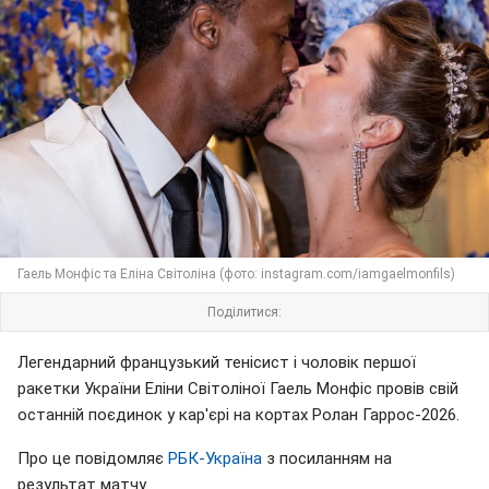
Гаель Монфіс та Еліна Світоліна (фото: instagram.com/iamgaelmonfils)
Поділитися:
Легендарний французький тенісист і чоловік першої
ракетки України Еліни Світоліної Гаель Монфіс провів свій
останній поєдинок у кар'єрі на кортах Ролан Гаррос-2026.
Про це повідомляє
РБК-Україна
з посиланням на
результат матчу.