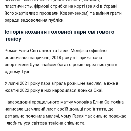
пластичність, фірмові стрибки на корті (за які в Україні
його жартівливо прозвали Ковзаченком) та вміння грати
заради задоволення публіки.
Історія кохання головної пари світового
тенісу
Роман Еліни Світоліної та Гаеля Монфіса офіційно
розпочався наприкінці 2018 року в Парижі, хоча
спортсмени були знайомі багато років через виступи в
одному Турі.
У липні 2021 року пара зіграла розкішне весілля, а вже в
жовтні 2022 року в них народилася донька Скаї.
Напередодні прощального матчу чоловіка Еліна Світоліна
написала щемливий лист своїй доньці про її тата, де
детально пояснила малечі, чому Гаеля так сильно поважає
і любить уся світова тенісна спільнота.