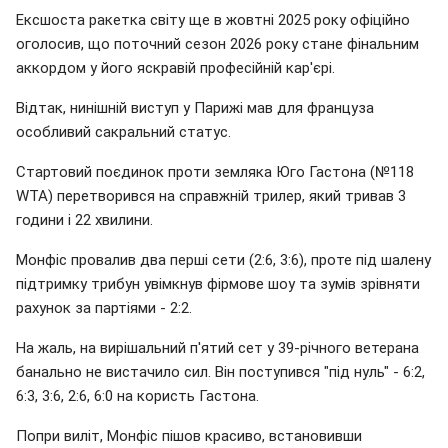
Ексшоста ракетка світу ще в жовтні 2025 року офіційно
оголосив, що поточний сезон 2026 року стане фінальним
аккордом у його яскравій професійній кар'єрі.
Відтак, нинішній виступ у Парижі мав для француза
особливий сакральний статус.
Стартовий поєдинок проти земляка Юго Гастона (№118
WTA) перетворився на справжній трилер, який тривав 3
години і 22 хвилини.
Монфіс провалив два перші сети (2:6, 3:6), проте під шалену
підтримку трибун увімкнув фірмове шоу та зумів зрівняти
рахунок за партіями - 2:2.
На жаль, на вирішальний п'ятий сет у 39-річного ветерана
банально не вистачило сил. Він поступився "під нуль" - 6:2,
6:3, 3:6, 2:6, 6:0 на користь Гастона.
Попри виліт, Монфіс пішов красиво, встановивши