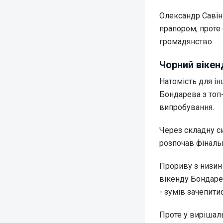
Олександр Савін
прапором, проте
громадянство.
Чорний вікен
Натомість для ін
Бондарева з топ
випробування.
Через складну с
розпочав фінальн
Прориву з низин 
вікенду Бондарев
- зумів зачепити
Проте у вирішаль