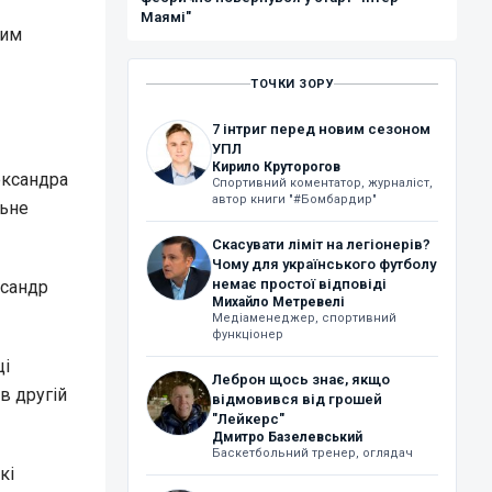
Маямі"
ким
ТОЧКИ ЗОРУ
7 інтриг перед новим сезоном
УПЛ
Кирило Круторогов
ександра
Спортивний коментатор, журналіст,
автор книги "#Бомбардир"
льне
Скасувати ліміт на легіонерів?
Чому для українського футболу
немає простої відповіді
ксандр
Михайло Метревелі
Медіаменеджер, спортивний
функціонер
ці
Леброн щось знає, якщо
в другій
відмовився від грошей
"Лейкерс"
Дмитро Базелевський
Баскетбольний тренер, оглядач
кі