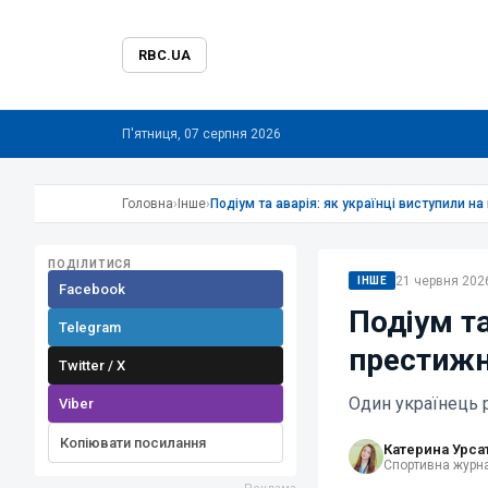
RBC.UA
П'ятниця, 07 серпня 2026
Головна
›
Інше
›
Подіум та аварія: як українці виступили на
ПОДІЛИТИСЯ
21 червня 2026
ІНШЕ
Facebook
Подіум та
Telegram
престижні
Twitter / X
Один українець р
Viber
Копіювати посилання
Катерина Урса
Спортивна журна