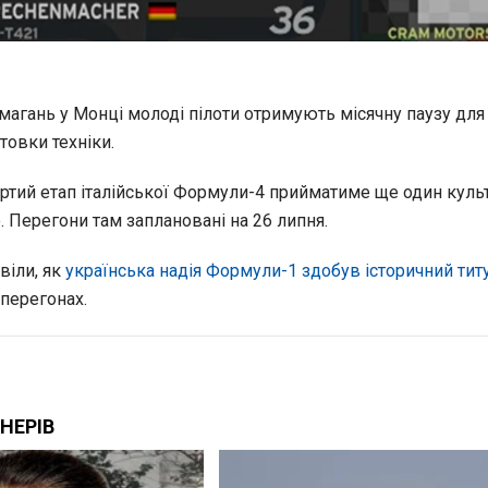
магань у Монці молоді пілоти отримують місячну паузу для 
товки техніки.
ертий етап італійської Формули-4 прийматиме ще один куль
 Перегони там заплановані на 26 липня.
віли, як
українська надія Формули-1 здобув історичний тит
перегонах.