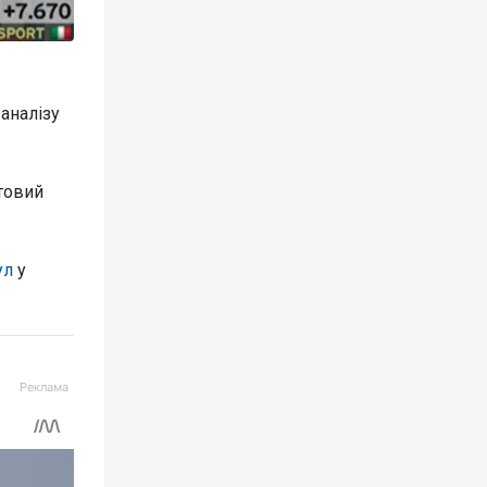
аналізу
товий
ул
у