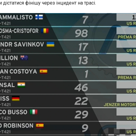
 дістатися фінішу через інцидент на трасі.