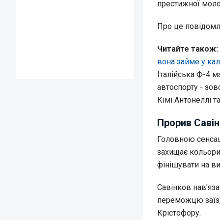
престижної молод
Про це повідом
Читайт
е також:
вона займе у ка
Італійська Ф-4 м
автоспорту - зо
Кімі Антонеллі т
Прорив Савін
Головною сенсац
захищає кольори 
фінішувати на ви
Савінков нав'яза
переможцю заїзд
Крістофору.