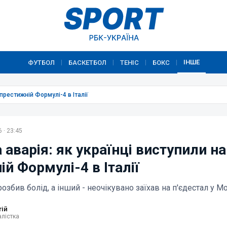
ІНШЕ
ФУТБОЛ
БАСКЕТБОЛ
ТЕНІС
БОКС
|
|
|
|
 престижній Формулі-4 в Італії
 · 23:45
 аварія: як українці виступили на
й Формулі-4 в Італії
озбив болід, а інший - неочікувано заїхав на п'єдестал у М
тій
лістка