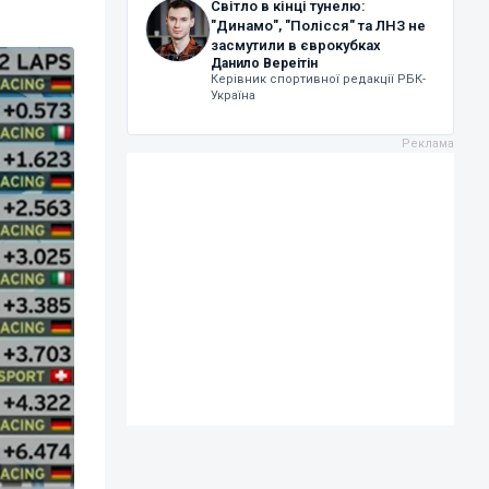
Світло в кінці тунелю:
"Динамо", "Полісся" та ЛНЗ не
засмутили в єврокубках
Данило Вереітін
Керівник спортивної редакції РБК-
Україна