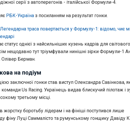
іжної серії з автоперегонів - італійської Формули-4.
ляє
РБК-Україна
з посиланням на результат гонки.
Легендарна траса повертається у Формулу-1: відомо, чиє м
лендарі
ає статус однієї з найсильніших кузень кадрів для світовог
всім нещодавно тут тріумфували нинішні зірки Формули-1 А
а Олівер Берман.
кова на подіум
ією заключної гонки став виступ Олександра Савінкова, я
команди Us Racing. Українець видав блискучий пілотаж і з
сокому третьому місці.
в жорстку боротьбу лідерам і на фініші поступився лише
у фіну Луці Саммалісто та румунському гонщику Давіду 