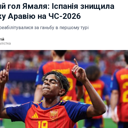
ий гол Ямаля: Іспанія знищила
ку Аравію на ЧС-2026
реабілітувалися за ганьбу в першому турі
тій
лістка