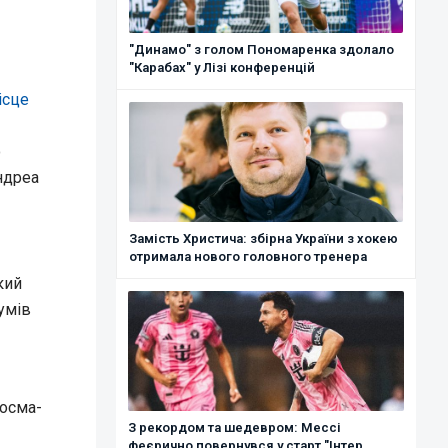
"Динамо" з голом Пономаренка здолало
"Карабах" у Лізі конференцій
ісце
о
ндреа
Замість Христича: збірна України з хокею
отримала нового головного тренера
кий
умів
Косма-
З рекордом та шедевром: Мессі
феєрично повернувся у старт "Інтер