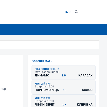
UA
|
RU
ГОЛОВНІ МАТЧІ
ЛІГА КОНФЕРЕНЦІЙ
Матч завершився
ДИНАМО
КАРАБАХ
1:0
УПЛ. 2-Й ТУР
8 серпня 13:00
онці
ЧОРНОМОРЕЦЬ
КОЛОС
- : -
УПЛ. 2-Й ТУР
8 серпня 15:30
ЛІВИЙ БЕРЕГ
КУДРІВКА
- : -