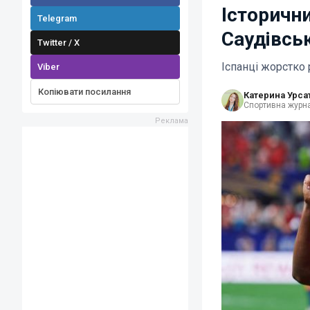
Історичн
Telegram
Саудівсь
Twitter / X
Іспанці жорстко 
Viber
Копіювати посилання
Катерина Урса
Спортивна журна