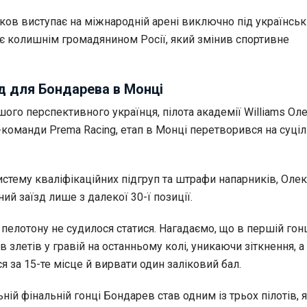
ков виступає на міжнародній арені виключно під українсь
 є колишнім громадянином Росії, який змінив спортивне
д для Бондарева в Монці
шого перспективного українця, пілота академії Williams Ол
-команди Prema Racing, етап в Монці перетворився на суці
истему кваліфікаційних підгруп та штрафи напарників, Оле
ий заїзд лише з далекої 30-ї позиції.
пелотону не судилося статися. Нагадаємо, що в першій гон
 злетів у гравій на останньому колі, уникаючи зіткнення, а 
ся за 15-те місце й вирвати один заліковий бал.
ній фінальній гонці Бондарев став одним із трьох пілотів, я