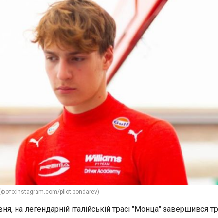
фото:instagram.com/pilot.bondarev)
вня, на легендарній італійській трасі "Монца" завершився тр