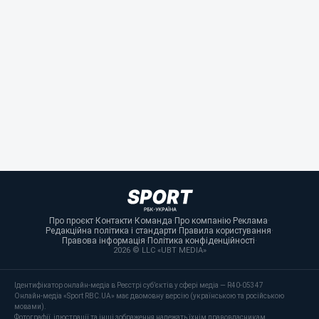
Про проєкт
·
Контакти
·
Команда
·
Про компанію
·
Реклама
·
Редакційна політика і стандарти
·
Правила користування
·
Правова інформація
·
Політика конфіденційності
·
2026 © LLC «UBT MEDIA»
Ідентифікатор онлайн-медіа в Реєстрі суб’єктів у сфері медіа — R40-05347
Онлайн-медіа «Sport RBC.UA» має двомовну версію (українською та російською
мовами).
Фотографії, ілюстрації та інші зображення належать їхнім правовласникам.