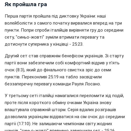
Як пройшла гра
Перша партія пройшла під диктовку України: наші
волейболісти з самого початку вирвалися вперед на три
пункти. Попри спроби італійців вирівняти гру до середини
сету, "синьо-жовті" зуміли втримати перевагу та
дотиснути суперника у кінцівці - 25:23.
Другий сет став справжнім бенефісом українців. Зі старту
партії вони забезпечили собі комфортний відрив у п'ять
очок (8:3), який до фінального свистка зріс до семи
пунктів. Переконливі 25:19 на табло засвідчили
беззаперечну перевагу команди Рауля Лосано.
У третьому сеті італійці намагалися переломити хід подій,
проте після короткого обміну очками Україна знову
влаштувала справжній шторм. Серія вдалих розіграшів
дозволила українцям відірватися на сім очок до середини
партії (17:10). Не залишаючи чемпіонам світу жодних
шансів, "синьо-жовті" впевнено завершили сет - 25:16.