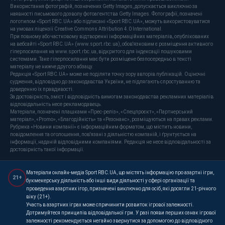
Використання фотографій, позначених Getty Images, допускається виключно за
наявності письмового дозволу фотоагентства Getty Images. Фотографії, позначені
логотипом «Sport RBC.UA» або підписані «Sport RBC.UA», можуть використовуватися
на умовах ліцензії Creative Commons Attribution 4.0 International.
При повному або частковому відтворенні інформаційних матеріалів, опублікованих
на вебсайті «Sport RBC.UA» (www.sport.rbc.ua), обов'язковим є розміщення активного
гіперпосилання на www.sport.rbc.ua, відкритого для індексації пошуковими
системами. Таке гіперпосилання має бути розміщене безпосередньо в тексті
матеріалу не нижче другого абзацу.
Редакція «Sport RBC.UA» може не поділяти точку зору авторів публікацій. Оціночні
судження, відповідно до законодавства України, не підлягають спростуванню та
доведенню їх правдивості.
За достовірність, зміст і відповідність вимогам законодавства рекламних матеріалів
відповідальність несе рекламодавець.
Матеріали, позначені плашками «Прес-реліз», «Спецпроєкт», «Партнерський
матеріал», «Promo», «Благодійність» та «Резонанс», розміщуються на правах реклами.
Рубрика «Новини компанії» є інформаційним форматом, що містить новини,
повідомлення та оголошення, пов'язані з діяльністю компаній, і ґрунтується на
інформації, наданій відповідними компаніями. Редакція не несе відповідальності за
достовірність такої інформації.
Матеріали онлайн-медіа Sport RBC.UA, що містять інформацію про азартні ігри,
21+
букмекерську діяльність або інші види діяльності у сфері організації та
проведення азартних ігор, призначені виключно для осіб, які досягли 21-річного
віку (21+).
Участь в азартних іграх може спричинити розвиток ігрової залежності.
Дотримуйтеся принципів відповідальної гри. У разі появи перших ознак ігрової
залежності рекомендується негайно звернутися за допомогою до відповідного