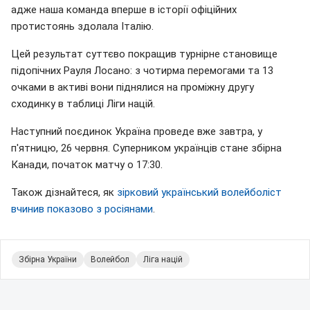
адже наша команда вперше в історії офіційних
протистоянь здолала Італію.
Цей результат суттєво покращив турнірне становище
підопічних Рауля Лосано: з чотирма перемогами та 13
очками в активі вони піднялися на проміжну другу
сходинку в таблиці Ліги націй.
Наступний поєдинок Україна проведе вже завтра, у
п'ятницю, 26 червня. Суперником українців стане збірна
Канади, початок матчу о 17:30.
Також дізнайтеся, як
зірковий український волейболіст
вчинив показово з росіянами
.
Збірна України
Волейбол
Ліга націй