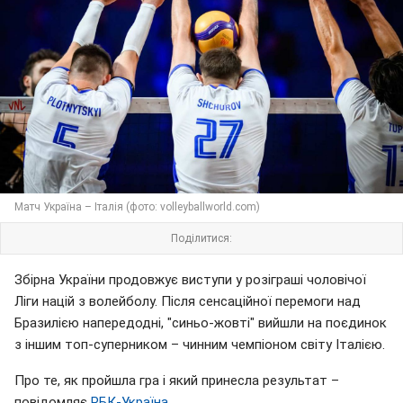
Матч Україна – Італія (фото: volleyballworld.com)
Поділитися:
Збірна України продовжує виступи у розіграші чоловічої
Ліги націй з волейболу. Після сенсаційної перемоги над
Бразилією напередодні, "синьо-жовті" вийшли на поєдинок
з іншим топ-суперником – чинним чемпіоном світу Італією.
Про те, як пройшла гра і який принесла результат –
повідомляє
РБК-Україна
.