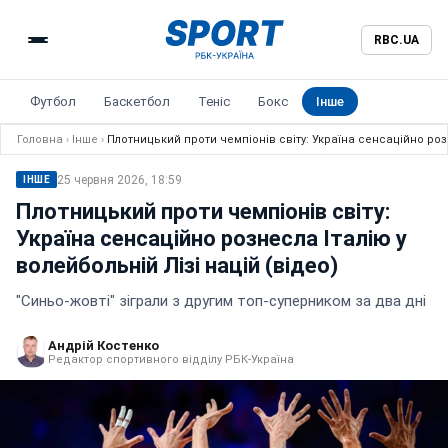
RBC.UA
Футбол
Баскетбол
Теніс
Бокс
Інше
Головна
›
Інше
›
Плотницький проти чемпіонів світу: Україна сенсаційно розн
25 червня 2026, 18:59
ІНШЕ
Плотницький проти чемпіонів світу:
Україна сенсаційно рознесла Італію у
волейбольній Лізі націй (відео)
"Синьо-жовті" зіграли з другим топ-суперником за два дні
Андрій Костенко
Редактор спортивного відділу РБК-Україна