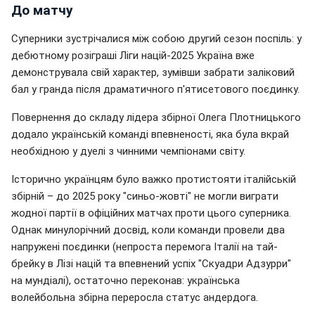
До матчу
Суперники зустрічалися між собою другий сезон поспіль: у
дебютному розіграші Ліги націй-2025 Україна вже
демонструвала свій характер, зумівши забрати заліковий
бал у гранда після драматичного п'ятисетового поєдинку.
Повернення до складу лідера збірної Олега Плотницького
додало українській команді впевненості, яка була вкрай
необхідною у дуелі з чинними чемпіонами світу.
Історично українцям було важко протистояти італійській
збірній – до 2025 року "синьо-жовті" не могли виграти
жодної партії в офіційних матчах проти цього суперника.
Однак минулорічний досвід, коли команди провели два
напружені поєдинки (непроста перемога Італії на тай-
брейку в Лізі націй та впевнений успіх "Скуадри Адзурри"
на мундіалі), остаточно переконав: українська
волейбольна збірна переросла статус андердога.