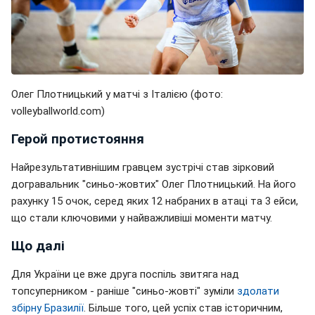
Олег Плотницький у матчі з Італією (фото:
volleyballworld.com)
Герой протистояння
Найрезультативнішим гравцем зустрічі став зірковий
догравальник "синьо-жовтих" Олег Плотницький. На його
рахунку 15 очок, серед яких 12 набраних в атаці та 3 ейси,
що стали ключовими у найважливіші моменти матчу.
Що далі
Для України це вже друга поспіль звитяга над
топсуперником - раніше "синьо-жовті" зуміли
здолати
збірну Бразилії
. Більше того, цей успіх став історичним,