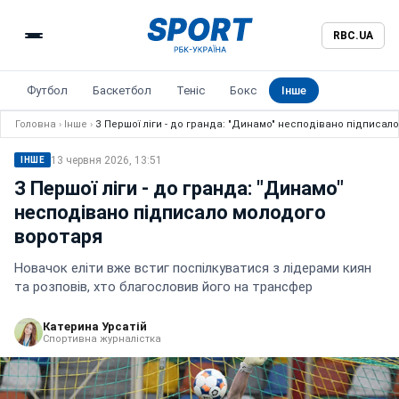
RBC.UA
Футбол
Баскетбол
Теніс
Бокс
Інше
Головна
›
Інше
›
З Першої ліги - до гранда: "Динамо" несподівано підписал
13 червня 2026, 13:51
ІНШЕ
З Першої ліги - до гранда: "Динамо"
несподівано підписало молодого
воротаря
Новачок еліти вже встиг поспілкуватися з лідерами киян
та розповів, хто благословив його на трансфер
Катерина Урсатій
Спортивна журналістка