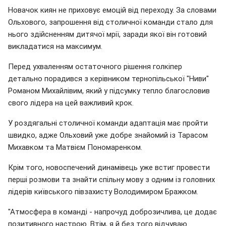
Новачок киян не приховує емоцій від переходу. За словами
Ольхового, запрошення від столичної команди стало для
нього здійсненням дитячої мрії, заради якої він готовий
викладатися на максимум.
Перед ухваленням остаточного рішення голкіпер
детально порадився з керівником тернопільської "Ниви"
Романом Михайлівим, який у підсумку тепло благословив
свого лідера на цей важливий крок.
У роздягальні столичної команди адаптація має пройти
швидко, адже Ольховий уже добре знайомий із Тарасом
Михавком та Матвієм Пономаренком.
Крім того, новоспечений динамівець уже встиг провести
перші розмови та знайти спільну мову з одним із головних
лідерів київського півзахисту Володимиром Бражком.
"Атмосфера в команді - напрочуд доброзичлива, це додає
позитивного настрою. Втім, я й без того відчуваю