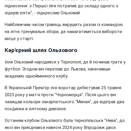
піднесення: з Першої ліги потрапив до складу одного з
лідерів еліти", - підкреслив Ольховий.
Найближчим часом гравець вирушить разом із командою
на літні тренувальні збори, де намагатиметься вибороти
місце у старті.
Кар'єрний шлях Ольхового
Ілля Ольховий народився у Тернополі, де й починав грати у
футбол. Згодом він переїхав до Львова, закінчивши
академію однойменного клубу.
В Українській Прем'єр-лізі воротар дебютував 25 травня
2023 року у матчі проти "Чорноморця". Після цього він
захищав кольори закарпатського "Миная", де відіграв два
поєдинки в елітному дивізіоні.
Останнім клубом Ольхового була тернопільська "Нива", до
якої він приєднався навесні 2024 року. Впродовж двох