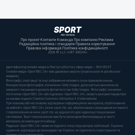
Про проєкт
·
Контакти
·
Команда
·
Про компанію
·
Реклама
·
Редакційна політика і стандарти
·
Правила користування
·
Правова інформація
·
Політика конфіденційності
·
2026 © LLC «UBT MEDIA»
Ідентифікатор онлайн-медіа в Реєстрі суб’єктів у сфері медіа — R40-05347
Онлайн-медіа «Sport RBC.UA» має двомовну версію (українською та російською
мовами).
Фотографії, ілюстрації та інші зображення належать їхнім правовласникам.
Використання фотографій, позначених Getty Images, допускається виключно за
наявності письмового дозволу фотоагентства Getty Images. Фотографії, позначені
логотипом «Sport RBC.UA» або підписані «Sport RBC.UA», можуть використовуватися
на умовах ліцензії Creative Commons Attribution 4.0 International.
При повному або частковому відтворенні інформаційних матеріалів, опублікованих
на вебсайті «Sport RBC.UA» (www.sport.rbc.ua), обов'язковим є розміщення активного
гіперпосилання на www.sport.rbc.ua, відкритого для індексації пошуковими
системами. Таке гіперпосилання має бути розміщене безпосередньо в тексті
матеріалу не нижче другого абзацу.
Редакція «Sport RBC.UA» може не поділяти точку зору авторів публікацій. Оціночні
судження, відповідно до законодавства України, не підлягають спростуванню та
доведенню їх правдивості.