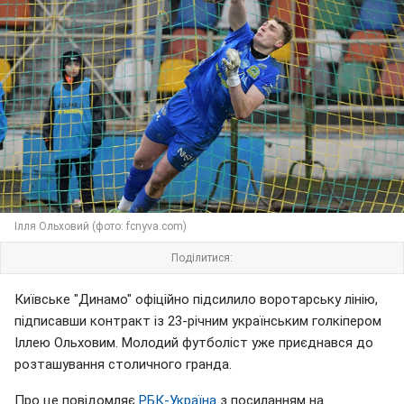
Ілля Ольховий (фото: fcnyva.com)
Поділитися:
Київське "Динамо" офіційно підсилило воротарську лінію,
підписавши контракт із 23-річним українським голкіпером
Іллею Ольховим. Молодий футболіст уже приєднався до
розташування столичного гранда.
Про це повідомляє
РБК-Україна
з посиланням на