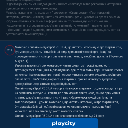
За достовірність, зміст і відповідність вимогам законодавства рекламних матеріалів
відповідальність несе рекламодавець.
Матеріали, позначені плашками «Прес-реліз», «Спецпроєкт», «Партнерський
матеріал», «Promo», «Благодійність» та «Резонанс», розміщуються на правах реклами.
Рубрика «Новини компанії» є інформаційним форматом, що містить новини,
повідомлення та оголошення, пов'язані з діяльністю компаній, і ґрунтується на
інформації, наданій відповідними компаніями. Редакція не несе відповідальності за
достовірність такої інформації.
Матеріали онлайн-медіа Sport RBC.UA, що містять інформацію про азартні ігри,
21+
букмекерську діяльність або інші види діяльності у сфері організації та
проведення азартних ігор, призначені виключно для осіб, які досягли 21-річного
віку (21+).
Участь в азартних іграх може спричинити розвиток ігрової залежності.
Дотримуйтеся принципів відповідальної гри. У разі появи перших ознак ігрової
залежності рекомендується негайно звернутися за допомогою до відповідного
спеціаліста. Пам'ятайте, що участь в азартних іграх не може бути джерелом
доходу або альтернативою трудовій діяльності.
Онлайн-медіа Sport RBC.UA не є організатором азартних ігор, не проводить ігри
на реальні чи віртуальні кошти, не приймає ставки та не здійснює приймання
платежів, пов'язаних з азартними іграми, букмекерською діяльністю чи
тоталізаторами. Будь-які матеріали, що містять інформацію про азартні ігри,
букмекерів або інші пов'язані сервіси, мають виключно інформаційний
характер і не є закликом до участі в азартних іграх.
Онлайн-медіа Sport RBC.UA призначене для осіб віком від 21 року.