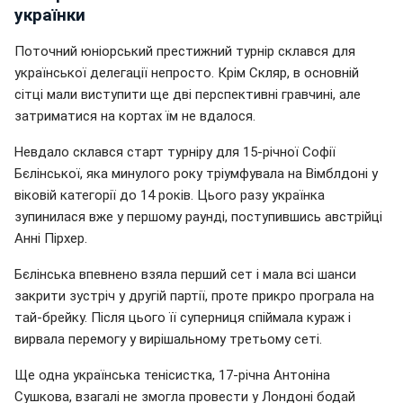
українки
Поточний юніорський престижний турнір склався для
української делегації непросто. Крім Скляр, в основній
сітці мали виступити ще дві перспективні гравчині, але
затриматися на кортах їм не вдалося.
Невдало склався старт турніру для 15-річної Софії
Бєлінської, яка минулого року тріумфувала на Вімблдоні у
віковій категорії до 14 років. Цього разу українка
зупинилася вже у першому раунді, поступившись австрійці
Анні Пірхер.
Бєлінська впевнено взяла перший сет і мала всі шанси
закрити зустріч у другій партії, проте прикро програла на
тай-брейку. Після цього її суперниця спіймала кураж і
вирвала перемогу у вирішальному третьому сеті.
Ще одна українська тенісистка, 17-річна Антоніна
Сушкова, взагалі не змогла провести у Лондоні бодай