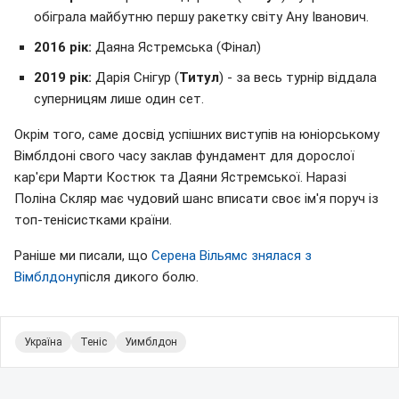
обіграла майбутню першу ракетку світу Ану Іванович.
2016 рік:
Даяна Ястремська (Фінал)
2019 рік:
Дарія Снігур (
Титул
) - за весь турнір віддала
суперницям лише один сет.
Окрім того, саме досвід успішних виступів на юніорському
Вімблдоні свого часу заклав фундамент для дорослої
кар'єри Марти Костюк та Даяни Ястремської. Наразі
Поліна Скляр має чудовий шанс вписати своє ім'я поруч із
топ-тенісистками країни.
Раніше ми писали, що
Серена Вільямс знялася з
Вімблдону
після дикого болю.
Україна
Теніс
Уимблдон