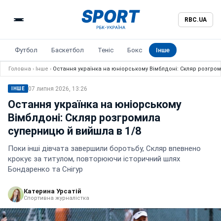
RBC.UA
Футбол
Баскетбол
Теніс
Бокс
Інше
Головна
›
Інше
›
Остання українка на юніорському Вімблдоні: Скляр розгро
07 липня 2026, 13:26
ІНШЕ
Остання українка на юніорському
Вімблдоні: Скляр розгромила
суперницю й вийшла в 1/8
Поки інші дівчата завершили боротьбу, Скляр впевнено
крокує за титулом, повторюючи історичний шлях
Бондаренко та Снігур
Катерина Урсатій
Спортивна журналістка