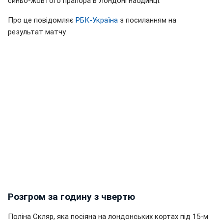
синьо-жовтого прапора в Лондоні наодинці.
Про це повідомляє
РБК-Україна
з посиланням на
результат матчу.
Розгром за годину з чвертю
Поліна Скляр, яка посіяна на лондонських кортах під 15-м