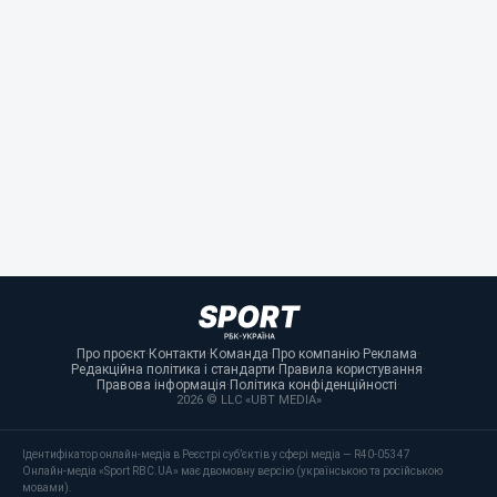
Про проєкт
·
Контакти
·
Команда
·
Про компанію
·
Реклама
·
Редакційна політика і стандарти
·
Правила користування
·
Правова інформація
·
Політика конфіденційності
·
2026 © LLC «UBT MEDIA»
Ідентифікатор онлайн-медіа в Реєстрі суб’єктів у сфері медіа — R40-05347
Онлайн-медіа «Sport RBC.UA» має двомовну версію (українською та російською
мовами).