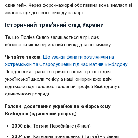
один гейм. Через форс-мажорні обставини вона знялася зі
змагань ще до свого виходу на корт.
Історичний трав'яний слід України
Те, що Поліна Скляр залишається в грі, дає
вболівальникам серйозний привід для оптимізму.
Читайте також:
Що уважні фанати розглянули на
Ястремській та Стародубцевій під час матчів Вімблдону
Лондонська трава історично є комфортною для
української школи тенісу, а наші юніорки вже двічі
піднімали над головою головний трофей Вімблдону в
одиночному розряді.
Головні досягнення українок на юніорському
Вімблдоні (одиночний розряд):
2000 рік:
Тетяна Перебийніс (Фінал)
2004 рік:
Катерина Бондаренко (
Титул
) - у фіналі