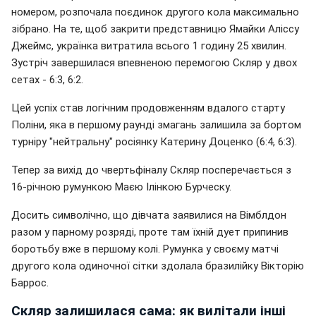
номером, розпочала поєдинок другого кола максимально
зібрано. На те, щоб закрити представницю Ямайки Аліссу
Джеймс, українка витратила всього 1 годину 25 хвилин.
Зустріч завершилася впевненою перемогою Скляр у двох
сетах - 6:3, 6:2.
Цей успіх став логічним продовженням вдалого старту
Поліни, яка в першому раунді змагань залишила за бортом
турніру "нейтральну" росіянку Катерину Доценко (6:4, 6:3).
Тепер за вихід до чвертьфіналу Скляр посперечається з
16-річною румункою Маєю Ілінкою Бурческу.
Досить символічно, що дівчата заявилися на Вімблдон
разом у парному розряді, проте там їхній дует припинив
боротьбу вже в першому колі. Румунка у своєму матчі
другого кола одиночної сітки здолала бразилійку Вікторію
Баррос.
Скляр залишилася сама: як вилітали інші