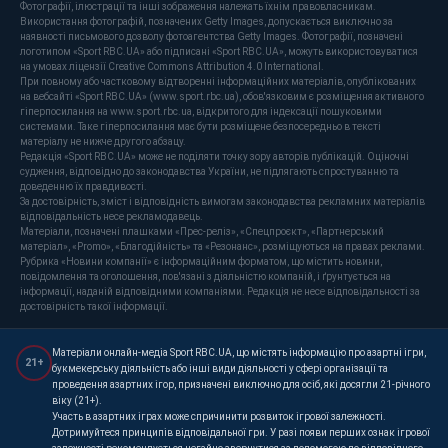
Фотографії, ілюстрації та інші зображення належать їхнім правовласникам.
Використання фотографій, позначених Getty Images, допускається виключно за
наявності письмового дозволу фотоагентства Getty Images. Фотографії, позначені
логотипом «Sport RBC.UA» або підписані «Sport RBC.UA», можуть використовуватися
на умовах ліцензії Creative Commons Attribution 4.0 International.
При повному або частковому відтворенні інформаційних матеріалів, опублікованих
на вебсайті «Sport RBC.UA» (www.sport.rbc.ua), обов'язковим є розміщення активного
гіперпосилання на www.sport.rbc.ua, відкритого для індексації пошуковими
системами. Таке гіперпосилання має бути розміщене безпосередньо в тексті
матеріалу не нижче другого абзацу.
Редакція «Sport RBC.UA» може не поділяти точку зору авторів публікацій. Оціночні
судження, відповідно до законодавства України, не підлягають спростуванню та
доведенню їх правдивості.
За достовірність, зміст і відповідність вимогам законодавства рекламних матеріалів
відповідальність несе рекламодавець.
Матеріали, позначені плашками «Прес-реліз», «Спецпроєкт», «Партнерський
матеріал», «Promo», «Благодійність» та «Резонанс», розміщуються на правах реклами.
Рубрика «Новини компанії» є інформаційним форматом, що містить новини,
повідомлення та оголошення, пов'язані з діяльністю компаній, і ґрунтується на
інформації, наданій відповідними компаніями. Редакція не несе відповідальності за
достовірність такої інформації.
Матеріали онлайн-медіа Sport RBC.UA, що містять інформацію про азартні ігри,
21+
букмекерську діяльність або інші види діяльності у сфері організації та
проведення азартних ігор, призначені виключно для осіб, які досягли 21-річного
віку (21+).
Участь в азартних іграх може спричинити розвиток ігрової залежності.
Дотримуйтеся принципів відповідальної гри. У разі появи перших ознак ігрової