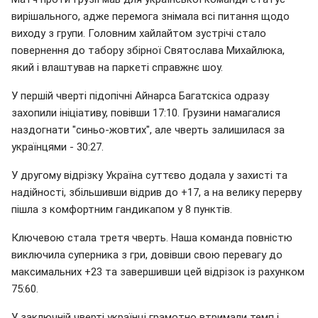
вирішального, адже перемога знімала всі питання щодо
виходу з групи. Головним хайлайтом зустрічі стало
повернення до табору збірної Святослава Михайлюка,
який і влаштував на паркеті справжнє шоу.
У першій чверті підопічні Айнарса Багатскіса одразу
захопили ініціативу, повівши 17:10. Грузини намагалися
наздогнати "синьо-жовтих", але чверть залишилася за
українцями - 30:27.
У другому відрізку Україна суттєво додала у захисті та
надійності, збільшивши відрив до +17, а на велику перерву
пішла з комфортним гандикапом у 8 пунктів.
Ключевою стала третя чверть. Наша команда повністю
виключила суперника з гри, довівши свою перевагу до
максимальних +23 та завершивши цей відрізок із рахунком
75:60.
У заключній чверті українці грамотно втримали темп і