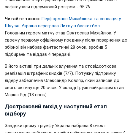
зафіксували підсумковий розгром - 95:76.
Читайте також:
Перформанс Михайлюка та сенсація у
Шяуляї: Україна переграла Литву в баскетбол
Головним героєм матчу став Святослав Михайлюк. У
своєму першому офіційному поєдинку після повернення до
збірної він набрав фантастичні 28 очок, зробив 5
підбирань та віддав 4 передачі.
В його активі три дальніх влучання та стовідсоткова
реалізація штрафних кидків (7/7). Потужну підтримку
лідеру забезпечив Олександр Ковляр, який записав до
свого активу ще 20 очок. У складі Грузії найкращим став
Маркіз Рід (18 очок).
Достроковий вихід у наступний етап
відбору
Завдяки цьому тріумфу Україна набрала 8 очок і
гарантувала собі місце у трійці найкращих команд групи А,