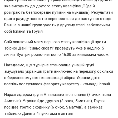
яка виходить до другого етапу кваліфікації (де й
розіграють безпосередні путівки на мундіаль). Результати
цього раунду повністю переносяться до наступної стадії.
Раніше з нашої групи участь у другому етапі забезпечили
собі Іспанія та Грузія.
Свій заключний матч першого етапу кваліфікації проти
збірної Данії "синьо-жовті" проведуть уже в неділю, 5
липня. Зустріч розпочнеться о 16:00 за київським часом.
Нагадаємо, що турнірне становище у нашій групі
змушувало українців грати виключно на перемогу, оскільки
в березневому вікні кваліфікації збірна України двічі
поспіль поступилася фавориту квартету - команді Іспанії.
Наразі лідером групи А залишаються іспанці (8 очок після
4 матчів), Україна йде другою (8 очок, 5 матчів), Грузія
посідає третю сходинку (6 очок, 5 матчів), а замикає
таблицю Данія з 4 пунктами в активі.