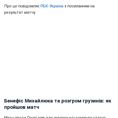
Про це повідомляє
РБК-Україна
з посиланням на
результат матчу.
Бенефіс Михайлюка та розгром грузинів: як
пройшов матч
Матч проти Грузії мав для української команди статус