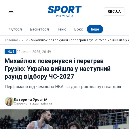
RBC.UA
Футбол
Баскетбол
Теніс
Бокс
Інше
Головна
›
Інше
›
Михайлюк повернувся і переграв Грузію: Україна вийшла у 
02 липня 2026, 20:49
ІНШЕ
Михайлюк повернувся і переграв
Грузію: Україна вийшла у наступний
раунд відбору ЧС-2027
Перфоманс від чемпіона НБА та дострокова путівка далі
Катерина Урсатій
Спортивна журналістка