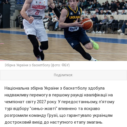
Збірна України з баскетболу (фото: ФБУ)
Поділитися:
Національна збірна України з баскетболу здобула
надважливу перемогу в першому раунді кваліфікації на
чемпіонат світу 2027 року. У передостанньому, п'ятому
турі відбору "синьо-жовті" впевнено та яскраво
розгромили команду Грузії, що гарантувало українцям
достроковий вихід до наступного етапу змагань.