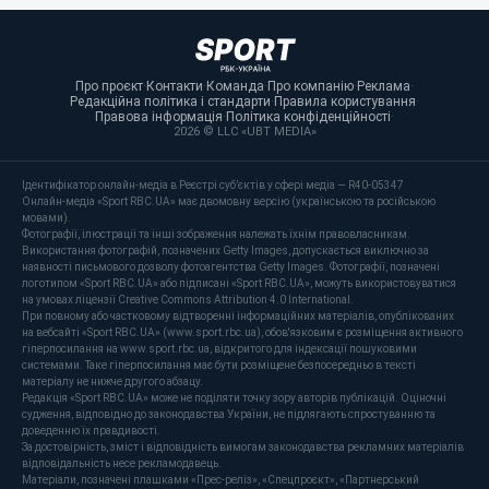
Про проєкт
·
Контакти
·
Команда
·
Про компанію
·
Реклама
·
Редакційна політика і стандарти
·
Правила користування
·
Правова інформація
·
Політика конфіденційності
·
2026 © LLC «UBT MEDIA»
Ідентифікатор онлайн-медіа в Реєстрі суб’єктів у сфері медіа — R40-05347
Онлайн-медіа «Sport RBC.UA» має двомовну версію (українською та російською
мовами).
Фотографії, ілюстрації та інші зображення належать їхнім правовласникам.
Використання фотографій, позначених Getty Images, допускається виключно за
наявності письмового дозволу фотоагентства Getty Images. Фотографії, позначені
логотипом «Sport RBC.UA» або підписані «Sport RBC.UA», можуть використовуватися
на умовах ліцензії Creative Commons Attribution 4.0 International.
При повному або частковому відтворенні інформаційних матеріалів, опублікованих
на вебсайті «Sport RBC.UA» (www.sport.rbc.ua), обов'язковим є розміщення активного
гіперпосилання на www.sport.rbc.ua, відкритого для індексації пошуковими
системами. Таке гіперпосилання має бути розміщене безпосередньо в тексті
матеріалу не нижче другого абзацу.
Редакція «Sport RBC.UA» може не поділяти точку зору авторів публікацій. Оціночні
судження, відповідно до законодавства України, не підлягають спростуванню та
доведенню їх правдивості.
За достовірність, зміст і відповідність вимогам законодавства рекламних матеріалів
відповідальність несе рекламодавець.
Матеріали, позначені плашками «Прес-реліз», «Спецпроєкт», «Партнерський