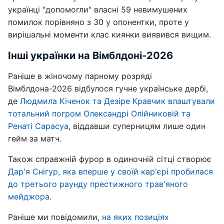
українці "допомогли" власні 59 невимушених
помилок порівняно з 30 у опонентки, проте у
вирішальні моменти клас киянки виявився вищим.
Інші українки на Вімблдоні-2026
Раніше в жіночому парному розряді
Вімблдона-2026 відбулося гучне українське дербі,
де
Людмила Кіченок та Дезіре Кравчик влаштували
тотальний погром Олександрі Олійниковій та
Ренаті Сарасуа
, віддавши суперницям лише один
гейм за матч.
Також справжній фурор в одиночній сітці створює
Дар'я Снігур, яка вперше у своїй кар'єрі пробилася
до третього раунду престижного трав'яного
мейджора
.
Раніше ми повідомили,
на яких позиціях