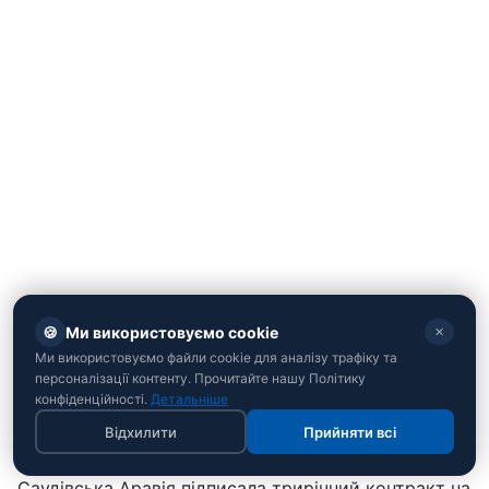
🍪
Ми використовуємо cookie
✕
Ми використовуємо файли cookie для аналізу трафіку та
персоналізації контенту. Прочитайте нашу Політику
конфіденційності.
Детальніше
Відхилити
Прийняти всі
Чому WTA розірвала угоду з Ер-Ріядом
Саудівська Аравія підписала трирічний контракт на