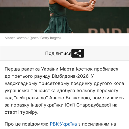
Марта костюк (фото: Getty Imges)
Поділитися
Перша ракетка України Марта Костюк пробилася
до третього раунду Вімблдона-2026. У
надскладному трисетовому поєдинку другого кола
українська тенісистка здобула вольову перемогу
над "нейтральною" Анною Блінковою, помстившись
за поразку іншої українки Юлії Стародубцевої на
старті турніру.
Про це повідомляє
РБК-Україна
з посиланням на