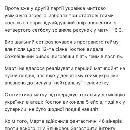
Проте вже у другій партії українка миттєво
увімкнула агресію, забрала три стартові гейми
поспіль і, попри відчайдушний опір опонентки, з
четвертого сетболу зрівняла рахунок у матчі - 6:3.
Вирішальний сет розпочався з програного гейму,
але після цього 12-та сіяна Костюк видала
божевільний ривок, вигравши п'ять геймів поспіль.
Марті не вдалося реалізувати перший матчпойнт на
чужій подачі, але вже у дев'ятому геймі українка
впевнено дотиснула "нейтральну" тенісистку.
Статистика матчу підтверджує тотальну домінацію
українки в атаці: Костюк виконала 5 ейсів, тоді як у
суперниці не було жодної подачі навиліт.
Крім того, Марта здійснила фантастичні 46 вінерів
проти всього 11 у Блінкової. Загострити інтригу