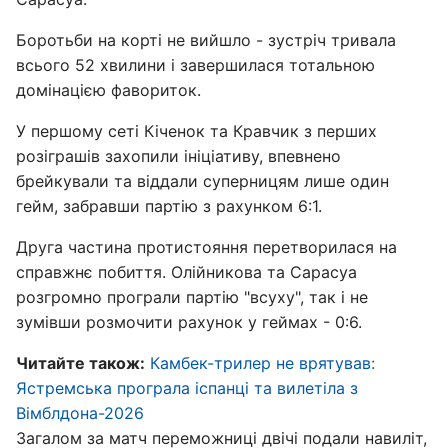
Боротьби на корті не вийшло - зустріч тривала
всього 52 хвилини і завершилася тотальною
домінацією фавориток.
У першому сеті Кіченок та Кравчик з перших
розіграшів захопили ініціативу, впевнено
брейкували та віддали суперницям лише один
гейм, забравши партію з рахунком 6:1.
Друга частина протистояння перетворилася на
справжнє побиття. Олійникова та Сарасуа
розгромно програли партію "всуху", так і не
зумівши розмочити рахунок у геймах - 0:6.
Читайте також:
Камбек-трилер не врятував:
Ястремська програла іспанці та вилетіла з
Вімблдона-2026
Загалом за матч переможниці двічі подали навиліт,