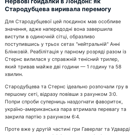
Нервові гойдалки в Лондоні: як
Стародубцева виривала перемогу
Для Стародубцевої цей поєдинок мав особливе
значення, адже напередодні вона завершила
виступи в одиночній сітці, образливо
поступившись у трьох сетах "нейтральній" Анні
Блінковій. Реабілітація у парному розряді разом із
Стернс вилилася у справжній тенісний трилер,
який тривав майже дві години — 1 годину та 58
хвилин.
Стародубцева та Стернс ідеально розпочали гру в
першому сеті, відразу повівши з рахунком 3:0.
Попри спроби суперниць наздогнати фавориток,
україно-американська пара втримала перевагу та
закрила партію з рахунком 6:4.
Проте вже у другій частині гри Гаверлаг та Удварді