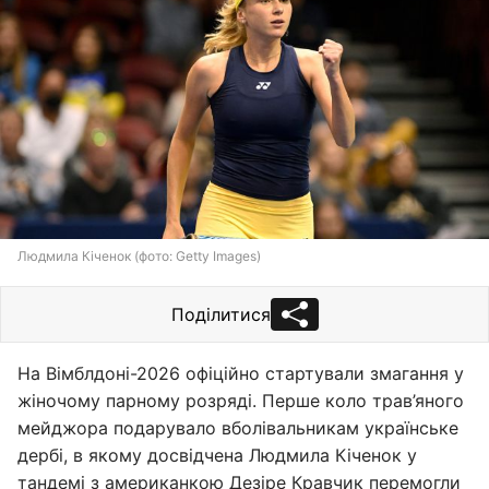
Людмила Кіченок (фото: Getty Images)
Поділитися
На Вімблдоні-2026 офіційно стартували змагання у
жіночому парному розряді. Перше коло трав’яного
мейджора подарувало вболівальникам українське
дербі, в якому досвідчена Людмила Кіченок у
тандемі з американкою Дезіре Кравчик перемогли