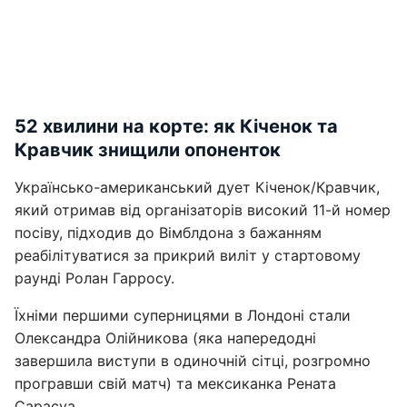
52 хвилини на корте: як Кіченок та
Кравчик знищили опоненток
Українсько-американський дует Кіченок/Кравчик,
який отримав від організаторів високий 11-й номер
посіву, підходив до Вімблдона з бажанням
реабілітуватися за прикрий виліт у стартовому
раунді Ролан Гарросу.
Їхніми першими суперницями в Лондоні стали
Олександра Олійникова (яка напередодні
завершила виступи в одиночній сітці, розгромно
програвши свій матч) та мексиканка Рената
Сарасуа.