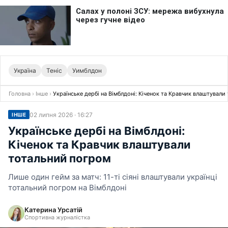
Україна
Теніс
Уимблдон
Головна
›
Інше
›
Українське дербі на Вімблдоні: Кіченок та Кравчик влаштувал
02 липня 2026 · 16:27
ІНШЕ
Українське дербі на Вімблдоні:
Кіченок та Кравчик влаштували
тотальний погром
Лише один гейм за матч: 11-ті сіяні влаштували українці
тотальний погром на Вімблдоні
Катерина Урсатій
Спортивна журналістка