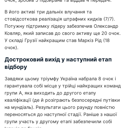
очок, зробив 5 підбирань та віддав 4 передачі.
В його активі три дальніх влучання та
стовідсоткова реалізація штрафних кидків (7/7).
Потужну підтримку лідеру забезпечив Олександр
Ковляр, який записав до свого активу ще 20 очок.
У складі Грузії найкращим став Маркіз Рід (18
очок).
Достроковий вихід у наступний етап
відбору
Завдяки цьому тріумфу Україна набрала 8 очок і
гарантувала собі місце у трійці найкращих команд
групи А, яка виходить до другого етапу
кваліфікації (де й розіграють безпосередні путівки
на мундіаль). Результати цього раунду повністю
переносяться до наступної стадії. Раніше з нашої
групи участь у другому етапі забезпечили собі