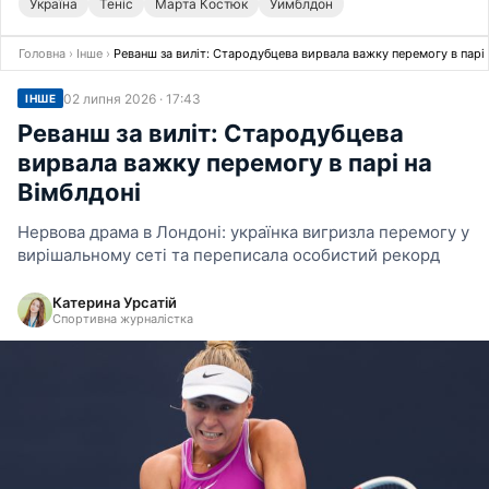
Україна
Теніс
Марта Костюк
Уимблдон
Головна
›
Інше
›
Реванш за виліт: Стародубцева вирвала важку перемогу в парі 
02 липня 2026 · 17:43
ІНШЕ
Реванш за виліт: Стародубцева
вирвала важку перемогу в парі на
Вімблдоні
Нервова драма в Лондоні: українка вигризла перемогу у
вирішальному сеті та переписала особистий рекорд
Катерина Урсатій
Спортивна журналістка