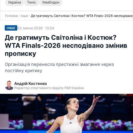
Україна
Теніс
Уимблдон
Головна
›
Інше
›
Де гратимуть Світоліна і Костюк? WTA Finals-2026 несподіван
02 липня 2026 · 15:54
ІНШЕ
Де гратимуть Світоліна і Костюк?
WTA Finals-2026 несподівано змінив
прописку
Організація перенесла престижні змагання через
постійну критику
Андрій Костенко
Редактор спортивного відділу РБК-Україна