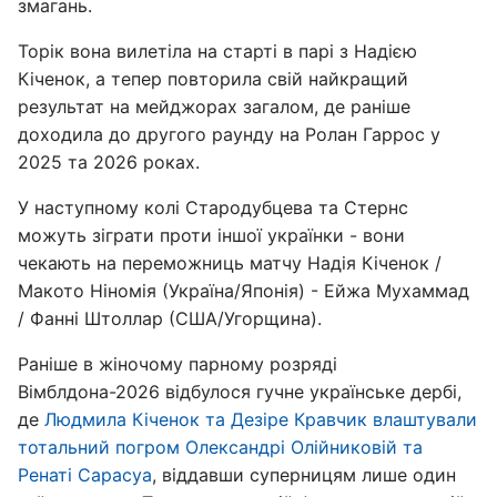
змагань.
Торік вона вилетіла на старті в парі з Надією
Кіченок, а тепер повторила свій найкращий
результат на мейджорах загалом, де раніше
доходила до другого раунду на Ролан Гаррос у
2025 та 2026 роках.
У наступному колі Стародубцева та Стернс
можуть зіграти проти іншої українки - вони
чекають на переможниць матчу Надія Кіченок /
Макото Ніномія (Україна/Японія) - Ейжа Мухаммад
/ Фанні Штоллар (США/Угорщина).
Раніше в жіночому парному розряді
Вімблдона-2026 відбулося гучне українське дербі,
де
Людмила Кіченок та Дезіре Кравчик влаштували
тотальний погром Олександрі Олійниковій та
Ренаті Сарасуа
, віддавши суперницям лише один