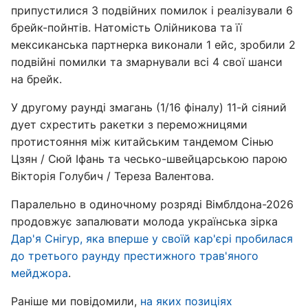
припустилися 3 подвійних помилок і реалізували 6
брейк-пойнтів. Натомість Олійникова та її
мексиканська партнерка виконали 1 ейс, зробили 2
подвійні помилки та змарнували всі 4 свої шанси
на брейк.
У другому раунді змагань (1/16 фіналу) 11-й сіяний
дует схрестить ракетки з переможницями
протистояння між китайським тандемом Сінью
Цзян / Сюй Іфань та чесько-швейцарською парою
Вікторія Голубич / Тереза Валентова.
Паралельно в одиночному розряді Вімблдона-2026
продовжує запалювати молода українська зірка
Дар'я Снігур, яка вперше у своїй кар'єрі пробилася
до третього раунду престижного трав'яного
мейджора
.
Раніше ми повідомили,
на яких позиціях