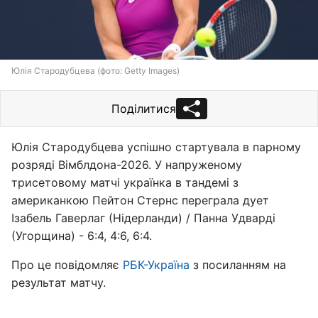
Юлія Стародубцева (фото: Getty Images)
Поділитися
Юлія Стародубцева успішно стартувала в парному
розряді Вімблдона-2026. У напруженому
трисетовому матчі українка в тандемі з
американкою Пейтон Стернс переграла дует
Ізабель Гаверлаг (Нідерланди) / Панна Удварді
(Угорщина) - 6:4, 4:6, 6:4.
Про це повідомляє
РБК-Україна
з посиланням на
результат матчу.