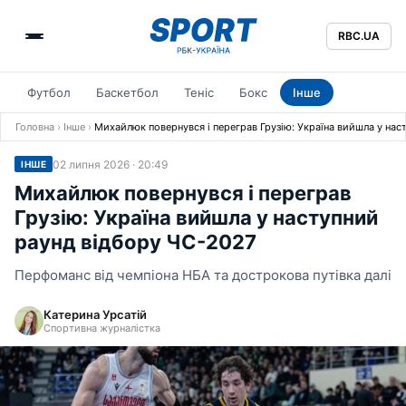
RBC.UA
Футбол
Баскетбол
Теніс
Бокс
Інше
Головна
›
Інше
›
Михайлюк повернувся і переграв Грузію: Україна вийшла у на
02 липня 2026 · 20:49
ІНШЕ
Михайлюк повернувся і переграв
Грузію: Україна вийшла у наступний
раунд відбору ЧС-2027
Перфоманс від чемпіона НБА та дострокова путівка далі
Катерина Урсатій
Спортивна журналістка