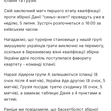
Іспанія та Грузія.
Свій заключний матч першого етапу кваліфікації
проти збірної Данії "синьо-жовті" проведуть уже в
неділю, 5 липня. Зустріч розпочнеться о 16:00 за
київським часом.
Нагадаємо, що турнірне становище у нашій групі
змушувало українців грати виключно на перемогу,
оскільки в березневому вікні кваліфікації збірна
України двічі поспіль поступилася фавориту
квартету - команді Іспанії.
Наразі лідером групи А залишаються іспанці (8
очок після 4 матчів), Україна йде другою (8 очок, 5
матчів), Грузія посідає третю сходинку (6 очок, 5
матчів), а замикає таблицю Данія з 4 пунктами в
активі.
Раніше ми повідомили, що баскетболіст збірної