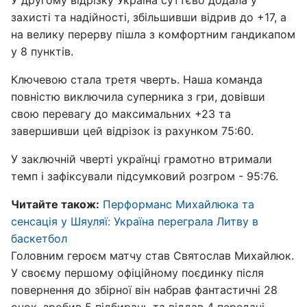
У другому відрізку Україна суттєво додала у
захисті та надійності, збільшивши відрив до +17, а
на велику перерву пішла з комфортним гандикапом
у 8 пунктів.
Ключевою стала третя чверть. Наша команда
повністю виключила суперника з гри, довівши
свою перевагу до максимальних +23 та
завершивши цей відрізок із рахунком 75:60.
У заключній чверті українці грамотно втримали
темп і зафіксували підсумковий розгром - 95:76.
Читайте також:
Перформанс Михайлюка та
сенсація у Шяуляї: Україна переграла Литву в
баскетбол
Головним героєм матчу став Святослав Михайлюк.
У своєму першому офіційному поєдинку після
повернення до збірної він набрав фантастичні 28