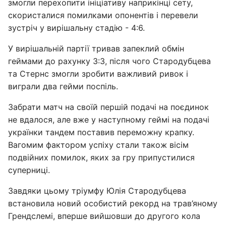
змогли перехопити ініціативу наприкінці сету,
скористалися помилками опонентів і перевели
зустріч у вирішальну стадію - 4:6.
У вирішальній партії тривав запеклий обмін
геймами до рахунку 3:3, після чого Стародубцева
та Стернс змогли зробити важливий ривок і
виграли два гейми поспіль.
Забрати матч на своїй першій подачі на поєдинок
не вдалося, але вже у наступному геймі на подачі
українки тандем поставив переможну крапку.
Вагомим фактором успіху стали також вісім
подвійних помилок, яких за гру припустилися
суперниці.
Завдяки цьому тріумфу Юлія Стародубцева
встановила новий особистий рекорд на трав’яному
Грендслемі, вперше вийшовши до другого кола