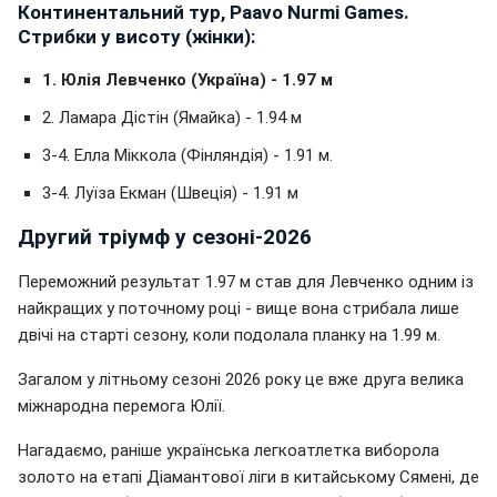
Континентальний тур, Paavo Nurmi Games.
Стрибки у висоту (жінки):
1. Юлія Левченко (Україна) - 1.97 м
2. Ламара Дістін (Ямайка) - 1.94 м
3-4. Елла Міккола (Фінляндія) - 1.91 м.
3-4. Луїза Екман (Швеція) - 1.91 м
Другий тріумф у сезоні-2026
Переможний результат 1.97 м став для Левченко одним із
найкращих у поточному році - вище вона стрибала лише
двічі на старті сезону, коли подолала планку на 1.99 м.
Загалом у літньому сезоні 2026 року це вже друга велика
міжнародна перемога Юлії.
Нагадаємо, раніше українська легкоатлетка виборола
золото на етапі Діамантової ліги в китайському Сямені, де