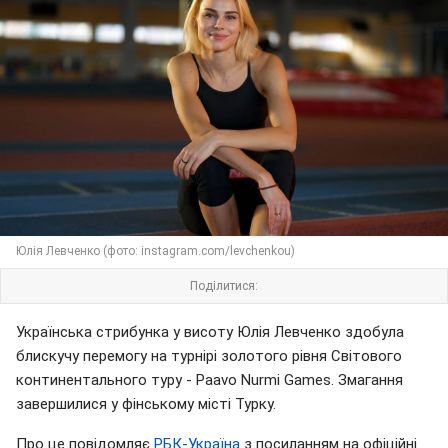
Юлія Левченко (фото: instagram.com/levchenkou)
Поділитися:
Українська стрибунка у висоту Юлія Левченко здобула
блискучу перемогу на турнірі золотого рівня Світового
континентального туру - Paavo Nurmi Games. Змагання
завершилися у фінському місті Турку.
Про це повідомляє
РБК-Україна
з посиланням на офіційні