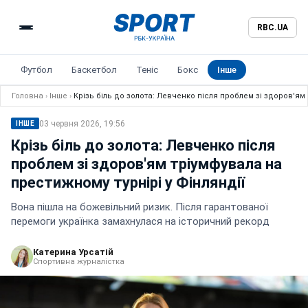
RBC.UA
Футбол
Баскетбол
Теніс
Бокс
Інше
Головна
›
Інше
›
Крізь біль до золота: Левченко після проблем зі здоров'ям 
03 червня 2026, 19:56
ІНШЕ
Крізь біль до золота: Левченко після
проблем зі здоров'ям тріумфувала на
престижному турнірі у Фінляндії
Вона пішла на божевільний ризик. Після гарантованої
перемоги українка замахнулася на історичний рекорд
Катерина Урсатій
Спортивна журналістка