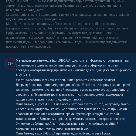
Редакція «Sport RBC.UA» може не поділяти точку зору авторів публікацій. Оціночні
судження, відповідно до законодавства України, не підлягають спростуванню та
доведенню їх правдивості.
За достовірність, зміст і відповідність вимогам законодавства рекламних матеріалів
відповідальність несе рекламодавець.
Матеріали, позначені плашками «Прес-реліз», «Спецпроєкт», «Партнерський
матеріал», «Promo», «Благодійність» та «Резонанс», розміщуються на правах реклами.
Рубрика «Новини компанії» є інформаційним форматом, що містить новини,
повідомлення та оголошення, пов'язані з діяльністю компаній, і ґрунтується на
інформації, наданій відповідними компаніями. Редакція не несе відповідальності за
достовірність такої інформації.
Матеріали онлайн-медіа Sport RBC.UA, що містять інформацію про азартні ігри,
21+
букмекерську діяльність або інші види діяльності у сфері організації та
проведення азартних ігор, призначені виключно для осіб, які досягли 21-річного
віку (21+).
Участь в азартних іграх може спричинити розвиток ігрової залежності.
Дотримуйтеся принципів відповідальної гри. У разі появи перших ознак ігрової
залежності рекомендується негайно звернутися за допомогою до відповідного
спеціаліста. Пам'ятайте, що участь в азартних іграх не може бути джерелом
доходу або альтернативою трудовій діяльності.
Онлайн-медіа Sport RBC.UA не є організатором азартних ігор, не проводить ігри
на реальні чи віртуальні кошти, не приймає ставки та не здійснює приймання
платежів, пов'язаних з азартними іграми, букмекерською діяльністю чи
тоталізаторами. Будь-які матеріали, що містять інформацію про азартні ігри,
букмекерів або інші пов'язані сервіси, мають виключно інформаційний
характер і не є закликом до участі в азартних іграх.
Онлайн-медіа Sport RBC.UA призначене для осіб віком від 21 року.