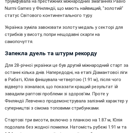
тріумфувала на престижних міжнародних змаганнях Paavo
Nurmi Games у Фінляндії, що мають найвищий, "золотий"
статус Світового континентального туру.
Українка зуміла завоювати золоту медаль у секторі для
стрибків у висоту, попри нещодавні скарги на
самопочуття.
Запекла дуель та штурм рекорду
Для 28-річної українки це був другий міжнародний старт за
останні кілька днів. Напередодні, на етапі Діамантової ліги
в Рабаті, Юлія фінішувала четвертою (1.91 м), після чого
відверто зізналася, що показати кращий результат їй
завадили раптові проблеми зі здоров’ям. Проте у
Фінляндії Левченко продемонструвала залізний характер у
суперництві з сімома топовими стрибунками.
Стартові три висоти, включно з планкою на 1.87 м, Юлія
подолала без жодної помилки. Натомість рубежі 1.91 м та