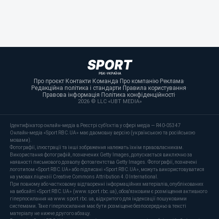
Про проєкт
·
Контакти
·
Команда
·
Про компанію
·
Реклама
·
Редакційна політика і стандарти
·
Правила користування
·
Правова інформація
·
Політика конфіденційності
·
2026 © LLC «UBT MEDIA»
Ідентифікатор онлайн-медіа в Реєстрі суб’єктів у сфері медіа — R40-05347
Онлайн-медіа «Sport RBC.UA» має двомовну версію (українською та російською
мовами).
Фотографії, ілюстрації та інші зображення належать їхнім правовласникам.
Використання фотографій, позначених Getty Images, допускається виключно за
наявності письмового дозволу фотоагентства Getty Images. Фотографії, позначені
логотипом «Sport RBC.UA» або підписані «Sport RBC.UA», можуть використовуватися
на умовах ліцензії Creative Commons Attribution 4.0 International.
При повному або частковому відтворенні інформаційних матеріалів, опублікованих
на вебсайті «Sport RBC.UA» (www.sport.rbc.ua), обов'язковим є розміщення активного
гіперпосилання на www.sport.rbc.ua, відкритого для індексації пошуковими
системами. Таке гіперпосилання має бути розміщене безпосередньо в тексті
матеріалу не нижче другого абзацу.