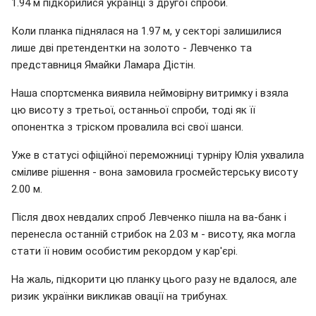
1.94 м підкорилися українці з другої спроби.
Коли планка піднялася на 1.97 м, у секторі залишилися
лише дві претендентки на золото - Левченко та
представниця Ямайки Ламара Дістін.
Наша спортсменка виявила неймовірну витримку і взяла
цю висоту з третьої, останньої спроби, тоді як її
опонентка з тріском провалила всі свої шанси.
Уже в статусі офіційної переможниці турніру Юлія ухвалила
сміливе рішення - вона замовила гросмейстерську висоту
2.00 м.
Після двох невдалих спроб Левченко пішла на ва-банк і
перенесла останній стрибок на 2.03 м - висоту, яка могла
стати її новим особистим рекордом у кар'єрі.
На жаль, підкорити цю планку цього разу не вдалося, але
ризик українки викликав овації на трибунах.