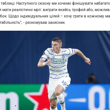
 таблиці. Наступного сезону ми хочемо фінішувати набагат
 мати реалістичні мрії: виграти якийсь трофей або, можлив
ок. Щодо індивідуальних цілей – хочу грати в кожному мат
абільність", - резюмував захисник.