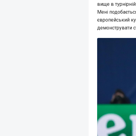
вище в турнірній
Мені подобається
європейський куб
демонструвати ст