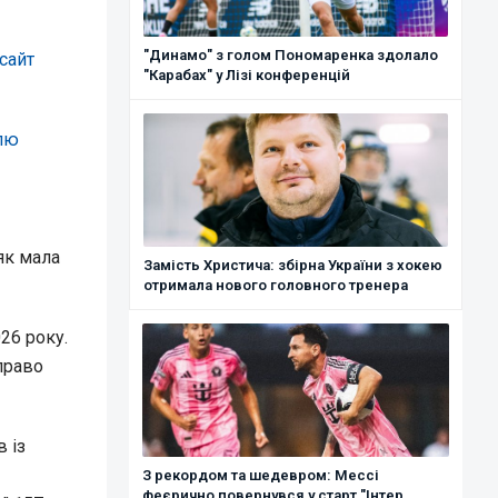
"Динамо" з голом Пономаренка здолало
сайт
"Карабах" у Лізі конференцій
олю
як мала
Замість Христича: збірна України з хокею
отримала нового головного тренера
26 року.
право
 із
З рекордом та шедевром: Мессі
феєрично повернувся у старт "Інтер