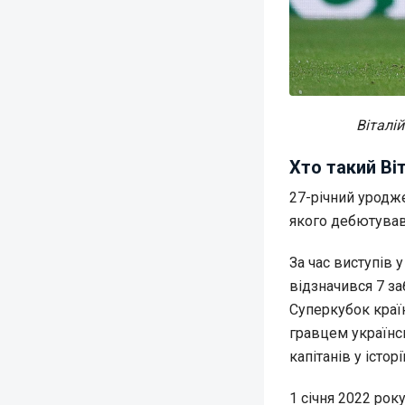
Віталій
Хто такий Ві
27-річний уродже
якого дебютував 
За час виступів 
відзначився 7 за
Суперкубок краї
гравцем українсь
капітанів у історії
1 січня 2022 рок