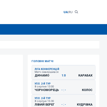
UA
|
RU
ГОЛОВНІ МАТЧІ
ЛІГА КОНФЕРЕНЦІЙ
Матч завершився
ДИНАМО
КАРАБАХ
1:0
УПЛ. 2-Й ТУР
8 серпня 13:00
ЧОРНОМОРЕЦЬ
КОЛОС
- : -
УПЛ. 2-Й ТУР
8 серпня 15:30
ЛІВИЙ БЕРЕГ
КУДРІВКА
- : -