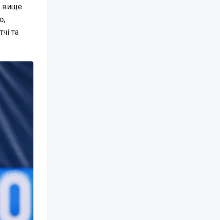
о вище.
о,
чі та