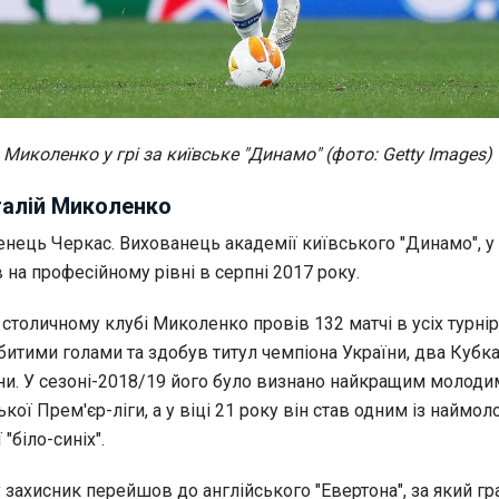
 Миколенко у грі за київське "Динамо" (фото: Getty Images)
талій Миколенко
нець Черкас. Вихованець академії київського "Динамо", у 
на професійному рівні в серпні 2017 року.
у столичному клубі Миколенко провів 132 матчі в усіх турнір
битими голами та здобув титул чемпіона України, два Кубка
ни. У сезоні-2018/19 його було визнано найкращим молоди
кої Прем'єр-ліги, а у віці 21 року він став одним із наймо
 "біло-синіх".
у захисник перейшов до англійського "Евертона", за який гр