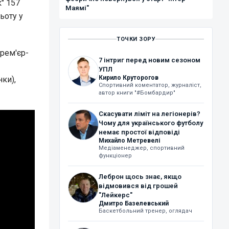
" 157
Маямі"
ьоту у
ТОЧКИ ЗОРУ
рем'єр-
7 інтриг перед новим сезоном
УПЛ
Кирило Круторогов
ки),
Спортивний коментатор, журналіст,
автор книги "#Бомбардир"
Скасувати ліміт на легіонерів?
Чому для українського футболу
немає простої відповіді
Михайло Метревелі
Медіаменеджер, спортивний
функціонер
Леброн щось знає, якщо
відмовився від грошей
"Лейкерс"
Дмитро Базелевський
Баскетбольний тренер, оглядач