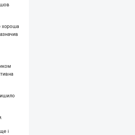
йшов
же хороша
зазначив
ником
ативна
алишило
.
ще і