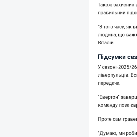
Також захисник 
правильний підхі
"З того часу, як
людина, що важли
Віталій.
Підсумки сез
У сезоні-2025/2
ліверпульців. Вс
передача.
"Евертон" завер
команду поза є
Проте сам граве
"Думаю, ми роби