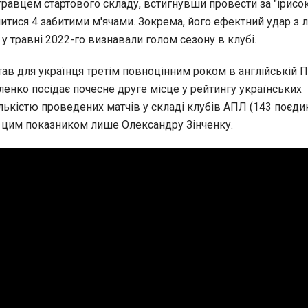
равцем стартового складу, встигнувши провести за "ірисок
читися 4 забитими м'ячами. Зокрема, його ефектний удар з л
 у травні 2022-го визнавали голом сезону в клубі.
ав для українця третім повноцінним роком в англійській П
оленко посідає почесне друге місце у рейтингу українських
ількістю проведених матчів у складі клубів АПЛ (143 поєдин
 цим показником лише Олександру Зінченку.