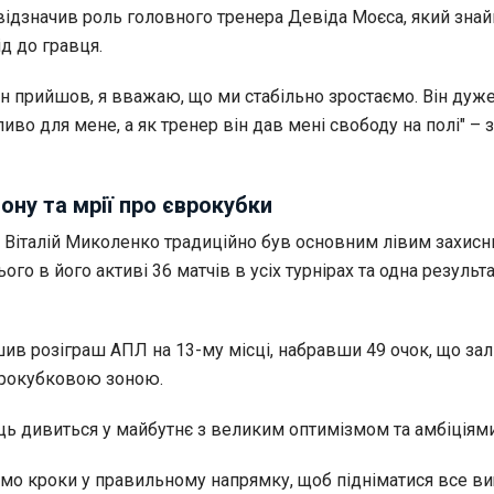
відзначив роль головного тренера Девіда Моєса, який зна
д до гравця.
 він прийшов, я вважаю, що ми стабільно зростаємо. Він ду
во для мене, а як тренер він дав мені свободу на полі" – 
ону та мрії про єврокубки
6 Віталій Миколенко традиційно був основним лівим захис
ього в його активі 36 матчів в усіх турнірах та одна результ
шив розіграш АПЛ на 13-му місці, набравши 49 очок, що з
врокубковою зоною.
ць дивиться у майбутнє з великим оптимізмом та амбіціями
мо кроки у правильному напрямку, щоб підніматися все ви