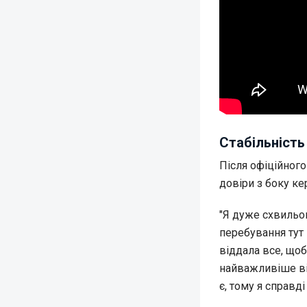
Стабільність
Після офіційного
довіри з боку ке
"Я дуже схвильов
перебування тут 
віддала все, що
найважливіше від
є, тому я справд