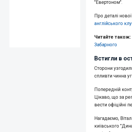
"Евертоном".
Про деталі ново
англійського клу
Читайте також:
Забарного
Встигли в ос
Сторони узгодили
спливти чинна у
Попередній контр
Цікаво, що за р
вести офіційні 
Нагадаємо, Вітал
київського "Дина