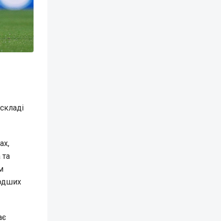
складі
ах,
 та
м
лодших
ає