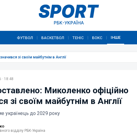
ІНШЕ
ФУТБОЛ
БАСКЕТБОЛ
ТЕНІС
БОКС
|
|
|
|
начився зі своїм майбутнім в Англії
 · 18:48
оставлено: Миколенко офіційно
я зі своїм майбутнім в Англії
ме українець до 2029 року
ко
вного відділу РБК-Україна