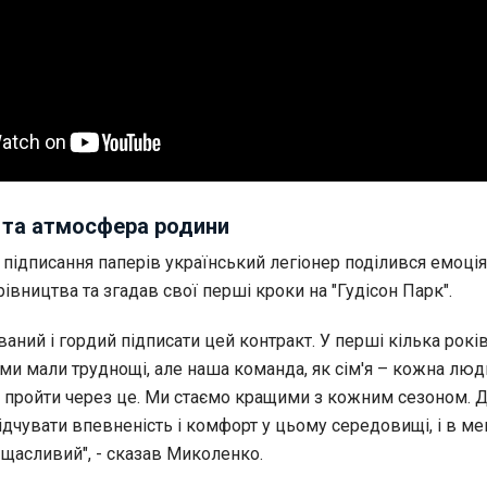
 та атмосфера родини
 підписання паперів український легіонер поділився емоці
рівництва та згадав свої перші кроки на "Гудісон Парк".
аний і гордий підписати цей контракт. У перші кілька рокі
ми мали труднощі, але наша команда, як сім'я – кожна люд
б пройти через це. Ми стаємо кращими з кожним сезоном. 
чувати впевненість і комфорт у цьому середовищі, і в мен
і щасливий", - сказав Миколенко.