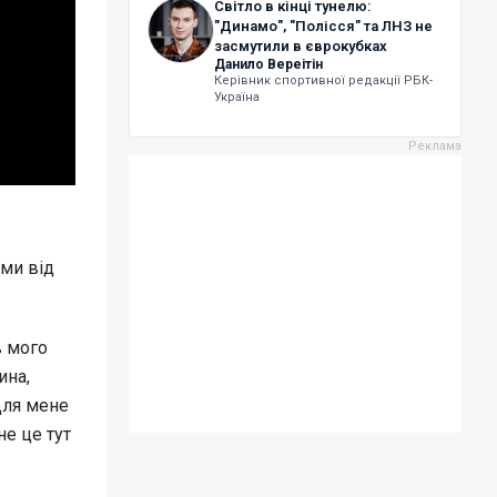
Світло в кінці тунелю:
"Динамо", "Полісся" та ЛНЗ не
засмутили в єврокубках
Данило Вереітін
Керівник спортивної редакції РБК-
Україна
ями від
в мого
ина,
Для мене
е це тут