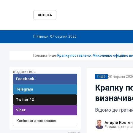
RBC.UA
П'ятниця, 07 серпня 2026
Головна
›
Інше
›
Крапку поставлено: Миколенко офіційно виз
ПОДІЛИТИСЯ
08 червня 2026
ІНШЕ
Facebook
Крапку п
Telegram
визначивс
Twitter / X
Відомо де грати
Viber
Копіювати посилання
Андрій Костен
Редактор спорти