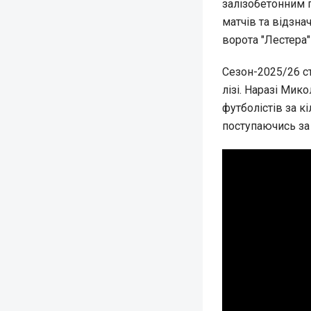
залізобетонним г
матчів та відзна
ворота "Лестера"
Сезон-2025/26 ст
лізі. Наразі Мик
футболістів за к
поступаючись за