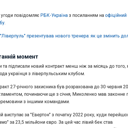
ї угоди повідомляє
РБК-Україна
з посиланням на
офіційний 
бу
.
"Ліверпуль" презентував нового тренера: як це змінить д
танній момент
 та підписали новий контракт менш ніж за місяць до того, 
года українця з ліверпульським клубом.
акт 27-річного захисника був розрахована до 30 червня 20
егламентом, починаючи ще з січня, Миколенко мав законне 
перемовини з іншими командами.
ій виступає за "Евертон" з початку 2022 року, куди перейшов
мо" за 23,5 мільйони євро. За цей час лівий бек став