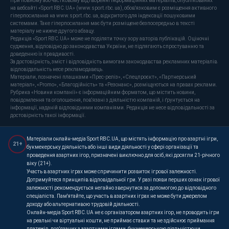
При повному або частковому відтворенні інформаційних матеріалів, опублікованих
на вебсайті «Sport RBC.UA» (www.sport.rbc.ua), обов'язковим є розміщення активного
гіперпосилання на www.sport.rbc.ua, відкритого для індексації пошуковими
системами. Таке гіперпосилання має бути розміщене безпосередньо в тексті
матеріалу не нижче другого абзацу.
Редакція «Sport RBC.UA» може не поділяти точку зору авторів публікацій. Оціночні
судження, відповідно до законодавства України, не підлягають спростуванню та
доведенню їх правдивості.
За достовірність, зміст і відповідність вимогам законодавства рекламних матеріалів
відповідальність несе рекламодавець.
Матеріали, позначені плашками «Прес-реліз», «Спецпроєкт», «Партнерський
матеріал», «Promo», «Благодійність» та «Резонанс», розміщуються на правах реклами.
Рубрика «Новини компанії» є інформаційним форматом, що містить новини,
повідомлення та оголошення, пов'язані з діяльністю компаній, і ґрунтується на
інформації, наданій відповідними компаніями. Редакція не несе відповідальності за
достовірність такої інформації.
Матеріали онлайн-медіа Sport RBC.UA, що містять інформацію про азартні ігри,
21+
букмекерську діяльність або інші види діяльності у сфері організації та
проведення азартних ігор, призначені виключно для осіб, які досягли 21-річного
віку (21+).
Участь в азартних іграх може спричинити розвиток ігрової залежності.
Дотримуйтеся принципів відповідальної гри. У разі появи перших ознак ігрової
залежності рекомендується негайно звернутися за допомогою до відповідного
спеціаліста. Пам'ятайте, що участь в азартних іграх не може бути джерелом
доходу або альтернативою трудовій діяльності.
Онлайн-медіа Sport RBC.UA не є організатором азартних ігор, не проводить ігри
на реальні чи віртуальні кошти, не приймає ставки та не здійснює приймання
платежів, пов'язаних з азартними іграми, букмекерською діяльністю чи