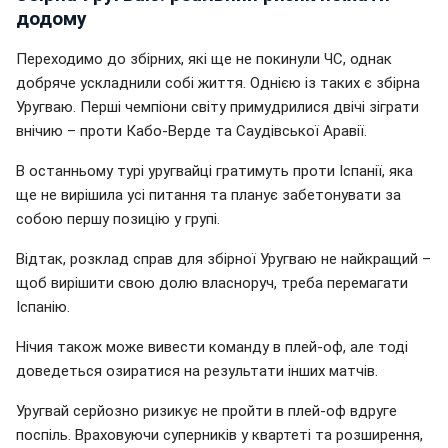
додому
Переходимо до збірних, які ще не покинули ЧС, однак
добряче ускладнили собі життя. Однією із таких є збірна
Уругваю. Перші чемпіони світу примудрилися двічі зіграти
внічию – проти Кабо-Верде та Саудівської Аравії.
В останньому турі уругвайці гратимуть проти Іспанії, яка
ще не вирішила усі питання та планує забетонувати за
собою першу позицію у групі.
Відтак, розклад справ для збірної Уругваю не найкращий –
щоб вирішити свою долю власноруч, треба перемагати
Іспанію.
Нічия також може вивести команду в плей-оф, але тоді
доведеться озиратися на результати інших матчів.
Уругвай серйозно ризикує не пройти в плей-оф вдруге
поспіль. Враховуючи суперників у квартеті та розширення,