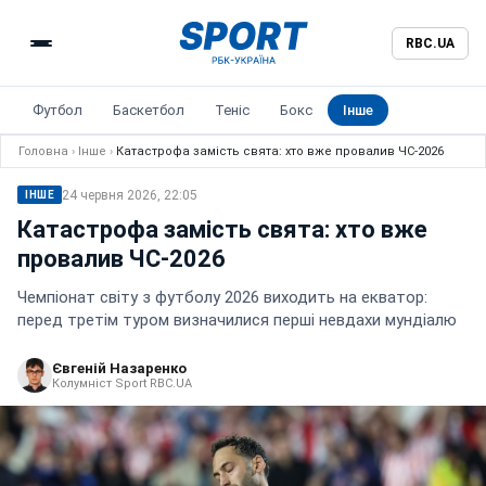
RBC.UA
Футбол
Баскетбол
Теніс
Бокс
Інше
Головна
›
Інше
›
Катастрофа замість свята: хто вже провалив ЧС-2026
24 червня 2026, 22:05
ІНШЕ
Катастрофа замість свята: хто вже
провалив ЧС-2026
Чемпіонат світу з футболу 2026 виходить на екватор:
перед третім туром визначилися перші невдахи мундіалю
Євгеній Назаренко
Колумніст Sport RBC.UA