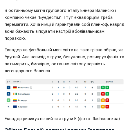
В останньому матчі групового етапу Еннера Валенсію і
компанію чекає "Бундестім". І тут еквадорцям треба
перемагати. Хоча німці й гарантували собі плей-оф, навряд
вони бажають зіпсувати настрій вболівальникам
поразкою.
Еквадор на футбольній мапі світу не така грізна збірна, як
Уругвай. Але невихід з групи, безумовно, розчарує фанів та
затьмарить, ймовірно, останню світову першість
легендарного Валенсії.
Еквадор ризикує не вийти з групи Е (фото: flashscore.uа)