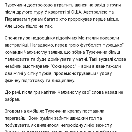
Туреччини достроково втратить шанси на вихід з групи
після другого туру. У квартеті зі США, Австралією та
Парагваєм туркам багато хто пророкував перше місце.
Але щось пішло не так…
Спочатку за недооцінку підопічних Монтелли покарали
австралійці. Нагадаємо, перед грою футболіст турецької
команди Чалханоглу заявив, що збірна Туреччини більш
талановита та буде домінувати у матчі. Такі зухвалі слова
неабияк змотивували “Соккероос” – вони відвантажили
два м’ячі у сітку турків, продемонструвавши чудову
фізичну підготовку та дисципліну.
До речі, після гри капітан Чалханоглу свої слова назад не
забрав.
Згодом на амбіціях Туреччини крапку поставили
парагвайці. Вони зуміли забити швидкий гол та
побудувати, як виявилося, непрохідну лінію захисту.