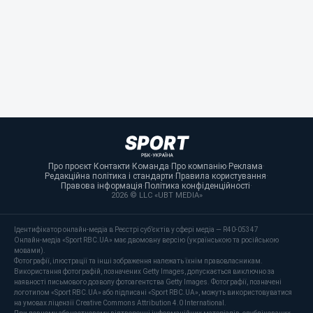
Про проєкт
·
Контакти
·
Команда
·
Про компанію
·
Реклама
·
Редакційна політика і стандарти
·
Правила користування
·
Правова інформація
·
Політика конфіденційності
·
2026 © LLC «UBT MEDIA»
Ідентифікатор онлайн-медіа в Реєстрі суб’єктів у сфері медіа — R40-05347
Онлайн-медіа «Sport RBC.UA» має двомовну версію (українською та російською
мовами).
Фотографії, ілюстрації та інші зображення належать їхнім правовласникам.
Використання фотографій, позначених Getty Images, допускається виключно за
наявності письмового дозволу фотоагентства Getty Images. Фотографії, позначені
логотипом «Sport RBC.UA» або підписані «Sport RBC.UA», можуть використовуватися
на умовах ліцензії Creative Commons Attribution 4.0 International.