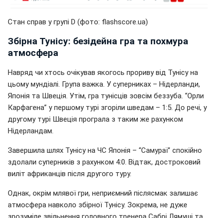
Стан справ у групі D (фото: flashscore.uа)
Збірна Тунісу: безідейна гра та похмура
атмосфера
Навряд чи хтось очікував якогось прориву від Тунісу на
цьому мундіалі. Група важка. У суперниках – Нідерланди,
Японія та Швеція. Утім, гра тунісців зовсім беззуба. “Орли
Карфагена” у першому турі згоріли шведам – 1:5. До речі, у
другому турі Швеція програла з таким же рахунком
Нідерландам.
Завершила шлях Тунісу на ЧС Японія – “Самураї” спокійно
здолали суперників з рахунком 4:0. Відтак, достроковий
виліт африканців після другого туру.
Однак, окрім млявої гри, неприємний післясмак залишає
атмосфера навколо збірної Тунісу. Зокрема, не дуже
зрозуміле звільнення головного тренера Сабрі Лямуші та