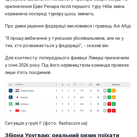
призначення Ерве Ренара після першого туру. Ніби зміна
керманича посеред турніру щось змінить.
Про дивні рішення федерації висловився і гравець Алі Абді.
"Я прошу вибачення у туніських уболівальників, але не у
тих, хто розважається у федерації", - сказав він.
Для контексту: попереднього фахівця Лямуші призначили
у січні 2026 року. Під його керівництвом команда провела
лише п'ять поєдинків.
Ситуація у групі F (фото: flashscore.uа)
Збірна Уругваю: реальний ризик поїхати