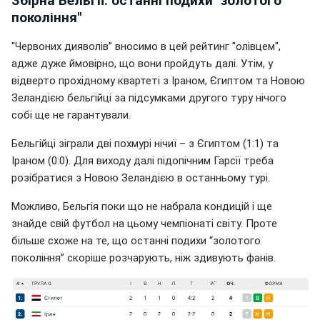
Збірна Бельгії: останні подихи "золотого
покоління"
"Червоних дияволів” вносимо в цей рейтинг "олівцем",
адже дуже ймовірно, що вони пройдуть далі. Утім, у
відверто прохідному квартеті з Іраном, Єгиптом та Новою
Зеландією бельгійці за підсумками другого туру нічого
собі ще не гарантували.
Бельгійці зіграли дві похмурі нічиї – з Єгиптом (1:1) та
Іраном (0:0). Для виходу далі підопічним Гарсії треба
розібратися з Новою Зеландією в останньому турі.
Можливо, Бельгія поки що не набрала кондицій і ще
знайде свій футбол на цьому чемпіонаті світу. Проте
більше схоже на те, що останні подихи “золотого
покоління” скоріше розчарують, ніж здивують фанів.