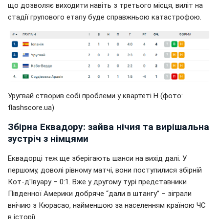
що дозволяє виходити навіть з третього місця, виліт на
стадії групового етапу буде справжньою катастрофою.
Уругвай створив собі проблеми у квартеті H (фото:
flashscore.uа)
Збірна Еквадору: зайва нічия та вирішальна
зустріч з німцями
Еквадорці теж ще зберігають шанси на вихід далі. У
першому, доволі рівному матчі, вони поступилися збірній
Кот-д'Івуару – 0:1. Вже у другому турі представники
Південної Америки добряче “дали в штангу” – зіграли
внічию з Кюрасао, найменшою за населенням країною ЧС
в історії.