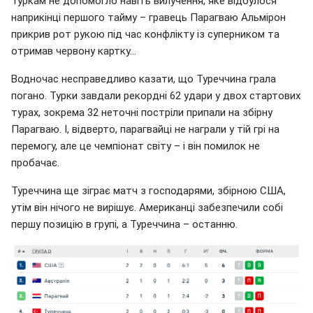
Туркам не допомогло навіть вилучення, яке відбулося
наприкінці першого тайму – гравець Парагваю Альмірон
прикрив рот рукою під час конфлікту із суперником та
отримав червону картку...
Водночас несправедливо казати, що Туреччина грала
погано. Турки завдали рекордні 62 удари у двох стартових
турах, зокрема 32 неточні постріли припали на збірну
Парагваю. І, відверто, парагвайці не награли у тій грі на
перемогу, але це чемпіонат світу – і він помилок не
пробачає.
Туреччина ще зіграє матч з господарями, збірною США,
утім він нічого не вирішує. Американці забезпечили собі
першу позицію в групі, а Туреччина – останню.