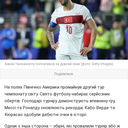
Хакан Чалханоглу поплатився за довгий язик (фото: Getty Images)
Поділитися:
На полях Північної Америки промайнув другий тур
чемпіонату світу. Свято футболу набирає серйозних
обертів. Господарі турніру демонструють впевнену гру,
Мессі та Роналду оновлюють рекорди, Кабо-Верде та
Кюрасао здобули дебютні очки в історії.
Однак є інша сторона – збірні, які провалили турнір або ж