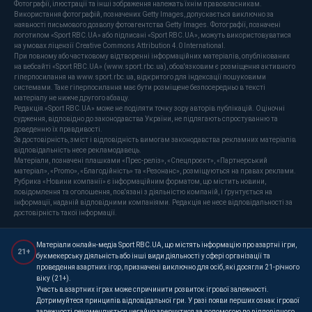
Фотографії, ілюстрації та інші зображення належать їхнім правовласникам.
Використання фотографій, позначених Getty Images, допускається виключно за
наявності письмового дозволу фотоагентства Getty Images. Фотографії, позначені
логотипом «Sport RBC.UA» або підписані «Sport RBC.UA», можуть використовуватися
на умовах ліцензії Creative Commons Attribution 4.0 International.
При повному або частковому відтворенні інформаційних матеріалів, опублікованих
на вебсайті «Sport RBC.UA» (www.sport.rbc.ua), обов'язковим є розміщення активного
гіперпосилання на www.sport.rbc.ua, відкритого для індексації пошуковими
системами. Таке гіперпосилання має бути розміщене безпосередньо в тексті
матеріалу не нижче другого абзацу.
Редакція «Sport RBC.UA» може не поділяти точку зору авторів публікацій. Оціночні
судження, відповідно до законодавства України, не підлягають спростуванню та
доведенню їх правдивості.
За достовірність, зміст і відповідність вимогам законодавства рекламних матеріалів
відповідальність несе рекламодавець.
Матеріали, позначені плашками «Прес-реліз», «Спецпроєкт», «Партнерський
матеріал», «Promo», «Благодійність» та «Резонанс», розміщуються на правах реклами.
Рубрика «Новини компанії» є інформаційним форматом, що містить новини,
повідомлення та оголошення, пов'язані з діяльністю компаній, і ґрунтується на
інформації, наданій відповідними компаніями. Редакція не несе відповідальності за
достовірність такої інформації.
Матеріали онлайн-медіа Sport RBC.UA, що містять інформацію про азартні ігри,
21+
букмекерську діяльність або інші види діяльності у сфері організації та
проведення азартних ігор, призначені виключно для осіб, які досягли 21-річного
віку (21+).
Участь в азартних іграх може спричинити розвиток ігрової залежності.
Дотримуйтеся принципів відповідальної гри. У разі появи перших ознак ігрової
залежності рекомендується негайно звернутися за допомогою до відповідного