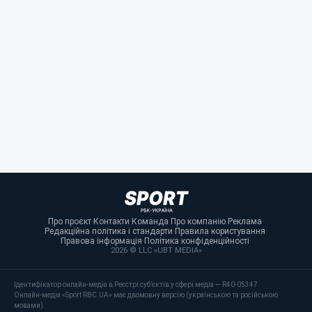
Про проєкт
·
Контакти
·
Команда
·
Про компанію
·
Реклама
·
Редакційна політика і стандарти
·
Правила користування
·
Правова інформація
·
Політика конфіденційності
·
2026 © LLC «UBT MEDIA»
Ідентифікатор онлайн-медіа в Реєстрі суб’єктів у сфері медіа — R40-05347
Онлайн-медіа «Sport RBC.UA» має двомовну версію (українською та російською
мовами).