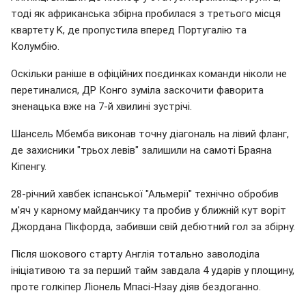
тоді як африканська збірна пробилася з третього місця
квартету K, де пропустила вперед Португалію та
Колумбію.
Оскільки раніше в офіційних поєдинках команди ніколи не
перетиналися, ДР Конго зуміла заскочити фаворита
зненацька вже на 7-й хвилині зустрічі.
Шансель Мбемба виконав точну діагональ на лівий фланг,
де захисники "трьох левів" залишили на самоті Браяна
Кіпенгу.
28-річний хавбек іспанської "Альмерії" технічно обробив
м'яч у карному майданчику та пробив у ближній кут воріт
Джордана Пікфорда, забивши свій дебютний гол за збірну.
Після шокового старту Англія тотально заволоділа
ініціативою та за перший тайм завдала 4 ударів у площину,
проте голкіпер Ліонель Мпасі-Нзау діяв бездоганно.