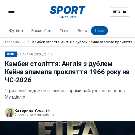
RBC.UA
Футбол
Баскетбол
Теніс
Бокс
Інше
Головна
›
Інше
›
Камбек століття: Англія з дублем Кейна зламала прокляття 1
01 липня 2026, 21:16
ІНШЕ
Камбек століття: Англія з дублем
Кейна зламала прокляття 1966 року на
ЧС-2026
"Три леви" ледве не стали авторами найгучнішої сенсації
Мундіалю
Катерина Урсатій
Спортивна журналістка