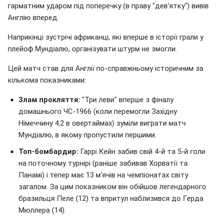
гарматним ударом під поперечку (в праву "дев'ятку") вивів
Англію вперед.
Наприкінці зустрічі африканці, які вперше в історії грали у
плейоф Мундіалю, організувати штурм не змогли.
Цей матч став для Англії по-справжньому історичним за
кількома показниками:
Злам прокляття:
"Три леви" вперше з фіналу
домашнього ЧС-1966 (коли перемогли Західну
Німеччину 4:2 в овертаймах) зуміли виграти матч
Мундіалю, в якому пропустили першими.
Топ-бомбардир:
Гаррі Кейн забив свій 4-й та 5-й голи
на поточному турнірі (раніше забивав Хорватії та
Панамі) і тепер має 13 м'ячів на чемпіонатах світу
загалом. За цим показником він обійшов легендарного
бразильця Пеле (12) та впритул наблизився до Герда
Мюллера (14).