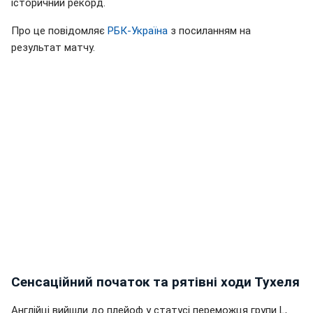
історичний рекорд.
Про це повідомляє
РБК-Україна
з посиланням на
результат матчу.
Сенсаційний початок та рятівні ходи Тухеля
Англійці вийшли до плейоф у статусі переможця групи L,