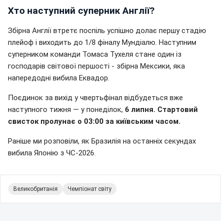
Хто наступний суперник Англії?
Збірна Англії втретє поспіль успішно долає першу стадію
плейоф і виходить до 1/8 фіналу Мундіалю. Наступним
суперником команди Томаса Тухеля стане один із
господарів світової першості - збірна Мексики, яка
напередодні вибила Еквадор.
Поєдинок за вихід у чвертьфінал відбудеться вже
наступного тижня — у понеділок,
6 липня. Стартовий
свисток пролунає о 03:00 за київським часом.
Раніше ми розповіли, як Бразилія на останніх секундах
вибила Японію з ЧС-2026.
Великобританія
Чемпіонат світу