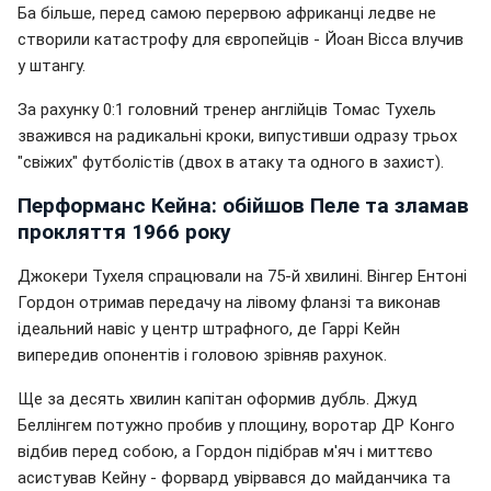
Ба більше, перед самою перервою африканці ледве не
створили катастрофу для європейців - Йоан Вісса влучив
у штангу.
За рахунку 0:1 головний тренер англійців Томас Тухель
зважився на радикальні кроки, випустивши одразу трьох
"свіжих" футболістів (двох в атаку та одного в захист).
Перформанс Кейна: обійшов Пеле та зламав
прокляття 1966 року
Джокери Тухеля спрацювали на 75-й хвилині. Вінгер Ентоні
Гордон отримав передачу на лівому фланзі та виконав
ідеальний навіс у центр штрафного, де Гаррі Кейн
випередив опонентів і головою зрівняв рахунок.
Ще за десять хвилин капітан оформив дубль. Джуд
Беллінгем потужно пробив у площину, воротар ДР Конго
відбив перед собою, а Гордон підібрав м'яч і миттєво
асистував Кейну - форвард увірвався до майданчика та