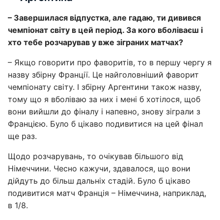
– Завершилася відпустка, але гадаю, ти дивився
чемпіонат світу в цей період. За кого вболіваєш і
хто тебе розчарував у вже зіграних матчах?
– Якщо говорити про фаворитів, то в першу чергу я
назву збірну Франції. Це найголовніший фаворит
чемпіонату світу. І збірну Аргентини також назву,
тому що я вболіваю за них і мені б хотілося, щоб
вони вийшли до фіналу і напевно, знову зіграли з
Францією. Було б цікаво подивитися на цей фінал
ще раз.
Щодо розчарувань, то очікував більшого від
Німеччини. Чесно кажучи, здавалося, що вони
дійдуть до більш дальніх стадій. Було б цікаво
подивитися матч Франція – Німеччина, наприклад,
в 1/8.