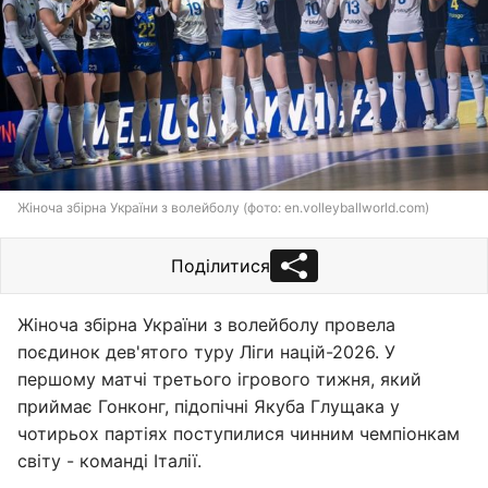
Жіноча збірна України з волейболу (фото: en.volleyballworld.com)
Поділитися
Жіноча збірна України з волейболу провела
поєдинок дев'ятого туру Ліги націй-2026. У
першому матчі третього ігрового тижня, який
приймає Гонконг, підопічні Якуба Глущака у
чотирьох партіях поступилися чинним чемпіонкам
світу - команді Італії.