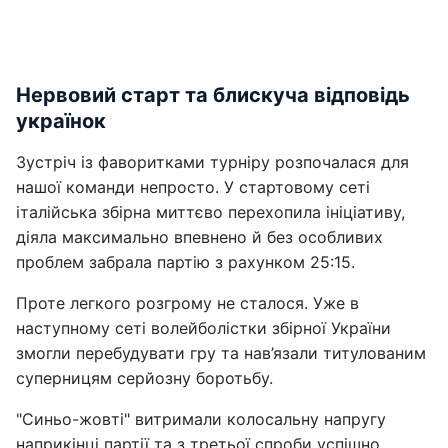
Нервовий старт та блискуча відповідь
українок
Зустріч із фаворитками турніру розпочалася для
нашої команди непросто. У стартовому сеті
італійська збірна миттєво перехопила ініціативу,
діяла максимально впевнено й без особливих
проблем забрала партію з рахунком 25:15.
Проте легкого розгрому не сталося. Уже в
наступному сеті волейболістки збірної України
змогли перебудувати гру та нав’язали титулованим
суперницям серйозну боротьбу.
"Синьо-жовті" витримали колосальну напругу
наприкінці партії та з третьої спроби успішно