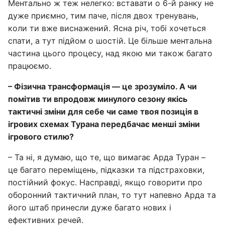
Ментально ж теж нелегко: вставати о 6-й ранку не
дуже приємно, тим паче, після двох тренувань,
коли ти вже виснажений. Ясна річ, тобі хочеться
спати, а тут підйом о шостій. Це більше ментальна
частина цього процесу, над якою ми також багато
працюємо.
– Фізична трансформація — це зрозуміло. А чи
помітив ти впродовж минулого сезону якісь
тактичні зміни для себе чи саме твоя позиція в
ігрових схемах Турана передбачає менші зміни
ігрового стилю?
– Та ні, я думаю, що те, що вимагає Арда Туран –
це багато переміщень, підказки та підстраховки,
постійний фокус. Насправді, якщо говорити про
оборонний тактичний план, то тут напевно Арда та
його штаб принесли дуже багато нових і
ефективних речей.