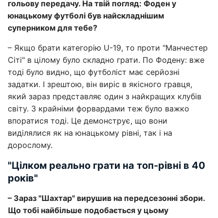
гольову передачу. На твій погляд: Фоден у
юнацькому футболі був найскладнішим
суперником для тебе?
– Якщо брати категорію U-19, то проти "Манчестер
Сіті" в цілому було складно грати. По Фодену: вже
тоді було видно, що футболіст має серйозні
задатки. І зрештою, він виріс в якісного гравця,
який зараз представляє один з найкращих клубів
світу. З крайніми форвардами теж було важко
впоратися тоді. Це демонструє, що вони
виділялися як на юнацькому рівні, так і на
дорослому.
"Цілком реально грати на топ-рівні в 40
років"
– Зараз "Шахтар" вирушив на передсезонні збори.
Що тобі найбільше подобається у цьому