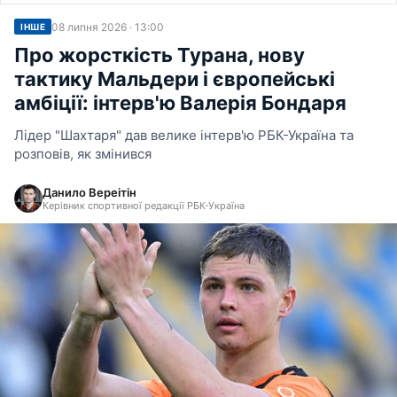
08 липня 2026 · 13:00
ІНШЕ
Про жорсткість Турана, нову
тактику Мальдери і європейські
амбіції: інтерв'ю Валерія Бондаря
Лідер "Шахтаря" дав велике інтерв'ю РБК-Україна та
розповів, як змінився
Данило Вереітін
Керівник спортивної редакції РБК-Україна