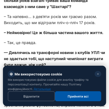
скільки років взагалі триває ваша команда
взаємодія з ним саме у "Шахтарі"?
– Та напевно… з дев’яти років ми граємо разом.
Виходить, що ми відіграли пліч-о-пліч 17 років.
– Неймовірно! Це ж більша частина вашого життя.
– Так, це правда.
— Дивлячись на трансферні новини з клубів УПЛ чи
не здається тобі, що наступний чемпіонат виграти
буде важче, ніж цей?
🍪
Ми використовуємо cookie
✕
– Скажу чесно: за активністю інших клубів я не
Ми використовуємо файли cookie для аналізу трафіку та
слідкую. Але класно, що команди підсилюються.
персоналізації контенту. Прочитайте нашу Політику
Мені здається, що суперники теж хочуть
конфіденційності.
Детальніше
вирішувати свої завдання на сезон. І чим
Відхилити
Прийняти всі
сильнішим буде чемпіонат, тим більше буде
зростати рівень футболістів, окремо кожного з нас.