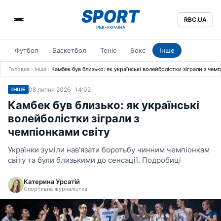
RBC.UA
Футбол
Баскетбол
Теніс
Бокс
Інше
Головна
›
Інше
›
Камбек був близько: як українські волейболістки зіграли з чемп
08 липня 2026 · 14:02
ІНШЕ
Камбек був близько: як українські
волейболістки зіграли з
чемпіонками світу
Українки зуміли нав'язати боротьбу чинним чемпіонкам
світу та були близькими до сенсації. Подробиці
Катерина Урсатій
Спортивна журналістка