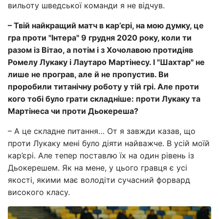
вильоту шведської команди я не відчув.
– Твій найкращий матч в кар’єрі, на мою думку, це
гра проти "Інтера" 9 грудня 2020 року, коли ти
разом із Вітао, а потім і з Хочолавою протидіяв
Ромелу Лукаку і Лаутаро Мартінесу. І "Шахтар" не
лише не програв, але й не пропустив. Ви
проробили титанічну роботу у тій грі. Але проти
кого тобі було грати складніше: проти Лукаку та
Мартінеса чи проти Дьокереша?
– А це складне питання… От я завжди казав, що
проти Лукаку мені було діяти найважче. В усій моїй
кар’єрі. Але тепер поставлю їх на один рівень із
Дьокерешем. Як на мене, у цього гравця є усі
якості, якими має володіти сучасний форвард
високого класу.