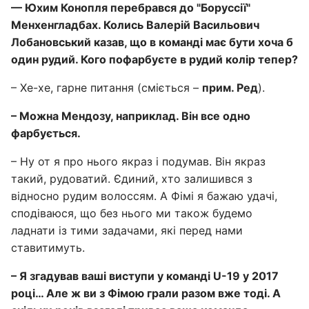
— Юхим Конопля перебрався до "Боруссії"
Менхенгладбах. Колись Валерій Васильович
Лобановський казав, що в команді має бути хоча б
один рудий. Кого пофарбуєте в рудий колір тепер?
– Хе-хе, гарне питання (сміється –
прим. Ред
).
– Можна Мендозу, наприклад. Він все одно
фарбується.
– Ну от я про нього якраз і подумав. Він якраз
такий, рудоватий. Єдиний, хто залишився з
відносно рудим волоссям. А Фімі я бажаю удачі,
сподіваюся, що без нього ми також будемо
ладнати із тими задачами, які перед нами
ставитимуть.
– Я згадував ваші виступи у команді U-19 у 2017
році… Але ж ви з Фімою грали разом вже тоді. А