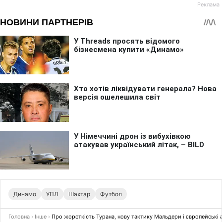
Динамо
УПЛ
Шахтар
Футбол
Головна
›
Інше
›
Про жорсткість Турана, нову тактику Мальдери і європейські а