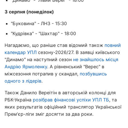
"Динамо" - "Лівий Берег" - 18:00
3 серпня (понеділок)
"Буковина" - ЛНЗ - 15:30
"Кудрівка" - "Шахтар" - 18:00
Нагадаємо, що раніше став відомий також
повний
календар УПЛ
сезону-2026/27. В заявці київського
"Динамо" на наступний сезон
не знайшлось місця
Андрію Ярмоленку
. А рівненський "Верес" в
міжсезоння потрапив у скандал,
позбувшись
одного з лідерів
.
Також Данило Вереітін в авторській колонці для
РБК-Україна
розібрав фінансові успіхи УПЛ ТБ
, та
яких результатів офіційний транслятор Української
Прем'єр-ліги зміг досягти за два роки.