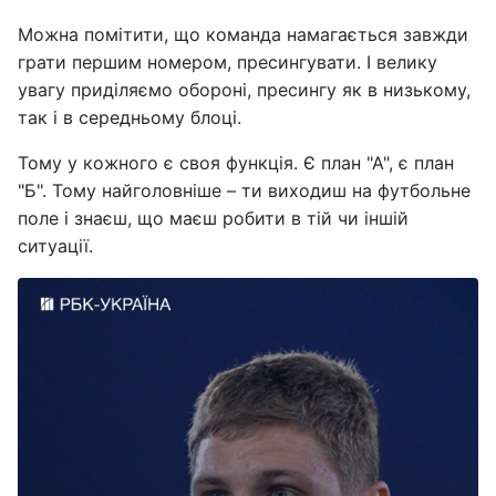
Можна помітити, що команда намагається завжди
грати першим номером, пресингувати. І велику
увагу приділяємо обороні, пресингу як в низькому,
так і в середньому блоці.
Тому у кожного є своя функція. Є план "А", є план
"Б". Тому найголовніше – ти виходиш на футбольне
поле і знаєш, що маєш робити в тій чи іншій
ситуації.