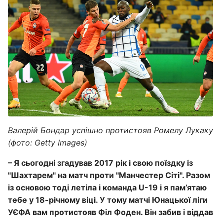
Валерій Бондар успішно протистояв Ромелу Лукаку
(фото: Getty Images)
– Я сьогодні згадував 2017 рік і свою поїздку із
"Шахтарем" на матч проти "Манчестер Сіті". Разом
із основою тоді летіла і команда U-19 і я пам’ятаю
тебе у 18-річному віці. У тому матчі Юнацької ліги
УЄФА вам протистояв Філ Фоден. Він забив і віддав