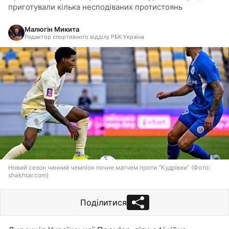
приготували кілька несподіваних протистоянь
Малюгін Микита
Редактор спортивного відділу РБК-Україна
Новий сезон чинний чемпіон почне матчем проти "Кудрівки" (Фото:
shakhtar.com)
Поділитися