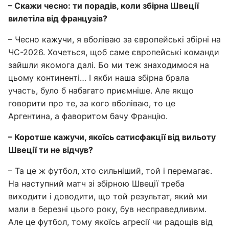
– Скажи чесно: ти порадів, коли збірна Швеції
вилетіла від французів?
– Чесно кажучи, я вболіваю за європейські збірні на
ЧС-2026. Хочеться, щоб саме європейські команди
зайшли якомога далі. Бо ми теж знаходимося на
цьому континенті… І якби наша збірна брала
участь, було б набагато приємніше. Але якщо
говорити про те, за кого вболіваю, то це
Аргентина, а фаворитом бачу Францію.
– Коротше кажучи, якоїсь сатисфакції від вильоту
Швеції ти не відчув?
– Та це ж футбол, хто сильніший, той і перемагає.
На наступний матч зі збірною Швеції треба
виходити і доводити, що той результат, який ми
мали в березні цього року, був несправедливим.
Але це футбол, тому якоїсь агресії чи радощів від