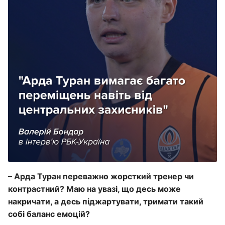
– Арда Туран переважно жорсткий тренер чи
контрастний? Маю на увазі, що десь може
накричати, а десь піджартувати, тримати такий
собі баланс емоцій?