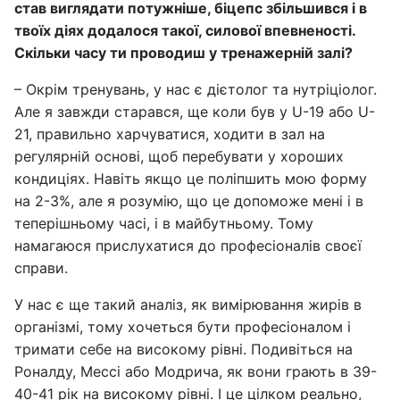
став виглядати потужніше, біцепс збільшився і в
твоїх діях додалося такої, силової впевненості.
Скільки часу ти проводиш у тренажерній залі?
– Окрім тренувань, у нас є дієтолог та нутріціолог.
Але я завжди старався, ще коли був у U-19 або U-
21, правильно харчуватися, ходити в зал на
регулярній основі, щоб перебувати у хороших
кондиціях. Навіть якщо це поліпшить мою форму
на 2-3%, але я розумію, що це допоможе мені і в
теперішньому часі, і в майбутньому. Тому
намагаюся прислухатися до професіоналів своєї
справи.
У нас є ще такий аналіз, як вимірювання жирів в
організмі, тому хочеться бути професіоналом і
тримати себе на високому рівні. Подивіться на
Роналду, Мессі або Модрича, як вони грають в 39-
40-41 рік на високому рівні. І це цілком реально,