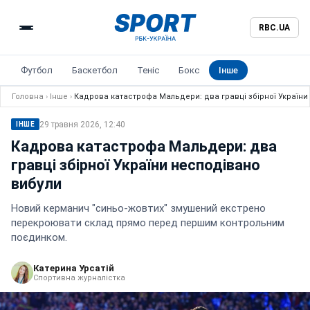
RBC.UA
Футбол
Баскетбол
Теніс
Бокс
Інше
Головна
›
Інше
›
Кадрова катастрофа Мальдери: два гравці збірної України
29 травня 2026, 12:40
ІНШЕ
Кадрова катастрофа Мальдери: два
гравці збірної України несподівано
вибули
Новий керманич "синьо-жовтих" змушений екстрено
перекроювати склад прямо перед першим контрольним
поєдинком.
Катерина Урсатій
Спортивна журналістка