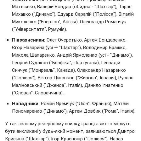
Матвієнко, Валерій Бондар (обидва - "Шахтар"), Тарас
Михавко ("Динамо"), Едуард Сарапій ("Полісся"), Віталій
Миколенко ("Евертон", Англія), Олександр Романчук
("Університатя", Румунія).
Півзахисники:
Олег Очеретько, Артем Бондаренко,
Єгор Назарина (усі — "Шахтар"), Володимир Бражко,
Микола Шапаренко, Андрій Ярмоленко (усі - "Динамо"),
Георгій Судаков ("Бенфіка", Португалія), Геннадій
Синчук ("Монреаль", Канада), Олександр Назаренко
("Полісся"), Віктор Циганков ("Жирона", Іспанія), Руслан
Маліновський ("Дженоа", Італія), Данило Ігнатенко
("Слован", Словаччина).
Нападники:
Роман Яремчук ("Ліон", Франція), Матвій
Пономаренко ("Динамо"), Артем Довбик ("Рома", Італія).
У так званому резервному списку, гравці з якого можуть
бути викликані у будь-який момент, залишаються Дмитро
Криськів ("Шахтар"), Ігор Краснопір ("Полісся"), Назар