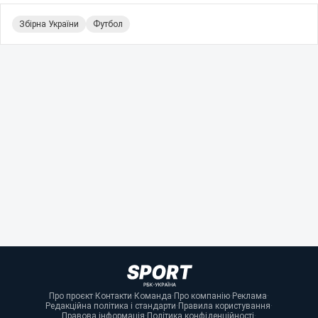
Збірна України
Футбол
Про проєкт
·
Контакти
·
Команда
·
Про компанію
·
Реклама
·
Редакційна політика і стандарти
·
Правила користування
·
Правова інформація
·
Політика конфіденційності
·