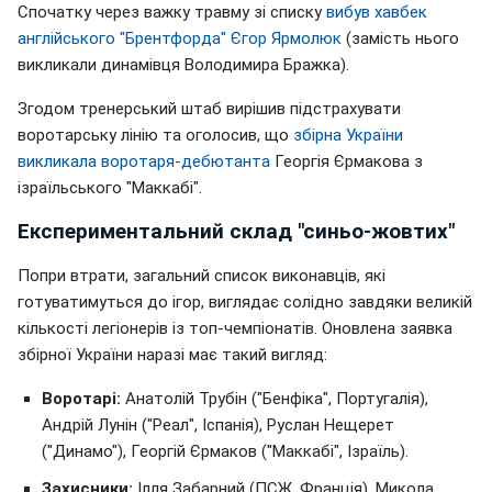
Спочатку через важку травму зі списку
вибув хавбек
англійського "Брентфорда" Єгор Ярмолюк
(замість нього
викликали динамівця Володимира Бражка).
Згодом тренерський штаб вирішив підстрахувати
воротарську лінію та оголосив, що
збірна України
викликала воротаря-дебютанта
Георгія Єрмакова з
ізраїльського "Маккабі".
Експериментальний склад "синьо-жовтих"
Попри втрати, загальний список виконавців, які
готуватимуться до ігор, виглядає солідно завдяки великій
кількості легіонерів із топ-чемпіонатів. Оновлена заявка
збірної України наразі має такий вигляд:
Воротарі:
Анатолій Трубін ("Бенфіка", Португалія),
Андрій Лунін ("Реал", Іспанія), Руслан Нещерет
("Динамо"), Георгій Єрмаков ("Маккабі", Ізраїль).
Захисники:
Ілля Забарний (ПСЖ, Франція), Микола