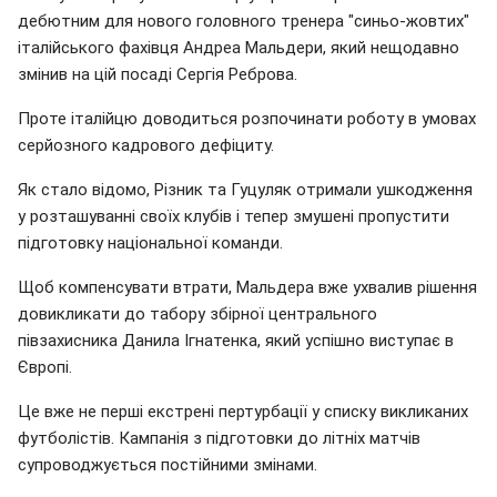
дебютним для нового головного тренера "синьо-жовтих"
італійського фахівця Андреа Мальдери, який нещодавно
змінив на цій посаді Сергія Реброва.
Проте італійцю доводиться розпочинати роботу в умовах
серйозного кадрового дефіциту.
Як стало відомо, Різник та Гуцуляк отримали ушкодження
у розташуванні своїх клубів і тепер змушені пропустити
підготовку національної команди.
Щоб компенсувати втрати, Мальдера вже ухвалив рішення
довикликати до табору збірної центрального
півзахисника Данила Ігнатенка, який успішно виступає в
Європі.
Це вже не перші екстрені пертурбації у списку викликаних
футболістів. Кампанія з підготовки до літніх матчів
супроводжується постійними змінами.