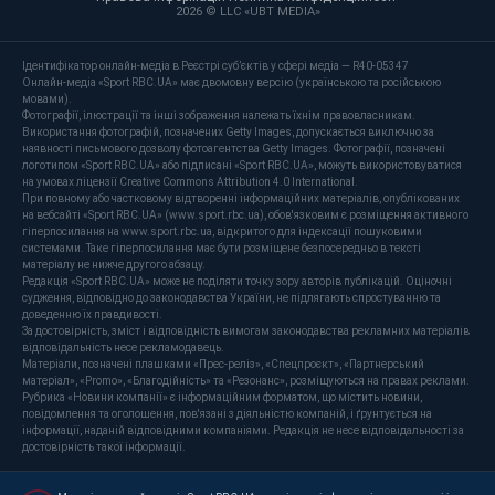
2026 © LLC «UBT MEDIA»
Ідентифікатор онлайн-медіа в Реєстрі суб’єктів у сфері медіа — R40-05347
Онлайн-медіа «Sport RBC.UA» має двомовну версію (українською та російською
мовами).
Фотографії, ілюстрації та інші зображення належать їхнім правовласникам.
Використання фотографій, позначених Getty Images, допускається виключно за
наявності письмового дозволу фотоагентства Getty Images. Фотографії, позначені
логотипом «Sport RBC.UA» або підписані «Sport RBC.UA», можуть використовуватися
на умовах ліцензії Creative Commons Attribution 4.0 International.
При повному або частковому відтворенні інформаційних матеріалів, опублікованих
на вебсайті «Sport RBC.UA» (www.sport.rbc.ua), обов'язковим є розміщення активного
гіперпосилання на www.sport.rbc.ua, відкритого для індексації пошуковими
системами. Таке гіперпосилання має бути розміщене безпосередньо в тексті
матеріалу не нижче другого абзацу.
Редакція «Sport RBC.UA» може не поділяти точку зору авторів публікацій. Оціночні
судження, відповідно до законодавства України, не підлягають спростуванню та
доведенню їх правдивості.
За достовірність, зміст і відповідність вимогам законодавства рекламних матеріалів
відповідальність несе рекламодавець.
Матеріали, позначені плашками «Прес-реліз», «Спецпроєкт», «Партнерський
матеріал», «Promo», «Благодійність» та «Резонанс», розміщуються на правах реклами.
Рубрика «Новини компанії» є інформаційним форматом, що містить новини,
повідомлення та оголошення, пов'язані з діяльністю компаній, і ґрунтується на
інформації, наданій відповідними компаніями. Редакція не несе відповідальності за
достовірність такої інформації.