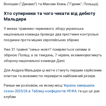
Волошин ("Динамо") та Максим Хлань ("Гурник", Польща).
Хто суперники та чого чекати від дебюту
Мальдери
У межах травнево-червневого збору українська
національна команда проведе два престижні контрольні
поєдинки проти міцних європейських збірних.
Уже 31 травня "синьо-жовті" поміряються силами зі
збірною Поліщі, а за тиждень, 7 червня, екзаменуватимуть
оборону національної команди Данії.
Для Андреа Мальдери ці матчі стануть першим серйозним
іспитом та можливістю перевірити найближчий резерв.
Раніше ми розповіли, на якому місці
Україна завершила
сезон-2025/26 в Таблиці коефіцієнтів УЄФА
та що це дає
клубам.