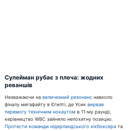
Сулейман рубає з плеча: жодних
реваншів
Незважаючи на
величезний резонанс
навколо
фіналу мегафайту в Єгипті, де Усик
вирвав
перемогу технічним нокаутом
в 11-му раунді,
керівництво WBC зайняло непохитну позицію.
Протести команди нідерландського кікбоксера
та