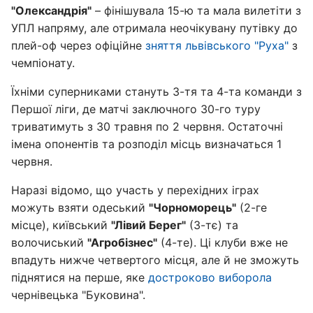
"Олександрія"
– фінішувала 15-ю та мала вилетіти з
УПЛ напряму, але отримала неочікувану путівку до
плей-оф через офіційне
зняття львівського "Руха"
з
чемпіонату.
Їхніми суперниками стануть 3-тя та 4-та команди з
Першої ліги, де матчі заключного 30-го туру
триватимуть з 30 травня по 2 червня. Остаточні
імена опонентів та розподіл місць визначаться 1
червня.
Наразі відомо, що участь у перехідних іграх
можуть взяти одеський
"Чорноморець"
(2-ге
місце), київський
"Лівий Берег"
(3-тє) та
волочиський
"Агробізнес"
(4-те). Ці клуби вже не
впадуть нижче четвертого місця, але й не зможуть
піднятися на перше, яке
достроково виборола
чернівецька "Буковина".