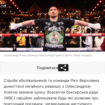
Олександр Усик утримує пояси надто довго (фото: Getty Images)
Поділитися
Спроби вболівальників та команди Ріко Верховена
домогтися негайного реваншу з Олександром
Усиком зазнали краху. Всесвітня боксерська рада
(WBC) офіційно заблокувала будь-які розмови про
повторний поєдинок, затвердивши наступного