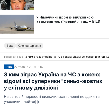
Бокс
Олександр Усик
Головна
›
Інше
›
З ким зіграє Україна на ЧС з хокею: відомі всі суперники "синь
27 травня 2026 · 11:23
ІНШЕ
З ким зіграє Україна на ЧС з хокею:
відомі всі суперники "синьо-жовтих"
у елітному дивізіоні
На світовій першості визначилися головні невдахи та
учасники плей-офф