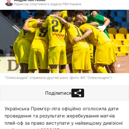
Редактор спортивного відділу РБК-Україна
"Олександрія" отримала другий шанс (фото: ФК "Олександрія")
Поділитися
Українська Прем'єр-ліга офіційно оголосила дати
проведення та результати жеребкування матчів
плей-оф за право виступати у найвищому дивізіоні