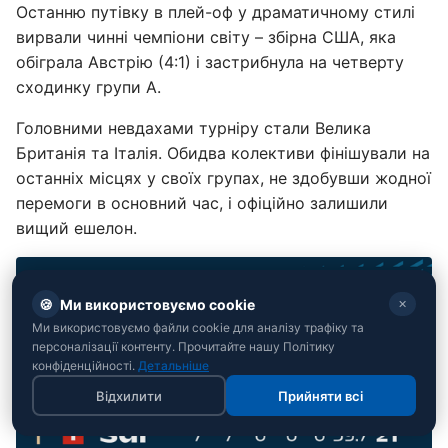
Останню путівку в плей-оф у драматичному стилі
вирвали чинні чемпіони світу – збірна США, яка
обіграла Австрію (4:1) і застрибнула на четверту
сходинку групи А.
Головними невдахами турніру стали Велика
Британія та Італія. Обидва колективи фінішували на
останніх місцях у своїх групах, не здобувши жодної
перемоги в основний час, і офіційно залишили
вищий ешелон.
🍪
Ми використовуємо cookie
✕
Ми використовуємо файли cookie для аналізу трафіку та
персоналізації контенту. Прочитайте нашу Політику
конфіденційності.
Детальніше
Відхилити
Прийняти всі