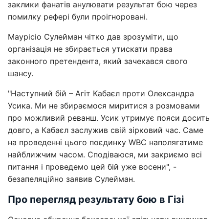
заклики фанатів анулювати результат бою через
помилку рефері були проігноровані.
Маурісіо Сулейман чітко дав зрозуміти, що
організація не збирається утискати права
законного претендента, який зачекався свого
шансу.
"Наступний бій – Агіт Кабаєл проти Олександра
Усика. Ми не збираємося миритися з розмовами
про можливий реванш. Усик утримує пояси досить
довго, а Кабаєл заслужив свій зірковий час. Саме
на проведенні цього поєдинку WBC наполягатиме
найближчим часом. Сподіваюся, ми закриємо всі
питання і проведемо цей бій уже восени", -
безапеляційно заявив Сулейман.
Про перегляд результату бою в Гізі