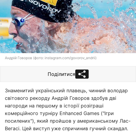
Андрій Говоров (фото: instagram.com/govorov_andrii)
Поділитися
Знаменитий український плавець, чинний володар
світового рекорду Андрій Говоров здобув дві
нагороди на першому в історії розіграші
комерційного турніру Enhanced Games ("Ігри
посилених"), який пройшов у американському Лас-
Вегасі. Цей виступ уже спричинив гучний скандал.