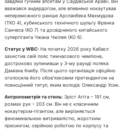
завдяки гучним апсетам у Саудівській Аравії. Він
вважався андердогом, але впевнено нокаутував
непереможного раніше Арсланбека Махмудова
(ТКО 4), кубинського технічного шульгу Френка
Санчеса (КО 7) та досвідченого китайського
супергіганта Чжана Чжілея (КО 6).
Статус у WBC:
На початку 2026 року Кабаєл
захистив свій пояс тимчасового чемпіона,
достроково зупинивши у 3-му раунді поляка
Даміана Книбу. Після цього організація офіційно
оголосила його обов'язковим претендентом на
повноцінний титул, яким володіє Олександр Усик.
Антропометрія та стиль:
Зріст Агіта – 191 см,
розмах рук – 203 см. Він не є класичним
нокаутером-гігантом, але вирізняється
феноменальною витривалістю, жорстким
пресингом, серійною роботою по корпусу та