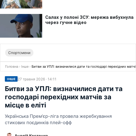
Спортсмени
Головна
›
Інше
›
Битви за УПЛ: визначилися дати та господарі перехідних матчів 
27 травня 2026 · 14:11
ІНШЕ
Битви за УПЛ: визначилися дати та
господарі перехідних матчів за
місце в еліті
Українська Прем'єр-ліга провела жеребкування
стикових поєдинків плей-офф
Андрій Костенко