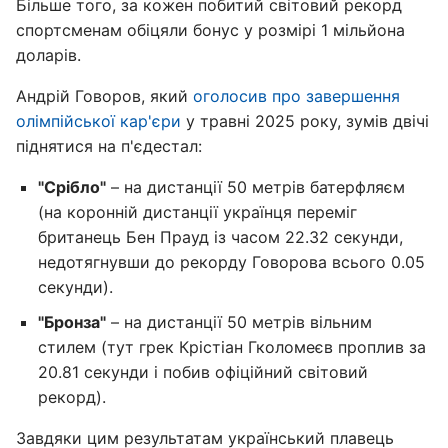
Більше того, за кожен побитий світовий рекорд
спортсменам обіцяли бонус у розмірі 1 мільйона
доларів.
Андрій Говоров, який
оголосив про завершення
олімпійської кар'єри
у травні 2025 року, зумів двічі
піднятися на п'єдестал:
"Срібло"
– на дистанції 50 метрів батерфляєм
(на коронній дистанції українця переміг
британець Бен Прауд із часом 22.32 секунди,
недотягнувши до рекорду Говорова всього 0.05
секунди).
"Бронза"
– на дистанції 50 метрів вільним
стилем (тут грек Крістіан Гколомеєв проплив за
20.81 секунди і побив офіційний світовий
рекорд).
Завдяки цим результатам український плавець