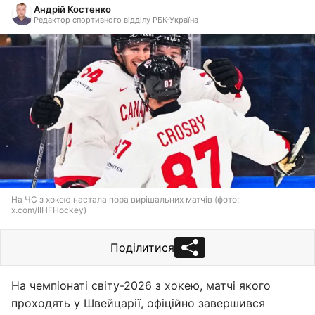
Андрій Костенко
Редактор спортивного відділу РБК-Україна
На ЧС з хокею настала пора вирішальних матчів (фото:
x.com/IIHFHockey)
Поділитися
На чемпіонаті світу-2026 з хокею, матчі якого
проходять у Швейцарії, офіційно завершився