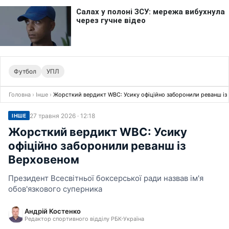
Футбол
УПЛ
Головна
›
Інше
›
Жорсткий вердикт WBC: Усику офіційно заборонили реванш із
27 травня 2026 · 12:18
ІНШЕ
Жорсткий вердикт WBC: Усику
офіційно заборонили реванш із
Верховеном
Президент Всесвітньої боксерської ради назвав ім'я
обов'язкового суперника
Андрій Костенко
Редактор спортивного відділу РБК-Україна