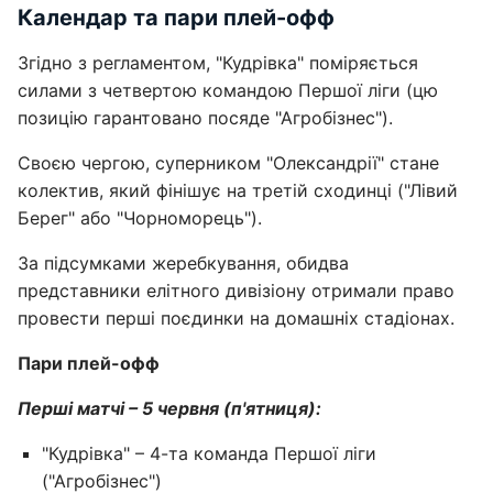
Календар та пари плей-офф
Згідно з регламентом, "Кудрівка" поміряється
силами з четвертою командою Першої ліги (цю
позицію гарантовано посяде "Агробізнес").
Своєю чергою, суперником "Олександрії" стане
колектив, який фінішує на третій сходинці ("Лівий
Берег" або "Чорноморець").
За підсумками жеребкування, обидва
представники елітного дивізіону отримали право
провести перші поєдинки на домашніх стадіонах.
Пари плей-офф
Перші матчі – 5 червня (п'ятниця):
"Кудрівка" – 4-та команда Першої ліги
("Агробізнес")