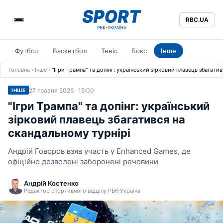
RBC.UA
Футбол
Баскетбол
Теніс
Бокс
Інше
Головна
›
Інше
›
"Ігри Трампа" та допінг: український зірковий плавець збагати
27 травня 2026 · 15:00
ІНШЕ
"Ігри Трампа" та допінг: український
зірковий плавець збагатився на
скандальному турнірі
Андрій Говоров взяв участь у Enhanced Games, де
офіційно дозволені заборонені речовини
Андрій Костенко
Редактор спортивного відділу РБК-Україна