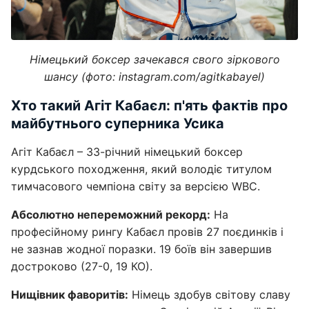
Німецький боксер зачекався свого зіркового
шансу (фото: instagram.com/agitkabayel)
Хто такий Агіт Кабаєл: п'ять фактів про
майбутнього суперника Усика
Агіт Кабаєл – 33-річний німецький боксер
курдського походження, який володіє титулом
тимчасового чемпіона світу за версією WBC.
Абсолютно непереможний рекорд:
На
професійному рингу Кабаєл провів 27 поєдинків і
не зазнав жодної поразки. 19 боїв він завершив
достроково (27-0, 19 КО).
Нищівник фаворитів:
Німець здобув світову славу