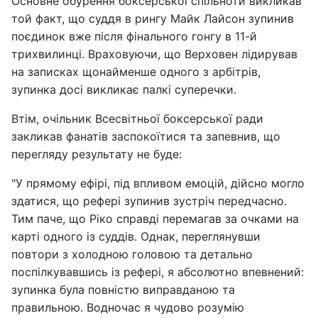
Основне обурення боксерської спільноти викликав
той факт, що суддя в рингу Майк Лайсон зупинив
поєдинок вже після фінального гонгу в 11-й
трихвилинці. Враховуючи, що Верховен лідирував
на записках щонайменше одного з арбітрів,
зупинка досі викликає палкі суперечки.
Втім, очільник Всесвітньої боксерської ради
закликав фанатів заспокоїтися та запевнив, що
перегляду результату не буде:
"У прямому ефірі, під впливом емоцій, дійсно могло
здатися, що рефері зупинив зустріч передчасно.
Тим паче, що Ріко справді перемагав за очками на
карті одного із суддів. Однак, переглянувши
повтори з холодною головою та детально
поспілкувавшись із рефері, я абсолютно впевнений:
зупинка була повністю виправданою та
правильною. Водночас я чудово розумію