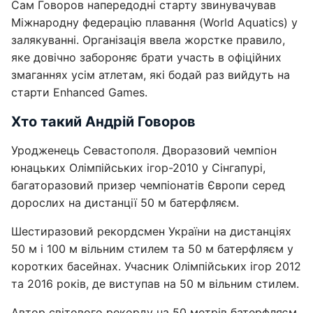
Сам Говоров напередодні старту звинувачував
Міжнародну федерацію плавання (World Aquatics) у
залякуванні. Організація ввела жорстке правило,
яке довічно забороняє брати участь в офіційних
змаганнях усім атлетам, які бодай раз вийдуть на
старти Enhanced Games.
Хто такий Андрій Говоров
Уродженець Севастополя. Дворазовий чемпіон
юнацьких Олімпійських ігор-2010 у Сінгапурі,
багаторазовий призер чемпіонатів Європи серед
дорослих на дистанції 50 м батерфляєм.
Шестиразовий рекордсмен України на дистанціях
50 м і 100 м вільним стилем та 50 м батерфляєм у
коротких басейнах. Учасник Олімпійських ігор 2012
та 2016 років, де виступав на 50 м вільним стилем.
Автор світового рекорду на 50 метрів батерфляєм