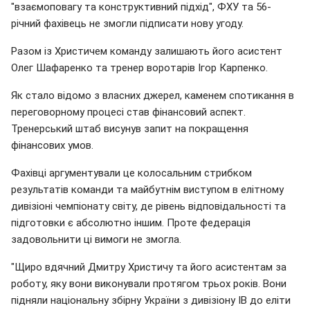
"взаємоповагу та конструктивний підхід", ФХУ та 56-
річний фахівець не змогли підписати нову угоду.
Разом із Христичем команду залишають його асистент
Олег Шафаренко та тренер воротарів Ігор Карпенко.
Як стало відомо з власних джерел, каменем спотикання в
переговорному процесі став фінансовий аспект.
Тренерський штаб висунув запит на покращення
фінансових умов.
Фахівці аргументували це колосальним стрибком
результатів команди та майбутнім виступом в елітному
дивізіоні чемпіонату світу, де рівень відповідальності та
підготовки є абсолютно іншим. Проте федерація
задовольнити ці вимоги не змогла.
"Щиро вдячний Дмитру Христичу та його асистентам за
роботу, яку вони виконували протягом трьох років. Вони
підняли національну збірну України з дивізіону IB до еліти