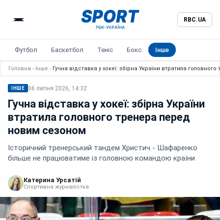
RBC.UA
Футбол
Баскетбол
Теніс
Бокс
Інше
Головна
›
Інше
›
Гучна відставка у хокеї: збірна України втратила головног
06 липня 2026, 14:32
ІНШЕ
Гучна відставка у хокеї: збірна України
втратила головного тренера перед
новим сезоном
Історичний тренерський тандем Христич - Шафаренко
більше не працюватиме із головною командою країни
Катерина Урсатій
Спортивна журналістка