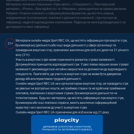
Матеріали, позначені плашками «Прес-реліз», «Спецпроєкт», «Партнерський
матеріал», «Promo», «Благодійність» та «Резонанс», розміщуються на правах реклами.
Рубрика «Новини компанії» є інформаційним форматом, що містить новини,
повідомлення та оголошення, пов'язані з діяльністю компаній, і ґрунтується на
інформації, наданій відповідними компаніями. Редакція не несе відповідальності за
достовірність такої інформації.
Матеріали онлайн-медіа Sport RBC.UA, що містять інформацію про азартні ігри,
21+
букмекерську діяльність або інші види діяльності у сфері організації та
проведення азартних ігор, призначені виключно для осіб, які досягли 21-річного
віку (21+).
Участь в азартних іграх може спричинити розвиток ігрової залежності.
Дотримуйтеся принципів відповідальної гри. У разі появи перших ознак ігрової
залежності рекомендується негайно звернутися за допомогою до відповідного
спеціаліста. Пам'ятайте, що участь в азартних іграх не може бути джерелом
доходу або альтернативою трудовій діяльності.
Онлайн-медіа Sport RBC.UA не є організатором азартних ігор, не проводить ігри
на реальні чи віртуальні кошти, не приймає ставки та не здійснює приймання
платежів, пов'язаних з азартними іграми, букмекерською діяльністю чи
тоталізаторами. Будь-які матеріали, що містять інформацію про азартні ігри,
букмекерів або інші пов'язані сервіси, мають виключно інформаційний
характер і не є закликом до участі в азартних іграх.
Онлайн-медіа Sport RBC.UA призначене для осіб віком від 21 року.