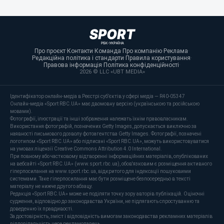
Про проєкт
·
Контакти
·
Команда
·
Про компанію
·
Реклама
·
Редакційна політика і стандарти
·
Правила користування
·
Правова інформація
·
Політика конфіденційності
·
2026 © LLC «UBT MEDIA»
Ідентифікатор онлайн-медіа в Реєстрі суб’єктів у сфері медіа — R40-05347
Онлайн-медіа «Sport RBC.UA» має двомовну версію (українською та російською
мовами).
Фотографії, ілюстрації та інші зображення належать їхнім правовласникам.
Використання фотографій, позначених Getty Images, допускається виключно за
наявності письмового дозволу фотоагентства Getty Images. Фотографії, позначені
логотипом «Sport RBC.UA» або підписані «Sport RBC.UA», можуть використовуватися
на умовах ліцензії Creative Commons Attribution 4.0 International.
При повному або частковому відтворенні інформаційних матеріалів, опублікованих
на вебсайті «Sport RBC.UA» (www.sport.rbc.ua), обов'язковим є розміщення активного
гіперпосилання на www.sport.rbc.ua, відкритого для індексації пошуковими
системами. Таке гіперпосилання має бути розміщене безпосередньо в тексті
матеріалу не нижче другого абзацу.
Редакція «Sport RBC.UA» може не поділяти точку зору авторів публікацій. Оціночні
судження, відповідно до законодавства України, не підлягають спростуванню та
доведенню їх правдивості.
За достовірність, зміст і відповідність вимогам законодавства рекламних матеріалів
відповідальність несе рекламодавець.