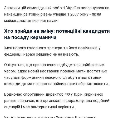
Завдяки цій самовідданій роботі Україна повернулася на
найвищий світовий рівень уперше з 2007 року - після
майже двадцятирічної паузи.
Хто прийде на зміну: потенційні кандидати
на посаду керманича
Імен нового головного тренера та його помічників у
федерації наразі офіційно не називають.
Очікується, що призначення відбудеться найближчим
часом, адже новий наставник повинен мати достатньо
часу для формування власного штабу та підготовки
команди до матчів проти найсильніших збірних планети.
Водночас спортивний директор ФХУ Юрій Кириченко
раніше зазначав, що організація прораховувала подібний
сценарій і має альтернативні варіанти.
Якщо переговори з дуетом Христич - Шафаренко