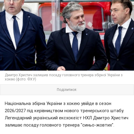
Дмитро Христич залишив посаду головного тренера збірної України з
хокею (фото: ФХУ)
Поділитися:
Національна збірна України з хокею увійде в сезон
2026/2027 під керівництвом нового тренерського штабу.
Легендарний український ексхокеїст НХЛ Дмитро Христич
залишає посаду головного тренера "синьо-жовтих".