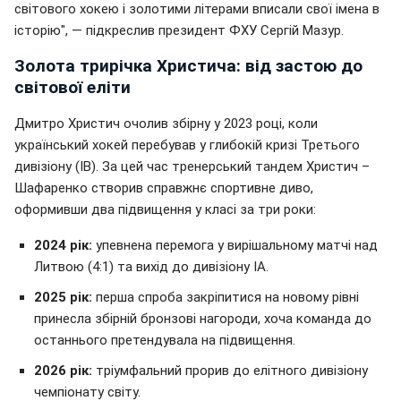
світового хокею і золотими літерами вписали свої імена в
історію", — підкреслив президент ФХУ Сергій Мазур.
Золота трирічка Христича: від застою до
світової еліти
Дмитро Христич очолив збірну у 2023 році, коли
український хокей перебував у глибокій кризі Третього
дивізіону (IB). За цей час тренерський тандем Христич –
Шафаренко створив справжнє спортивне диво,
оформивши два підвищення у класі за три роки:
2024 рік:
упевнена перемога у вирішальному матчі над
Литвою (4:1) та вихід до дивізіону IA.
2025 рік:
перша спроба закріпитися на новому рівні
принесла збірній бронзові нагороди, хоча команда до
останнього претендувала на підвищення.
2026 рік:
тріумфальний прорив до елітного дивізіону
чемпіонату світу.