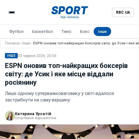
RBC.UA
Футбол
Баскетбол
Теніс
Бокс
Інше
Головна
›
Інше
›
ESPN оновив топ-найкращих боксерів світу: де Усик і яке м
03 червня 2026, 20:56
ІНШЕ
ESPN оновив топ-найкращих боксерів
світу: де Усик і яке місце віддали
росіянину
Лише одному суперважковаговику у світі вдалося
застрибнути на саму вершину
Катерина Урсатій
Спортивна журналістка