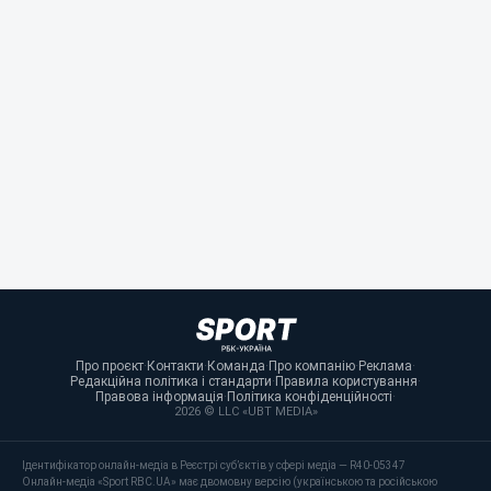
Про проєкт
·
Контакти
·
Команда
·
Про компанію
·
Реклама
·
Редакційна політика і стандарти
·
Правила користування
·
Правова інформація
·
Політика конфіденційності
·
2026 © LLC «UBT MEDIA»
Ідентифікатор онлайн-медіа в Реєстрі суб’єктів у сфері медіа — R40-05347
Онлайн-медіа «Sport RBC.UA» має двомовну версію (українською та російською