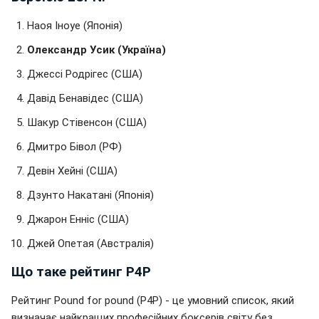
Наоя Іноуе (Японія)
Олександр Усик (Україна)
Джессі Родрігес (США)
Давід Бенавідес (США)
Шакур Стівенсон (США)
Дмитро Бівол (РФ)
Девін Хейні (США)
Дзунто Накатані (Японія)
Джарон Енніс (США)
Джей Опетая (Австралія)
Що таке рейтинг P4P
Рейтинг Pound for pound (P4P) - це умовний список, який
визначає найкращих професійних боксерів світу без