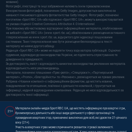
мовами).
Фотографії, ілюстрації та інші зображення належать їхнім правовласникам.
Використання фотографій, позначених Getty Images, допускається виключно за
наявності письмового дозволу фотоагентства Getty Images. Фотографії, позначені
логотипом «Sport RBC.UA» або підписані «Sport RBC.UA», можуть використовуватися
на умовах ліцензії Creative Commons Attribution 4.0 International.
При повному або частковому відтворенні інформаційних матеріалів, опублікованих
на вебсайті «Sport RBC.UA» (www.sport.rbc.ua), обов'язковим є розміщення активного
гіперпосилання на www.sport.rbc.ua, відкритого для індексації пошуковими
системами. Таке гіперпосилання має бути розміщене безпосередньо в тексті
матеріалу не нижче другого абзацу.
Редакція «Sport RBC.UA» може не поділяти точку зору авторів публікацій. Оціночні
судження, відповідно до законодавства України, не підлягають спростуванню та
доведенню їх правдивості.
За достовірність, зміст і відповідність вимогам законодавства рекламних матеріалів
відповідальність несе рекламодавець.
Матеріали, позначені плашками «Прес-реліз», «Спецпроєкт», «Партнерський
матеріал», «Promo», «Благодійність» та «Резонанс», розміщуються на правах реклами.
Рубрика «Новини компанії» є інформаційним форматом, що містить новини,
повідомлення та оголошення, пов'язані з діяльністю компаній, і ґрунтується на
інформації, наданій відповідними компаніями. Редакція не несе відповідальності за
достовірність такої інформації.
Матеріали онлайн-медіа Sport RBC.UA, що містять інформацію про азартні ігри,
21+
букмекерську діяльність або інші види діяльності у сфері організації та
проведення азартних ігор, призначені виключно для осіб, які досягли 21-річного
віку (21+).
Участь в азартних іграх може спричинити розвиток ігрової залежності.
Дотримуйтеся принципів відповідальної гри. У разі появи перших ознак ігрової