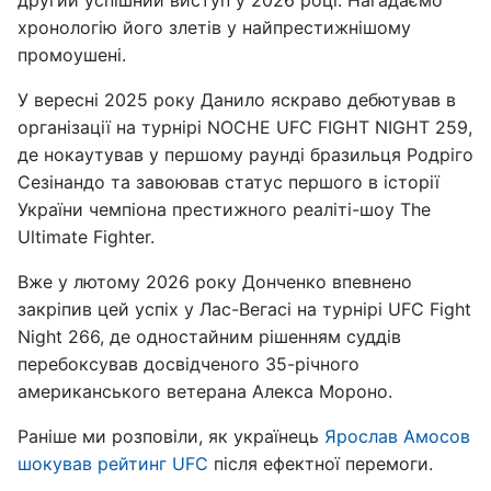
другий успішний виступ у 2026 році. Нагадаємо
хронологію його злетів у найпрестижнішому
промоушені.
У вересні 2025 року Данило яскраво дебютував в
організації на турнірі NOCHE UFC FIGHT NIGHT 259,
де нокаутував у першому раунді бразильця Родріго
Сезінандо та завоював статус першого в історії
України чемпіона престижного реаліті-шоу The
Ultimate Fighter.
Вже у лютому 2026 року Донченко впевнено
закріпив цей успіх у Лас-Вегасі на турнірі UFC Fight
Night 266, де одностайним рішенням суддів
перебоксував досвідченого 35-річного
американського ветерана Алекса Мороно.
Раніше ми розповіли, як українець
Ярослав Амосов
шокував рейтинг UFC
після ефектної перемоги.