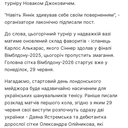
турніру Новаком Джоковичем.
"Навіть Яннік здивував себе своїм поверненням", -
організатори лаконічно підписали пост.
До слова, цьогорічний турнір у надважкій вазі
матиме оновлений склад фаворитів - іспанець
Карлос Алькарас, якого Сіннер здолав у фіналі
Вімблдону-2025, цьогоріч пропустить змагання.
Головна сітка Вімблдону-2026 стартує вже у
понеділок, 29 червня.
Нагадаємо, стартовий день лондонського
мейджора буде надзвичайно насиченим для
українських шанувальників тенісу. Раніше писали
розклад матчів першого кола, згідно з яким 29
червня свої виступи розпочнуть одразу дві
українки - Даяна Ястремська та дебютантка
дорослої сітки Олександра Олійникова, які