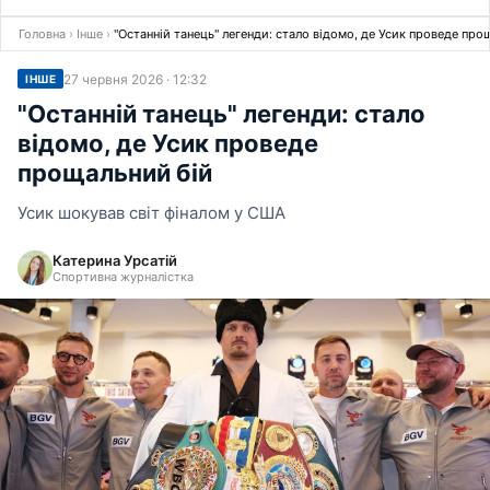
Головна
›
Інше
›
"Останній танець" легенди: стало відомо, де Усик проведе про
27 червня 2026 · 12:32
ІНШЕ
"Останній танець" легенди: стало
відомо, де Усик проведе
прощальний бій
Усик шокував світ фіналом у США
Катерина Урсатій
Спортивна журналістка