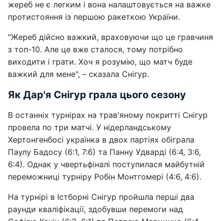
жереб не є легким і вона налаштовується на важке
протистояння із першою ракеткою України.
"Жереб дійсно важкий, враховуючи що це гравчиня
з топ-10. Але це вже сталося, тому потрібно
виходити і грати. Хоч я розумію, що матч буде
важкий для мене", – сказала Снігур.
Як Дар'я Снігур грала цього сезону
В останніх турнірах на трав'яному покритті Снігур
провела по три матчі. У нідерландському
Хертонгенбосі українка в двох партіях обіграла
Паулу Бадосу (6:1, 7:6) та Панну Удварді (6:4, 3:6,
6:4). Однак у чвертьфіналі поступилася майбутній
переможниці турніру Робін Монтгомері (4:6, 4:6).
На турнірі в Істборні Снігур пройшла перші два
раунди кваліфікації, здобувши перемоги над