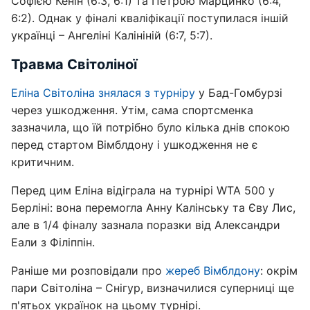
Софією Кенін (6:3, 6:1) та Петрою Марцинко (6:4,
6:2). Однак у фіналі кваліфікації поступилася іншій
українці – Ангеліні Калініній (6:7, 5:7).
Травма Світоліної
Еліна Світоліна знялася з турніру
у Бад-Гомбурзі
через ушкодження. Утім, сама спортсменка
зазначила, що їй потрібно було кілька днів спокою
перед стартом Вімблдону і ушкодження не є
критичним.
Перед цим Еліна відіграла на турнірі WTA 500 у
Берліні: вона перемогла Анну Калінську та Єву Лис,
але в 1/4 фіналу зазнала поразки від Александри
Еали з Філіппін.
Раніше ми розповідали про
жереб Вімблдону
: окрім
пари Світоліна – Снігур, визначилися суперниці ще
п'ятьох українок на цьому турнірі.