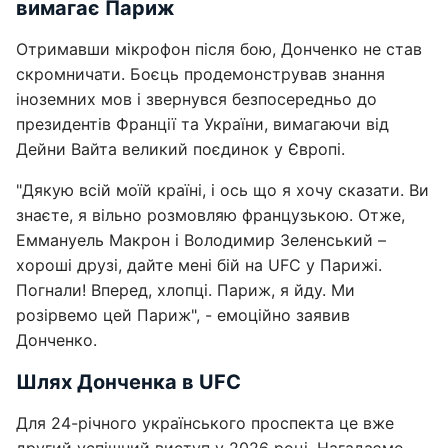
вимагає Париж
Отримавши мікрофон після бою, Донченко не став
скромничати. Боєць продемонстрував знання
іноземних мов і звернувся безпосередньо до
президентів Франції та України, вимагаючи від
Дейни Вайта великий поєдинок у Європі.
"Дякую всій моїй країні, і ось що я хочу сказати. Ви
знаєте, я вільно розмовляю французькою. Отже,
Еммануель Макрон і Володимир Зеленський –
хороші друзі, дайте мені бій на UFC у Парижі.
Погнали! Вперед, хлопці. Париж, я йду. Ми
розірвемо цей Париж", - емоційно заявив
Донченко.
Шлях Донченка в UFC
Для 24-річного українського проспекта це вже