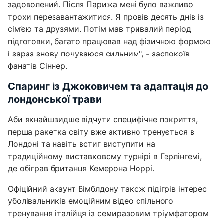
задоволений. Після Парижа мені було важливо
трохи перезавантажитися. Я провів десять днів із
сім’єю та друзями. Потім мав тривалий період
підготовки, багато працював над фізичною формою
і зараз знову почуваюся сильним", - заспокоїв
фанатів Сіннер.
Спаринг із Джоковичем та адаптація до
лондонської трави
Аби якнайшвидше відчути специфічне покриття,
перша ракетка світу вже активно тренується в
Лондоні та навіть встиг виступити на
традиційному виставковому турнірі в Герлінгемі,
де обіграв британця Кемерона Норрі.
Офіційний акаунт Вімблдону також підігрів інтерес
уболівальників емоційним відео спільного
тренування італійця із семиразовим тріумфатором