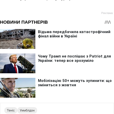
Теніс
Уимблдон