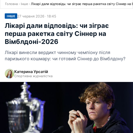
Головна
›
Інше
›
Лікарі дали відповідь: чи зіграє перша ракетка світу Сіннер на
27 червня 2026 · 18:45
ІНШЕ
Лікарі дали відповідь: чи зіграє
перша ракетка світу Сіннер на
Вімблдоні-2026
Лікарі винесли вердикт чинному чемпіону після
паризького кошмару: чи готовий Сіннер до Вімблдону?
Катерина Урсатій
Спортивна журналістка