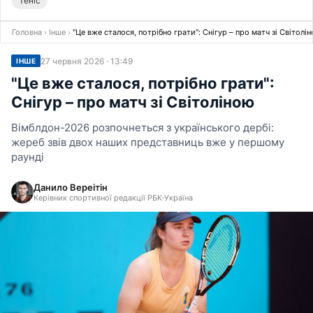
Теніс
Головна
›
Інше
›
"Це вже сталося, потрібно грати": Снігур – про матч зі Світолі
27 червня 2026 · 13:49
ІНШЕ
"Це вже сталося, потрібно грати":
Снігур – про матч зі Світоліною
Вімблдон-2026 розпочнеться з українського дербі:
жереб звів двох наших представниць вже у першому
раунді
Данило Вереітін
Керівник спортивної редакції РБК-Україна