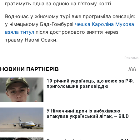
гратимуть одна за одною на п'ятому корті.
Водночас у жіночому турі вже прогриміла сенсація:
у німецькому Бад-Гомбурзі
чешка Кароліна Мухова
взяла титул
після дострокового зняття через
травму Наомі Осаки.