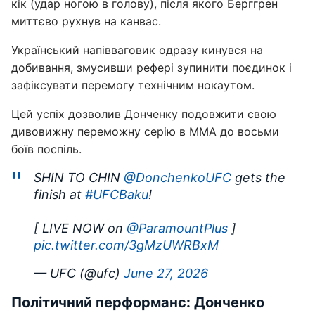
кік (удар ногою в голову), після якого Берггрен
миттєво рухнув на канвас.
Український напівваговик одразу кинувся на
добивання, змусивши рефері зупинити поєдинок і
зафіксувати перемогу технічним нокаутом.
Цей успіх дозволив Донченку подовжити свою
дивовижну переможну серію в ММА до восьми
боїв поспіль.
SHIN TO CHIN
@DonchenkoUFC
gets the
finish at
#UFCBaku
!
[ LIVE NOW on
@ParamountPlus
]
pic.twitter.com/3gMzUWRBxM
— UFC (@ufc)
June 27, 2026
Політичний перформанс: Донченко