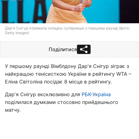
Дар'я Снігур отримала складну суперницю у першому раунді (фото:
Getty Images)
Поділитися
У першому раунді Вімблдону Дар'я Снігур зіграє з
найкращою тенісисткою України в рейтингу WTA –
Еліна Світоліна посідає 8 місце в рейтингу.
Дар'я Снігур ексклюзивно для
РБК-Україна
поділилася думками стосовно прийдешнього
матчу.