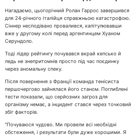
Нагадаємо, цьогорічний Ролан Гаррос завершився
для 24-річного італійця справжньою катастрофою.
Сіннер несподівано провалився, капітулювавши
вже у другому колі перед аргентинцем Хуаном
Серундоло.
Тоді лідер рейтингу почувався вкрай кепсько й
ледь не знепритомнів просто під час поєдинку
через аномальну спеку.
Після повернення з Франції команда тенісиста
першочергово зайнялася його станом. Поглиблені
тести показали, що серйозних загроз для
організму немає, а інцидент стався через точковий
збіг факторів.
"Почуваюся чудово. Ми провели всі необхідні
обстеження, і результати були дуже хорошими. Я