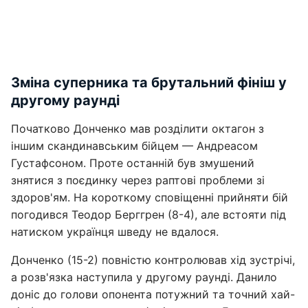
Зміна суперника та брутальний фініш у
другому раунді
Початково Донченко мав розділити октагон з
іншим скандинавським бійцем — Андреасом
Густафсоном. Проте останній був змушений
знятися з поєдинку через раптові проблеми зі
здоров'ям. На короткому сповіщенні прийняти бій
погодився Теодор Берггрен (8-4), але встояти під
натиском українця шведу не вдалося.
Донченко (15-2) повністю контролював хід зустрічі,
а розв'язка наступила у другому раунді. Данило
доніс до голови опонента потужний та точний хай-