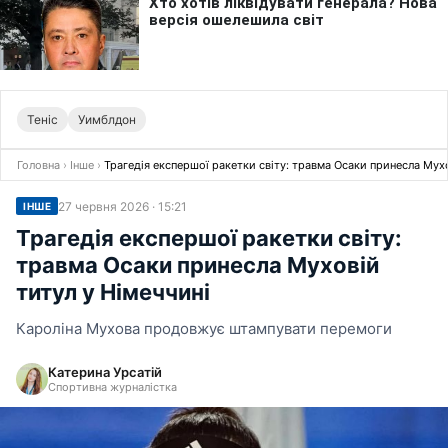
Теніс
Уимблдон
Головна
›
Інше
›
Трагедія експершої ракетки світу: травма Осаки принесла Мухо
27 червня 2026 · 15:21
ІНШЕ
Трагедія експершої ракетки світу:
травма Осаки принесла Муховій
титул у Німеччині
Кароліна Мухова продовжує штампувати перемоги
Катерина Урсатій
Спортивна журналістка