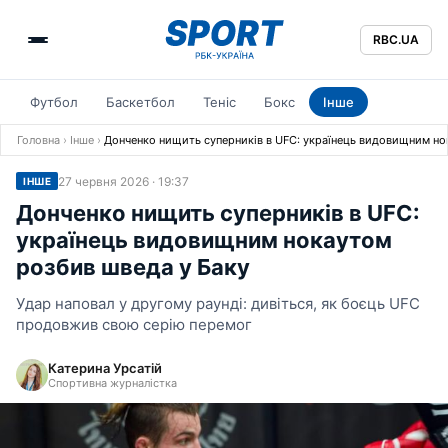
RBC.UA
Футбол
Баскетбол
Теніс
Бокс
Інше
Головна
›
Інше
›
Донченко нищить суперників в UFC: українець видовищним но
27 червня 2026 · 19:37
ІНШЕ
Донченко нищить суперників в UFC:
українець видовищним нокаутом
розбив шведа у Баку
Удар наповал у другому раунді: дивіться, як боєць UFC
продовжив свою серію перемог
Катерина Урсатій
Спортивна журналістка