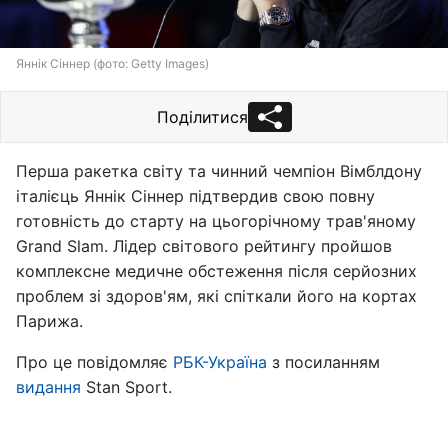
Яннік Сіннер (фото: Getty Images)
Поділитися
Перша ракетка світу та чинний чемпіон Вімблдону
італієць Яннік Сіннер підтвердив свою повну
готовність до старту на цьогорічному трав'яному
Grand Slam. Лідер світового рейтингу пройшов
комплексне медичне обстеження після серйозних
проблем зі здоров'ям, які спіткали його на кортах
Парижа.
Про це повідомляє
РБК-Україна
з посиланням
видання
Stan Sport.