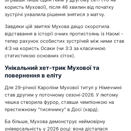
користь Мухової), після 46 хвилин від початку
зустрічі ухвалила рішення знятися з матчу.
Завдяки цій звитязі Мухова дещо скоротила
відставання в історії очних протистоянь із Наомі -
тепер рахунок особистих зустрічей між ними став
4:3 на користь Осаки (чи 3:3 за класичною
статистикою основних сіток).
Унікальний хет-трик Мухової та
повернення в еліту
Для 29-річної Кароліни Мухової титул у Німеччині
став другим у поточному сезоні-2026. У лютому
чешка створила фурор, ставши чемпіонкою на
престижному "тисячнику" в Досі (хард).
Ба більше, Мухова демонструє неймовірну
універсальність у 2026 році: вона дісталася