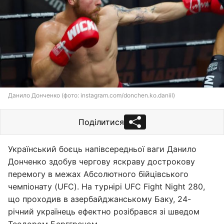
Данило Донченко (фото: instagram.com/donchen.ko.daniil)
Поділитися
Український боєць напівсередньої ваги Данило
Донченко здобув чергову яскраву дострокову
перемогу в межах Абсолютного бійцівського
чемпіонату (UFC). На турнірі UFC Fight Night 280,
що проходив в азербайджанському Баку, 24-
річний українець ефектно розібрався зі шведом