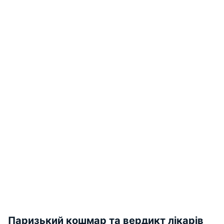
Паризький кошмар та вердикт лікарів