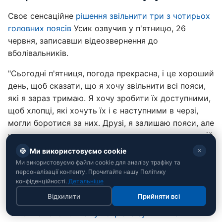
Своє сенсаційне
рішення звільнити три з чотирьох
головних поясів
Усик озвучив у п'ятницю, 26
червня, записавши відеозвернення до
вболівальників.
"Сьогодні п'ятниця, погода прекрасна, і це хороший
день, щоб сказати, що я хочу звільнити всі пояси,
які я зараз тримаю. Я хочу зробити їх доступними,
щоб хлопці, які хочуть їх і є наступними в черзі,
могли боротися за них. Друзі, я залишаю пояси, але
не залишаю спорт, тому що у мене все ще останній
танець", - заявив Олександр.
🍪
Ми використовуємо cookie
✕
Ми використовуємо файли cookie для аналізу трафіку та
Як пояснив спортивний директор українця Сергій
персоналізації контенту. Прочитайте нашу Політику
Лапін, цей крок був ретельно зважений і зроблений
конфіденційності.
Детальніше
задля порятунку дивізіону від застою.
Відхилити
Прийняти всі
Читайте також:
"Йому потрібно зупинитися":