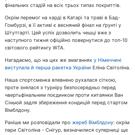
фінальних стадій на всіх трьох типах покриттів.
Окрім перемог на харді в Катарі та траві в Бад-
Гомбурзі, в її активі є весняний фінал на ґрунті у
Штутгарті. Цей успіх дозволить чешці вже з
наступного тижня офіційно повернутися до топ-10
світового рейтингу WTA.
Нагадаємо, що на цих же змаганнях
у Німеччині
виступала й перша ракетка України
Еліна Світоліна.
Наша спортсменка впевнено рухалася сіткою,
проте знялася з турніру безпосередньо перед
чвертьфінальним поєдинком проти китаянки Ван
Сіньюй задля збереження кондицій перед стартом
Вімблдону.
Раніше ми розповідали про
жереб Вімблдону
: окрім
пари Світоліна - Снігур, визначилися суперниці ще