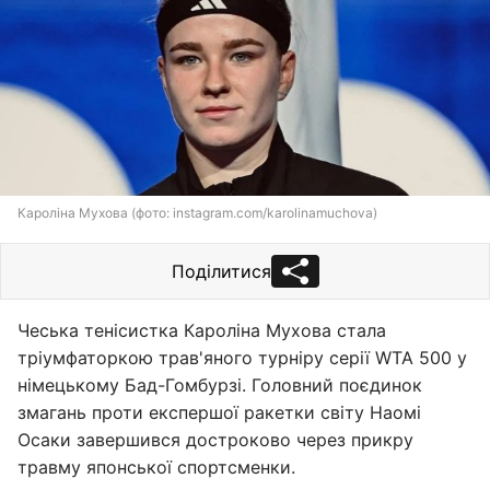
Кароліна Мухова (фото: instagram.com/karolinamuchova)
Поділитися
Чеська тенісистка Кароліна Мухова стала
тріумфаторкою трав'яного турніру серії WTA 500 у
німецькому Бад-Гомбурзі. Головний поєдинок
змагань проти експершої ракетки світу Наомі
Осаки завершився достроково через прикру
травму японської спортсменки.