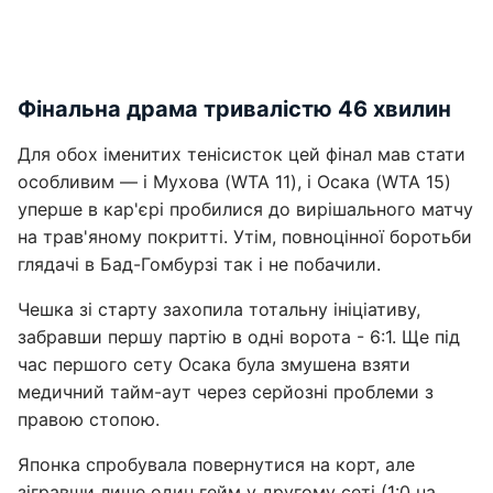
Фінальна драма тривалістю 46 хвилин
Для обох іменитих тенісисток цей фінал мав стати
особливим — і Мухова (WTA 11), і Осака (WTA 15)
уперше в кар'єрі пробилися до вирішального матчу
на трав'яному покритті. Утім, повноцінної боротьби
глядачі в Бад-Гомбурзі так і не побачили.
Чешка зі старту захопила тотальну ініціативу,
забравши першу партію в одні ворота - 6:1. Ще під
час першого сету Осака була змушена взяти
медичний тайм-аут через серйозні проблеми з
правою стопою.
Японка спробувала повернутися на корт, але
зігравши лише один гейм у другому сеті (1:0 на