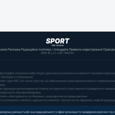
панію
·
Реклама
·
Редакційна політика і стандарти
·
Правила користування
·
Правова
2026 © LLC «UBT MEDIA»
фотографій, позначених Getty Images, допускається виключно за наявності письмового дозволу 
tribution 4.0 International.
сайті «Sport RBC.UA» (www.sport.rbc.ua), обов'язковим є розміщення активного гіперпосиланн
зацу.
ня, відповідно до законодавства України, не підлягають спростуванню та доведенню їх правдив
повідальність несе рекламодавець.
romo», «Благодійність» та «Резонанс», розміщуються на правах реклами.
оголошення, пов'язані з діяльністю компаній, і ґрунтується на інформації, наданій відповідн
керську діяльність або інші види діяльності у сфері організації та проведення азартних ігор, п