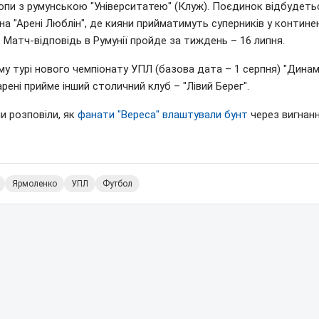
опи з румунською "Університатею" (Клуж). Поєдинок відбудеть
на "Арені Люблін", де кияни прийматимуть суперників у контин
. Матч-відповідь в Румунії пройде за тиждень – 16 липня.
у турі нового чемпіонату УПЛ (базова дата – 1 серпня) "Динам
арені прийме інший столичний клуб – "Лівий Берег".
и розповіли, як
фанати "Вереса" влаштували бунт
через вигнан
Ярмоленко
УПЛ
Футбол