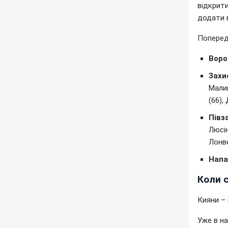
відкрит
додати 
Поперед
Воро
Захи
Малиш
(66),
Півз
Люсін
Лонве
Напа
Коли 
Кияни – 
Уже в на