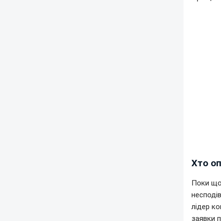
Хто о
Поки що 
несподі
лідер ко
заявки 