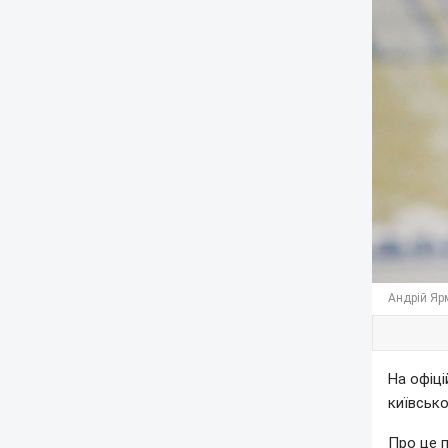
Андрій Яр
На офіці
київсько
Про це 