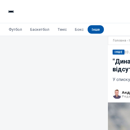
Футбол
Баскетбол
Теніс
Бокс
Інше
Головна
›
03 
ІНШЕ
"Дина
відсу
У списку
Анд
Реда