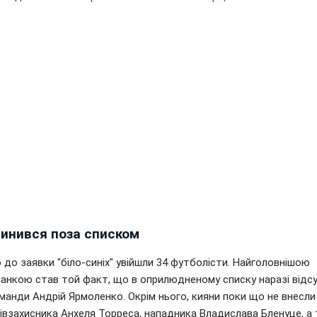
пинився поза списком
до заявки "біло-синіх" увійшли 34 футболісти. Найголовнішою
ванкою став той факт, що в оприлюдненому списку наразі відсу
манди Андрій Ярмоленко. Окрім нього, кияни поки що не внесли
півзахисника Анхеля Торреса, нападника Владислава Бленуце, а