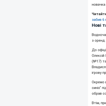
новачка 
Читайт
забив 6 
Нові т
Водночас
з оренд.
До офіці
Олексій 
(№17) т
Владисл
ігрову п
Окремо в
синіх" п
обрав со
Втім, пр