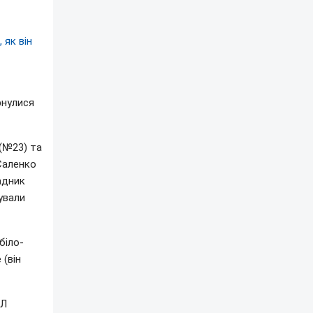
 як він
рнулися
 (№23) та
Саленко
адник
ували
біло-
 (він
ПЛ