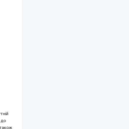
тній
 до
 також