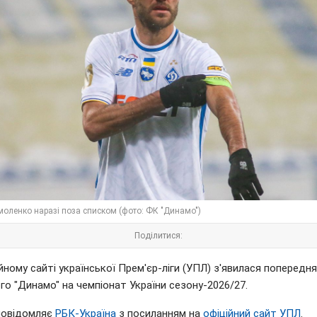
моленко наразі поза списком (фото: ФК "Динамо")
Поділитися:
йному сайті української Прем'єр-ліги (УПЛ) з'явилася попередн
го "Динамо" на чемпіонат України сезону-2026/27.
повідомляє
РБК-Україна
з посиланням на
офіційний сайт УПЛ
.