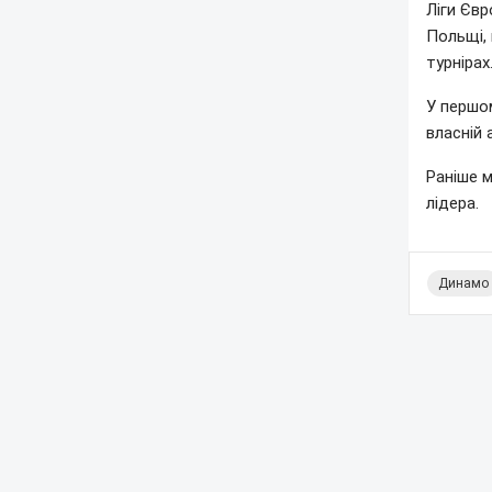
Ліги Євр
Польщі, 
турнірах
У першом
власній 
Раніше м
лідера.
Динамо