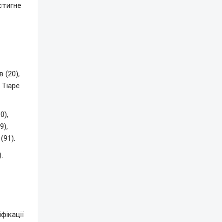
стигне
 (20),
 Тіаре
0),
9),
(91).
.
фікації