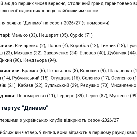
ий аж до перших чисел вересня, столичний гранд гарантовано в
всіх необхідних виконавців найближчим часом.
ня заявка "Динамо" на сезон-2026/27 (з номерами):
тарі:
Манько (33), Нещерет (35), Суркіс (71).
сники:
Вівчаренко (2), Попов (4), Коробов (13), Тимчик (18), Гусєв
 (23), Михавко (32), Захарченко (34), Біловар (40), Дубінчак (44),
 Дикий (90), Кендзьора (94).
ахисники:
Бражко (6), Піхальонок (8), Волошин (9), Шапаренко (1
 (14), Рубчинський (15), Огундана (16), Саленко (17), Осипенко (1
йк (21), Кабаєв (22), Буяльський (29), Редушко (70), Михайленко 
дники:
Пономаренко (11), Герреро (39), Герич (87), Мунгенге (99)
стартує "Динамо"
першими з українських клубів відкриють сезон-2026/27.
йближчий четвер, 9 липня, вони зіграють в першому раунді квалі