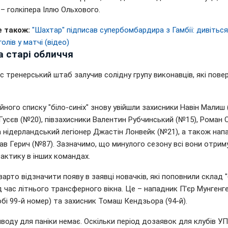
– голкіпера Іллю Ольхового.
е також:
"Шахтар" підписав супербомбардира з Гамбії: дивіться,
голів у матчі (відео)
а старі обличчя
 тренерський штаб залучив солідну групу виконавців, які пове
йного списку "біло-синіх" знову увійшли захисники Навін Малиш
Гусєв (№20), півзахисники Валентин Рубчинський (№15), Роман 
а нідерландський легіонер Джастін Лонвейк (№21), а також нап
ав Герич (№87). Зазначимо, що минулого сезону всі вони отрим
рактику в інших командах.
арто відзначити появу в заявці новачків, які поповнили склад "
ід час літнього трансферного вікна. Це – нападник П'єр Мунгенге
бі 99-й номер) та захисник Томаш Кендзьора (94-й).
иводу для паніки немає. Оскільки період дозаявок для клубів У