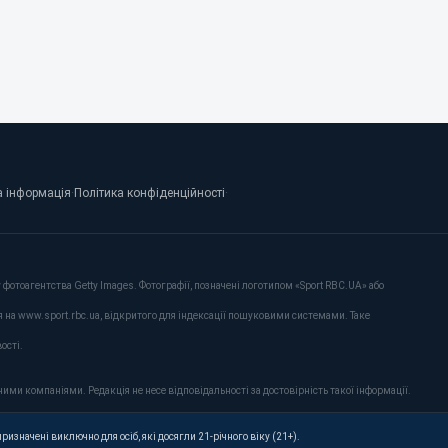
 інформація
·
Політика конфіденційності
·
фотоагентства Getty Images. Фотографії, позначені логотипом «Sport RBC.UA» або
я на www.sport.rbc.ua, відкритого для індексації пошуковими системами. Таке
ості.
ими компаніями. Редакція не несе відповідальності за достовірність такої інформації.
ризначені виключно для осіб, які досягли 21-річного віку (21+).