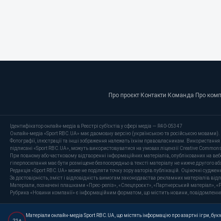
Про проєкт
·
Контакти
·
Команда
·
Про ком
Ідентифікатор онлайн-медіа в Реєстрі суб’єктів у сфері медіа — R40-05347
Онлайн-медіа «Sport RBC.UA» має двомовну версію (українською та російською мовами).
Фотографії, ілюстрації та інші зображення належать їхнім правовласникам. Використання 
підписані «Sport RBC.UA», можуть використовуватися на умовах ліцензії Creative Commons At
При повному або частковому відтворенні інформаційних матеріалів, опублікованих на веб
гіперпосилання має бути розміщене безпосередньо в тексті матеріалу не нижче другого аб
Редакція «Sport RBC.UA» може не поділяти точку зору авторів публікацій. Оціночні суджен
За достовірність, зміст і відповідність вимогам законодавства рекламних матеріалів від
Матеріали, позначені плашками «Прес-реліз», «Спецпроєкт», «Партнерський матеріал», «P
Рубрика «Новини компанії» є інформаційним форматом, що містить новини, повідомлення та 
Матеріали онлайн-медіа Sport RBC.UA, що містять інформацію про азартні ігри, букме
21+