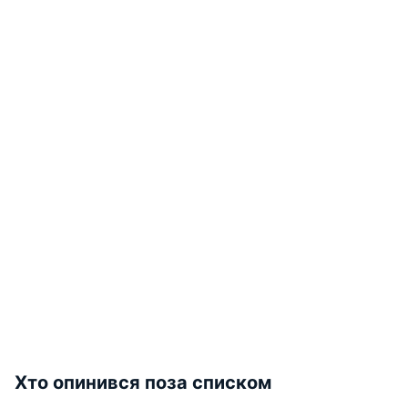
Хто опинився поза списком