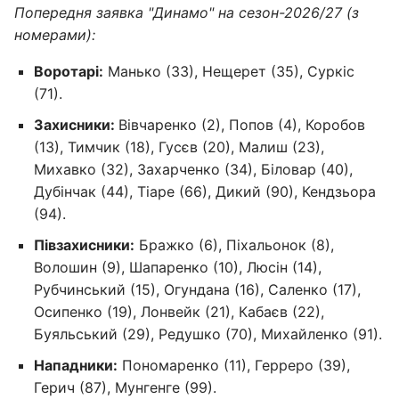
Попередня заявка "Динамо" на сезон-2026/27 (з
номерами):
Воротарі:
Манько (33), Нещерет (35), Суркіс
(71).
Захисники:
Вівчаренко (2), Попов (4), Коробов
(13), Тимчик (18), Гусєв (20), Малиш (23),
Михавко (32), Захарченко (34), Біловар (40),
Дубінчак (44), Тіаре (66), Дикий (90), Кендзьора
(94).
Півзахисники:
Бражко (6), Піхальонок (8),
Волошин (9), Шапаренко (10), Люсін (14),
Рубчинський (15), Огундана (16), Саленко (17),
Осипенко (19), Лонвейк (21), Кабаєв (22),
Буяльський (29), Редушко (70), Михайленко (91).
Нападники:
Пономаренко (11), Герреро (39),
Герич (87), Мунгенге (99).