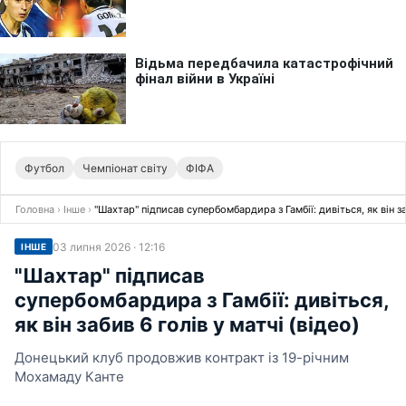
Футбол
Чемпіонат світу
ФІФА
Головна
›
Інше
›
"Шахтар" підписав супербомбардира з Гамбії: дивіться, як він за
03 липня 2026 · 12:16
ІНШЕ
"Шахтар" підписав
супербомбардира з Гамбії: дивіться,
як він забив 6 голів у матчі (відео)
Донецький клуб продовжив контракт із 19-річним
Мохамаду Канте