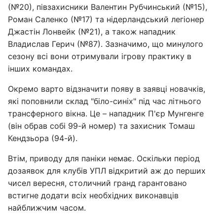
(№20), півзахисники Валентин Рубчинський (№15),
Роман Саленко (№17) та нідерландський легіонер
Джастін Лонвейк (№21), а також нападник
Владислав Герич (№87). Зазначимо, що минулого
сезону всі вони отримували ігрову практику в
інших командах.
Окремо варто відзначити появу в заявці новачків,
які поповнили склад "біло-синіх" під час літнього
трансферного вікна. Це – нападник П'єр Мунгенге
(він обрав собі 99-й номер) та захисник Томаш
Кендзьора (94-й).
Втім, приводу для паніки немає. Оскільки період
дозаявок для клубів УПЛ відкритий аж до перших
чисел вересня, столичний гранд гарантовано
встигне додати всіх необхідних виконавців
найближчим часом.