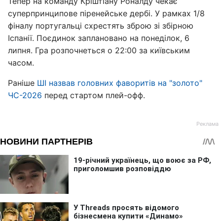
Тепер на команду Кріштіану Роналду чекає
суперпринципове піренейське дербі. У рамках 1/8
фіналу португальці схрестять зброю зі збірною
Іспанії. Поєдинок заплановано на понеділок, 6
липня. Гра розпочнеться о 22:00 за київським
часом.
Раніше
ШІ назвав головних фаворитів на "золото"
ЧС-2026
перед стартом плей-офф.