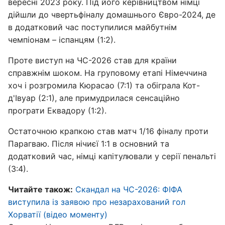
вересні 2023 року. Під його керівництвом німці
дійшли до чвертьфіналу домашнього Євро-2024, де
в додатковий час поступилися майбутнім
чемпіонам – іспанцям (1:2).
Проте виступ на ЧС-2026 став для країни
справжнім шоком. На груповому етапі Німеччина
хоч і розгромила Кюрасао (7:1) та обіграла Кот-
д'Івуар (2:1), але примудрилася сенсаційно
програти Еквадору (1:2).
Остаточною крапкою став матч 1/16 фіналу проти
Парагваю. Після нічиєї 1:1 в основний та
додатковий час, німці капітулювали у серії пенальті
(3:4).
Читайте також:
Скандал на ЧС-2026: ФІФА
виступила із заявою про незарахований гол
Хорватії (відео моменту)