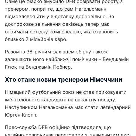
Саме це фіаско змусило DFB розірвати роботу з
тренером, попри те, що сам Нагельсманн
відмовлявся йти у відставку добровільно. За
дострокове звільнення фахівець тепер має
отримати солідну компенсацію, яка становить
близько 7 мільйонів євро.
Разом із 38-річним фахівцем збірну також
залишають його найближчі помічники – Бенджамін
Глюк та Бенджамін Гюбнер.
Хто стане новим тренером Німеччини
Німецький футбольний союз не став приховувати
ім'я головного кандидата на вакантну посаду.
Наступником Нагельсманна має стати легендарний
Юрген Клопп.
Прес-служба DFB офіційно підтвердила, що
негайно розпочинає переговори зі знаменитим екс-