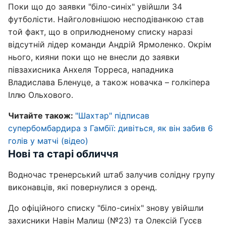
Поки що до заявки "біло-синіх" увійшли 34
футболісти. Найголовнішою несподіванкою став
той факт, що в оприлюдненому списку наразі
відсутній лідер команди Андрій Ярмоленко. Окрім
нього, кияни поки що не внесли до заявки
півзахисника Анхеля Торреса, нападника
Владислава Бленуце, а також новачка – голкіпера
Іллю Ольхового.
Читайте також:
"Шахтар" підписав
супербомбардира з Гамбії: дивіться, як він забив 6
голів у матчі (відео)
Нові та старі обличчя
Водночас тренерський штаб залучив солідну групу
виконавців, які повернулися з оренд.
До офіційного списку "біло-синіх" знову увійшли
захисники Навін Малиш (№23) та Олексій Гусєв