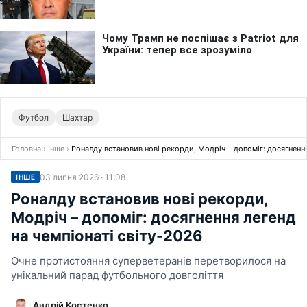
Футбол
Шахтар
Головна
›
Інше
›
Роналду встановив нові рекорди, Модріч – допоміг: досягнення
03 липня 2026 · 11:08
ІНШЕ
Роналду встановив нові рекорди,
Модріч – допоміг: досягнення легенд
на чемпіонаті світу-2026
Очне протистояння суперветеранів перетворилося на
унікальний парад футбольного довголіття
Андрій Костенко