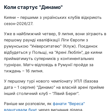
Коли стартує "Динамо"
Кияни – першими з українських клубів відкриють
сезон-2026/27.
Уже в найближчий четвер, 9 липня, вони зіграють в
першому раунді кваліфікації Ліги Європи з
румунською "Університатею" (Клуж). Поєдинок
відбудеться у Польщі, на "Арені Люблін", де кияни
прийматимуть суперників у континентальних
турнірах. Матч-відповідь в Румунії пройде за
тиждень – 16 липня.
У першому турі нового чемпіонату УПЛ (базова
дата – 1 серпня) "Динамо" на власній арені прийме
інший столичний клуб – "Лівий Берег".
Раніше ми розповіли, як
фанати "Вереса"
влаштували бунт
через вигнання лідера.