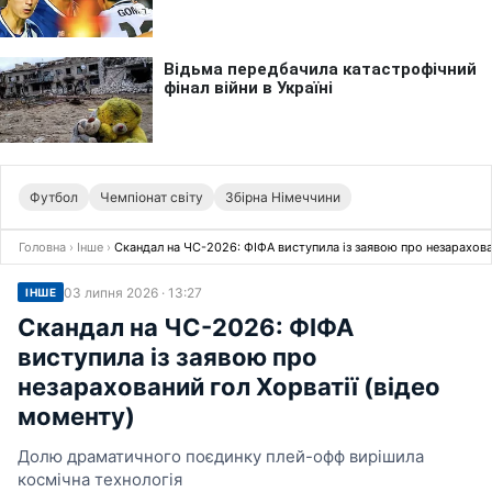
Футбол
Чемпіонат світу
Збірна Німеччини
Головна
›
Інше
›
Скандал на ЧС-2026: ФІФА виступила із заявою про незарахова
03 липня 2026 · 13:27
ІНШЕ
Скандал на ЧС-2026: ФІФА
виступила із заявою про
незарахований гол Хорватії (відео
моменту)
Долю драматичного поєдинку плей-офф вирішила
космічна технологія