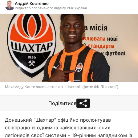
Андрій Костенко
Редактор спортивного відділу РБК-Україна
Мохамаду Канте залишається в "Шахтарі" (фото: ФК "Шахтар")
Поділитися
Донецький "Шахтар" офіційно пролонгував
співпрацю із одним із найяскравіших юних
легіонерів своєї системи – 19-річним нападником із