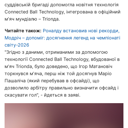
суддівській бригаді допомогла новітня технологія
Connected Ball Technology, інтегрована в офіційний
м'яч мундіалю – Trionда.
Читайте також:
Роналду встановив нові рекорди,
Модріч – допоміг: досягнення легенд на чемпіонаті
світу-2026
"Згідно з даними, отриманими за допомогою
технології Connected Ball Technology, вбудованої в
м'яч Trionda, було доведено, що Ігор Матановіч
торкнувся м'яча, перш ніж той досягнув Маріо
Пашаліча (який перебував в офсайді), що
дозволило арбітру правильно визначити офсайд і
скасувати гол", - йдеться в заяві.