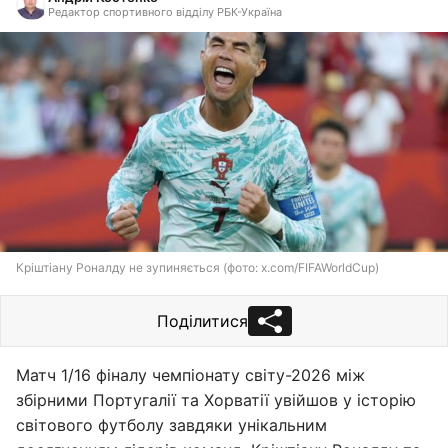
Редактор спортивного відділу РБК-Україна
Кріштіану Роналду не зупиняється (фото: x.com/FIFAWorldCup)
Поділитися
Матч 1/16 фіналу чемпіонату світу-2026 між
збірними Португалії та Хорватії увійшов у історію
світового футболу завдяки унікальним