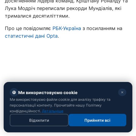
досягненням лідерів команд. Кріштіану Роналду та
Лука Модріч переписали рекорди Мундіалів, які
трималися десятиліттями.
Про це повідомляє
РБК-Україна
з посиланням на
статистичні дані Opta
.
🍪
Ми використовуємо cookie
✕
Ми використовуємо файли cookie для аналізу трафіку та
персоналізації контенту. Прочитайте нашу Політику
конфіденційності.
Детальніше
Відхилити
Прийняти всі