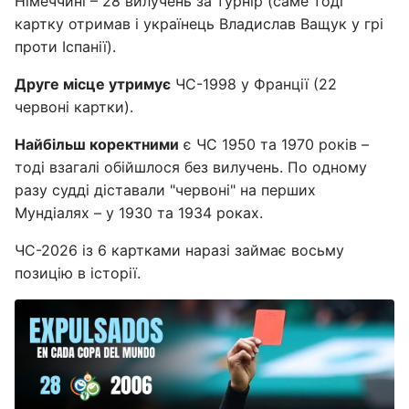
Німеччині – 28 вилучень за турнір (саме тоді
картку отримав і українець Владислав Ващук у грі
проти Іспанії).
Друге місце утримує
ЧС-1998 у Франції (22
червоні картки).
Найбільш коректними
є ЧС 1950 та 1970 років –
тоді взагалі обійшлося без вилучень. По одному
разу судді діставали "червоні" на перших
Мундіалях – у 1930 та 1934 роках.
ЧС-2026 із 6 картками наразі займає восьму
позицію в історії.