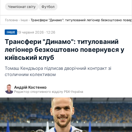
Чемпіонат світу
Футбол
Головна
›
Інше
›
Трансфери "Динамо": титулований легіонер безкоштовно повер
19 червня 2026 · 12:26
ІНШЕ
Трансфери "Динамо": титулований
легіонер безкоштовно повернувся у
київський клуб
Томаш Кендзьора підписав дворічний контракт зі
столичним колективом
Андрій Костенко
Редактор спортивного відділу РБК-Україна