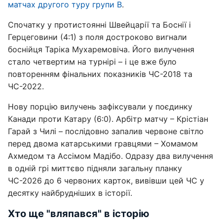
матчах другого туру групи B
.
Спочатку у протистоянні Швейцарії та Боснії і
Герцеговини (4:1) з поля достроково вигнали
боснійця Таріка Мухаремовіча. Його вилучення
стало четвертим на турнірі – і це вже було
повторенням фінальних показників ЧС-2018 та
ЧС-2022.
Нову порцію вилучень зафіксували у поєдинку
Канади проти Катару (6:0). Арбітр матчу – Крістіан
Гарай з Чилі – послідовно запалив червоне світло
перед двома катарськими гравцями – Хомамом
Ахмедом та Ассімом Мадібо. Одразу два вилучення
в одній грі миттєво підняли загальну планку
ЧС-2026 до 6 червоних карток, вивівши цей ЧС у
десятку найбрудніших в історії.
Хто ще "вляпався" в історію