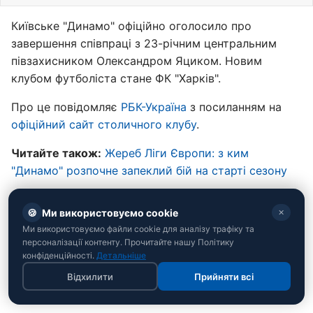
Київське "Динамо" офіційно оголосило про
завершення співпраці з 23-річним центральним
півзахисником Олександром Яциком. Новим
клубом футболіста стане ФК "Харків".
Про це повідомляє
РБК-Україна
з посиланням на
офіційний сайт столичного клубу
.
Читайте також:
Жереб Ліги Європи: з ким
"Динамо" розпочне запеклий бій на старті сезону
🍪
Ми використовуємо cookie
✕
Ми використовуємо файли cookie для аналізу трафіку та
персоналізації контенту. Прочитайте нашу Політику
конфіденційності.
Детальніше
Відхилити
Прийняти всі