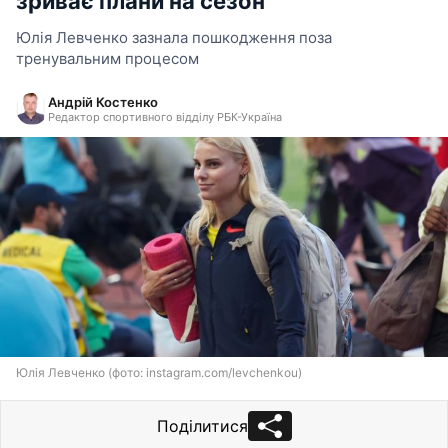
зриває плани на сезон
Юлія Левченко зазнала пошкодження поза
тренувальним процесом
Андрій Костенко
Редактор спортивного відділу РБК-Україна
Юлія Левченко (фото: instagram.com/levchenkou)
Поділитися