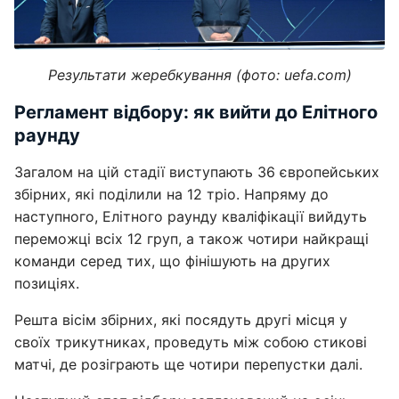
Результати жеребкування (фото: uefa.com)
Регламент відбору: як вийти до Елітного
раунду
Загалом на цій стадії виступають 36 європейських
збірних, які поділили на 12 тріо. Напряму до
наступного, Елітного раунду кваліфікації вийдуть
переможці всіх 12 груп, а також чотири найкращі
команди серед тих, що фінішують на других
позиціях.
Решта вісім збірних, які посядуть другі місця у
своїх трикутниках, проведуть між собою стикові
матчі, де розіграють ще чотири перепустки далі.