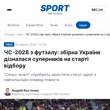
RBC.UA
Футбол
Баскетбол
Теніс
Бокс
Інше
Головна
›
Інше
›
ЧС-2028 з футзалу: збірна України дізналася суперників на стар
19 червня 2026 · 14:56
ІНШЕ
ЧС-2028 з футзалу: збірна України
дізналася суперників на старті
відбору
"Синьо-жовті" спробують захистити статус однієї з
найсильніших команд планети
Андрій Костенко
Редактор спортивного відділу РБК-Україна