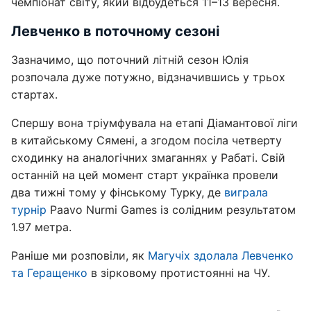
чемпіонат світу, який відбудеться 11–13 вересня.
Левченко в поточному сезоні
Зазначимо, що поточний літній сезон Юлія
розпочала дуже потужно, відзначившись у трьох
стартах.
Спершу вона тріумфувала на етапі Діамантової ліги
в китайському Сямені, а згодом посіла четверту
сходинку на аналогічних змаганнях у Рабаті. Свій
останній на цей момент старт українка провели
два тижні тому у фінському Турку, де
виграла
турнір
Paavo Nurmi Games із солідним результатом
1.97 метра.
Раніше ми розповіли, як
Магучіх здолала Левченко
та Геращенко
в зірковому протистоянні на ЧУ.