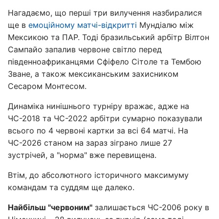
Нагадаємо, що перші три вилучення назбиралися
ще в
емоційному матчі-відкритті
Мундіалю між
Мексикою та ПАР. Тоді бразильський арбітр Вілтон
Сампайо запалив червоне світло перед
південноафриканцями Сфіфело Сітоле та Тембою
Зване, а також мексиканським захисником
Сесаром Монтесом.
Динаміка нинішнього турніру вражає, адже на
ЧС-2018 та ЧС-2022 арбітри сумарно показували
всього по 4 червоні картки за всі 64 матчі. На
ЧС-2026 станом на зараз зіграно лише 27
зустрічей, а "норма" вже перевищена.
Втім, до абсолютного історичного максимуму
командам та суддям ще далеко.
Найбільш "червоним"
залишається ЧС-2006 року в