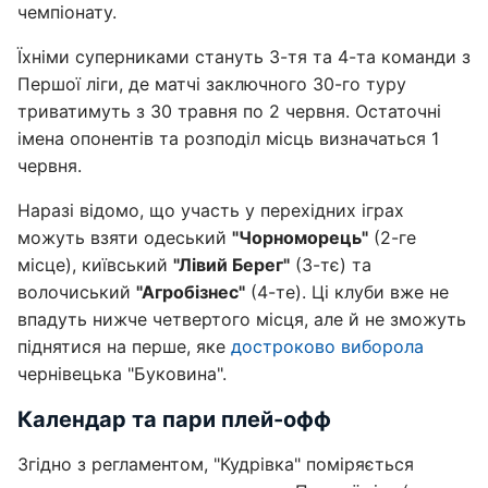
чемпіонату.
Їхніми суперниками стануть 3-тя та 4-та команди з
Першої ліги, де матчі заключного 30-го туру
триватимуть з 30 травня по 2 червня. Остаточні
імена опонентів та розподіл місць визначаться 1
червня.
Наразі відомо, що участь у перехідних іграх
можуть взяти одеський
"Чорноморець"
(2-ге
місце), київський
"Лівий Берег"
(3-тє) та
волочиський
"Агробізнес"
(4-те). Ці клуби вже не
впадуть нижче четвертого місця, але й не зможуть
піднятися на перше, яке
достроково виборола
чернівецька "Буковина".
Календар та пари плей-офф
Згідно з регламентом, "Кудрівка" поміряється