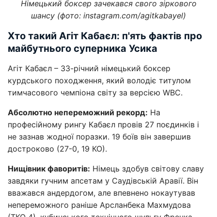
Німецький боксер зачекався свого зіркового
шансу (фото: instagram.com/agitkabayel)
Хто такий Агіт Кабаєл: п'ять фактів про
майбутнього суперника Усика
Агіт Кабаєл – 33-річний німецький боксер
курдського походження, який володіє титулом
тимчасового чемпіона світу за версією WBC.
Абсолютно непереможний рекорд:
На
професійному рингу Кабаєл провів 27 поєдинків і
не зазнав жодної поразки. 19 боїв він завершив
достроково (27-0, 19 КО).
Нищівник фаворитів:
Німець здобув світову славу
завдяки гучним апсетам у Саудівській Аравії. Він
вважався андердогом, але впевнено нокаутував
непереможного раніше Арсланбека Махмудова