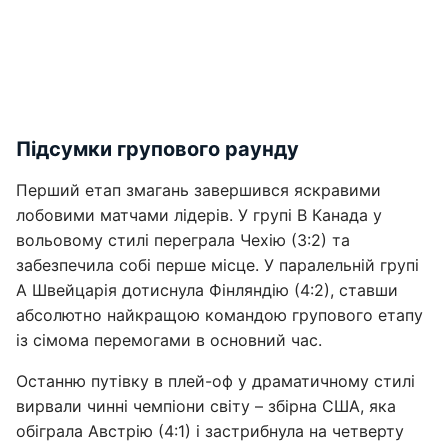
Підсумки групового раунду
Перший етап змагань завершився яскравими
лобовими матчами лідерів. У групі В Канада у
вольовому стилі переграла Чехію (3:2) та
забезпечила собі перше місце. У паралельній групі
А Швейцарія дотиснула Фінляндію (4:2), ставши
абсолютно найкращою командою групового етапу
із сімома перемогами в основний час.
Останню путівку в плей-оф у драматичному стилі
вирвали чинні чемпіони світу – збірна США, яка
обіграла Австрію (4:1) і застрибнула на четверту