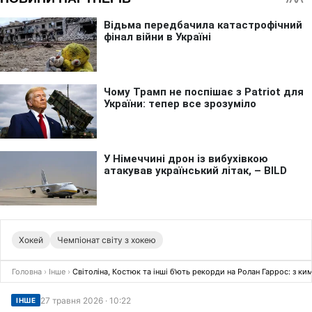
Хокей
Чемпіонат світу з хокею
Головна
›
Інше
›
Світоліна, Костюк та інші б'ють рекорди на Ролан Гаррос: з ки
27 травня 2026 · 10:22
ІНШЕ