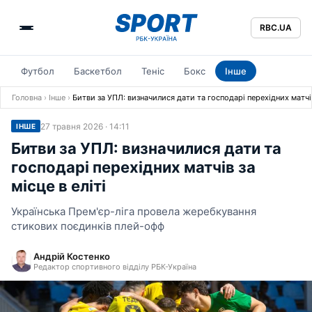
RBC.UA
Футбол
Баскетбол
Теніс
Бокс
Інше
Головна
›
Інше
›
Битви за УПЛ: визначилися дати та господарі перехідних матчів 
27 травня 2026 · 14:11
ІНШЕ
Битви за УПЛ: визначилися дати та
господарі перехідних матчів за
місце в еліті
Українська Прем'єр-ліга провела жеребкування
стикових поєдинків плей-офф
Андрій Костенко
Редактор спортивного відділу РБК-Україна