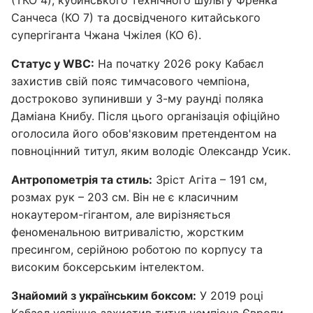
(ТКО 4), кубинського технічного шульгу Френка
Санчеса (КО 7) та досвідченого китайського
супергіганта Чжана Чжілея (КО 6).
Статус у WBC:
На початку 2026 року Кабаєл
захистив свій пояс тимчасового чемпіона,
достроково зупинивши у 3-му раунді поляка
Даміана Книбу. Після цього організація офіційно
оголосила його обов'язковим претендентом на
повноцінний титул, яким володіє Олександр Усик.
Антропометрія та стиль:
Зріст Агіта – 191 см,
розмах рук – 203 см. Він не є класичним
нокаутером-гігантом, але вирізняється
феноменальною витривалістю, жорстким
пресингом, серійною роботою по корпусу та
високим боксерським інтелектом.
Знайомий з українським боксом:
У 2019 році