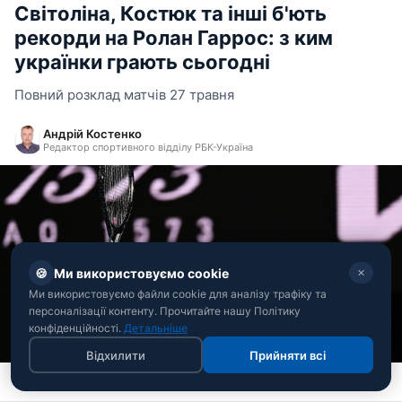
Світоліна, Костюк та інші б'ють
рекорди на Ролан Гаррос: з ким
українки грають сьогодні
Повний розклад матчів 27 травня
Андрій Костенко
Редактор спортивного відділу РБК-Україна
🍪
Ми використовуємо cookie
✕
Ми використовуємо файли cookie для аналізу трафіку та
персоналізації контенту. Прочитайте нашу Політику
конфіденційності.
Детальніше
Відхилити
Прийняти всі
Еліна Світоліна (фото: Getty Images)