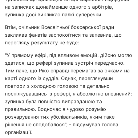
на записках щонайменше одного з арбітрів,
зупинка досі викликає палкі суперечки.
Втім, очільник Всесвітньої боксерської ради
закликав фанатів заспокоїтися та запевнив, що
перегляду результату не буде:
"У прямому ефірі, під впливом емоцій, дійсно могло
здатися, що рефері зупинив зустріч передчасно.
Тим паче, що Ріко справді перемагав за очками на
карті одного із суддів. Однак, переглянувши
повтори з холодною головою та детально
поспілкувавшись із рефері, я абсолютно впевнений:
зупинка була повністю виправданою та
правильною. Водночас я чудово розумію
розчарування тих уболівальників, яким таке
рішення не сподобалося", - підсумував голова
організації.