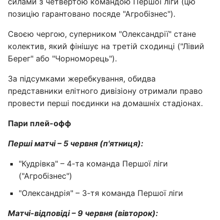
силами з четвертою командою Першої ліги (цю
позицію гарантовано посяде "Агробізнес").
Своєю чергою, суперником "Олександрії" стане
колектив, який фінішує на третій сходинці ("Лівий
Берег" або "Чорноморець").
За підсумками жеребкування, обидва
представники елітного дивізіону отримали право
провести перші поєдинки на домашніх стадіонах.
Пари плей-офф
Перші матчі – 5 червня (п'ятниця):
"Кудрівка" – 4-та команда Першої ліги
("Агробізнес")
"Олександрія" – 3-тя команда Першої ліги
Матчі-відповіді – 9 червня (вівторок):