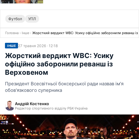
Футбол
УПЛ
Головна
›
Інше
›
Жорсткий вердикт WBC: Усику офіційно заборонили реванш із
27 травня 2026 · 12:18
ІНШЕ
Жорсткий вердикт WBC: Усику
офіційно заборонили реванш із
Верховеном
Президент Всесвітньої боксерської ради назвав ім'я
обов'язкового суперника
Андрій Костенко
Редактор спортивного відділу РБК-Україна