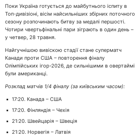
Поки Україна готується до майбутнього іспиту в
Топ-дивізіоні, вісім найсильніших збірних поточного
сезону розпочинають битву за медалі першості.
Чотири чвертьфінальні пари зіграють в один день –
у четвер, 28 травня.
Найгучнішою вивіскою стадії стане суперматч
Канади проти США – повторення фіналу
Олімпійських ігор-2026, де сильнішими в овертаймі
були американці.
Розклад матчів 1/4 фіналу (за київським часом):
17:20. Канада – США
17:20. Фінляндія – Чехія
21:20. Швейцарія – Швеція
21:20. Норвегія – Латвія