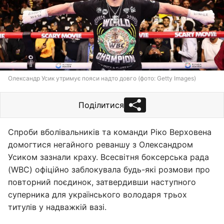
Олександр Усик утримує пояси надто довго (фото: Getty Images)
Поділитися
Спроби вболівальників та команди Ріко Верховена
домогтися негайного реваншу з Олександром
Усиком зазнали краху. Всесвітня боксерська рада
(WBC) офіційно заблокувала будь-які розмови про
повторний поєдинок, затвердивши наступного
суперника для українського володаря трьох
титулів у надважкій вазі.