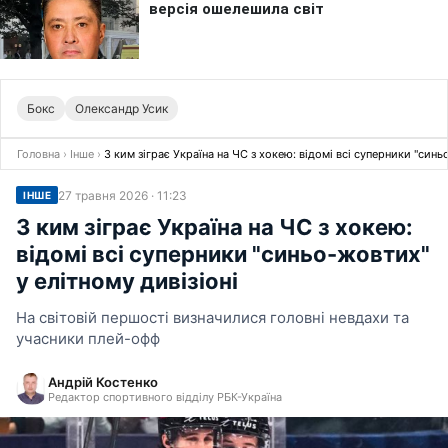
Бокс
Олександр Усик
Головна
›
Інше
›
З ким зіграє Україна на ЧС з хокею: відомі всі суперники "синь
27 травня 2026 · 11:23
ІНШЕ
З ким зіграє Україна на ЧС з хокею:
відомі всі суперники "синьо-жовтих"
у елітному дивізіоні
На світовій першості визначилися головні невдахи та
учасники плей-офф
Андрій Костенко
Редактор спортивного відділу РБК-Україна