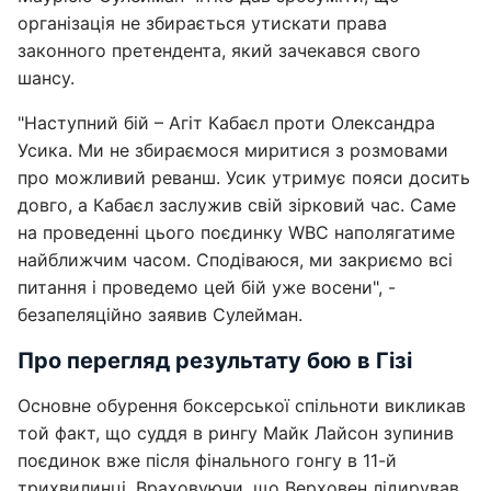
організація не збирається утискати права
законного претендента, який зачекався свого
шансу.
"Наступний бій – Агіт Кабаєл проти Олександра
Усика. Ми не збираємося миритися з розмовами
про можливий реванш. Усик утримує пояси досить
довго, а Кабаєл заслужив свій зірковий час. Саме
на проведенні цього поєдинку WBC наполягатиме
найближчим часом. Сподіваюся, ми закриємо всі
питання і проведемо цей бій уже восени", -
безапеляційно заявив Сулейман.
Про перегляд результату бою в Гізі
Основне обурення боксерської спільноти викликав
той факт, що суддя в рингу Майк Лайсон зупинив
поєдинок вже після фінального гонгу в 11-й
трихвилинці. Враховуючи, що Верховен лідирував