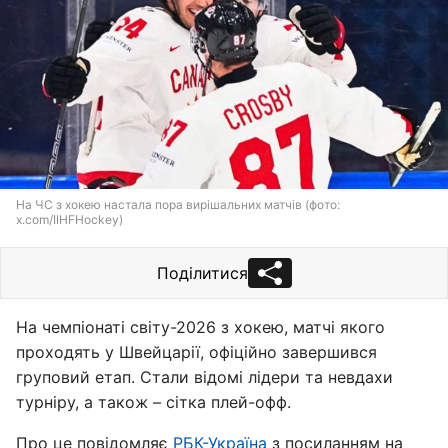
На ЧС з хокею настала пора вирішальних матчів (фото:
x.com/IIHFHockey)
Поділитися
На чемпіонаті світу-2026 з хокею, матчі якого
проходять у Швейцарії, офіційно завершився
груповий етап. Стали відомі лідери та невдахи
турніру, а також – сітка плей-офф.
Про це повідомляє
РБК-Україна
з посиланням на