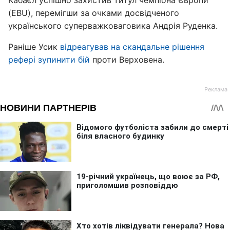
Кабаєл успішно захистив титул чемпіона Європи
(EBU), перемігши за очками досвідченого
українського суперважковаговика Андрія Руденка.
Раніше Усик
відреагував на скандальне рішення
рефері зупинити бій
проти Верховена.