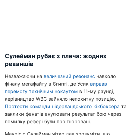
Сулейман рубає з плеча: жодних
реваншів
Незважаючи на
величезний резонанс
навколо
фіналу мегафайту в Єгипті, де Усик
вирвав
перемогу технічним нокаутом
в 11-му раунді,
керівництво WBC зайняло непохитну позицію.
Протести команди нідерландського кікбоксера
та
заклики фанатів анулювати результат бою через
помилку рефері були проігноровані.
Маурісіо Сулейман чітко дав зрозуміти, що