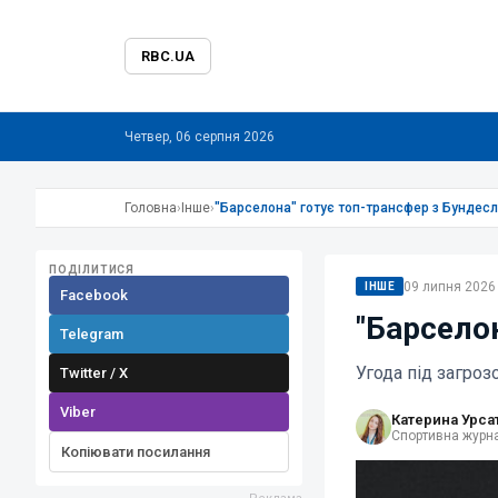
RBC.UA
Четвер, 06 серпня 2026
Головна
›
Інше
›
"Барселона" готує топ-трансфер з Бундесл
ПОДІЛИТИСЯ
09 липня 2026 
ІНШЕ
Facebook
"Барселон
Telegram
Угода під загроз
Twitter / X
Viber
Катерина Урса
Спортивна журна
Копіювати посилання