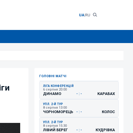
UA
|
RU
ГОЛОВНІ МАТЧІ
іги
ЛІГА КОНФЕРЕНЦІЙ
6 серпня 20:00
ДИНАМО
КАРАБАХ
- : -
УПЛ. 2-Й ТУР
8 серпня 13:00
ЧОРНОМОРЕЦЬ
КОЛОС
- : -
УПЛ. 2-Й ТУР
8 серпня 15:30
ЛІВИЙ БЕРЕГ
КУДРІВКА
- : -