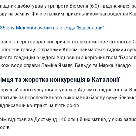
ападник дебютував у грі проти Вірменії (6:0) і відзначився 
оду на заміну. Флік є палким прихильником запрошення Кар
Збірну Мексики очолить легенда "Барселони"
анню переговорів посприяло і консалтингове агентство Ge
 інтереси гравця. Справами Адеємі займається відомий суп
якого традиційно чудові відносини з керівництвом "Барсел
акож веде справи Ламіна Ямаля, Бальде та Марка Касадо.
імця та жорстка конкуренція в Каталонії
руссія" свого часу інвестувала в Адеємі солідні кошти. Вл
аплатили за перспективного виконавця базову суму близьк
підписавши контракт на п'ять років.
рім відіграв за Дортмунд 146 офіційних матчів, у яких запи
олів.