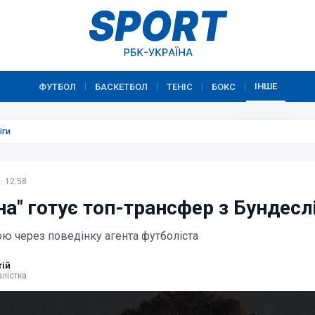
ІНШЕ
ФУТБОЛ
БАСКЕТБОЛ
ТЕНІС
БОКС
|
|
|
|
іги
· 12:58
а" готує топ-трансфер з Бундесл
ою через поведінку агента футболіста
тій
лістка