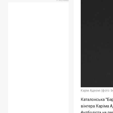
Карім Адеємі (фото: b
Каталонська "Ба
вінгера Каріма А
футболіста на пе