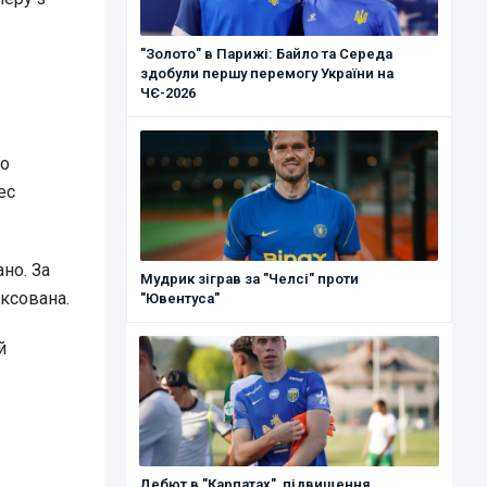
"Золото" в Парижі: Байло та Середа
здобули першу перемогу України на
ЧЄ-2026
ко
ес
но. За
Мудрик зіграв за "Челсі" проти
ксована.
"Ювентуса"
й
Дебют в "Карпатах", підвищення