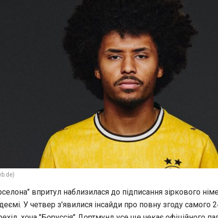
vb.de)
рселона" впритул наблизилася до підписання зіркового нім
деємі. У четвер з'явилися інсайди про повну згоду самого 2
рехід, хоча "Боруссія" Дортмунд усе ще чекає офіційного па