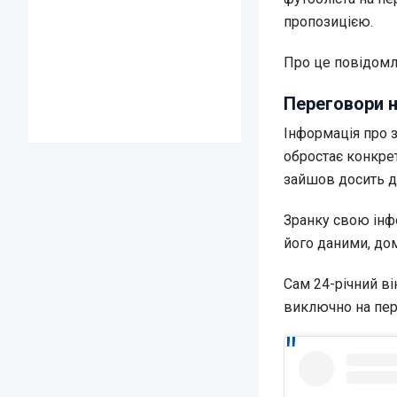
пропозицією.
Про це повідом
Переговори н
Інформація про з
обростає конкре
зайшов досить д
Зранку свою інф
його даними, до
Сам 24-річний ві
виключно на пере