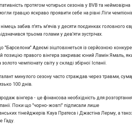
тативність протягом чотирьох сезонів у BVB та неймовірна
огли гравцю яскраво проявити себе на рівні Ліги чемпіоні
 німець забив п'ять м'ячів у десяти поєдинках головного єв
ідзначився трьома голами у дев'яти зустрічах.
 до "Барселони" Адеємі зіштовхнеться із серйозною конкур
й позицію правого вінгера закриває юний Ламін Ямаль, яки
золото чемпіонату світу у складі збірної Іспанії.
 талант минулого сезону часто страждав через травми, сум
зько 100 днів.
одаж вінгера - це фінансова необхідність для розгортання
панії. Поки що "чорно-жовті" підписали лише
нських тінейджерів Кауа Пратеса і Джастіна Лерму, а так
 Гаду.