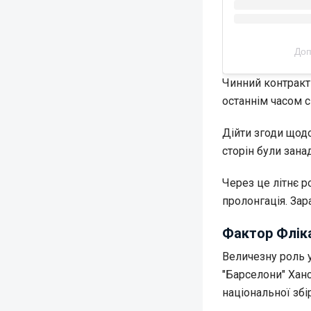
Доп
Чинний контракт
останнім часом 
Дійти згоди щодо
сторін були зана
Через це літнє 
пролонгація. Зар
Фактор Фліка
Величезну роль 
"Барселони" Ханс
національної збі