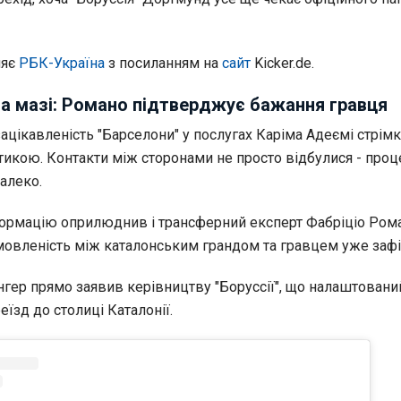
ляє
РБК-Україна
з посиланням на
сайт
Kicker.de.
а мазі: Романо підтверджує бажання гравця
ацікавленість "Барселони" у послугах Каріма Адеємі стрім
тикою. Контакти між сторонами не просто відбулися - проц
алеко.
ормацію оприлюднив і трансферний експерт Фабріціо Рома
мовленість між каталонським грандом та гравцем уже зафі
нгер прямо заявив керівництву "Боруссії", що налаштовани
їзд до столиці Каталонії.