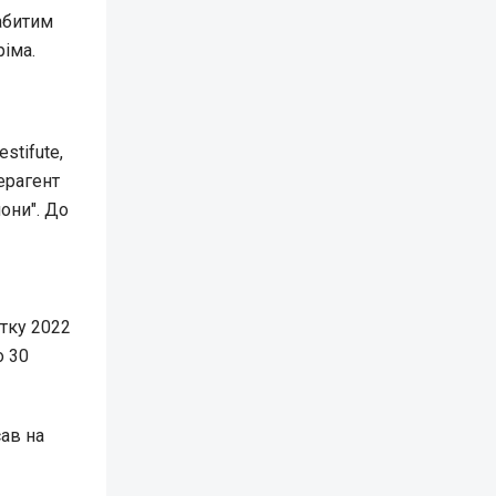
забитим
іма.
stifute,
ерагент
они". До
ітку 2022
о 30
сав на