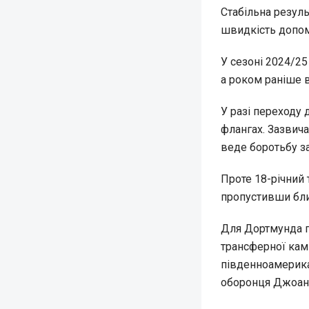
Стабільна резуль
швидкість допом
У сезоні 2024/25
а роком раніше в
У разі переходу
флангах. Зазвича
веде боротьбу за 
Проте 18-річний
пропустивши бли
Для Дортмунда пр
трансферної кам
південноамерика
оборонця Джоане