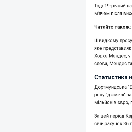
Тоді 19-річний н
м'ячем після вих
Читайте також:
Швидкому просув
яке представляє
Хорхе Мендес, у 
слова, Мендес т
Статистика н
Дортмундська "Бо
року "джмелі" з
мільйонів євро, 
За цей період Ка
свій рахунок 36 г