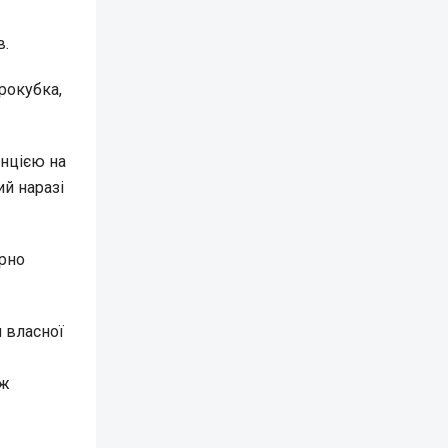
в.
рокубка,
енцією на
й наразі
арно
 власної
ож