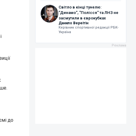
Світло в кінці тунелю:
"Динамо", "Полісся" та ЛНЗ не
засмутили в єврокубках
Данило Вереітін
Керівник спортивної редакції РБК-
Україна
і
зиції
ж
ше.
ємі до