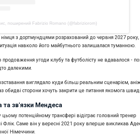
ис, поширений Fabrizio Romano (@fabriziorom)
 німця з дортмундцями розрахований до червня 2027 року, 
ситуація навколо його майбутнього залишалася туманною.
 продовження угоди клубу та футболісту не вдавалося - по
дто далекими.
розставання виглядало куди більш реальним сценарієм, ані
аз обидві сторони хочуть закрити це питання якомога швид
 та зв'язки Мендеса
у цьому потенційному трансфері відіграє головний тренер
і Флік. Саме він у вересні 2021 року вперше викликав Аде
рної Німеччини.