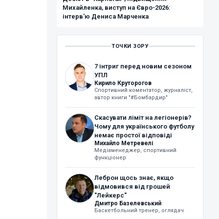
Михайленка, виступ на Євро-2026:
інтерв'ю Дениса Марченка
ТОЧКИ ЗОРУ
7 інтриг перед новим сезоном
УПЛ
Кирило Круторогов
Спортивний коментатор, журналіст,
автор книги "#Бомбардир"
Скасувати ліміт на легіонерів?
Чому для українського футболу
немає простої відповіді
Михайло Метревелі
Медіаменеджер, спортивний
функціонер
Леброн щось знає, якщо
відмовився від грошей
"Лейкерс"
Дмитро Базелевський
Баскетбольний тренер, оглядач