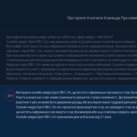
Про проєкт
·
Контакти
·
Команда
·
Про ком
Ідентифікатор онлайн-медіа в Реєстрі суб’єктів у сфері медіа — R40-05347
Онлайн-медіа «Sport RBC.UA» має двомовну версію (українською та російською мовами).
Фотографії, ілюстрації та інші зображення належать їхнім правовласникам. Використання 
підписані «Sport RBC.UA», можуть використовуватися на умовах ліцензії Creative Commons At
При повному або частковому відтворенні інформаційних матеріалів, опублікованих на веб
гіперпосилання має бути розміщене безпосередньо в тексті матеріалу не нижче другого аб
Редакція «Sport RBC.UA» може не поділяти точку зору авторів публікацій. Оціночні суджен
За достовірність, зміст і відповідність вимогам законодавства рекламних матеріалів від
Матеріали, позначені плашками «Прес-реліз», «Спецпроєкт», «Партнерський матеріал», «P
Рубрика «Новини компанії» є інформаційним форматом, що містить новини, повідомлення та 
Матеріали онлайн-медіа Sport RBC.UA, що містять інформацію про азартні ігри, букме
21+
Участь в азартних іграх може спричинити розвиток ігрової залежності. Дотримуйтес
азартних іграх не може бути джерелом доходу або альтернативою трудовій діяльнос
Онлайн-медіа Sport RBC.UA не є організатором азартних ігор, не проводить ігри на
що містять інформацію про азартні ігри, букмекерів або інші пов'язані сервіси, ма
Онлайн-медіа Sport RBC.UA призначене для осіб віком від 21 року.