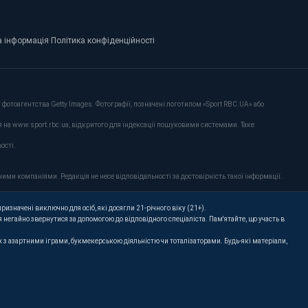
 інформація
·
Політика конфіденційності
·
фотоагентства Getty Images. Фотографії, позначені логотипом «Sport RBC.UA» або
я на www.sport.rbc.ua, відкритого для індексації пошуковими системами. Таке
ості.
ими компаніями. Редакція не несе відповідальності за достовірність такої інформації.
ризначені виключно для осіб, які досягли 21-річного віку (21+).
 негайно звернутися за допомогою до відповідного спеціаліста. Пам'ятайте, що участь в
их з азартними іграми, букмекерською діяльністю чи тоталізаторами. Будь-які матеріали,