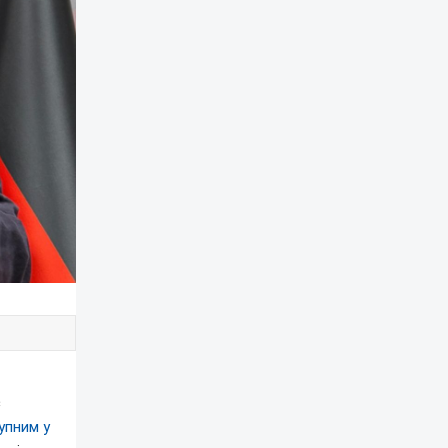
є
упним у