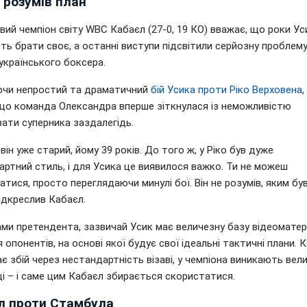
е розумів план"
ий чемпіон світу WBC Кабаєл (27-0, 19 КО) вважає, що роки Ус
ь брати своє, а останні виступи підсвітили серйозну проблему
українського боксера.
ючи непростий та драматичний
бій Усика проти Ріко Верховена
,
 що команда Олександра вперше зіткнулася із неможливістю
ати суперника заздалегідь.
він уже старий, йому 39 років. До того ж, у Ріко був дуже
ртний стиль, і для Усика це виявилося важко. Ти не можеш
атися, просто переглядаючи минулі бої. Він не розумів, яким бу
 підкреслив Кабаєл.
ми претендента, зазвичай Усик має величезну базу відеоматер
 опонентів, на основі якої будує свої ідеальні тактичні плани. 
є збій через нестандартність візаві, у чемпіона виникають вели
і – і саме цим Кабаєл збирається скористатися.
л проти Стамбула