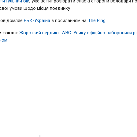
 титульний бій
, уже встиг розібрати слабкі сторони володаря по
свої умови щодо місця поєдинку.
повідомляє
РБК-Україна
з посиланням на
The Ring
.
 також:
Жорсткий вердикт WBC: Усику офіційно заборонили ре
ном