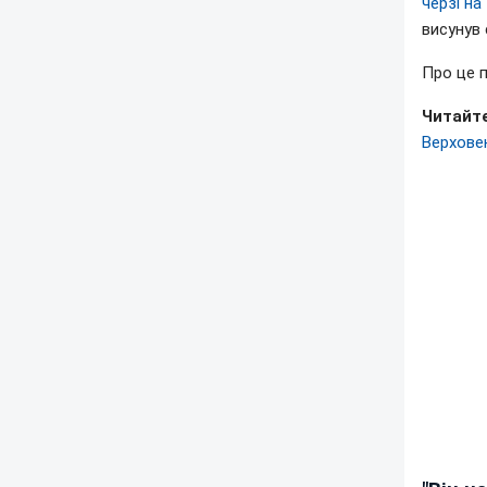
черзі на
висунув 
Про це 
Читайте
Верхове