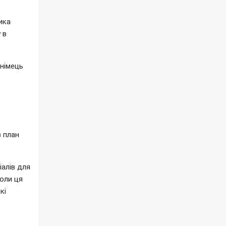
ика
 в
 німець
в план
іалів для
Коли ця
кі