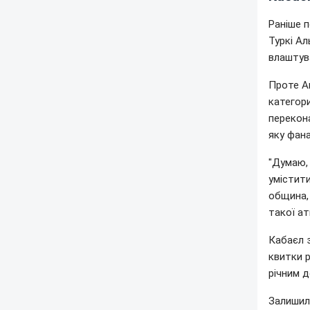
Раніше п
Туркі А
влаштув
Проте А
категор
перекон
яку фана
"Думаю,
умістити
община, 
такої ат
Кабаєл 
квитки р
річним д
Залишил