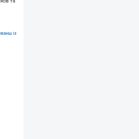
ясів та
ванш із