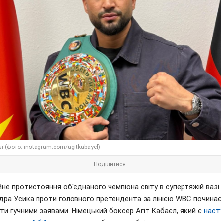
л (фото: instagram.com/agitkabayel)
Поділитися:
не протистояння об'єднаного чемпіона світу в супертяжій вазі
дра Усика проти головного претендента за лінією WBC почина
ти гучними заявами. Німецький боксер Агіт Кабаєл, який є
наст