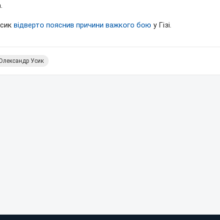
.
Усик
відверто пояснив причини важкого бою
у Гізі.
Олександр Усик