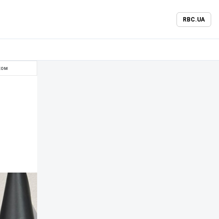
RBC.UA
ком