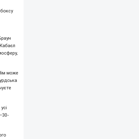
 боксу
Браун
 Кабаєл
мосферу,
Вім може
курдська
очуєте
 усі
0–30-
ого