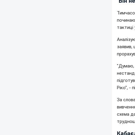
"Він н
Тимчасов
починают
тактиці 
Аналізу
заявив,
прорахув
"Думаю, 
нестанда
підготув
Ріко", -
За слова
вивчення
схема да
труднощ
Кабає