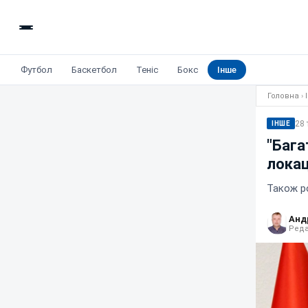
Футбол
Баскетбол
Теніс
Бокс
Інше
Головна
›
28 
ІНШЕ
"Бага
локац
Також ро
Анд
Реда