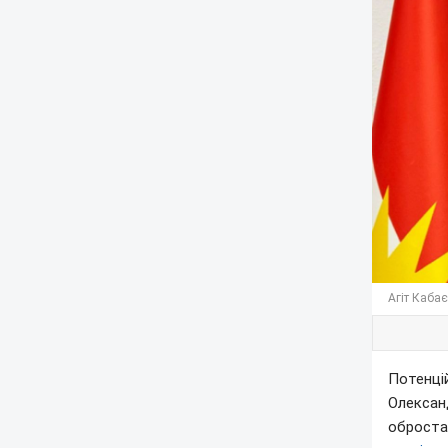
Агіт Кабає
Потенцій
Олексан
оброста