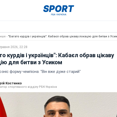
Інше
›
"Багато курдів і українців": Кабаєл обрав цікаву локацію для битви з Уси
травня 2026, 22:28
то курдів і українців": Кабаєл обрав цікаву
ію для битви з Усиком
зніс форму чемпіона: "Він вже дуже старий"
рій Костенко
ктор спортивного відділу РБК-Україна