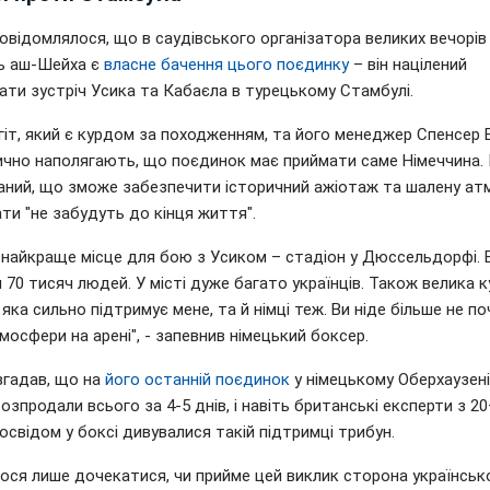
овідомлялося, що в саудівського організатора великих вечорів
ль аш-Шейха є
власне бачення цього поєдинку
– він націлений
ати зустріч Усика та Кабаєла в турецькому Стамбулі.
гіт, який є курдом за походженням, та його менеджер Спенсер 
ично наполягають, що поєдинок має приймати саме Німеччина.
аний, що зможе забезпечити історичний ажіотаж та шалену ат
ти "не забудуть до кінця життя".
 найкраще місце для бою з Усиком – стадіон у Дюссельдорфі. 
 70 тисяч людей. У місті дуже багато українців. Також велика 
яка сильно підтримує мене, та й німці теж. Ви ніде більше не п
мосфери на арені", - запевнив німецький боксер.
згадав, що на
його останній поєдинок
у німецькому Оберхаузені
озпродали всього за 4-5 днів, і навіть британські експерти з 2
освідом у боксі дивувалися такій підтримці трибун.
ося лише дочекатися, чи прийме цей виклик сторона українськ