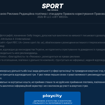
панію
·
Реклама
·
Редакційна політика і стандарти
·
Правила користування
·
Правова
2026 © LLC «UBT MEDIA»
фотографій, позначених Getty Images, допускається виключно за наявності письмового дозволу 
tribution 4.0 International.
сайті «Sport RBC.UA» (www.sport.rbc.ua), обов'язковим є розміщення активного гіперпосиланн
зацу.
ня, відповідно до законодавства України, не підлягають спростуванню та доведенню їх правдив
повідальність несе рекламодавець.
romo», «Благодійність» та «Резонанс», розміщуються на правах реклами.
оголошення, пов'язані з діяльністю компаній, і ґрунтується на інформації, наданій відповідн
керську діяльність або інші види діяльності у сфері організації та проведення азартних ігор, п
я принципів відповідальної гри. У разі появи перших ознак ігрової залежності рекомендується
ті.
 реальні чи віртуальні кошти, не приймає ставки та не здійснює приймання платежів, пов'язан
ють виключно інформаційний характер і не є закликом до участі в азартних іграх.