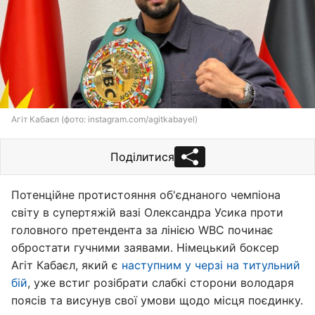
Агіт Кабаєл (фото: instagram.com/agitkabayel)
Поділитися
Потенційне протистояння об'єднаного чемпіона
світу в супертяжій вазі Олександра Усика проти
головного претендента за лінією WBC починає
обростати гучними заявами. Німецький боксер
Агіт Кабаєл, який є
наступним у черзі на титульний
бій
, уже встиг розібрати слабкі сторони володаря
поясів та висунув свої умови щодо місця поєдинку.