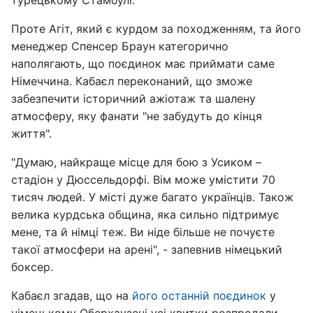
турецькому Стамбулі.
Проте Агіт, який є курдом за походженням, та його
менеджер Спенсер Браун категорично
наполягають, що поєдинок має приймати саме
Німеччина. Кабаєл переконаний, що зможе
забезпечити історичний ажіотаж та шалену
атмосферу, яку фанати "не забудуть до кінця
життя".
"Думаю, найкраще місце для бою з Усиком –
стадіон у Дюссельдорфі. Вім може умістити 70
тисяч людей. У місті дуже багато українців. Також
велика курдська община, яка сильно підтримує
мене, та й німці теж. Ви ніде більше не почуєте
такої атмосфери на арені", - запевнив німецький
боксер.
Кабаєл згадав, що на
його останній поєдинок
у