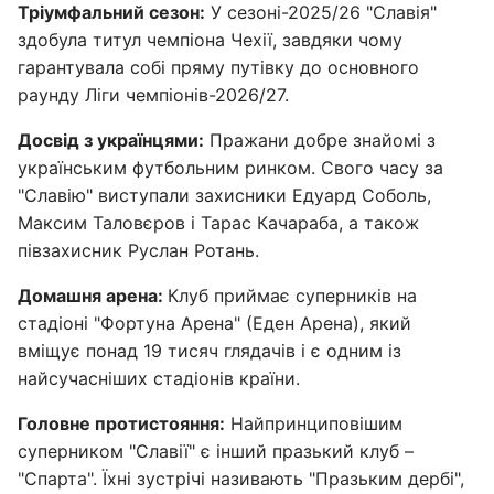
Тріумфальний сезон:
У сезоні-2025/26 "Славія"
здобула титул чемпіона Чехії, завдяки чому
гарантувала собі пряму путівку до основного
раунду Ліги чемпіонів-2026/27.
Досвід з українцями:
Пражани добре знайомі з
українським футбольним ринком. Свого часу за
"Славію" виступали захисники Едуард Соболь,
Максим Таловєров і Тарас Качараба, а також
півзахисник Руслан Ротань.
Домашня арена:
Клуб приймає суперників на
стадіоні "Фортуна Арена" (Еден Арена), який
вміщує понад 19 тисяч глядачів і є одним із
найсучасніших стадіонів країни.
Головне протистояння:
Найпринциповішим
суперником "Славії" є інший празький клуб –
"Спарта". Їхні зустрічі називають "Празьким дербі",