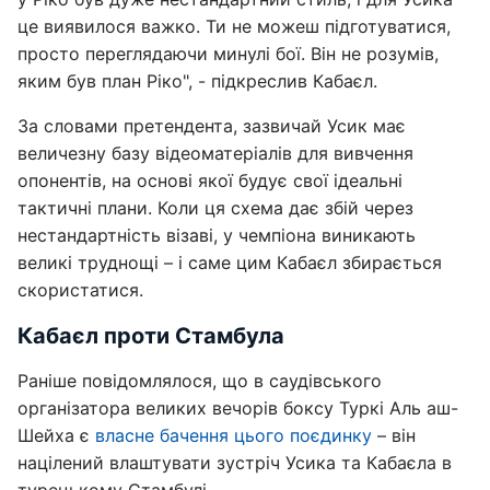
це виявилося важко. Ти не можеш підготуватися,
просто переглядаючи минулі бої. Він не розумів,
яким був план Ріко", - підкреслив Кабаєл.
За словами претендента, зазвичай Усик має
величезну базу відеоматеріалів для вивчення
опонентів, на основі якої будує свої ідеальні
тактичні плани. Коли ця схема дає збій через
нестандартність візаві, у чемпіона виникають
великі труднощі – і саме цим Кабаєл збирається
скористатися.
Кабаєл проти Стамбула
Раніше повідомлялося, що в саудівського
організатора великих вечорів боксу Туркі Аль аш-
Шейха є
власне бачення цього поєдинку
– він
націлений влаштувати зустріч Усика та Кабаєла в