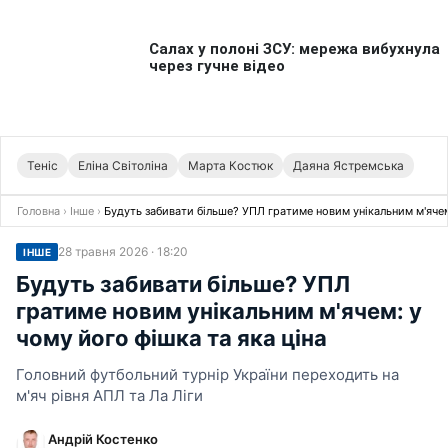
Теніс
Еліна Світоліна
Марта Костюк
Даяна Ястремська
Головна
›
Інше
›
Будуть забивати більше? УПЛ гратиме новим унікальним м'ячем:
28 травня 2026 · 18:20
ІНШЕ
Будуть забивати більше? УПЛ
гратиме новим унікальним м'ячем: у
чому його фішка та яка ціна
Головний футбольний турнір України переходить на
м'яч рівня АПЛ та Ла Ліги
Андрій Костенко