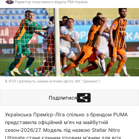
Редактор спортивного відділу РБК-Україна
В УПЛ гратимуть новим м'ячем (фото: ФК "Динамо")
Поділитися
Українська Прем’єр-Ліга спільно з брендом PUMA
представила офіційний м'яч на майбутній
сезон-2026/27. Модель під назвою Stellar Nitro
Ultimate стане єдиним ігровим м'ячем для всіх