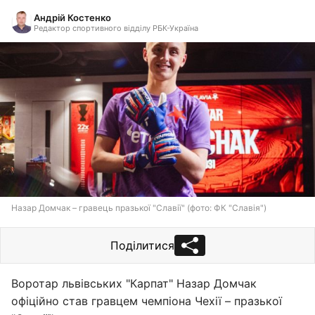
Андрій Костенко
Редактор спортивного відділу РБК-Україна
Назар Домчак – гравець празької "Славії" (фото: ФК "Славія")
Поділитися
Воротар львівських "Карпат" Назар Домчак
офіційно став гравцем чемпіона Чехії – празької