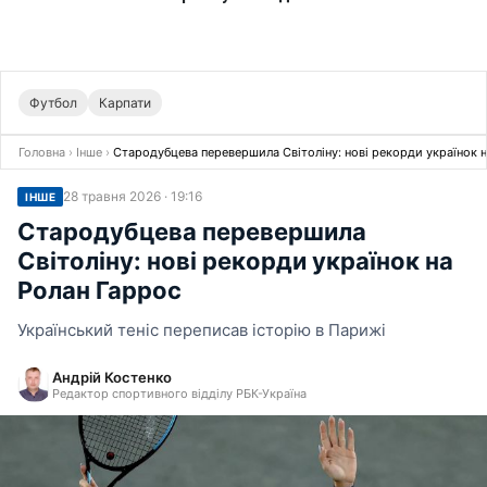
Футбол
Карпати
Головна
›
Інше
›
Стародубцева перевершила Світоліну: нові рекорди українок 
28 травня 2026 · 19:16
ІНШЕ
Стародубцева перевершила
Світоліну: нові рекорди українок на
Ролан Гаррос
Український теніс переписав історію в Парижі
Андрій Костенко
Редактор спортивного відділу РБК-Україна