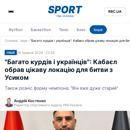
RBC.UA
Футбол
Баскетбол
Теніс
Бокс
Інше
Головна
›
Інше
›
"Багато курдів і українців": Кабаєл обрав цікаву локацію для б
28 травня 2026 · 22:28
ІНШЕ
"Багато курдів і українців": Кабаєл
обрав цікаву локацію для битви з
Усиком
Також розніс форму чемпіона: "Він вже дуже старий"
Андрій Костенко
Редактор спортивного відділу РБК-Україна