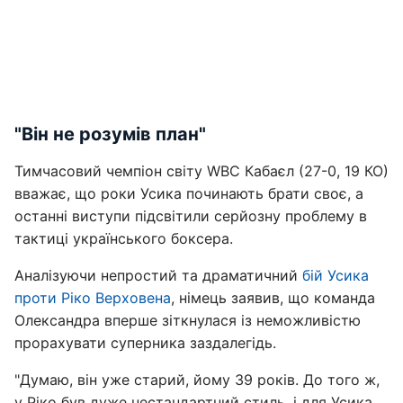
"Він не розумів план"
Тимчасовий чемпіон світу WBC Кабаєл (27-0, 19 КО)
вважає, що роки Усика починають брати своє, а
останні виступи підсвітили серйозну проблему в
тактиці українського боксера.
Аналізуючи непростий та драматичний
бій Усика
проти Ріко Верховена
, німець заявив, що команда
Олександра вперше зіткнулася із неможливістю
прорахувати суперника заздалегідь.
"Думаю, він уже старий, йому 39 років. До того ж,
у Ріко був дуже нестандартний стиль, і для Усика