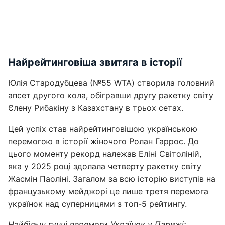
Найрейтинговіша звитяга в історії
Юлія Стародубцева (№55 WTA) створила головний
апсет другого кола, обігравши другу ракетку світу
Єлену Рибакіну з Казахстану в трьох сетах.
Цей успіх став найрейтинговішою українською
перемогою в історії жіночого Ролан Гаррос. До
цього моменту рекорд належав Еліні Світоліній,
яка у 2025 році здолала четверту ракетку світу
Жасмін Паоліні. Загалом за всю історію виступів на
французькому мейджорі це лише третя перемога
українок над суперницями з топ-5 рейтингу.
Найбільш гучні перемоги Українок у Парижі: