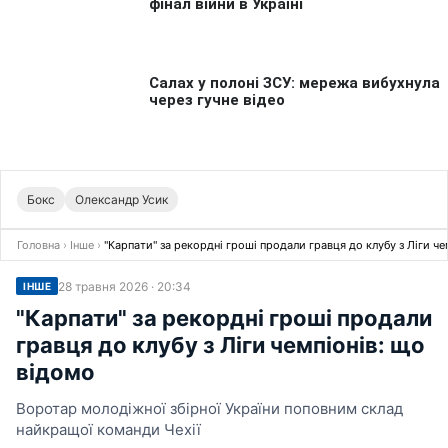
Бокс
Олександр Усик
Головна
›
Інше
›
"Карпати" за рекордні гроші продали гравця до клубу з Ліги че
28 травня 2026 · 20:34
ІНШЕ
"Карпати" за рекордні гроші продали
гравця до клубу з Ліги чемпіонів: що
відомо
Воротар молодіжної збірної України поповним склад
найкращої команди Чехії