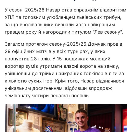
У сезоні 2025/26 Назар став справжнім відкриттям
УПЛ та головним улюбленцем львівських трибун,
за що вболівальники визнали його найкращим
гравцем року й нагородили титулом "Лев сезону".
Загалом протягом сезону-2025/26 Домчак провів
29 офіційних матчів у всіх турнірах, у яких
пропустив 28 голів. У 15 поєдинках молодий
воротар зумів утримати власні ворота на замку,
увійшовши до трійки найкращих голкіперів ліги за
кількістю сухих ігор. Крім того, Назар відзначився
унікальним досягненням, відбивши впродовж
чемпіонату чотири пенальті поспіль.