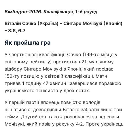
Вімблдон-2026. Кваліфікація, 1-й раунд
Віталій Сачко (Україна) – Сінтаро Мочізукі (Японія)
– 3:6, 6:7
Як пройшла гра
У чвертьфіналі кваліфікації Сачко (199-те місце у
світовому рейтингу) протистояв 21-му сіяному
відбору Сінтаро Мочізукі з Японії, який посідає
150-ту позицію у світовій класифікації. Матч
тривав 1 годину 47 хвилин і завершився поразкою
українського тенісиста у двох сетах.
У першій партії японець повністю володів
ініціативою, дозволивши Віталію забрати лише три
гейми. Другий сет також розпочався за переваги
Мочізукі, який повів у рахунку 4:2. Проте українець