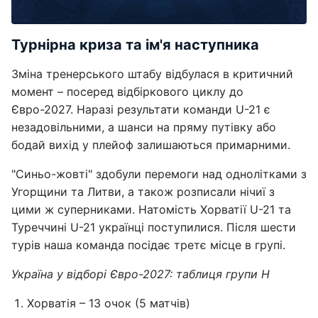
Турнірна криза та ім'я наступника
Зміна тренерського штабу відбулася в критичний
момент – посеред відбіркового циклу до
Євро-2027. Наразі результати команди U-21 є
незадовільними, а шанси на пряму путівку або
бодай вихід у плейоф залишаються примарними.
"Синьо-жовті" здобули перемоги над однолітками з
Угорщини та Литви, а також розписали нічиї з
цими ж суперниками. Натомість Хорватії U-21 та
Туреччині U-21 українці поступилися. Після шести
турів наша команда посідає третє місце в групі.
Україна у відборі Євро-2027: таблиця групи Н
Хорватія – 13 очок (5 матчів)