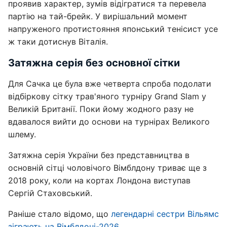
проявив характер, зумів відігратися та перевела
партію на тай-брейк. У вирішальний момент
напруженого протистояння японський тенісист усе
ж таки дотиснув Віталія.
Затяжна серія без основної сітки
Для Сачка це була вже четверта спроба подолати
відбіркову сітку трав'яного турніру Grand Slam у
Великій Британії. Поки йому жодного разу не
вдавалося вийти до основи на турнірах Великого
шлему.
Затяжна серія України без представництва в
основній сітці чоловічого Вімблдону триває ще з
2018 року, коли на кортах Лондона виступав
Сергій Стаховський.
Раніше стало відомо, що
легендарні сестри Вільямс
зіграють на Вімблдоні-2026
.