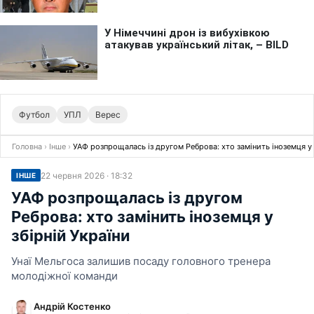
Футбол
УПЛ
Верес
Головна
›
Інше
›
УАФ розпрощалась із другом Реброва: хто замінить іноземця у 
22 червня 2026 · 18:32
ІНШЕ
УАФ розпрощалась із другом
Реброва: хто замінить іноземця у
збірній України
Унаї Мельгоса залишив посаду головного тренера
молодіжної команди
Андрій Костенко