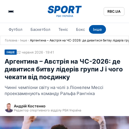
RBC.UA
Футбол
Баскетбол
Теніс
Бокс
Інше
Головна
›
Інше
›
Аргентина – Австрія на ЧС-2026: де дивитися битву лідерів гру
22 червня 2026 · 19:41
ІНШЕ
Аргентина – Австрія на ЧС-2026: де
дивитися битву лідерів групи J і чого
чекати від поєдинку
Чинні чемпіони світу на чолі з Ліонелем Мессі
проекзаменують команду Ральфа Рангніка
Андрій Костенко
Редактор спортивного відділу РБК-Україна