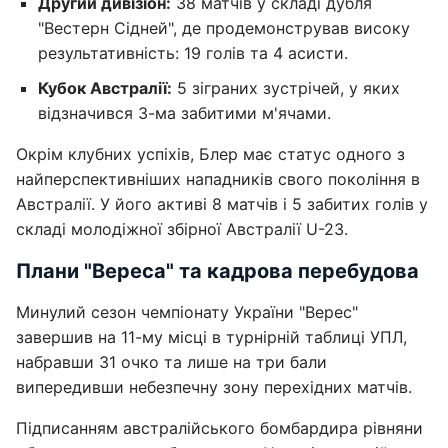
Другий дивізіон:
38 матчів у складі дубля
"Вестерн Сідней", де продемонстрував високу
результативність: 19 голів та 4 асисти.
Кубок Австралії:
5 зіграних зустрічей, у яких
відзначився 3-ма забитими м'ячами.
Окрім клубних успіхів, Блер має статус одного з
найперспективніших нападників свого покоління в
Австралії. У його активі 8 матчів і 5 забитих голів у
складі молодіжної збірної Австралії U-23.
Плани "Вереса" та кадрова перебудова
Минулий сезон чемпіонату України "Верес"
завершив на 11-му місці в турнірній таблиці УПЛ,
набравши 31 очко та лише на три бали
випередивши небезпечну зону перехідних матчів.
Підписанням австралійського бомбардира рівняни