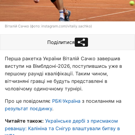
Віталій Сачко (фото: instagram.com/vitaliy.sachko)
Поділитися
Перша ракетка України Віталій Сачко завершив
виступи на Вімблдоні-2026, поступившись уже в
першому раунді кваліфікації. Таким чином,
вітчизняні гравці не будуть представлені в
чоловічому одиночному турнірі.
Про це повідомляє
РБК-Україна
з посиланням на
результат поєдинку
.
Читайте також:
Українське дербі з присмаком
реваншу: Калініна та Снігур влаштували битву в