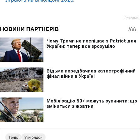
Теніс
Уимблдон