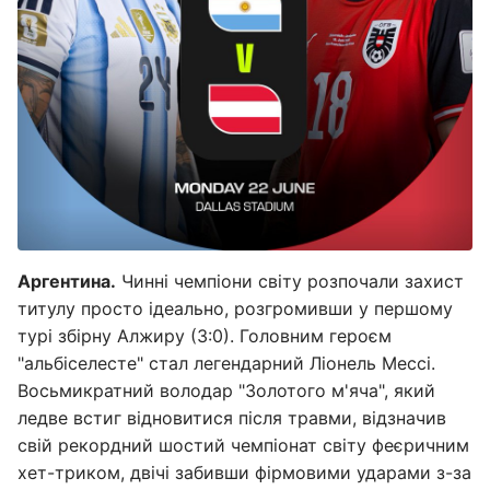
Аргентина.
Чинні чемпіони світу розпочали захист
титулу просто ідеально, розгромивши у першому
турі збірну Алжиру (3:0). Головним героєм
"альбіселесте" стал легендарний Ліонель Мессі.
Восьмикратний володар "Золотого м'яча", який
ледве встиг відновитися після травми, відзначив
свій рекордний шостий чемпіонат світу феєричним
хет-триком, двічі забивши фірмовими ударами з-за