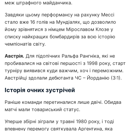
меж штрафного майданчика.
Завдяки цьому перформансу на рахунку Мессі
стало вже 16 голів на Мундіалях, що дозволило
йому зрівнятися з німцем Мірославом Клозе у
списку найкращих бомбардирів за всю історію
чемпіонатів світу.
Австрія.
Для підопічних Ральфа Рангніка, які не
пробивалися на світові першості з 1998 року, старт
турніру виявився куди важчим, хоч і переможним.
Австрійці здолали дебютанта ЧС – Йорданію (3:1).
Історія очних зустрічей
Раніше команди перетиналися лише двічі. Обидва
матчі мали товариський статус.
Уперше збірні зіграли у травні 1980 року, і тоді
впевнену перемогу святкувала Аргентина, яка