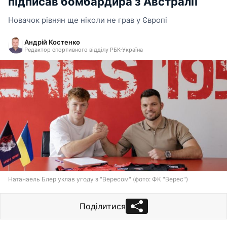
підписав бомбардира з Австралії
Новачок рівнян ще ніколи не грав у Європі
Андрій Костенко
Редактор спортивного відділу РБК-Україна
Натанаель Блер уклав угоду з "Вересом" (фото: ФК "Верес")
Поділитися