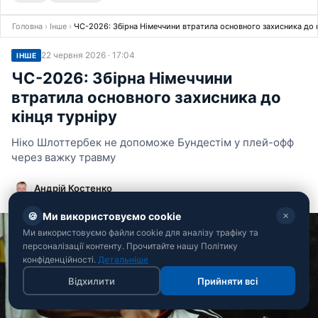
Головна
›
Інше
›
ЧС-2026: Збірна Німеччини втратила основного захисника до к
22 червня 2026 · 17:04
ІНШЕ
ЧС-2026: Збірна Німеччини
втратила основного захисника до
кінця турніру
Ніко Шлоттербек не допоможе Бундестім у плей-офф
через важку травму
Андрій Костенко
Редактор спортивного відділу РБК-Україна
🍪
Ми використовуємо cookie
✕
Ми використовуємо файли cookie для аналізу трафіку та
персоналізації контенту. Прочитайте нашу Політику
конфіденційності.
Детальніше
Відхилити
Прийняти всі