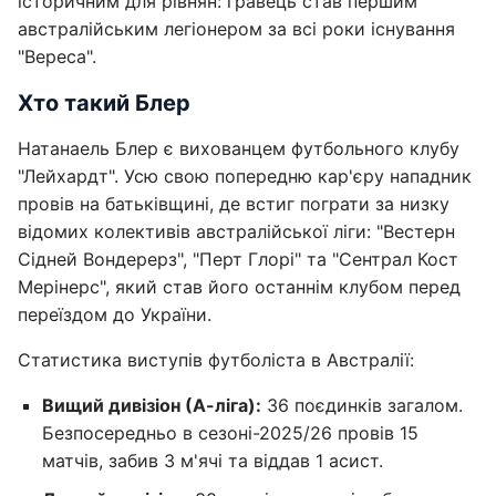
історичним для рівнян: гравець став першим
австралійським легіонером за всі роки існування
"Вереса".
Хто такий Блер
Натанаель Блер є вихованцем футбольного клубу
"Лейхардт". Усю свою попередню кар'єру нападник
провів на батьківщині, де встиг пограти за низку
відомих колективів австралійської ліги: "Вестерн
Сідней Вондерерз", "Перт Глорі" та "Сентрал Кост
Мерінерс", який став його останнім клубом перед
переїздом до України.
Статистика виступів футболіста в Австралії:
Вищий дивізіон (А-ліга):
36 поєдинків загалом.
Безпосередньо в сезоні-2025/26 провів 15
матчів, забив 3 м'ячі та віддав 1 асист.