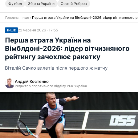
Футбол
Збірна України
Сергій Ребров
Головна
›
Інше
›
Перша втрата України на Вімблдоні-2026: лідер вітчизняного 
22 червня 2026 · 17:55
ІНШЕ
Перша втрата України на
Вімблдоні-2026: лідер вітчизняного
рейтингу зачохлює ракетку
Віталій Сачко вилетів після першого ж матчу
Андрій Костенко
Редактор спортивного відділу РБК-Україна