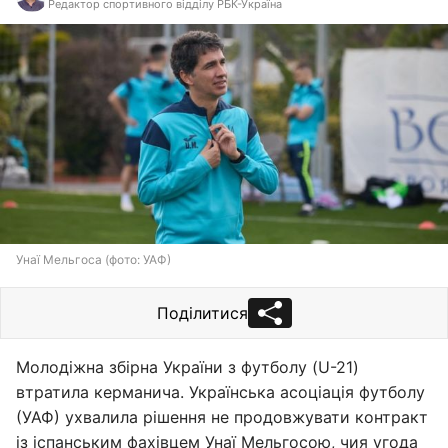
Редактор спортивного відділу РБК-Україна
Унаї Мельгоса (фото: УАФ)
Поділитися
Молодіжна збірна України з футболу (U-21)
втратила керманича. Українська асоціація футболу
(УАФ) ухвалила рішення не продовжувати контракт
із іспанським фахівцем Унаї Мельгосою, чия угода