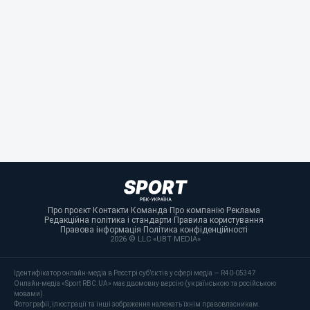
Про проєкт
·
Контакти
·
Команда
·
Про компанію
·
Реклама
·
Редакційна політика і стандарти
·
Правила користування
·
Правова інформація
·
Політика конфіденційності
·
2026 © LLC «UBT MEDIA»
Ідентифікатор онлайн-медіа в Реєстрі суб’єктів у сфері медіа — R40-05347
Онлайн-медіа «Sport RBC.UA» має двомовну версію (українською та російською
мовами).
Фотографії, ілюстрації та інші зображення належать їхнім правовласникам.