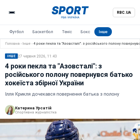
RBC.UA
Футбол
Баскетбол
Теніс
Бокс
Інше
Головна
›
Інше
›
4 роки пекла та "Азовсталі": з російського полону повернувс
27 червня 2026, 11:43
ІНШЕ
4 роки пекла та "Азовсталі": з
російського полону повернувся батько
хокеїста збірної України
Ілля Крикля дочекався повернення батька з полону
Катерина Урсатій
Спортивна журналістка