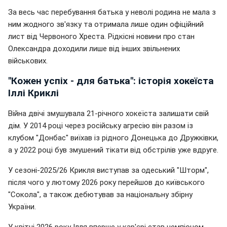
За весь час перебування батька у неволі родина не мала з
ним жодного зв'язку та отримала лише один офіційний
лист від Червоного Хреста. Рідкісні новини про стан
Олександра доходили лише від інших звільнених
військових.
"Кожен успіх - для батька": історія хокеїста
Іллі Криклі
Війна двічі змушувала 21-річного хокеїста залишати свій
дім. У 2014 році через російську агресію він разом із
клубом "Донбас" виїхав із рідного Донецька до Дружківки,
а у 2022 році був змушений тікати від обстрілів уже вдруге.
У сезоні-2025/26 Крикля виступав за одеський "Шторм",
після чого у лютому 2026 року перейшов до київського
"Сокола", а також дебютував за національну збірну
України.