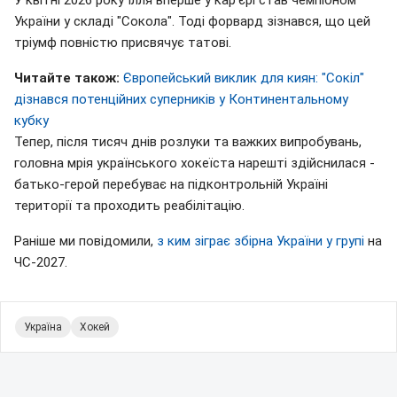
У квітні 2026 року Ілля вперше у кар'єрі став чемпіоном
України у складі "Сокола". Тоді форвард зізнався, що цей
тріумф повністю присвячує татові.
Читайте також:
Європейський виклик для киян: "Сокіл"
дізнався потенційних суперників у Континентальному
кубку
Тепер, після тисяч днів розлуки та важких випробувань,
головна мрія українського хокеїста нарешті здійснилася -
батько-герой перебуває на підконтрольній Україні
території та проходить реабілітацію.
Раніше ми повідомили,
з ким зіграє збірна України у групі
на
ЧС-2027.
Україна
Хокей