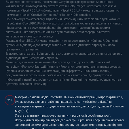
Використання фотографій, позначених Getty Images, допускається виключно за
наявності письмового дозволу фотоагентства Getty Images. Фотографії, позначені
логотипом «Sport RBC.UA» або підписані «Sport RBC.UA», можуть використовуватися
на умовах ліцензії Creative Commons Attribution 4.0 International.
При повному або частковому відтворенні інформаційних матеріалів, опублікованих
на вебсайті «Sport RBC.UA» (www.sport.rbc.ua), обов'язковим є розміщення активного
гіперпосилання на www.sport.rbc.ua, відкритого для індексації пошуковими
системами. Таке гіперпосилання має бути розміщене безпосередньо в тексті
матеріалу не нижче другого абзацу.
Редакція «Sport RBC.UA» може не поділяти точку зору авторів публікацій. Оціночні
судження, відповідно до законодавства України, не підлягають спростуванню та
доведенню їх правдивості.
За достовірність, зміст і відповідність вимогам законодавства рекламних матеріалів
відповідальність несе рекламодавець.
Матеріали, позначені плашками «Прес-реліз», «Спецпроєкт», «Партнерський
матеріал», «Promo», «Благодійність» та «Резонанс», розміщуються на правах реклами.
Рубрика «Новини компанії» є інформаційним форматом, що містить новини,
повідомлення та оголошення, пов'язані з діяльністю компаній, і ґрунтується на
інформації, наданій відповідними компаніями. Редакція не несе відповідальності за
достовірність такої інформації.
Матеріали онлайн-медіа Sport RBC.UA, що містять інформацію про азартні ігри,
21+
букмекерську діяльність або інші види діяльності у сфері організації та
проведення азартних ігор, призначені виключно для осіб, які досягли 21-річного
віку (21+).
Участь в азартних іграх може спричинити розвиток ігрової залежності.
Дотримуйтеся принципів відповідальної гри. У разі появи перших ознак ігрової
залежності рекомендується негайно звернутися за допомогою до відповідного