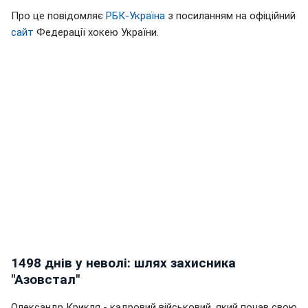
Про це повідомляє
РБК-Україна
з посиланням на офіційний
сайт
Федерації хокею України.
1498 днів у неволі: шлях захисника
"Азовстал"
Олександр Крикля - кадровий військовий, який почав свою