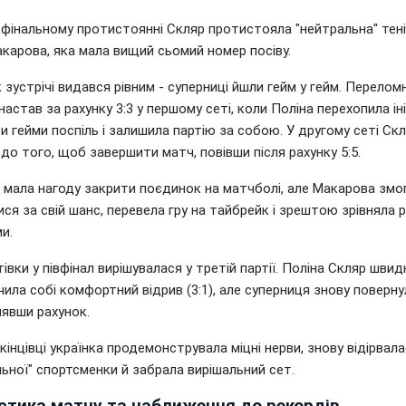
ьфінальному протистоянні Скляр протистояла "нейтральна" тен
карова, яка мала вищий сьомий номер посіву.
зустрічі видався рівним - суперниці йшли гейм у гейм. Перелом
астав за рахунку 3:3 у першому сеті, коли Поліна перехопила іні
и гейми поспіль і залишила партію за собою. У другому сеті Ск
до того, щоб завершити матч, повівши після рахунку 5:5.
а мала нагоду закрити поєдинок на матчболі, але Макарова змо
ся за свій шанс, перевела гру на тайбрейк і зрештою зрівняла 
и.
івки у півфінал вирішувалася у третій партії. Поліна Скляр швид
ила собі комфортний відрив (3:1), але суперниця знову поверну
внявши рахунок.
кінцівці українка продемонструвала міцні нерви, знову відірвала
ьної" спортсменки й забрала вирішальний сет.
стика матчу та наближення до рекордів