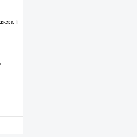
жора. Її
ою