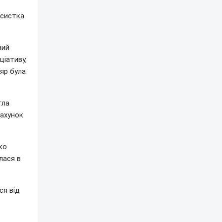
ісистка
ний
ціативу,
ляр була
гла
рахунок
ко
лася в
ся від