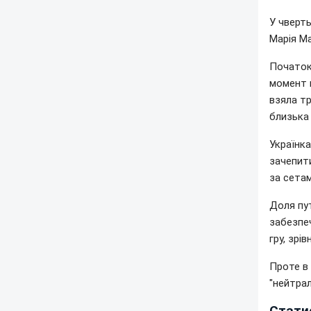
У чверт
Марія Ма
Початок 
момент н
взяла тр
близька 
Українк
зачепити
за сетам
Доля пут
забезпеч
гру, зрі
Проте в 
"нейтрал
Стати