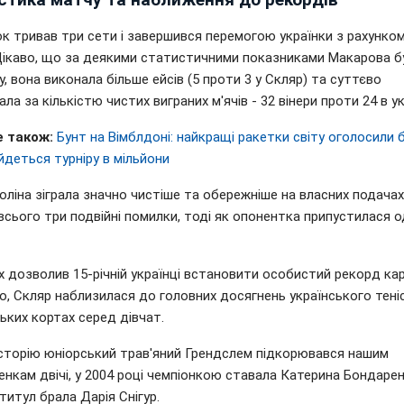
 тривав три сети і завершився перемогою українки з рахунком 6
. Цікаво, що за деякими статистичними показниками Макарова б
, вона виконала більше ейсів (5 проти 3 у Скляр) та суттєво
ла за кількістю чистих виграних м'ячів - 32 вінери проти 24 в ук
 також:
Бунт на Вімблдоні: найкращі ракетки світу оголосили 
йдеться турніру в мільйони
ліна зіграла значно чистіше та обережніше на власних подачах: 
всього три подвійні помилки, тоді як опонентка припустилася 
х дозволив 15-річній українці встановити особистий рекорд кар
о, Скляр наблизилася до головних досягнень українського тені
ьких кортах серед дівчат.
історію юніорський трав'яний Грендслем підкорювався нашим
нкам двічі, у 2004 році чемпіонкою ставала Катерина Бондаренк
титул брала Дарія Снігур.