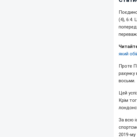
Поєдинок
(4), 6:4
попереду
переважа
Читайте
який обі
Проте По
рахунку 
восьми.
Цей успі
Крім тог
лондонс
За всю 
спортсме
2019-му 