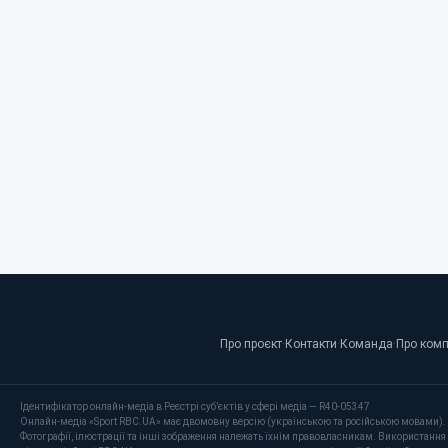
Про проєкт
·
Контакти
·
Команда
·
Про ком
Ідентифікатор онлайн-медіа в Реєстрі суб’єктів у сфері медіа — R40-05347
Онлайн-медіа «Sport RBC.UA» має двомовну версію (українською та російською мовами).
Фотографії, ілюстрації та інші зображення належать їхнім правовласникам. Використання 