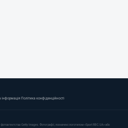
 інформація
·
Політика конфіденційності
·
фотоагентства Getty Images. Фотографії, позначені логотипом «Sport RBC.UA» або