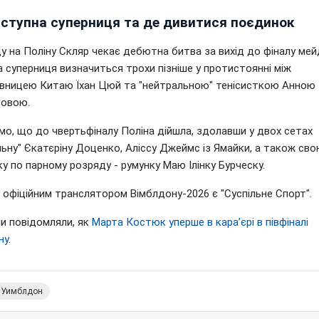
аступна суперниця та де дивитися поєдинок
 на Поліну Скляр чекає дебютна битва за вихід до фіналу мейд
 суперниця визначиться трохи пізніше у протистоянні між
вницею Китаю Їхан Цюй та "нейтральною" тенісисткою Анною
овою.
мо, що до чвертьфіналу Поліна дійшла, здолавши у двох сетах
ьну" Єкатєріну Доценко, Аліссу Джеймс із Ямайки, а також св
у по парному розряду - румунку Маю Ілінку Бурческу.
і офіційним транслятором Вімблдону-2026 є "Суспільне Спорт".
ми повідомляли, як
Марта Костюк уперше в караʼєрі в півфіналі
ну
.
Уимблдон