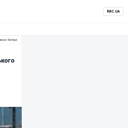
RBC.UA
ажкої битви
ького