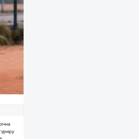
річна
урніру