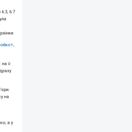
:3, 6:7
ула
раїнки.
бойкот,
на її
одразу
'єри.
су на
о, а у