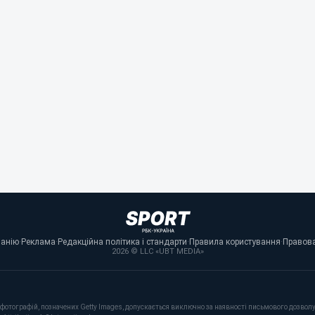
панію
·
Реклама
·
Редакційна політика і стандарти
·
Правила користування
·
Правова
2026 © LLC «UBT MEDIA»
фотографій, позначених Getty Images, допускається виключно за наявності письмового дозволу 