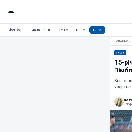
Футбол
Баскетбол
Теніс
Бокс
Інше
Головна
›
09 
ІНШЕ
15-рі
Вімбл
Зіпсован
чвертьфі
Кат
Спор