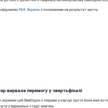
ла до свого дебютного півфіналу на юніорському Вімблдоні-202
повідомляє
РБК-Україна
з посиланням на результат матчу.
ляр вирвала перемогу у чвертьфіналі
 українки цей Вімблдон є першим у кар'єрі, проте вона вже вст
ути у вирішальні стадії змагань.