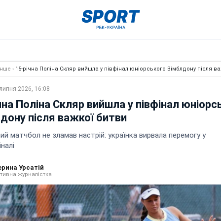
Інше
›
15-річна Поліна Скляр вийшла у півфінал юніорського Вімблдону після в
липня 2026, 16:08
чна Поліна Скляр вийшла у півфінал юніорс
дону після важкої битви
ий матчбол не зламав настрій: українка вирвала перемогу у
налі
ерина Урсатій
тивна журналістка