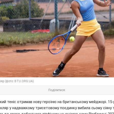
ляр (фото: BTU.ORG.UA)
Поділитися:
кий теніс отримав нову героїню на британському мейджорі. 15-
Скляр у надважкому трисетовому поєдинку вибила сьому сіяну т