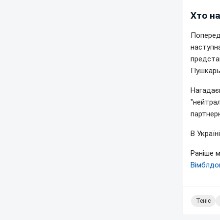
Хто н
Попереду
наступна
предста
Пушкарь
Нагадає
"нейтрал
партнерк
В Україн
Раніше 
Вімблдо
Теніс