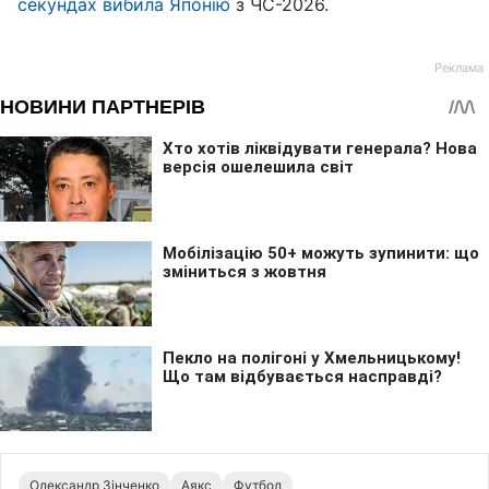
секундах вибила Японію
з ЧС-2026.
Олександр Зінченко
Аякс
Футбол