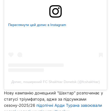
Переглянути цей допис в Instagram
Допис, поширений FC Shakhtar Donetsk (@fcshakhtar)
Нову кампанію донецький "Шахтар" розпочинає у
статусі тріумфатора, адже за підсумками
сезону-2025/26
підопічні Арди Турана завоювали