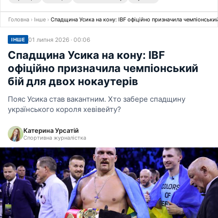
Головна
›
Інше
›
Спадщина Усика на кону: IBF офіційно призначила чемпіонський
01 липня 2026 · 00:06
ІНШЕ
Спадщина Усика на кону: IBF
офіційно призначила чемпіонський
бій для двох нокаутерів
Пояс Усика став вакантним. Хто забере спадщину
українського короля хевівейту?
Катерина Урсатій
Спортивна журналістка