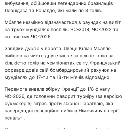
вибування, обійшовши легендарних бразильців
Леонідаса та Роналдо, які мали по 8 голів.
Мбаппе незмінно відзначається в раундах на виліт
на трьох мундіалях поспіль: ЧС-2018, ЧС-2022 та
поточному ЧС-2026.
Завдяки дублю у ворота Швеції Кіліан Мбаппе
вийшов на чисте друге місце за всю історію за
кількістю голів на чемпіонатах світу. Французький
форвард довів свій бомбардирський рахунок на
мундіалях до 17-ти та 18-ти м'ячів відповідно.
Перемога вивела збірну Франції до 1/8 фіналу
ЧС-2026, де головний фаворит турніру (за версією
букмекерів) зіграє проти збірної Парагваю, яка
напередодні сенсаційно вибила Німеччину в серії
пенальті.