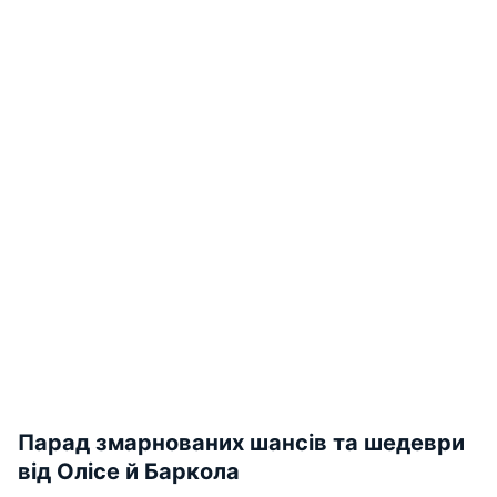
Парад змарнованих шансів та шедеври
від Олісе й Баркола