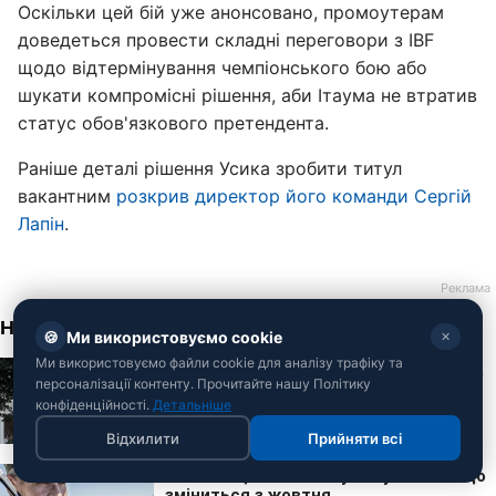
Оскільки цей бій уже анонсовано, промоутерам
доведеться провести складні переговори з IBF
щодо відтермінування чемпіонського бою або
шукати компромісні рішення, аби Ітаума не втратив
статус обов'язкового претендента.
Раніше деталі рішення Усика зробити титул
вакантним
розкрив директор його команди Сергій
Лапін
.
🍪
Ми використовуємо cookie
✕
Ми використовуємо файли cookie для аналізу трафіку та
персоналізації контенту. Прочитайте нашу Політику
конфіденційності.
Детальніше
Відхилити
Прийняти всі