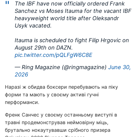
The IBF have now officially ordered Frank
Sanchez vs Moses Itauma for the vacant IBF
heavyweight world title after Oleksandr
Usyk vacated.
Itauma is scheduled to fight Filip Hrgovic on
August 29th on DAZN.
pic.twitter.com/pQLFgW6C8E
— Ring Magazine (@ringmagazine)
June 30,
2026
Наразі ж обидва боксери перебувають на піку
форми та мають у своєму активі гучні
перформанси.
Френк Санчес у своєму останньому виступі в
травні продемонстрував неймовірну міць,
брутально нокаутувавши срібного призера