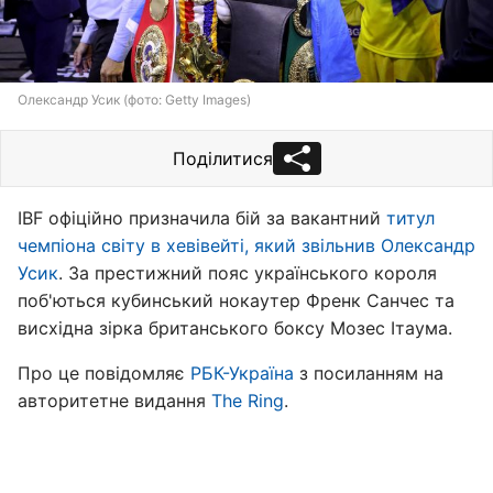
Олександр Усик (фото: Getty Images)
Поділитися
IBF офіційно призначила бій за вакантний
титул
чемпіона світу в хевівейті, який звільнив Олександр
Усик
. За престижний пояс українського короля
поб'ються кубинський нокаутер Френк Санчес та
висхідна зірка британського боксу Мозес Ітаума.
Про це повідомляє
РБК-Україна
з посиланням на
авторитетне видання
The Ring
.