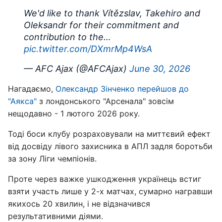
We'd like to thank Vítězslav, Takehiro and
Oleksandr for their commitment and
contribution to the…
pic.twitter.com/DXmrMp4WsA
— AFC Ajax (@AFCAjax)
June 30, 2026
Нагадаємо,
Олександр Зінченко перейшов до
"Аякса"
з лондонського "Арсенала" зовсім
нещодавно - 1 лютого 2026 року.
Тоді боси клубу розраховували на миттєвий ефект
від досвіду лівого захисника в АПЛ задля боротьби
за зону Ліги чемпіонів.
Проте через важке ушкодження українець встиг
взяти участь лише у 2-х матчах, сумарно награвши
якихось 20 хвилин, і не відзначився
результативними діями.