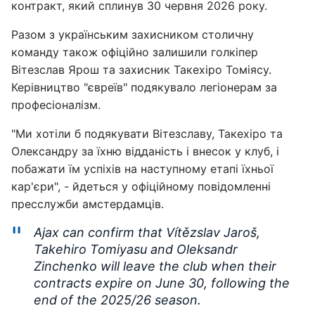
контракт, який сплинув 30 червня 2026 року.
Разом з українським захисником столичну
команду також офіційно залишили голкіпер
Вітезслав Ярош та захисник Такехіро Томіясу.
Керівництво "євреїв" подякувало легіонерам за
професіоналізм.
"Ми хотіли б подякувати Вітезславу, Такехіро та
Олександру за їхню відданість і внесок у клуб, і
побажати їм успіхів на наступному етапі їхньої
кар'єри", - йдеться у офіційному повідомленні
пресслужби амстердамців.
Ajax can confirm that Vítězslav Jaroš,
Takehiro Tomiyasu and Oleksandr
Zinchenko will leave the club when their
contracts expire on June 30, following the
end of the 2025/26 season.