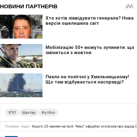
УПЛ
Шахтар
Футбол
Головна
›
Інше
›
Усього 20 хвилин на полі: "Аякс" офіційно оголосив про відхід