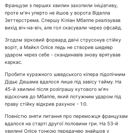
Французи з перших хвилин захопили ініціативу,
проте м'яч уперто не йшов у ворота Віделла
Зеттерстрема. Спершу Кіліан Мбаппе реалізував
вихід віч-на-віч, але гол скасували через офсайд.
Згодом зірковий форвард двічі струсонув стійку
воріт, а Майкл Олісе ледь не створив шедевр
ударом через себе - скандинавів знову врятував
каркас.
Пробити куражного шведського кіпера підопічним
Дідьє Дешама вдалося лише під завісу тайму. На
45-й хвилині після розіграшу кутового м'яч
відскочив до Мбаппе, який потужним ударом під
праву стійку відкрив рахунок - 1:0.
Повністю зняти питання про переможця французам
вдалося на старті другої половини гри. На 53-й
хвилині Олісе тонкою передачею знайшов у