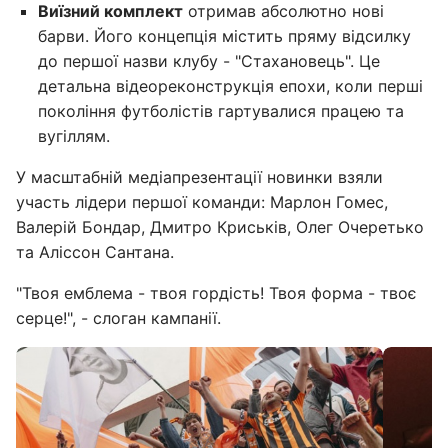
Виїзний комплект
отримав абсолютно нові
барви. Його концепція містить пряму відсилку
до першої назви клубу - "Стахановець". Це
детальна відеореконструкція епохи, коли перші
покоління футболістів гартувалися працею та
вугіллям.
У масштабній медіапрезентації новинки взяли
участь лідери першої команди: Марлон Гомес,
Валерій Бондар, Дмитро Криськів, Олег Очеретько
та Аліссон Сантана.
"Твоя емблема - твоя гордість! Твоя форма - твоє
серце!", - слоган кампанії.