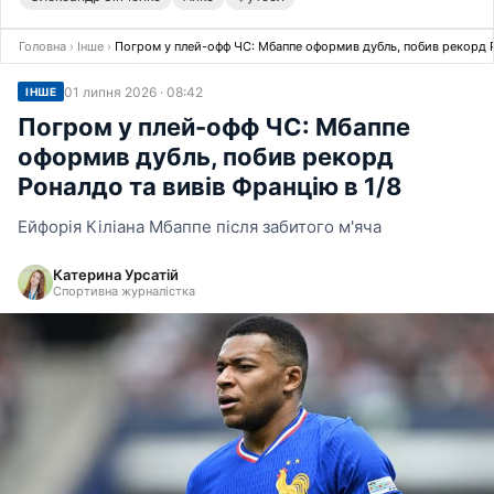
Головна
›
Інше
›
Погром у плей-офф ЧС: Мбаппе оформив дубль, побив рекорд Р
01 липня 2026 · 08:42
ІНШЕ
Погром у плей-офф ЧС: Мбаппе
оформив дубль, побив рекорд
Роналдо та вивів Францію в 1/8
Ейфорія Кіліана Мбаппе після забитого м'яча
Катерина Урсатій
Спортивна журналістка