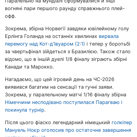
Паралельно на мундіалі сформувалися й інші
вогняні пари першого раунду справжнього плей-
офф.
Зокрема, збірна Норвегії завдяки ювілейному голу
Ерлінга Голанда на останніх хвилинах
вирвала
перемогу над Кот-д'Івуаром (2:1)
і тепер у боротьбі
за чвертьфінал зійдеться з Бразилією. Також стало
відомо, що в іншій дуелі 1/8 фіналу зіграють збірні
Канади та Марокко.
Нагадаємо, що цей ігровий день на ЧС-2026
виявився багатим на сенсації та гучні заяви.
Зокрема, у паралельному матчі 1/16 фіналу збірна
Німеччини несподівано поступилася Парагваю і
покинула турнір
.
Після цього фіаско легендарний німецький
голкіпер
Мануель Ноєр оголосив про остаточне завершення