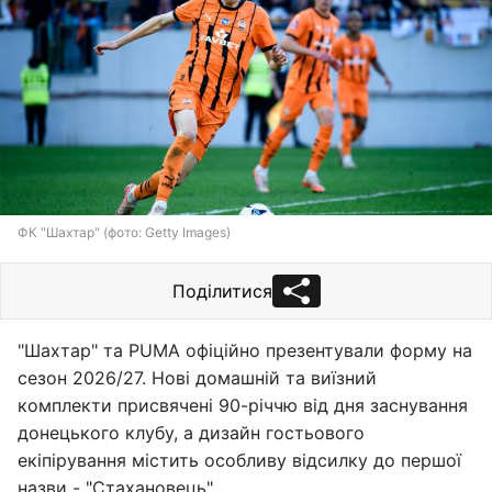
ФК "Шахтар" (фото: Getty Images)
Поділитися
"Шахтар" та PUMA офіційно презентували форму на
сезон 2026/27. Нові домашній та виїзний
комплекти присвячені 90-річчю від дня заснування
донецького клубу, а дизайн гостьового
екіпірування містить особливу відсилку до першої
назви - "Стахановець".