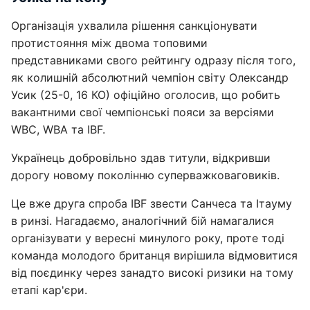
Організація ухвалила рішення санкціонувати
протистояння між двома топовими
представниками свого рейтингу одразу після того,
як колишній абсолютний чемпіон світу Олександр
Усик (25-0, 16 КО) офіційно оголосив, що робить
вакантними свої чемпіонські пояси за версіями
WBC, WBA та IBF.
Українець добровільно здав титули, відкривши
дорогу новому поколінню суперважковаговиків.
Це вже друга спроба IBF звести Санчеса та Ітауму
в ринзі. Нагадаємо, аналогічний бій намагалися
організувати у вересні минулого року, проте тоді
команда молодого британця вирішила відмовитися
від поєдинку через занадто високі ризики на тому
етапі кар'єри.