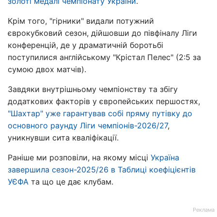
золоті медалі чемпіонату України
.
Крім того, "гірники" видали потужний
єврокубковий сезон, дійшовши до півфіналу Ліги
конференцій, де у драматичній боротьбі
поступилися англійському "Крістал Пелес" (2:5 за
сумою двох матчів).
Завдяки внутрішньому чемпіонству та збігу
додаткових факторів у європейських першостях,
"Шахтар" уже гарантував собі пряму путівку до
основного раунду Ліги чемпіонів-2026/27
,
уникнувши сита кваліфікації.
Раніше ми розповіли, на якому місці
Україна
завершила сезон-2025/26 в Таблиці коефіцієнтів
УЄФА
та що це дає клубам.