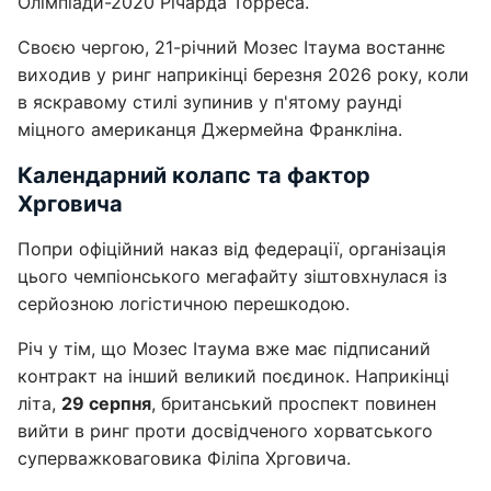
Олімпіади-2020 Річарда Торреса.
Своєю чергою, 21-річний Мозес Ітаума востаннє
виходив у ринг наприкінці березня 2026 року, коли
в яскравому стилі зупинив у п'ятому раунді
міцного американця Джермейна Франкліна.
Календарний колапс та фактор
Хрговича
Попри офіційний наказ від федерації, організація
цього чемпіонського мегафайту зіштовхнулася із
серйозною логістичною перешкодою.
Річ у тім, що Мозес Ітаума вже має підписаний
контракт на інший великий поєдинок. Наприкінці
літа,
29 серпня
, британський проспект повинен
вийти в ринг проти досвідченого хорватського
суперважковаговика Філіпа Хрговича.