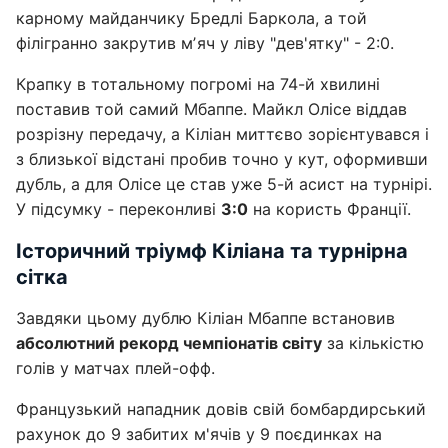
карному майданчику Бредлі Баркола, а той
філігранно закрутив мʼяч у ліву "дев'ятку" - 2:0.
Крапку в тотальному погромі на 74-й хвилині
поставив той самий Мбаппе. Майкл Олісе віддав
розрізну передачу, а Кіліан миттєво зорієнтувався і
з близької відстані пробив точно у кут, оформивши
дубль, а для Олісе це став уже 5-й асист на турнірі.
У підсумку - переконливі
3:0
на користь Франції.
Історичний тріумф Кіліана та турнірна
сітка
Завдяки цьому дублю Кіліан Мбаппе встановив
абсолютний рекорд чемпіонатів світу
за кількістю
голів у матчах плей-офф.
Французький нападник довів свій бомбардирський
рахунок до 9 забитих м'ячів у 9 поєдинках на