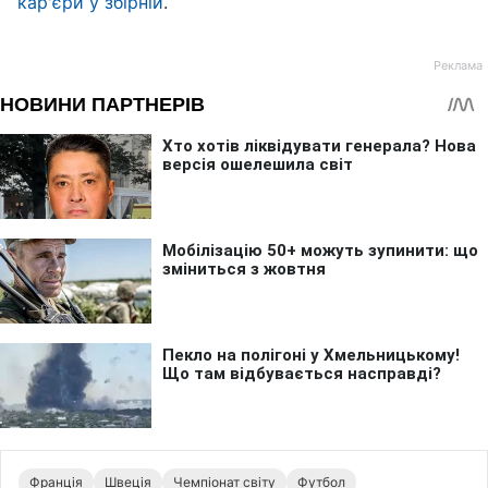
кар'єри у збірній
.
Франція
Швеція
Чемпіонат світу
Футбол