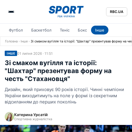
RBC.UA
Футбол
Баскетбол
Теніс
Бокс
Інше
Головна
›
Інше
›
Зі смаком вугілля та історії: "Шахтар" презентував форму на ч
01 липня 2026 · 11:51
ІНШЕ
Зі смаком вугілля та історії:
"Шахтар" презентував форму на
честь "Стахановця"
Дизайн, який приховує 90 років історії. Чинні чемпіони
України виходитимуть на поле у формі із секретним
відсиланням до перших поколінь
Катерина Урсатій
Спортивна журналістка