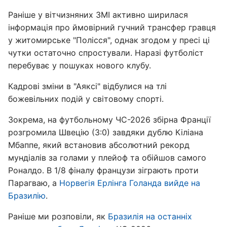
Раніше у вітчизняних ЗМІ активно ширилася
інформація про ймовірний гучний трансфер гравця
у житомирське "Полісся", однак згодом у пресі ці
чутки остаточно спростували. Наразі футболіст
перебуває у пошуках нового клубу.
Кадрові зміни в "Аяксі" відбулися на тлі
божевільних подій у світовому спорті.
Зокрема, на футбольному ЧС-2026 збірна Франції
розгромила Швецію (3:0) завдяки дублю Кіліана
Мбаппе, який встановив абсолютний рекорд
мундіалів за голами у плейоф та обійшов самого
Роналдо. В 1/8 фіналу французи зіграють проти
Парагваю, а
Норвегія Ерлінга Голанда вийде на
Бразилію
.
Раніше ми розповіли, як
Бразилія на останніх