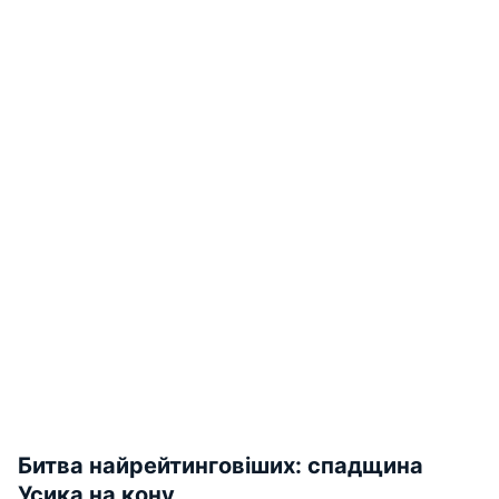
Битва найрейтинговіших: спадщина
Усика на кону