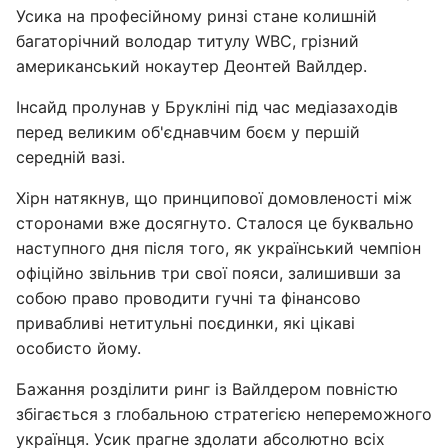
Усика на професійному ринзі стане колишній
багаторічний володар титулу WBC, грізний
американський нокаутер Деонтей Вайлдер.
Інсайд пролунав у Брукліні під час медіазаходів
перед великим об'єднавчим боєм у першій
середній вазі.
Хірн натякнув, що принципової домовленості між
сторонами вже досягнуто. Сталося це буквально
наступного дня після того, як український чемпіон
офіційно звільнив три свої пояси, залишивши за
собою право проводити гучні та фінансово
привабливі нетитульні поєдинки, які цікаві
особисто йому.
Бажання розділити ринг із Вайлдером повністю
збігається з глобальною стратегією непереможного
українця. Усик прагне здолати абсолютно всіх