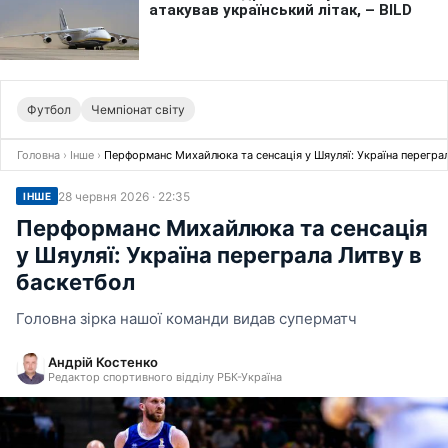
Футбол
Чемпіонат світу
Головна
›
Інше
›
Перформанс Михайлюка та сенсація у Шяуляї: Україна перегра
28 червня 2026 · 22:35
ІНШЕ
Перформанс Михайлюка та сенсація
у Шяуляї: Україна переграла Литву в
баскетбол
Головна зірка нашої команди видав суперматч
Андрій Костенко
Редактор спортивного відділу РБК-Україна