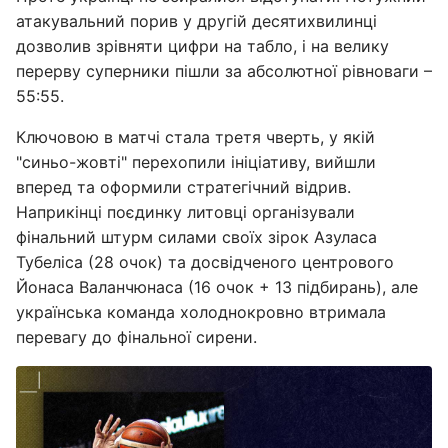
атакувальний порив у другій десятихвилинці
дозволив зрівняти цифри на табло, і на велику
перерву суперники пішли за абсолютної рівноваги –
55:55.
Ключовою в матчі стала третя чверть, у якій
"синьо-жовті" перехопили ініціативу, вийшли
вперед та оформили стратегічний відрив.
Наприкінці поєдинку литовці організували
фінальний штурм силами своїх зірок Азуласа
Тубеліса (28 очок) та досвідченого центрового
Йонаса Валанчюнаса (16 очок + 13 підбирань), але
українська команда холоднокровно втримала
перевагу до фінальної сирени.