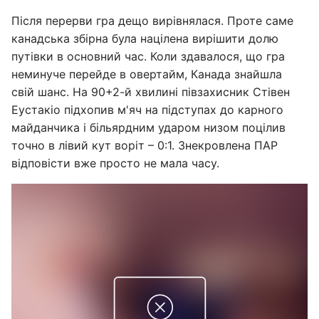
Після перерви гра дещо вирівнялася. Проте саме
канадська збірна була націлена вирішити долю
путівки в основний час. Коли здавалося, що гра
неминуче перейде в овертайм, Канада знайшла
свій шанс. На 90+2-й хвилині півзахисник Стівен
Еустакіо підхопив м'яч на підступах до карного
майданчика і більярдним ударом низом поцілив
точно в лівий кут воріт – 0:1. Знекровлена ПАР
відповісти вже просто не мала часу.