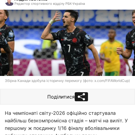
Редактор спортивного відділу РБК-Україна
Збірна Канади здобула історичну перемогу (фото: x.com/FIFAWorldCup)
Поділитися
На чемпіонаті світу-2026 офіційно стартувала
найбільш безкомпромісна стадія – матчі на виліт. У
першому ж поєдинку 1/16 фіналу вболівальники