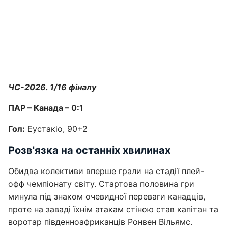
ЧС-2026. 1/16 фіналу
ПАР – Канада – 0:1
Гол:
Еустакіо, 90+2
Розв'язка на останніх хвилинах
Обидва колективи вперше грали на стадії плей-
офф чемпіонату світу. Стартова половина гри
минула під знаком очевидної переваги канадців,
проте на заваді їхнім атакам стіною став капітан та
воротар південноафриканців Ронвен Вільямс.