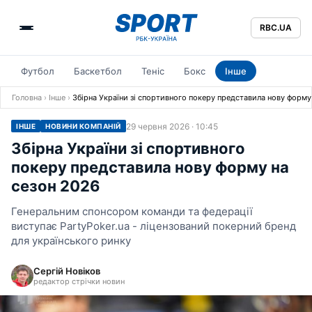
RBC.UA
Футбол
Баскетбол
Теніс
Бокс
Інше
Головна
›
Інше
›
Збірна України зі спортивного покеру представила нову форму
29 червня 2026 · 10:45
ІНШЕ
НОВИНИ КОМПАНІЙ
Збірна України зі спортивного
покеру представила нову форму на
сезон 2026
Генеральним спонсором команди та федерації
виступає PartyPoker.ua - ліцензований покерний бренд
для українського ринку
Сергій Новіков
редактор стрічки новин