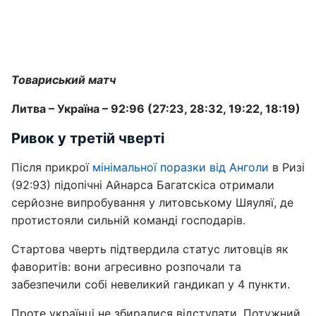
Товариський матч
Литва – Україна – 92:96 (27:23, 28:32, 19:22, 18:19)
Ривок у третій чверті
Після прикрої
мінімальної поразки від Анголи
в Ризі
(92:93) підопічні Айнарса Багатскіса отримали
серйозне випробування у литовському Шяуляї, де
протистояли сильній команді господарів.
Стартова чверть підтвердила статус литовців як
фаворитів: вони агресивно розпочали та
забезпечили собі невеликий гандикап у 4 пункти.
Проте українці не збиралися відступати. Потужний