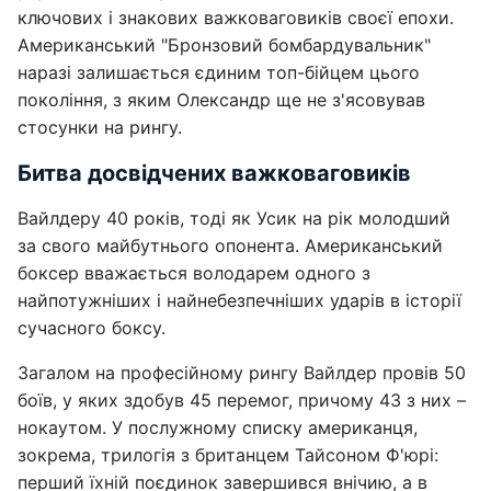
ключових і знакових важковаговиків своєї епохи.
Американський "Бронзовий бомбардувальник"
наразі залишається єдиним топ-бійцем цього
покоління, з яким Олександр ще не з'ясовував
стосунки на рингу.
Битва досвідчених важковаговиків
Вайлдеру 40 років, тоді як Усик на рік молодший
за свого майбутнього опонента. Американський
боксер вважається володарем одного з
найпотужніших і найнебезпечніших ударів в історії
сучасного боксу.
Загалом на професійному рингу Вайлдер провів 50
боїв, у яких здобув 45 перемог, причому 43 з них –
нокаутом. У послужному списку американця,
зокрема, трилогія з британцем Тайсоном Ф'юрі:
перший їхній поєдинок завершився внічию, а в