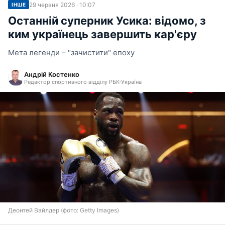
29 червня 2026 · 10:07
ІНШЕ
Останній суперник Усика: відомо, з
ким українець завершить кар'єру
Мета легенди – "зачистити" епоху
Андрій Костенко
Редактор спортивного відділу РБК-Україна
Деонтей Вайлдер (фото: Getty Images)