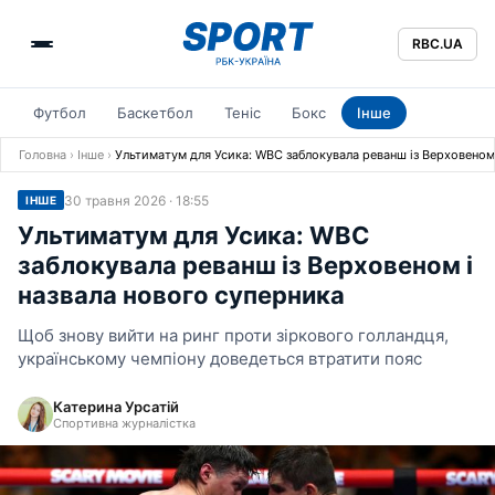
RBC.UA
Футбол
Баскетбол
Теніс
Бокс
Інше
Головна
›
Інше
›
Ультиматум для Усика: WBC заблокувала реванш із Верховеном 
30 травня 2026 · 18:55
ІНШЕ
Ультиматум для Усика: WBC
заблокувала реванш із Верховеном і
назвала нового суперника
Щоб знову вийти на ринг проти зіркового голландця,
українському чемпіону доведеться втратити пояс
Катерина Урсатій
Спортивна журналістка