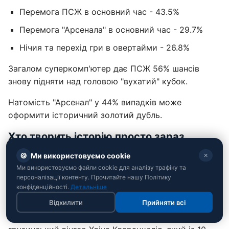
Перемога ПСЖ в основний час - 43.5%
Перемога "Арсенала" в основний час - 29.7%
Нічия та перехід гри в овертайми - 26.8%
Загалом суперкомп'ютер дає ПСЖ 56% шансів
знову підняти над головою "вухатий" кубок.
Натомість "Арсенал" у 44% випадків може
оформити історичний золотий дубль.
Хто творить історію просто зараз
🍪
Ми використовуємо cookie
✕
Паризький клуб прагне стати першою командою
Ми використовуємо файли cookie для аналізу трафіку та
після мадридського "Реала", якій вдасться
персоналізації контенту. Прочитайте нашу Політику
захистити титул переможця Ліги чемпіонів у її
конфіденційності.
Детальніше
сучасному форматі.
Відхилити
Прийняти всі
Головною зброєю французів у цьому розіграші став