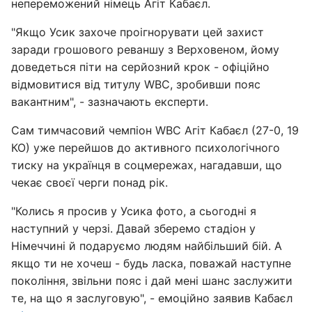
непереможений німець Агіт Кабаєл.
"Якщо Усик захоче проігнорувати цей захист
заради грошового реваншу з Верховеном, йому
доведеться піти на серйозний крок - офіційно
відмовитися від титулу WBC, зробивши пояс
вакантним", - зазначають експерти.
Сам тимчасовий чемпіон WBC Агіт Кабаєл (27-0, 19
КО) уже перейшов до активного психологічного
тиску на українця в соцмережах, нагадавши, що
чекає своєї черги понад рік.
"Колись я просив у Усика фото, а сьогодні я
наступний у черзі. Давай зберемо стадіон у
Німеччині й подаруємо людям найбільший бій. А
якщо ти не хочеш - будь ласка, поважай наступне
покоління, звільни пояс і дай мені шанс заслужити
те, на що я заслуговую", - емоційно заявив Кабаєл