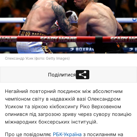
Олександр Усик (фото: Getty Images)
Поділитися
Негайний повторний поєдинок між абсолютним
чемпіоном світу в надважкій вазі Олександром
Усиком та зіркою кікбоксингу Ріко Верховеном
опинився під загрозою зриву через сувору позицію
міжнародних боксерських інституцій.
Про це повідомляє
РБК-Україна
з посиланням на