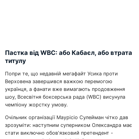
Пастка від WBC: або Кабаєл, або втрата
титулу
Попри те, що недавній мегафайт Усика проти
Верховена завершився важкою перемогою
українця, а фанати вже вимагають продовження
шоу, Всесвітня боксерська рада (WBC) висунула
чемпіону жорстку умову.
Очільник організації Маурісіо Сулейман чітко дав
зрозуміти: наступним суперником Олександра має
стати виключно обов'язковий претендент -