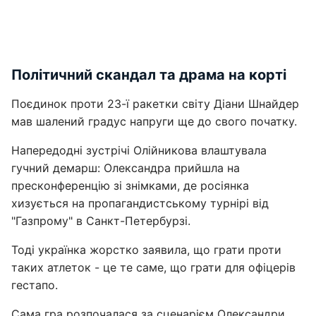
Політичний скандал та драма на корті
Поєдинок проти 23-ї ракетки світу Діани Шнайдер
мав шалений градус напруги ще до свого початку.
Напередодні зустрічі Олійникова влаштувала
гучний демарш: Олександра прийшла на
пресконференцію зі знімками, де росіянка
хизується на пропагандистському турнірі від
"Газпрому" в Санкт-Петербурзі.
Тоді українка жорстко заявила, що грати проти
таких атлеток - це те саме, що грати для офіцерів
гестапо.
Сама гра розпочалася за сценарієм Олександри,