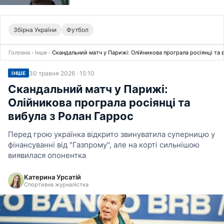
Збірна України
Футбол
Головна
›
Інше
›
Скандальний матч у Парижі: Олійникова програла росіянці та 
30 травня 2026 · 15:10
ІНШЕ
Скандальний матч у Парижі:
Олійникова програла росіянці та
вибула з Ролан Гаррос
Перед грою українка відкрито звинуватила суперницю у
фінансуванні від "Газпрому", але на корті сильнішою
виявилася опонентка
Катерина Урсатій
Спортивна журналістка