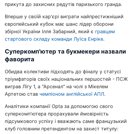
прикута до захисних редутів паризького гранда.
Вперше у своїй кар'єрі виграти найпрестижніший
європейський кубок має шанс лідер оборони
збірної України Ілля Забарний, який є
гравцем
стартового складу команди Луїса Енріке
.
Суперкомп'ютер та букмекери назвали
фаворита
Обидва колективи підходять до фіналу у статусі
тріумфаторів своїх національних першостей - ПСЖ
виграв Лігу 1, а "Арсенал" на чолі з Мікелем
Артетою став
чемпіоном англійської АПЛ
.
Аналітики компанії Opta за допомогою свого
суперкомп'ютера прорахували ймовірність
підсумкового успіху і вважають саме французький
клуб головним претендентом на захист титулу: