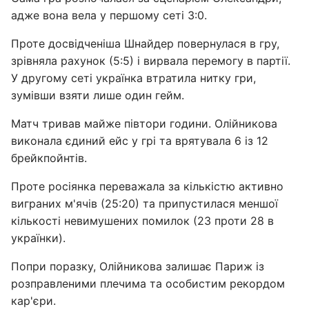
адже вона вела у першому сеті 3:0.
Проте досвідченіша Шнайдер повернулася в гру,
зрівняла рахунок (5:5) і вирвала перемогу в партії.
У другому сеті українка втратила нитку гри,
зумівши взяти лише один гейм.
Матч тривав майже півтори години. Олійникова
виконала єдиний ейс у грі та врятувала 6 із 12
брейкпойнтів.
Проте росіянка переважала за кількістю активно
виграних м'ячів (25:20) та припустилася меншої
кількості невимушених помилок (23 проти 28 в
українки).
Попри поразку, Олійникова залишає Париж із
розправленими плечима та особистим рекордом
кар'єри.