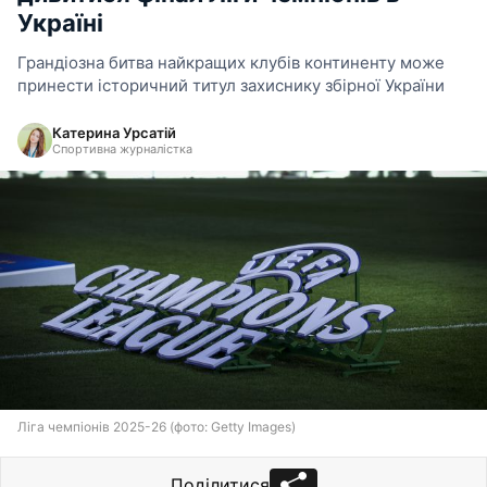
Україні
Грандіозна битва найкращих клубів континенту може
принести історичний титул захиснику збірної України
Катерина Урсатій
Спортивна журналістка
Ліга чемпіонів 2025-26 (фото: Getty Images)
Поділитися