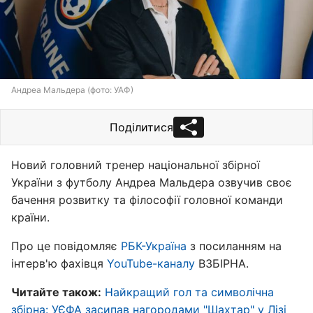
Андреа Мальдера (фото: УАФ)
Поділитися
Новий головний тренер національної збірної
України з футболу Андреа Мальдера озвучив своє
бачення розвитку та філософії головної команди
країни.
Про це повідомляє
РБК-Україна
з посиланням на
інтерв'ю фахівця
YouTube-каналу
ВЗБІРНА.
Читайте також:
Найкращий гол та символічна
збірна: УЄФА засипав нагородами "Шахтар" у Лізі