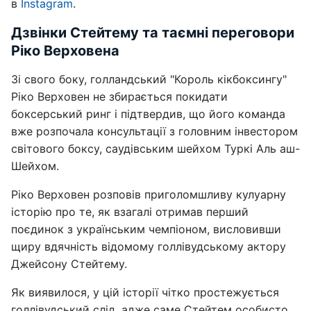
в
Instagram
.
Дзвінки Стейтему та таємні переговори
Ріко Верховена
Зі свого боку, голландський "Король кікбоксингу"
Ріко Верховен не збирається покидати
боксерський ринг і підтвердив, що його команда
вже розпочала консультації з головним інвестором
світового боксу, саудівським шейхом Туркі Аль аш-
Шейхом.
Ріко Верховен розповів приголомшливу кулуарну
історію про те, як взагалі отримав перший
поєдинок з українським чемпіоном, висловивши
щиру вдячність відомому голлівудському актору
Джейсону Стейтему.
Як виявилося, у цій історії чітко простежується
голлівудський слід, адже саме Стейтем особисто