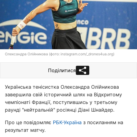
Олександра Олійникова (фото: instagram.com/_drones4ua.org)
Поділитися
Українська тенісистка Олександра Олійникова
завершила свій історичний шлях на Відкритому
чемпіонаті Франції, поступившись у третьому
раунді "нейтральній" росіянці Діані Шнайдер.
Про це повідомляє
РБК-Україна
з посиланням на
результат матчу.