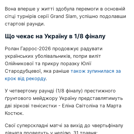
Вона вперше у житті здобула перемоги в основній
сітці турнірів серії Grand Slam, успішно подолавши
стартові раунди.
Що чекає на Україну в 1/8 фіналу
Ролан Гаррос-2026 продовжує радувати
українських уболівальників, попри виліт
Олійникової та прикру поразку Юлії
Стародубцевої, яка раніше
також зупинилася за
крок від рекорду
.
У четвертому раунді (1/8 фіналу) престижного
ґрунтового мейджору Україну представлятимуть
дві зіркові тенісистки - Еліна Світоліна та Марта
Костюк.
Свої суперскладні матчі за вихід до чвертьфіналу
дівчата проведуть у неділю, 31 травня: