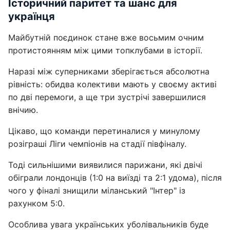
Історичний паритет та шанс для
українця
Майбутній поєдинок стане вже восьмим очним
протистоянням між цими топклубами в історії.
Наразі між суперниками зберігається абсолютна
рівність: обидва колективи мають у своєму активі
по дві перемоги, а ще три зустрічі завершилися
внічию.
Цікаво, що команди перетиналися у минулому
розіграші Ліги чемпіонів на стадії півфіналу.
Тоді сильнішими виявилися парижани, які двічі
обіграли лондонців (1:0 на виїзді та 2:1 удома), після
чого у фіналі знищили міланський "Інтер" із
рахунком 5:0.
Особлива увага українських уболівальників буде