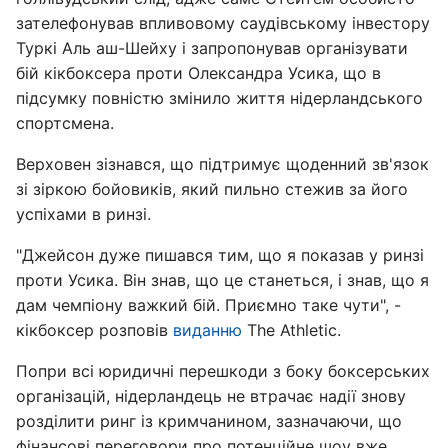
зателефонував впливовому саудівському інвестору
Туркі Аль аш-Шейху і запропонував організувати
бій кікбоксера проти Олександра Усика, що в
підсумку повністю змінило життя нідерландського
спортсмена.
Верховен зізнався, що підтримує щоденний зв'язок
зі зіркою бойовиків, який пильно стежив за його
успіхами в ринзі.
"Джейсон дуже пишався тим, що я показав у ринзі
проти Усика. Він знав, що це станеться, і знав, що я
дам чемпіону важкий бій. Приємно таке чути", -
кікбоксер розповів
виданню
The Athletic.
Попри всі юридичні перешкоди з боку боксерських
організацій, нідерландець не втрачає надії знову
розділити ринг із кримчанином, зазначаючи, що
фінансові переговори про потенційне шоу вже