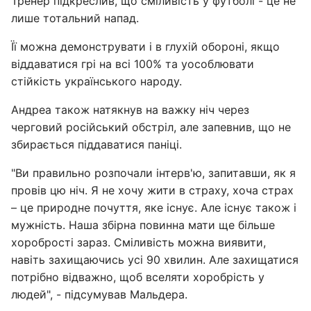
Тренер підкреслив, що сміливість у футболі - це не
лише тотальний напад.
Її можна демонструвати і в глухій обороні, якщо
віддаватися грі на всі 100% та уособлювати
стійкість українського народу.
Андреа також натякнув на важку ніч через
черговий російський обстріл, але запевнив, що не
збирається піддаватися паніці.
"Ви правильно розпочали інтерв'ю, запитавши, як я
провів цю ніч. Я не хочу жити в страху, хоча страх
– це природне почуття, яке існує. Але існує також і
мужність. Наша збірна повинна мати ще більше
хоробрості зараз. Сміливість можна виявити,
навіть захищаючись усі 90 хвилин. Але захищатися
потрібно відважно, щоб вселяти хоробрість у
людей", - підсумував Мальдера.