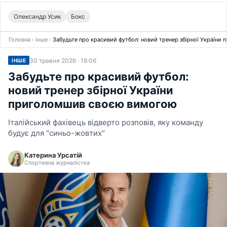
Олександр Усик
Бокс
Головна
›
Інше
›
Забудьте про красивий футбол: новий тренер збірної Україн
30 травня 2026 · 18:06
ІНШЕ
Забудьте про красивий футбол:
новий тренер збірної України
приголомшив своєю вимогою
Італійський фахівець відверто розповів, яку команду
будує для "синьо-жовтих"
Катерина Урсатій
Спортивна журналістка