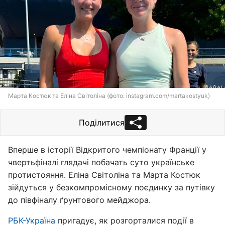
Марта Костюк та Еліна Світоліна (фото: instagram.com/martakostyuk)
Поділитися
Вперше в історії Відкритого чемпіонату Франції у
чвертьфіналі глядачі побачать суто українське
протистояння. Еліна Світоліна та Марта Костюк
зійдуться у безкомпромісному поєдинку за путівку
до півфіналу ґрунтового мейджора.
РБК-Україна
пригадує, як розгорталися події в