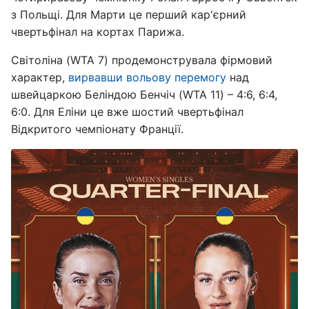
з Польщі. Для Марти це перший кар'єрний
чвертьфінал на кортах Парижа.
Світоліна (WTA 7) продемонструвала фірмовий
характер,
вирвавши вольову перемогу
над
швейцаркою Беліндою Бенчіч (WTA 11) – 4:6, 6:4,
6:0. Для Еліни це вже шостий чвертьфінал
Відкритого чемпіонату Франції.