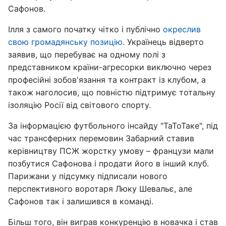
Сафонов.
Ілля з самого початку чітко і публічно
окреслив
свою громадянську позицію
. Українець відверто
заявив, що перебуває на одному полі з
представником країни-агресорки виключно через
професійні зобов'язання та контракт із клубом, а
також наголосив, що повністю підтримує тотальну
ізоляцію Росії від світового спорту.
За інформацією футбольного інсайду "ТаТоТаке", під
час трансферних перемовин Забарний ставив
керівництву ПСЖ жорстку умову – французи мали
позбутися Сафонова і продати його в інший клуб.
Парижани у підсумку підписали нового
перспективного воротаря Люку Шевальє, але
Сафонов так і залишився в команді.
Більш того, він виграв конкуренцію в новачка і став