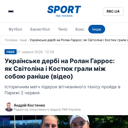
RBC.UA
Футбол
Баскетбол
Теніс
Бокс
Інше
Головна
›
Інше
›
Українське дербі на Ролан Гаррос: як Світоліна і Костюк грали
01 червня 2026 · 12:39
ІНШЕ
Українське дербі на Ролан Гаррос:
як Світоліна і Костюк грали між
собою раніше (відео)
Історичним матч лідерок вітчизняного тенісу пройде в
Парижі 2 червня
Андрій Костенко
Редактор спортивного відділу РБК-Україна