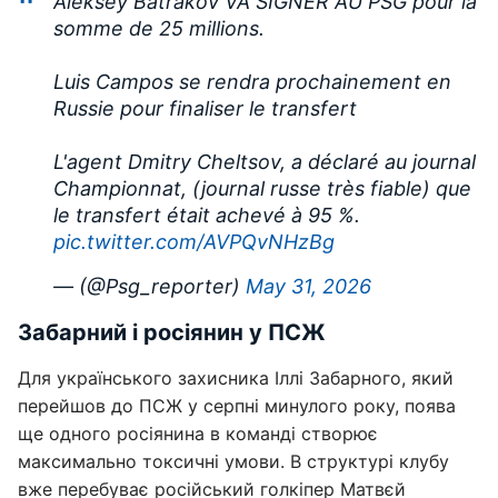
Aleksey Batrakov VA SIGNER AU PSG pour la
somme de 25 millions.
Luis Campos se rendra prochainement en
Russie pour finaliser le transfert
L'agent Dmitry Cheltsov, a déclaré au journal
Championnat, (journal russe très fiable) que
le transfert était achevé à 95 %.
pic.twitter.com/AVPQvNHzBg
— (@Psg_reporter)
May 31, 2026
Забарний і росіянин у ПСЖ
Для українського захисника Іллі Забарного, який
перейшов до ПСЖ у серпні минулого року, поява
ще одного росіянина в команді створює
максимально токсичні умови. В структурі клубу
вже перебуває російський голкіпер Матвєй