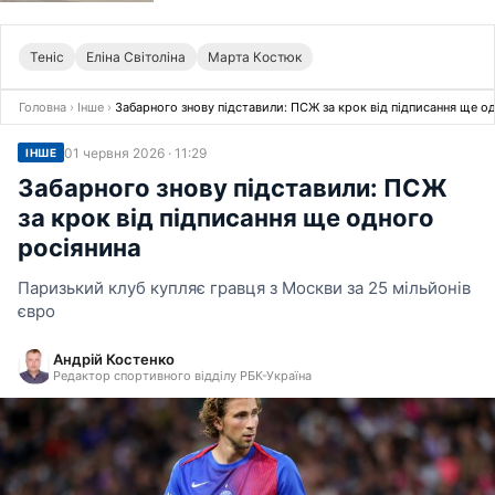
Теніс
Еліна Світоліна
Марта Костюк
Головна
›
Інше
›
Забарного знову підставили: ПСЖ за крок від підписання ще о
01 червня 2026 · 11:29
ІНШЕ
Забарного знову підставили: ПСЖ
за крок від підписання ще одного
росіянина
Паризький клуб купляє гравця з Москви за 25 мільйонів
євро
Андрій Костенко
Редактор спортивного відділу РБК-Україна