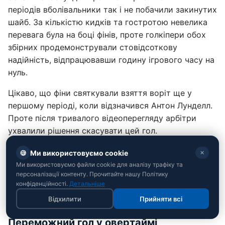
періодів вболівальники так і не побачили закинутих
шайб. За кількістю кидків та гостротою невелика
перевага була на боці фінів, проте голкіпери обох
збірних продемонстрували стовідсоткову
надійність, відпрацювавши годину ігрового часу на
нуль.
Цікаво, що фіни святкували взяття воріт ще у
першому періоді, коли відзначився Антон Лунделл.
Проте після тривалого відеоперегляду арбітри
ухвалили рішення скасувати цей гол.
Швейцарці, які на груповому етапі обіграли
🍪
Ми використовуємо cookie
✕
Фінляндію (4:2) та загалом мали три поспіль очні
Ми використовуємо файли cookie для аналізу трафіку та
персоналізації контенту. Прочитайте нашу Політику
перемоги над цим суперником на світових
конфіденційності.
Детальніше
першостях, цього разу зламати оборону опонентів
Відхилити
Прийняти всі
не змогли.
Переможний гол у овертаймі