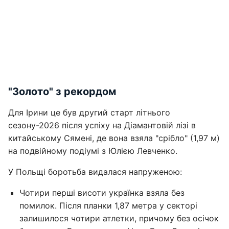
"Золото" з рекордом
Для Ірини це був другий старт літнього
сезону-2026 після успіху на Діамантовій лізі в
китайському Сямені, де вона взяла "срібло" (1,97 м)
на подвійному подіумі з Юлією Левченко.
У Польщі боротьба видалася напруженою:
Чотири перші висоти українка взяла без
помилок. Після планки 1,87 метра у секторі
залишилося чотири атлетки, причому без осічок