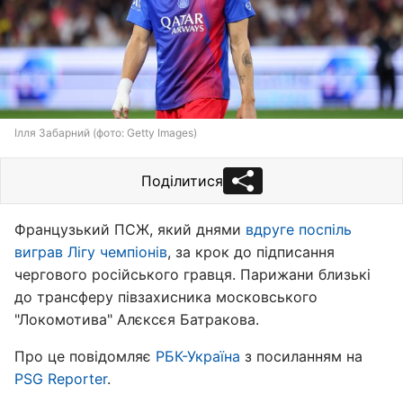
Ілля Забарний (фото: Getty Images)
Поділитися
Французький ПСЖ, який днями
вдруге поспіль
виграв Лігу чемпіонів
, за крок до підписання
чергового російського гравця. Парижани близькі
до трансферу півзахисника московського
"Локомотива" Алєксєя Батракова.
Про це повідомляє
РБК-Україна
з посиланням на
PSG Reporter
.