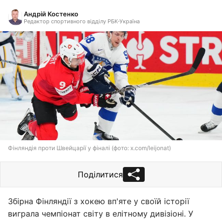
Андрій Костенко
Редактор спортивного відділу РБК-Україна
Фінляндія проти Швейцарії у фіналі (фото: x.com/leijonat)
Поділитися
Збірна Фінляндії з хокею вп'яте у своїй історії
виграла чемпіонат світу в елітному дивізіоні. У