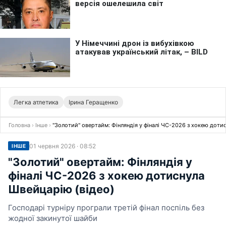
Легка атлетика
Ірина Геращенко
Головна
›
Інше
›
"Золотий" овертайм: Фінляндія у фіналі ЧС-2026 з хокею доти
01 червня 2026 · 08:52
ІНШЕ
"Золотий" овертайм: Фінляндія у
фіналі ЧС-2026 з хокею дотиснула
Швейцарію (відео)
Господарі турніру програли третій фінал поспіль без
жодної закинутої шайби