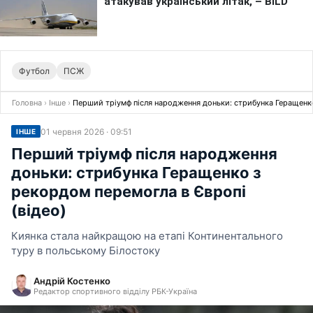
Футбол
ПСЖ
Головна
›
Інше
›
Перший тріумф після народження доньки: стрибунка Геращенко
01 червня 2026 · 09:51
ІНШЕ
Перший тріумф після народження
доньки: стрибунка Геращенко з
рекордом перемогла в Європі
(відео)
Киянка стала найкращою на етапі Континентального
туру в польському Білостоку
Андрій Костенко
Редактор спортивного відділу РБК-Україна