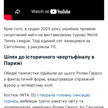
Крім того, в грудні 2025 року українки провели
скорочений матч на виставковому турнірі World
Tennis League. Тоді єдиний сет залишився за
Світоліною, з рахунком 7:5.
Шлях до історичного чвертьфіналу в
Парижі
Обидві тенісистки підійшли до цього Ролан Гаррос
у фантастичній формі, влаштувавши справжній
фурор у четвертому колі:
Костюк (WTA 15)
створила головну сенсацію
турніру
, вибивши третю ракетку світу та
чотириразову чемпіонку Ролан Гаррос Ігу Свьонтек