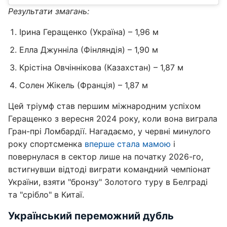
Результати змагань:
Ірина Геращенко (Україна) – 1,96 м
Елла Джунніла (Фінляндія) – 1,90 м
Крістіна Овчіннікова (Казахстан) – 1,87 м
Солен Жікель (Франція) – 1,87 м
Цей тріумф став першим міжнародним успіхом
Геращенко з вересня 2024 року, коли вона виграла
Гран-прі Ломбардії. Нагадаємо, у червні минулого
року спортсменка
вперше стала мамою
і
повернулася в сектор лише на початку 2026-го,
встигнувши відтоді виграти командний чемпіонат
України, взяти "бронзу" Золотого туру в Белграді
та "срібло" в Китаї.
Український переможний дубль