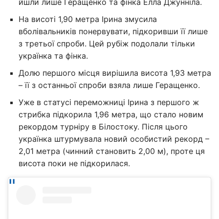
йшли лише Геращенко та фінка Елла Джунніла.
На висоті 1,90 метра Ірина змусила
вболівальників понервувати, підкоривши її лише
з третьої спроби. Цей рубіж подолали тільки
українка та фінка.
Долю першого місця вирішила висота 1,93 метра
– її з останньої спроби взяла лише Геращенко.
Уже в статусі переможниці Ірина з першого ж
стрибка підкорила 1,96 метра, що стало новим
рекордом турніру в Білостоку. Після цього
українка штурмувала новий особистий рекорд –
2,01 метра (чинний становить 2,00 м), проте ця
висота поки не підкорилася.