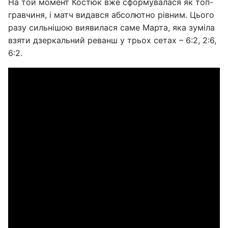
На той момент Костюк вже сформувалася як топ-
гравчиня, і матч видався абсолютно рівним. Цього
разу сильнішою виявилася саме Марта, яка зуміла
взяти дзеркальний реванш у трьох сетах – 6:2, 2:6,
6:2.