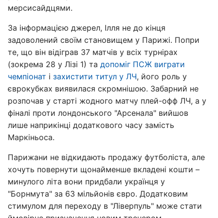
мерсисайдцями.
За інформацією джерел, Ілля не до кінця
задоволений своїм становищем у Парижі. Попри
те, що він відіграв 37 матчів у всіх турнірах
(зокрема 28 у Лізі 1) та
допоміг ПСЖ виграти
чемпіонат
і
захистити титул у ЛЧ
, його роль у
єврокубках виявилася скромнішою. Забарний не
розпочав у старті жодного матчу плей-офф ЛЧ, а у
фіналі проти лондонського "Арсенала" вийшов
лише наприкінці додаткового часу замість
Маркіньоса.
Парижани не відкидають продажу футболіста, але
хочуть повернути щонайменше вкладені кошти –
минулого літа вони придбали українця у
"Борнмута" за 63 мільйонів євро. Додатковим
стимулом для переходу в "Ліверпуль" може стати