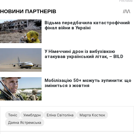
Теніс
Уимблдон
Еліна Світоліна
Марта Костюк
Даяна Ястремська