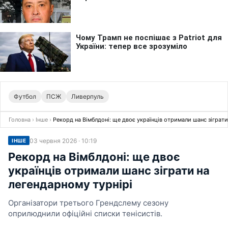
Футбол
ПСЖ
Ливерпуль
Головна
›
Інше
›
Рекорд на Вімблдоні: ще двоє українців отримали шанс зіграти
03 червня 2026 · 10:19
ІНШЕ
Рекорд на Вімблдоні: ще двоє
українців отримали шанс зіграти на
легендарному турнірі
Організатори третього Грендслему сезону
оприлюднили офіційні списки тенісистів.