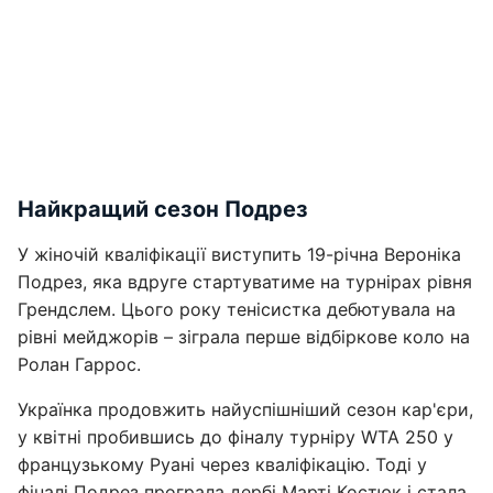
Найкращий сезон Подрез
У жіночій кваліфікації виступить 19-річна Вероніка
Подрез, яка вдруге стартуватиме на турнірах рівня
Грендслем. Цього року тенісистка дебютувала на
рівні мейджорів – зіграла перше відбіркове коло на
Ролан Гаррос.
Українка продовжить найуспішніший сезон кар'єри,
у квітні пробившись до фіналу турніру WTA 250 у
французькому Руані через кваліфікацію. Тоді у
фіналі Подрез програла дербі Марті Костюк і стала