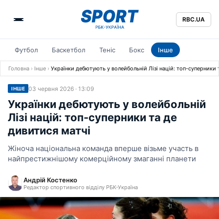
RBC.UA
Футбол
Баскетбол
Теніс
Бокс
Інше
Головна
›
Інше
›
Українки дебютують у волейбольній Лізі націй: топ-суперники 
03 червня 2026 · 13:09
ІНШЕ
Українки дебютують у волейбольній
Лізі націй: топ-суперники та де
дивитися матчі
Жіноча національна команда вперше візьме участь в
найпрестижнішому комерційному змаганні планети
Андрій Костенко
Редактор спортивного відділу РБК-Україна