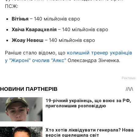
ПСЖ:
Вітінья
– 140 мільйонів євро
Хвіча Кварацхелія
– 140 мільйонів євро
Жоау Невеш
– 140 мільйонів євро
Раніше стало відомо, що
колишній тренер українців
у "Жироні" очолив "Аякс"
Олександра Зінченка.