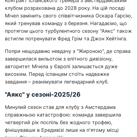
Контракт іспанського тренера з амстердамським
клубом розрахована до 2028 року. На цій посаді
Мічел замінить свого співвітчизника Оскара Гарсію,
який тренував команду з березня. Нагадаємо, що
протягом цього турбулентного сезону "Аякс" також
встигли потренувати Фред Грім та Джон Хейтінга.
Попри нещодавню невдачу з "Жироною", де справа
завершилася вильотом з елітного дивізіону,
авторитет Мічела у Європі залишається дуже
високим. Перед іспанцем стоїть надважке
завдання – реанімувати легендарний клуб.
"Аякс" у сезоні-2025/26
Минулий сезон став для клубу з Амстердама
справжньою катастрофою: команда завершила
четвертий рік поспіль без жодного трофею,
фінішувавши в Ередивізі лише на п'ятому місці