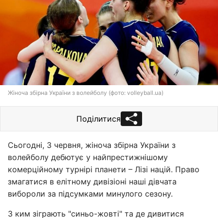
Жіноча збірна України з волейболу (фото: volleyball.ua)
Поділитися
Сьогодні, 3 червня, жіноча збірна України з
волейболу дебютує у найпрестижнішому
комерційному турнірі планети – Лізі націй. Право
змагатися в елітному дивізіоні наші дівчата
вибороли за підсумками минулого сезону.
З ким зіграють "синьо-жовті" та де дивитися