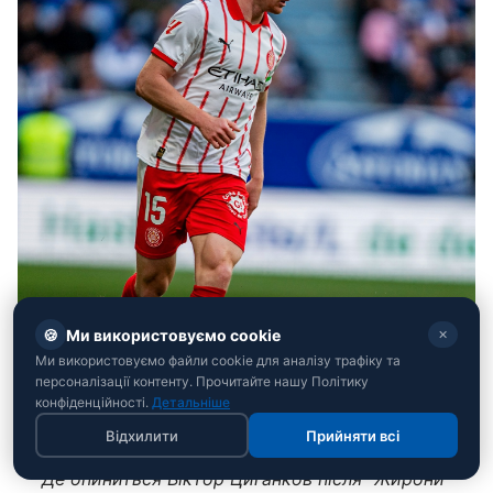
🍪
Ми використовуємо cookie
✕
Ми використовуємо файли cookie для аналізу трафіку та
персоналізації контенту. Прочитайте нашу Політику
конфіденційності.
Детальніше
Відхилити
Прийняти всі
Де опиниться Віктор Циганков після "Жирони"