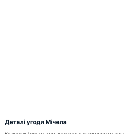
Деталі угоди Мічела