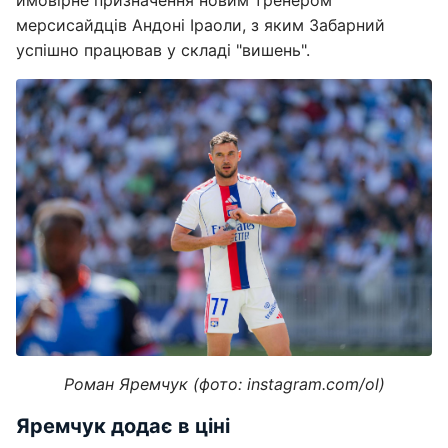
ймовірне призначення новим тренером
мерсисайдців Андоні Іраоли, з яким Забарний
успішно працював у складі "вишень".
Роман Яремчук (фото: instagram.com/ol)
Яремчук додає в ціні