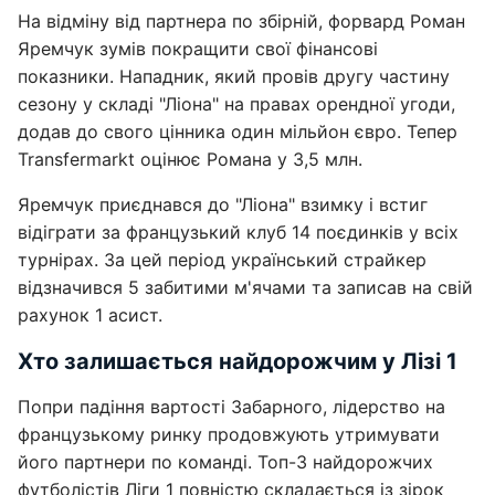
На відміну від партнера по збірній, форвард Роман
Яремчук зумів покращити свої фінансові
показники. Нападник, який провів другу частину
сезону у складі "Ліона" на правах орендної угоди,
додав до свого цінника один мільйон євро. Тепер
Transfermarkt оцінює Романа у 3,5 млн.
Яремчук приєднався до "Ліона" взимку і встиг
відіграти за французький клуб 14 поєдинків у всіх
турнірах. За цей період український страйкер
відзначився 5 забитими м'ячами та записав на свій
рахунок 1 асист.
Хто залишається найдорожчим у Лізі 1
Попри падіння вартості Забарного, лідерство на
французькому ринку продовжують утримувати
його партнери по команді. Топ-3 найдорожчих
футболістів Ліги 1 повністю складається із зірок