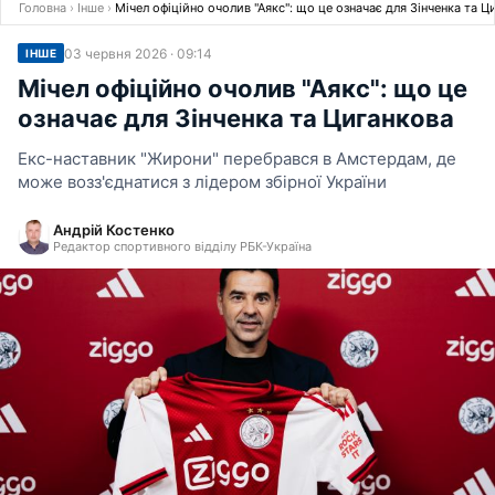
Головна
›
Інше
›
Мічел офіційно очолив "Аякс": що це означає для Зінченка та Ц
03 червня 2026 · 09:14
ІНШЕ
Мічел офіційно очолив "Аякс": що це
означає для Зінченка та Циганкова
Екс-наставник "Жирони" перебрався в Амстердам, де
може возз'єднатися з лідером збірної України
Андрій Костенко
Редактор спортивного відділу РБК-Україна