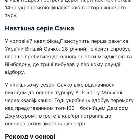
14-ю українською фіналісткою в історії жіночого
туру.
Невтішна серія Сачка
У чоловічій кваліфікації виступить перша ракетка
України Віталій Сачко. 28-річний тенісист спробує
вперше пробитися до основної сітки мейджорів та
Вімблдону, де тричі вибував у першому раунді
відбору.
У нинішньому сезоні Сачко вже відзначився
виходом до основи турніру ATP 500 у Мюнхені
через кваліфікацію. Тоді українець здобув перемогу
над представником топ-100 – боснійцем Даміром
Джумхуром і втретє в кар'єрі потрапив до
основної сітки змагань цієї серії.
Рекорд у основі