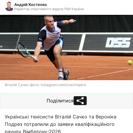
Андрій Костенко
Редактор спортивного відділу РБК-Україна
Віталій Сачко (фото: instagram.com/czechopen)
Поділитися
Українські тенісисти Віталій Сачко та Вероніка
Подрез потрапили до заявки кваліфікаційного
раунду Вімблдону-2026.