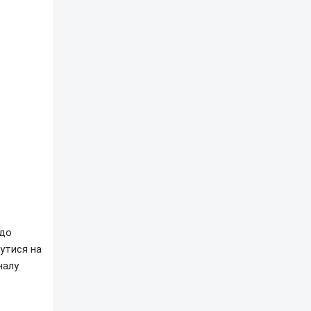
 до
утися на
налу