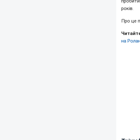
пробити
років.
Про це 
Читайте
на Рола