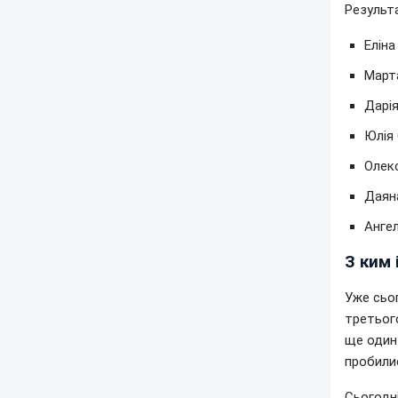
Результ
Еліна
Марта
Дарія
Юлія 
Олекс
Даяна
Ангел
З ким 
Уже сьог
третьог
ще один
пробилис
Сьогодні