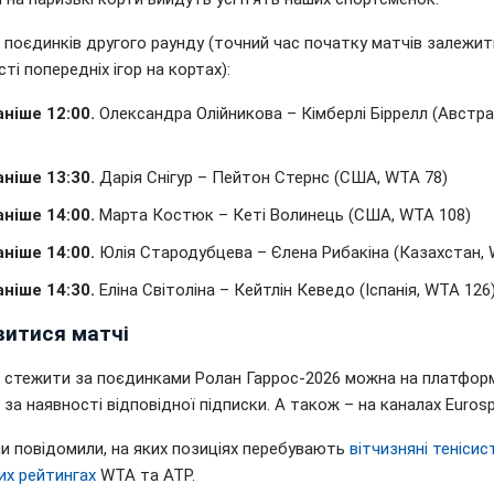
поєдинків другого раунду (точний час початку матчів залежит
ті попередніх ігор на кортах):
аніше 12:00.
Олександра Олійникова – Кімберлі Біррелл (Австра
аніше 13:30.
Дарія Снігур – Пейтон Стернс (США, WTA 78)
аніше 14:00.
Марта Костюк – Кеті Волинець (США, WTA 108)
аніше 14:00.
Юлія Стародубцева – Єлена Рибакіна (Казахстан, 
аніше 14:30.
Еліна Світоліна – Кейтлін Кеведо (Іспанія, WTA 126
витися матчі
ні стежити за поєдинками Ролан Гаррос-2026 можна на платфор
а наявності відповідної підписки. А також – на каналах Eurosp
ми повідомили, на яких позиціях перебувають
вітчизняні тенісис
их рейтингах
WTA та ATP.