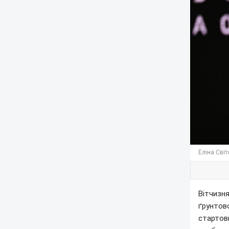
Еліна Світ
Вітчизн
ґрунтово
стартови