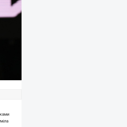
мками
уміла