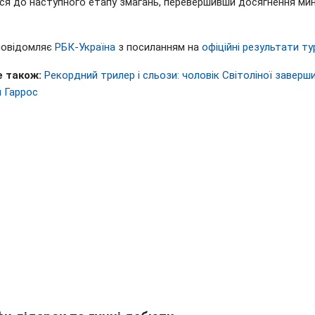
ся до наступного етапу змагань, перевершивши досягнення ми
повідомляє
РБК-Україна
з посиланням на
офіційні результати ту
 також:
Рекордний трилер і сльози: чоловік Світоліної заверш
н Гаррос