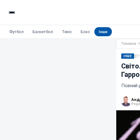
Футбол
Баскетбол
Теніс
Бокс
Інше
Головна
›
27 
ІНШЕ
Світо
Гарро
Повний 
Анд
Реда