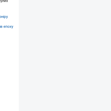
нулих
рніру
.
ив епоху