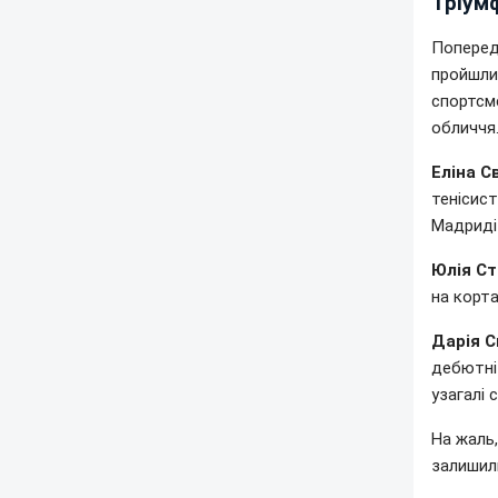
Тріумф
Попередн
пройшли 
спортсме
обличчя
Еліна С
тенісист
Мадриді 
Юлія Ст
на корт
Дарія С
дебютні 
узагалі 
На жаль,
залиши