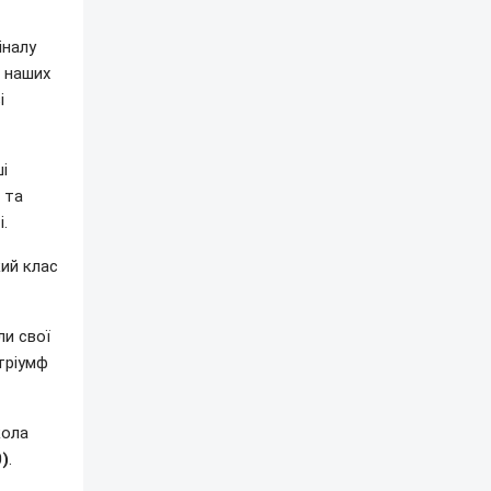
іналу
ь наших
і
і
 та
.
кий клас
и свої
 тріумф
кола
0)
.