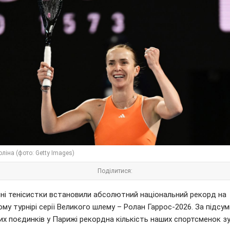
оліна (фото: Getty Images)
Поділитися:
яні тенісистки встановили абсолютний національний рекорд на
му турнірі серії Великого шлему – Ролан Гаррос-2026. За підсу
х поєдинків у Парижі рекордна кількість наших спортсменок з