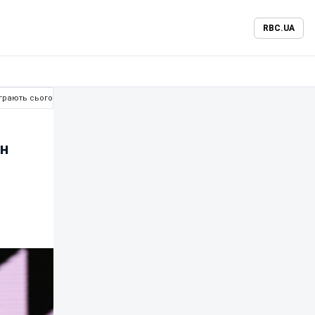
RBC.UA
 грають сьогодні
ан