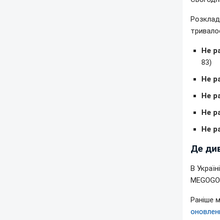
Розклад 
тривалос
Не р
83)
Не р
Не р
Не р
Не р
Де ди
В Украї
MEGOGO з
Раніше 
оновлен