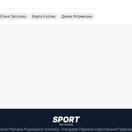
Еліна Світоліна
Марта Костюк
Даяна Ястремська
панію
·
Реклама
·
Редакційна політика і стандарти
·
Правила користування
·
Правова