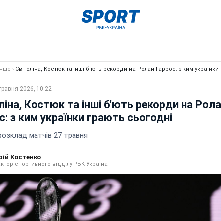
Інше
›
Світоліна, Костюк та інші б'ють рекорди на Ролан Гаррос: з ким українки
травня 2026, 10:22
ліна, Костюк та інші б'ють рекорди на Рол
с: з ким українки грають сьогодні
розклад матчів 27 травня
рій Костенко
ктор спортивного відділу РБК-Україна