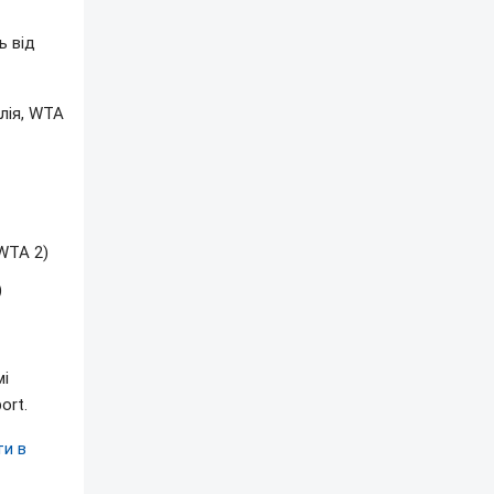
ь від
лія, WTA
WTA 2)
)
мі
ort.
ти в