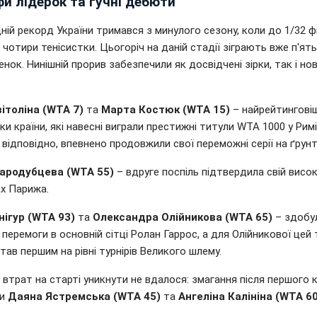
и лідерок та гучні дебюти
ій рекорд України тримався з минулого сезону, коли до 1/32 ф
чотири тенісистки. Цьогоріч на даній стадії зіграють вже п'ят
нок. Нинішній прорив забезпечили як досвідчені зірки, так і нов
.
вітоліна (WTA 7)
та
Марта Костюк (WTA 15)
– найрейтинговіш
ки країни, які навесні виграли престижні титули WTA 1000 у Римі
відповідно, впевнено продовжили свої переможні серії на ґрунті
ародубцева (WTA 55)
– вдруге поспіль підтвердила свій висо
ах Парижа.
нігур (WTA 93)
та
Олександра Олійникова (WTA 65)
– здобул
перемоги в основній сітці Ролан Гаррос, а для Олійникової цей
став першим на рівні турнірів Великого шлему.
 втрат на старті уникнути не вдалося: змагання після першого 
ли
Даяна Ястремська (WTA 45)
та
Ангеліна Калініна (WTA 6