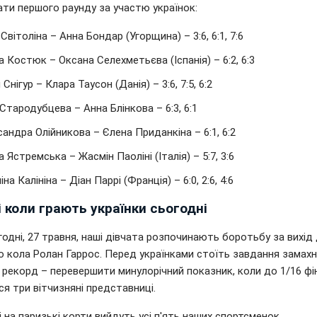
ати першого раунду за участю українок:
 Світоліна – Анна Бондар (Угорщина) – 3:6, 6:1, 7:6
 Костюк – Оксана Селехметьєва (Іспанія) – 6:2, 6:3
 Снігур – Клара Таусон (Данія) – 3:6, 7:5, 6:2
Стародубцева – Анна Блінкова – 6:3, 6:1
андра Олійникова – Єлена Приданкіна – 6:1, 6:2
 Ястремська – Жасмін Паоліні (Італія) – 5:7, 3:6
іна Калініна – Діан Паррі (Франція) – 6:0, 2:6, 4:6
і коли грають українки сьогодні
одні, 27 травня, наші дівчата розпочинають боротьбу за вихід
о кола Ролан Гаррос. Перед українками стоїть завдання замахн
 рекорд – перевершити минулорічний показник, коли до 1/16 фі
я три вітчизняні представниці.
 на паризькі корти вийдуть усі п'ять наших спортсменок.