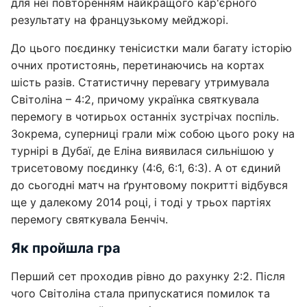
для неї повторенням найкращого кар'єрного
результату на французькому мейджорі.
До цього поєдинку тенісистки мали багату історію
очних протистоянь, перетинаючись на кортах
шість разів. Статистичну перевагу утримувала
Світоліна – 4:2, причому українка святкувала
перемогу в чотирьох останніх зустрічах поспіль.
Зокрема, суперниці грали між собою цього року на
турнірі в Дубаї, де Еліна виявилася сильнішою у
трисетовому поєдинку (4:6, 6:1, 6:3). А от єдиний
до сьогодні матч на ґрунтовому покритті відбувся
ще у далекому 2014 році, і тоді у трьох партіях
перемогу святкувала Бенчіч.
Як пройшла гра
Перший сет проходив рівно до рахунку 2:2. Після
чого Світоліна стала припускатися помилок та