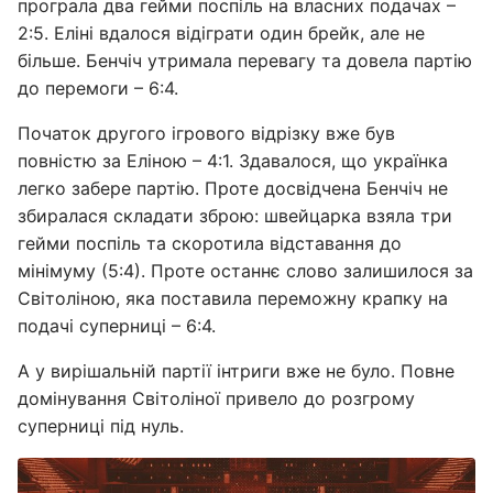
програла два гейми поспіль на власних подачах –
2:5. Еліні вдалося відіграти один брейк, але не
більше. Бенчіч утримала перевагу та довела партію
до перемоги – 6:4.
Початок другого ігрового відрізку вже був
повністю за Еліною – 4:1. Здавалося, що українка
легко забере партію. Проте досвідчена Бенчіч не
збиралася складати зброю: швейцарка взяла три
гейми поспіль та скоротила відставання до
мінімуму (5:4). Проте останнє слово залишилося за
Світоліною, яка поставила переможну крапку на
подачі суперниці – 6:4.
А у вирішальній партії інтриги вже не було. Повне
домінування Світоліної привело до розгрому
суперниці під нуль.