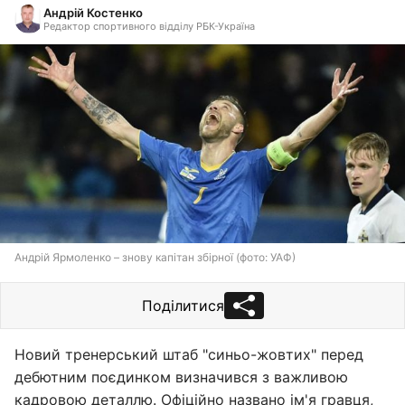
Андрій Костенко
Редактор спортивного відділу РБК-Україна
Андрій Ярмоленко – знову капітан збірної (фото: УАФ)
Поділитися
Новий тренерський штаб "синьо-жовтих" перед
дебютним поєдинком визначився з важливою
кадровою деталлю. Офіційно названо ім'я гравця,