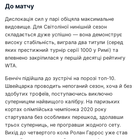
До матчу
Дислокація сил у парі обіцяла максимальне
видовище. Для Світоліної нинішній сезон
складається дуже успішно — вона демонструє
високу стабільність, виграла два титули (серед
яких престижний турнір серії 1000 у Римі) та
впевнено закріпилася у першій десятці рейтингу
WTA.
Бенчіч підійшла до зустрічі на порозі топ-10.
Швейцарка проводить непоганий сезон, хоча й без
здобутих трофеїв, поступаючись виключно
суперницям найвищого калібру. На паризьких
кортах олімпійська чемпіонка 2020 року
стартувала без особливих перешкод, здолавши
трьох суперниць, не програвши жодного сету.
Вихід до четвертого кола Ролан Гаррос уже став