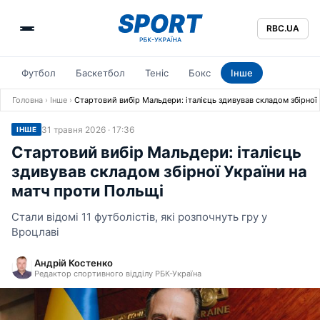
RBC.UA
Футбол
Баскетбол
Теніс
Бокс
Інше
Головна
›
Інше
›
Стартовий вибір Мальдери: італієць здивував складом збірної
31 травня 2026 · 17:36
ІНШЕ
Стартовий вибір Мальдери: італієць
здивував складом збірної України на
матч проти Польщі
Стали відомі 11 футболістів, які розпочнуть гру у
Вроцлаві
Андрій Костенко
Редактор спортивного відділу РБК-Україна