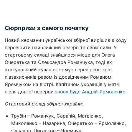
Сюрпризи з самого початку
Новий керманич української збірної вирішив з ходу
перевірити найближчий резерв та свіжі сили. У
стартовому складі знайшлося місце для Олега
Очеретька та Олександра Романчука, тоді як
атакувальний кулак сформує перевірене тріо
півзахисників разом із досвідченим Романом
Яремчуком на вістрі. Капітаном українців у матчі
після довгої перерви
знову буде Андрій Ярмоленко
.
Стартовий склад збірної України:
Трубін – Романчук, Сарапій, Матвієнко,
Миколенко – Назарина, Очеретько – Ярмоленко,
Судаков, Циганков – Яремчук.