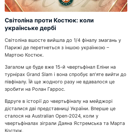
Світоліна проти Костюк: коли
українське дербі
Світоліна вшосте вийшла до 1/4 фіналу змагань у
Парижі де перетнеться з іншою українкою –
Мартою Костюк.
Загалом це буде вже 15-й чвертьфінал Еліни на
турнірах Grand Slam і вона спробує вп'яте вийти до
півфіналу. Їй ще жодного разу не вдавалося це
зробити на Ролан Гаррос.
Вдруге в історії до чвертьфіналу на мейджорі
дісталися дві представниці України. Вперше це
сталося на Australian Open-2024, коли у
чвертьфіналах зіграли Даяна Ястремська та Марта
Костюк.