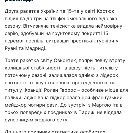
Друга ракетка України та 15-та у світі Костюк
підійшла до гри на тлі феноменального відрізка
сезону. Вітчизняна тенісистка видала неймовірну
серію, здобувши на ґрунтовому покритті 15
перемог поспіль, вигравши престижні турніри у
Руані та Мадриді.
Третя ракетка світу Свьонтек, попри певну втрату
колишньої стабільності та відсутність титулів у
поточному сезоні, залишалася однією з лідерок
світового тенісу і головною претенденткою на
титул у Франції. Ролан Гаррос – особливе місце для
польки, адже вона підкорювала цей французький
мейджор чотири рази. До зустрічі з Мартою Іга в
трьох попередніх поєдинках в Парижі не віддала
суперницям жодного сету.
До цього поєдинку статистика особистих