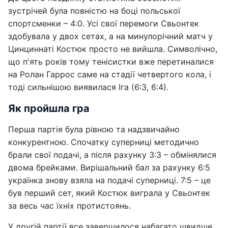
зустрічей була повністю на боці польської
спортсменки – 4:0. Усі свої перемоги Свьонтек
здобувала у двох сетах, а на минулорічний матч у
Цинциннаті Костюк просто не вийшла. Символічно,
що п'ять років тому тенісистки вже перетиналися
на Ролан Гаррос саме на стадії четвертого кола, і
тоді сильнішою виявилася Іга (6:3, 6:4).
Як пройшла гра
Перша партія була рівною та надзвичайно
конкурентною. Спочатку суперниці методично
брали свої подачі, а після рахунку 3:3 – обмінялися
двома брейками. Вирішальний бал за рахунку 6:5
українка знову взяла на подачі суперниці. 7:5 – це
був перший сет, який Костюк виграла у Свьонтек
за весь час їхніх протистоянь.
У другій партії все завершилося набагато швидше.