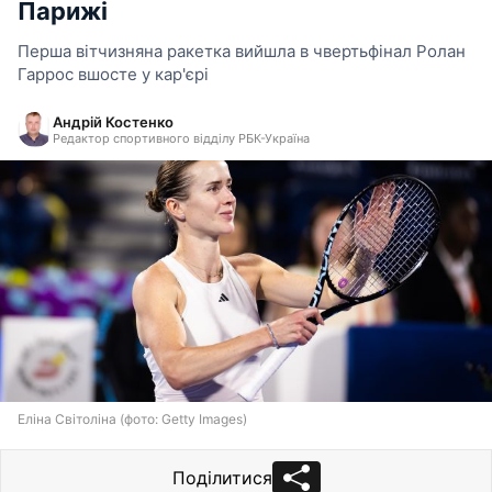
Парижі
Перша вітчизняна ракетка вийшла в чвертьфінал Ролан
Гаррос вшосте у кар'єрі
Андрій Костенко
Редактор спортивного відділу РБК-Україна
Еліна Світоліна (фото: Getty Images)
Поділитися