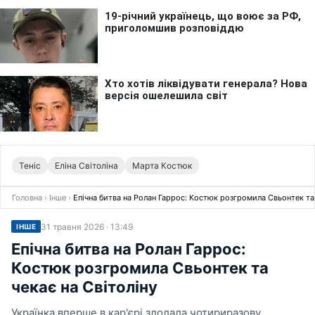
Теніс
Еліна Світоліна
Марта Костюк
Головна
›
Інше
›
Епічна битва на Ролан Гаррос: Костюк розгромила Свьонтек та 
31 травня 2026 · 13:49
ІНШЕ
Епічна битва на Ролан Гаррос:
Костюк розгромила Свьонтек та
чекає на Світоліну
Українка вперше в кар'єрі здолала чотириразову