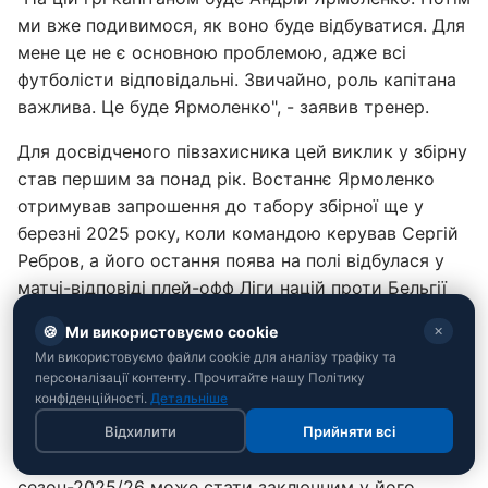
ми вже подивимося, як воно буде відбуватися. Для
мене це не є основною проблемою, адже всі
футболісти відповідальні. Звичайно, роль капітана
важлива. Це буде Ярмоленко", - заявив тренер.
Для досвідченого півзахисника цей виклик у збірну
став першим за понад рік. Востаннє Ярмоленко
отримував запрошення до табору збірної ще у
березні 2025 року, коли командою керував Сергій
Ребров, а його остання поява на полі відбулася у
матчі-відповіді плей-офф Ліги націй проти Бельгії
(0:3). З капітанською пов'язкою Андрій виводив
🍪
Ми використовуємо cookie
✕
збірну востаннє у вересні 2024-го – на матч Ліги
Ми використовуємо файли cookie для аналізу трафіку та
націй проти Чехії (2:3).
персоналізації контенту. Прочитайте нашу Політику
конфіденційності.
Детальніше
Відкладена пенсія
Відхилити
Прийняти всі
Раніше Ярмоленко публічно заявляв, що
сезон-2025/26 може стати заключним у його