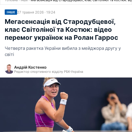
Головна
›
Інше
›
Мегасенсація від Стародубцевої, клас Світоліної та Костюк: в
27 травня 2026 · 19:24
ІНШЕ
Мегасенсація від Стародубцевої,
клас Світоліної та Костюк: відео
перемог українок на Ролан Гаррос
Четверта ракетка України вибила з мейджора другу у
світі
Андрій Костенко
Редактор спортивного відділу РБК-Україна