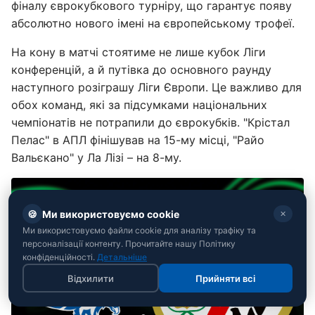
фіналу єврокубкового турніру, що гарантує появу
абсолютно нового імені на європейському трофеї.
На кону в матчі стоятиме не лише кубок Ліги
конференцій, а й путівка до основного раунду
наступного розіграшу Ліги Європи. Це важливо для
обох команд, які за підсумками національних
чемпіонатів не потрапили до єврокубків. "Крістал
Пелас" в АПЛ фінішував на 15-му місці, "Райо
Вальєкано" у Ла Лізі – на 8-му.
🍪
Ми використовуємо cookie
✕
Ми використовуємо файли cookie для аналізу трафіку та
персоналізації контенту. Прочитайте нашу Політику
конфіденційності.
Детальніше
Відхилити
Прийняти всі