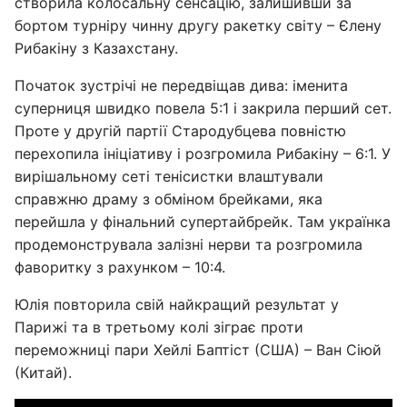
створила колосальну сенсацію, залишивши за
бортом турніру чинну другу ракетку світу – Єлену
Рибакіну з Казахстану.
Початок зустрічі не передвіщав дива: іменита
суперниця швидко повела 5:1 і закрила перший сет.
Проте у другій партії Стародубцева повністю
перехопила ініціативу і розгромила Рибакіну – 6:1. У
вирішальному сеті тенісистки влаштували
справжню драму з обміном брейками, яка
перейшла у фінальний супертайбрейк. Там українка
продемонструвала залізні нерви та розгромила
фаворитку з рахунком – 10:4.
Юлія повторила свій найкращий результат у
Парижі та в третьому колі зіграє проти
переможниці пари Хейлі Баптіст (США) – Ван Сіюй
(Китай).