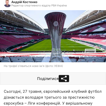
Андрій Костенко
Редактор спортивного відділу РБК-Україна
На трофеї з'явиться нове ім'я (фото: УЄФА)
Поділитися
Сьогодні, 27 травня, європейський клубний футбол
дізнається володаря третього за престижністю
єврокубка – Ліги конференцій. У вирішальному