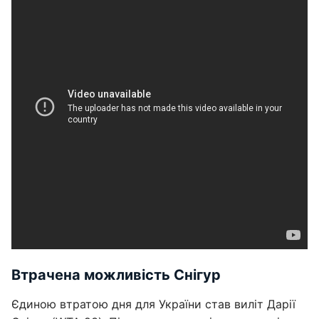
Втрачена можливість Снігур
Єдиною втратою дня для України став виліт Дарії