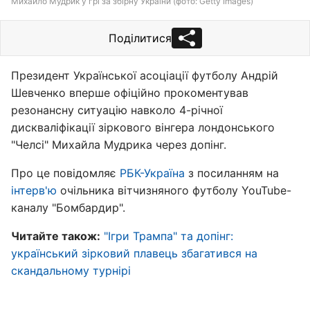
Михайло Мудрик у грі за збірну України (фото: Getty Images)
Поділитися
Президент Української асоціації футболу Андрій
Шевченко вперше офіційно прокоментував
резонансну ситуацію навколо 4-річної
дискваліфікації зіркового вінгера лондонського
"Челсі" Михайла Мудрика через допінг.
Про це повідомляє
РБК-Україна
з посиланням на
інтерв'ю
очільника вітчизняного футболу YouTube-
каналу "Бомбардир".
Читайте також:
"Ігри Трампа" та допінг:
український зірковий плавець збагатився на
скандальному турнірі