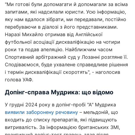
"Ми готові були допомагати й допомагали за всіма
запитами, які надсилали юристи. Усю інформацію,
яку нам вдалося зібрати, ми передавали, постійно
перебуваючи в діалозі з його представниками.
Наразі Михайло отримав від Англійської
футбольної асоціації дискваліфікацію на чотири
роки та подав апеляцію. Найближчим часом
Спортивний арбітражний суд у Лозанні розгляне її.
Сподіваємося, буде ухвалене справедливе рішення
і термін дискваліфікації скоротять", - наголосив
голова УАФ.
Допінг-справа Мудрика: що відомо
У грудні 2024 року в допінг-пробі "А" Мудрика
виявили заборонену речовину
– мельдоній, що
входить до списку препаратів, які підвищують
витривалість. За інформацією британських ЗМІ,
позитивний допінг-тест гравець здав після