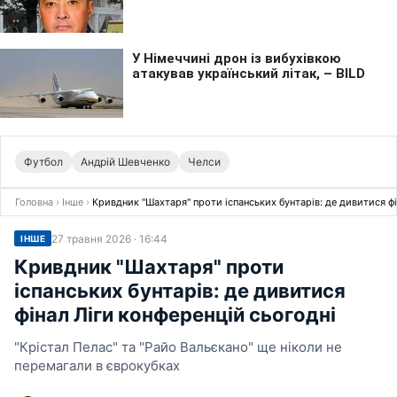
Футбол
Андрій Шевченко
Челси
Головна
›
Інше
›
Кривдник "Шахтаря" проти іспанських бунтарів: де дивитися фі
27 травня 2026 · 16:44
ІНШЕ
Кривдник "Шахтаря" проти
іспанських бунтарів: де дивитися
фінал Ліги конференцій сьогодні
"Крістал Пелас" та "Райо Вальєкано" ще ніколи не
перемагали в єврокубках