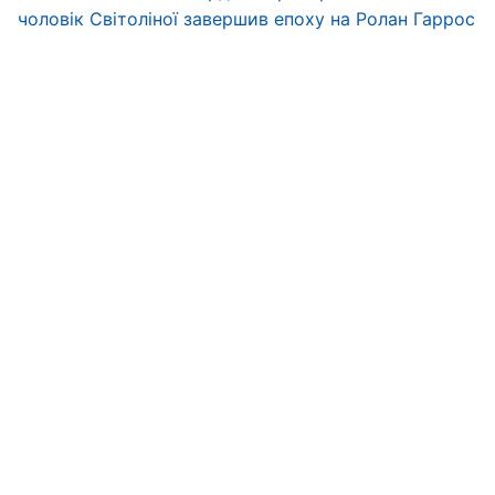
чоловік Світоліної завершив епоху на Ролан Гаррос