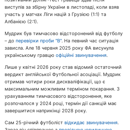
виступів за збірну України в листопаді, коли взяв
участь у матчах Ліги націй з Грузією (1:1) та
Албанією (2:1).
Мудрик був тимчасово відсторонений від футболу
– до
перевірки проби "В"
. На певний час ситуація
зависла. Але 18 червня 2025 року ФА висунула
українському гравцю
офіційні звинувачення
.
Лише у квітні 2026 року став відомий остаточний
вердикт англійської Футбольної асоціації. Мудрик
отримав чотири роки дискваліфікації, що є
максимальним можливим терміном покарання. З
урахуванням тимчасового відсторонення, яке
розпочалося у 2024 році, термін дії санкцій має
завершитися наприкінці 2028 року.
Сам 25-річний футболіст
відкидає звинувачення
.
Зараз він співпрацює з
провідною юридичною