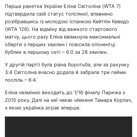
Перша ракетка України Еліна Світоліна (WTA 7)
підтвердила свій статус топсіяної, впевнено
розібравшись із молодою іспанкою Кейтлін Кеведо
(WTA 126). На відміну від важкого стартового
матчу, цього разу Еліна ввімкнула максимальні
оберти з перших хвилин і повісила опонентці
бублик в першому сеті – 6:0 за 28 хвилин.
У другій партії була рівна боротьба, але за рахунку
3:4 Світоліна вчасно додала й забрала три гейми
поспіль – 6:4.
Еліна незмінно виходить до 1/16 фіналу Парижа з
2015 року. Далі на неї чекає німкеня Тамара Корпач,
з якою українка зіграє вперше.