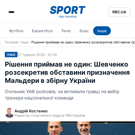
RBC.UA
Футбол
Баскетбол
Теніс
Бокс
Інше
Головна
›
Інше
›
Рішення приймав не один: Шевченко розсекретив обставини пр
27 травня 2026 · 20:19
ІНШЕ
Рішення приймав не один: Шевченко
розсекретив обставини призначення
Мальдери в збірну України
Очільник УАФ розповів, чи впливали гравці на вибір
тренера національної команди
Андрій Костенко
Редактор спортивного відділу РБК-Україна