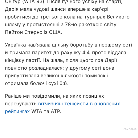
Снігур (WTA 93). Після гучного успіху на старті,
Дарія мала чудові шанси вперше в кар'єрі
пробитися до третього кола на турнірах Великого
шлему у протистоянні з 78-ю ракеткою світу
Пейтон Стернс із США.
Українка нав'язала щільну боротьбу в першому сеті
й тримала паритет до рахунку 4:4, проте віддала
кінцівку партії. На жаль, після цього гра Дарії
повністю розладналася: у другому сеті вона
припустилася великої кількості помилок і
отримала болючі сухі 0:6.
Раніше ми повідомили, на яких позиціях
перебувають
вітчизняні тенісисти в оновлених
рейтингах
WTA та ATP.