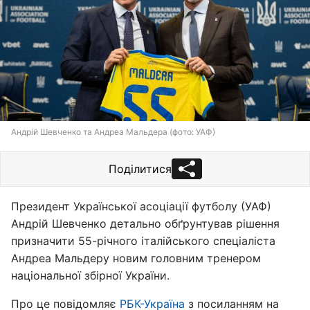
Андрій Шевченко та Андреа Мальдера (фото: УАФ)
Поділитися
Президент Української асоціації футболу (УАФ)
Андрій Шевченко детально обґрунтував рішення
призначити 55-річного італійського спеціаліста
Андреа Мальдеру новим головним тренером
національної збірної України.
Про це повідомляє
РБК-Україна
з посиланням на