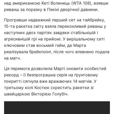
над американкою Кеті Волинець (WTA 108), взявши
реванш за поразку в Пекіні дворічної давнини.
Програвши надважкий перший сет на тайбрейку,
15-та ракетка світу взяла переконливий реванш у
наступних двох партіях завдяки стабільнішій і
агресивнішій грі на прийомі. У вирішальному сеті
ключовим став восьмий гейм, де Марта
реалізувала брейкпоінт, після чого впевнено подала
на матч.
Ця перемога дозволила Марті оновити особистий
рекорд – її безпрограшна серія на ґрунтовому
покритті сягнула вже вражаючих 14 матчів. У
третьому колі Костюк схрестить ракетки зі
швейцаркою Вікторією Голубіч.