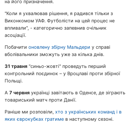
на його призначення.
"Коли я ухвалював рішення, я радився тільки з
Виконкомом УАФ. Футболісти на цей процес не
впливали", - категорично запевнив очільник
асоціації.
Побачити
оновлену збірну Мальдери
у справі
вболівальники зможуть уже за кілька днів.
31 травня
"синьо-жовті" проведуть перший
контрольний поєдинок – у Вроцлаві проти збірної
Польщі.
А
7 червня
українці завітають в Оденсе, де зіграють
товариський матч проти Данії.
Раніше ми розповіли,
хто з українських команд і в
яких єврокубках гратиме
в наступному сезоні.