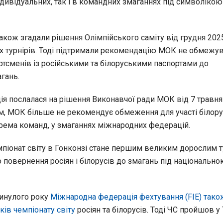
ндивідуальних, так і в командних змаганнях під символікою
також згадали рішення Олімпійського саміту від грудня 202
 турнірів. Тоді підтримали рекомендацію МОК не обмежу
ртсменів із російськими та білоруськими паспортами до
гань.
я послалася на рішення Виконавчої ради МОК від 7 травня
ним, МОК більше не рекомендує обмеження для участі білор
крема команд, у змаганнях міжнародних федерацій.
мпіонат світу в Гонконзі стане першим великим дорослим 
о повернення росіян і білорусів до змагань під національн
инулого року
Міжнародна федерація фехтування (FIE) тако
ків чемпіонату світу
росіян та білорусів. Тоді ЧС пройшов у Т