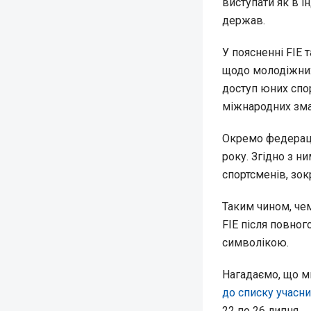
виступати як в і
держав.
У поясненні FIE 
щодо молодіжних
доступ юних спо
міжнародних зма
Окремо федераці
року. Згідно з 
спортсменів, зо
Таким чином, че
FIE після повног
символікою.
Нагадаємо, що м
до списку учасни
22 по 26 липня.