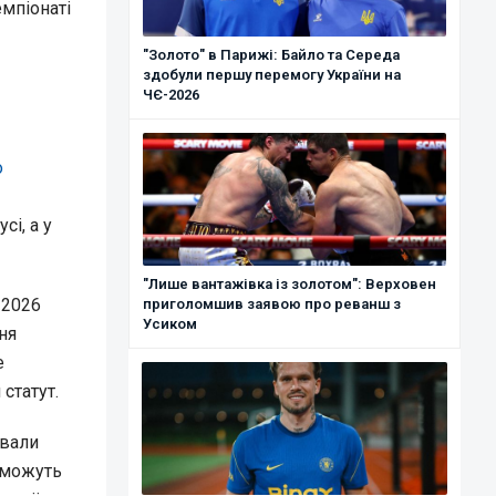
емпіонаті
"Золото" в Парижі: Байло та Середа
здобули першу перемогу України на
ЧЄ-2026
о
сі, а у
"Лише вантажівка із золотом": Верховен
 2026
приголомшив заявою про реванш з
Усиком
ня
е
статут.
ували
 зможуть