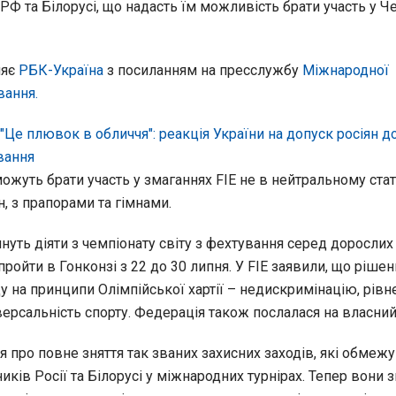
з РФ та Білорусі, що надасть їм можливість брати участь у Ч
ляє
РБК-Україна
з посиланням на пресслужбу
Міжнародної
вання.
"Це плювок в обличчя": реакція України на допуск росіян д
вання
ожуть брати участь у змаганнях FIE не в нейтральному стату
н, з прапорами та гімнами.
нуть діяти з чемпіонату світу з фехтування серед дорослих
 пройти в Гонконзі з 22 до 30 липня. У FIE заявили, що рішен
у на принципи Олімпійської хартії – недискримінацію, рівн
версальність спорту. Федерація також послалася на власний 
 про повне зняття так званих захисних заходів, які обмеж
иків Росії та Білорусі у міжнародних турнірах. Тепер вони