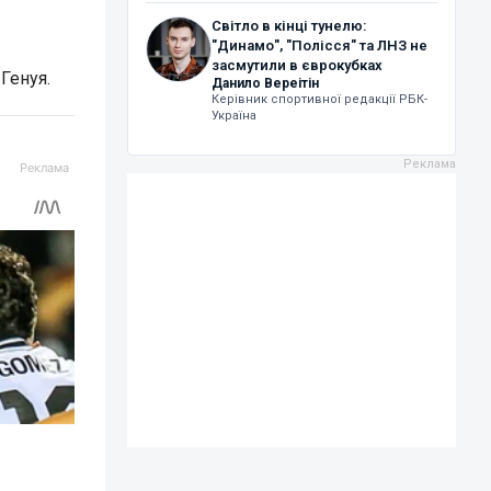
Світло в кінці тунелю:
"Динамо", "Полісся" та ЛНЗ не
засмутили в єврокубках
Генуя.
Данило Вереітін
Керівник спортивної редакції РБК-
Україна