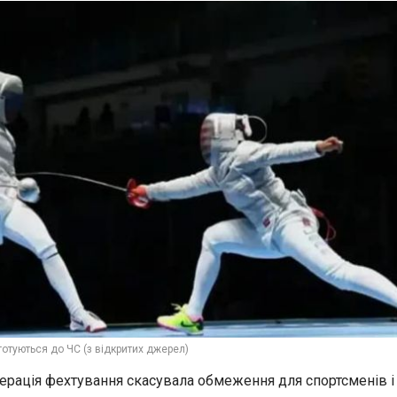
отуються до ЧС (з відкритих джерел)
рація фехтування скасувала обмеження для спортсменів і