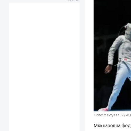
Фото: фехтувальники г
Міжнародна феде