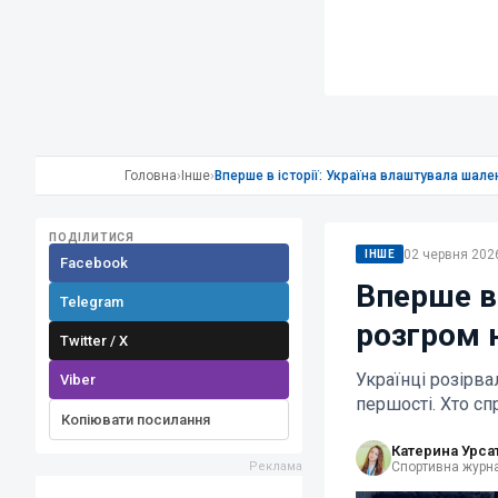
Головна
›
Інше
›
Вперше в історії: Україна влаштувала шале
ПОДІЛИТИСЯ
02 червня 2026
ІНШЕ
Facebook
Вперше в
Telegram
розгром н
Twitter / X
Українці розірва
Viber
першості. Хто сп
Копіювати посилання
Катерина Урса
Спортивна журна