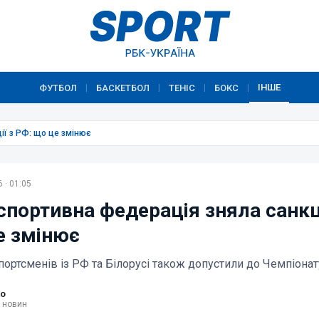
ІНШЕ
ФУТБОЛ
БАСКЕТБОЛ
ТЕНІС
БОКС
|
|
|
|
ії з РФ: що це змінює
 · 01:05
спортивна федерація зняла санкці
е змінює
ортсменів із РФ та Білорусі також допустили до Чемпіонат
ко
и новин