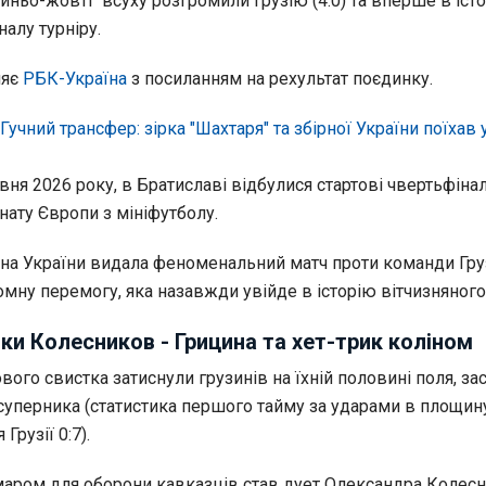
синьо-жовті" всуху розгромили Грузію (4:0) та вперше в істо
алу турніру.
ляє
РБК-Україна
з посиланням на рехультат поєдинку.
Гучний трансфер: зірка "Шахтаря" та збірної України поїхав 
рвня 2026 року, в Братиславі відбулися стартові чвертьфіна
нату Європи з мініфутболу.
рна України видала феноменальний матч проти команди Груз
ну перемогу, яка назавжди увійде в історію вітчизняного 
зки Колесников - Грицина та хет-трик коліном
тового свистка затиснули грузинів на їхній половині поля, з
суперника (статистика першого тайму за ударами в площину
Грузії 0:7).
ром для оборони кавказців став дует Олександра Колесн