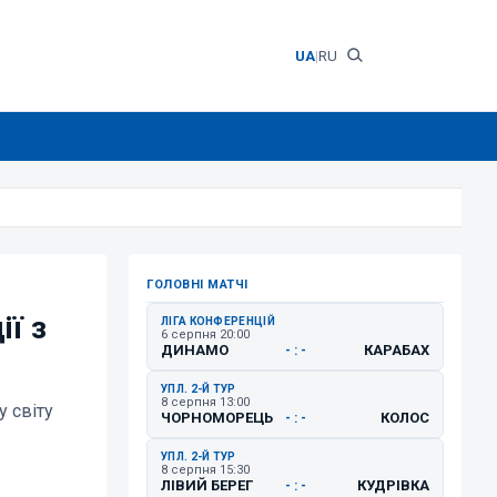
UA
|
RU
ГОЛОВНІ МАТЧІ
ї з
ЛІГА КОНФЕРЕНЦІЙ
6 серпня 20:00
ДИНАМО
КАРАБАХ
- : -
УПЛ. 2-Й ТУР
8 серпня 13:00
у світу
ЧОРНОМОРЕЦЬ
КОЛОС
- : -
УПЛ. 2-Й ТУР
8 серпня 15:30
ЛІВИЙ БЕРЕГ
КУДРІВКА
- : -