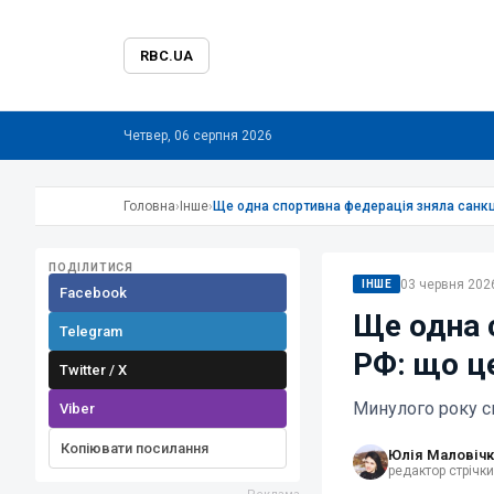
RBC.UA
Четвер, 06 серпня 2026
Головна
›
Інше
›
Ще одна спортивна федерація зняла санкц
ПОДІЛИТИСЯ
03 червня 2026
ІНШЕ
Facebook
Ще одна 
Telegram
РФ: що ц
Twitter / X
Минулого року сп
Viber
Копіювати посилання
Юлія Маловіч
редактор стрічк