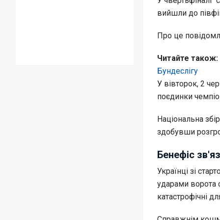
У чвертьфіналі "
вийшли до півфін
Про це повідом
Читайте також:
Бундеслігу
У вівторок, 2 че
поєдинки чемпіо
Національна збі
здобувши розгром
Бенефіс зв'я
Українці зі стар
ударами ворота 
катастрофічні для 
Справжнім кошма