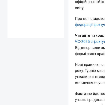
офіційних осіб і
світу.
Про це повідом
федерації фехту
Читайте також:
ЧС-2025 з фехту
Відтепер вони зм
формі своїх краї
Нові правила поч
року. Турнір має
ухвалили з огляд
ставлення та уні
Фактично йдеться
участь представн