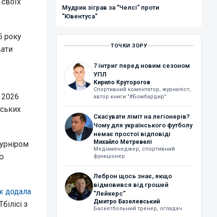
 своїх
Мудрик зіграв за "Челсі" проти
"Ювентуса"
5 року
ТОЧКИ ЗОРУ
вати
7 інтриг перед новим сезоном
УПЛ
Кирило Круторогов
Спортивний коментатор, журналіст,
 2026
автор книги "#Бомбардир"
уських
Скасувати ліміт на легіонерів?
Чому для українського футболу
немає простої відповіді
Михайло Метревелі
турніром
Медіаменеджер, спортивний
ою
функціонер
Леброн щось знає, якщо
відмовився від грошей
ж додала
"Лейкерс"
Дмитро Базелевський
білісі з
Баскетбольний тренер, оглядач