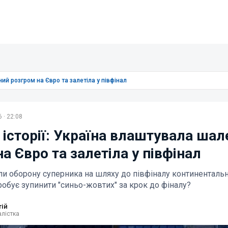
ний розгром на Євро та залетіла у півфінал
 · 22:08
 історії: Україна влаштувала шал
а Євро та залетіла у півфінал
ли оборону суперника на шляху до півфіналу континентальн
робує зупинити "синьо-жовтих" за крок до фіналу?
тій
лістка