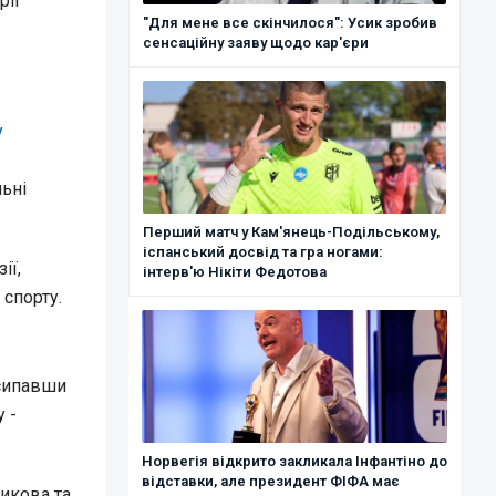
рії
"Для мене все скінчилося": Усик зробив
сенсаційну заяву щодо кар'єри
у
льні
Перший матч у Кам'янець-Подільському,
іспанський досвід та гра ногами:
ії,
інтерв'ю Нікіти Федотова
спорту.
асипавши
 -
Норвегія відкрито закликала Інфантіно до
відставки, але президент ФІФА має
икова та