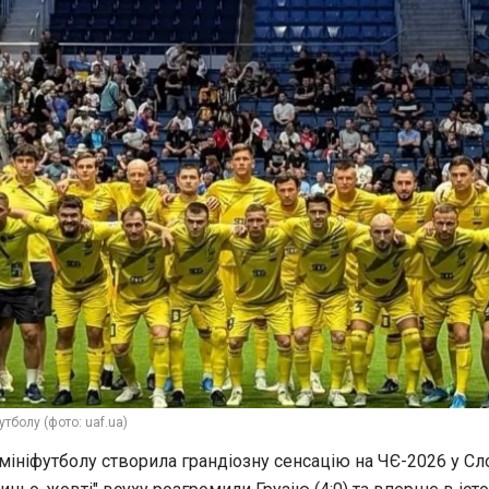
утболу (фото: uaf.ua)
 мініфутболу створила грандіозну сенсацію на ЧЄ-2026 у Сл