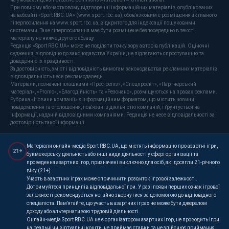
При повному або частковому відтворенні інформаційних матеріалів, опублікованих
на вебсайті «Sport RBC.UA» (www.sport.rbc.ua), обов'язковим є розміщення активного
гіперпосилання на www.sport.rbc.ua, відкритого для індексації пошуковими
системами. Таке гіперпосилання має бути розміщене безпосередньо в тексті
матеріалу не нижче другого абзацу.
Редакція «Sport RBC.UA» може не поділяти точку зору авторів публікацій. Оціночні
судження, відповідно до законодавства України, не підлягають спростуванню та
доведенню їх правдивості.
За достовірність, зміст і відповідність вимогам законодавства рекламних матеріалів
відповідальність несе рекламодавець.
Матеріали, позначені плашками «Прес-реліз», «Спецпроєкт», «Партнерський
матеріал», «Promo», «Благодійність» та «Резонанс», розміщуються на правах реклами.
Рубрика «Новини компанії» є інформаційним форматом, що містить новини,
повідомлення та оголошення, пов'язані з діяльністю компаній, і ґрунтується на
інформації, наданій відповідними компаніями. Редакція не несе відповідальності за
достовірність такої інформації.
Матеріали онлайн-медіа Sport RBC.UA, що містять інформацію про азартні ігри,
21+
букмекерську діяльність або інші види діяльності у сфері організації та
проведення азартних ігор, призначені виключно для осіб, які досягли 21-річного
віку (21+).
Участь в азартних іграх може спричинити розвиток ігрової залежності.
Дотримуйтеся принципів відповідальної гри. У разі появи перших ознак ігрової
залежності рекомендується негайно звернутися за допомогою до відповідного
спеціаліста. Пам'ятайте, що участь в азартних іграх не може бути джерелом
доходу або альтернативою трудовій діяльності.
Онлайн-медіа Sport RBC.UA не є організатором азартних ігор, не проводить ігри
на реальні чи віртуальні кошти, не приймає ставки та не здійснює приймання