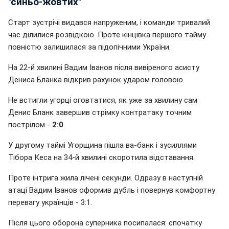
"синьо-жовтих"
Старт зустрічі видався напруженим, і команди тривалий
час ділилися розвідкою. Проте кінцівка першого тайму
повністю залишилася за підопічними України.
На 22-й хвилині Вадим Іванов після вивіреного асисту
Дениса Бланка відкрив рахунок ударом головою.
Не встигли угорці оговтатися, як уже за хвилину сам
Денис Бланк завершив стрімку контратаку точним
пострілом -
2:0
.
У другому таймі Угорщина пішла ва-банк і зусиллями
Тібора Кеса на 34-й хвилині скоротила відставання.
Проте інтрига жила лічені секунди. Одразу в наступній
атаці Вадим Іванов оформив дубль і повернув комфортну
перевагу українців - 3:1.
Після цього оборона суперника посипалася: спочатку