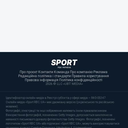
Про проєкт
·
Контакти
·
Команда
·
Про компанію
·
Реклама
·
Редакційна політика і стандарти
·
Правила користування
·
Правова інформація
·
Політика конфіденційності
·
2026 © LLC «UBT MEDIA»
Ідентифікатор онлайн-медіа в Реєстрі суб’єктів у сфері медіа — R40-05347
Онлайн-медіа «Sport RBC.UA» має двомовну версію (українською та російською
мовами).
Фотографії, ілюстрації та інші зображення належать їхнім правовласникам.
Використання фотографій, позначених Getty Images, допускається виключно за
наявності письмового дозволу фотоагентства Getty Images. Фотографії, позначені
логотипом «Sport RBC.UA» або підписані «Sport RBC.UA», можуть використовуватися
на умовах ліцензії Creative Commons Attribution 4.0 International.