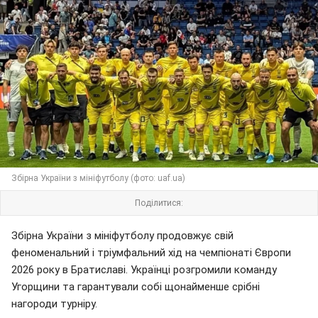
Збірна України з мініфутболу (фото: uaf.ua)
Поділитися:
Збірна України з мініфутболу продовжує свій
феноменальний і тріумфальний хід на чемпіонаті Європи
2026 року в Братиславі. Українці розгромили команду
Угорщини та гарантували собі щонайменше срібні
нагороди турніру.