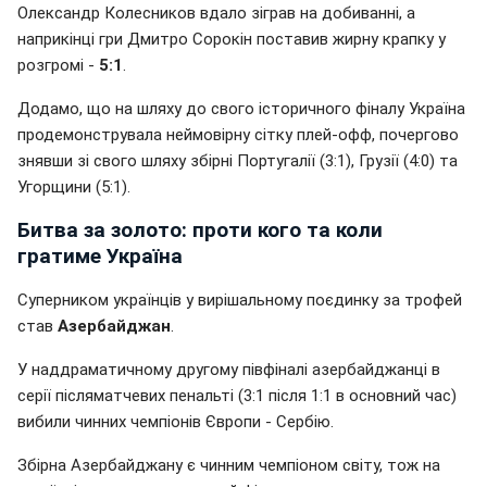
Олександр Колесников вдало зіграв на добиванні, а
наприкінці гри Дмитро Сорокін поставив жирну крапку у
розгромі -
5:1
.
Додамо, що на шляху до свого історичного фіналу Україна
продемонструвала неймовірну сітку плей-офф, почергово
знявши зі свого шляху збірні Португалії (3:1), Грузії (4:0) та
Угорщини (5:1).
Битва за золото: проти кого та коли
гратиме Україна
Суперником українців у вирішальному поєдинку за трофей
став
Азербайджан
.
У наддраматичному другому півфіналі азербайджанці в
серії післяматчевих пенальті (3:1 після 1:1 в основний час)
вибили чинних чемпіонів Європи - Сербію.
Збірна Азербайджану є чинним чемпіоном світу, тож на