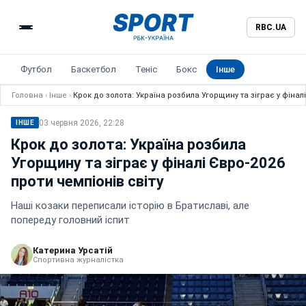
RBC.UA
Футбол
Баскетбол
Теніс
Бокс
Інше
Головна
›
Інше
›
Крок до золота: Україна розбила Угорщину та зіграє у фіналі
03 червня 2026, 22:28
ІНШЕ
Крок до золота: Україна розбила
Угорщину та зіграє у фіналі Євро-2026
проти чемпіонів світу
Наші козаки переписали історію в Братиславі, але
попереду головний іспит
Катерина Урсатій
Спортивна журналістка