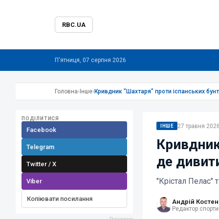
RBC.UA
П'ятниця, 07 серпня 2026
Головна
›
Інше
›
Кривдник "Шахтаря" проти іспанських бунт
ПОДІЛИТИСЯ
27 травня 2026
ІНШЕ
Facebook
Кривдник
Telegram
де дивит
Twitter / X
"Крістал Пелас" 
Viber
Копіювати посилання
Андрій Костен
Редактор спорти