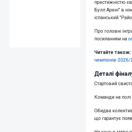
престижністю єв
Булл Арені" в ні
іспанський "Райо
Про головні інт
посиланням на
о
Читайте також:
чемпіонів-2026/
Деталі фінал
Стартовий свисто
Команди на полі 
Обидва колективи
що гарантує поя
На кону в матчі 