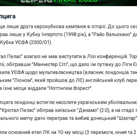
пцига
це лише друга єврокубкова кампанія в історії. До цього се
грав лише у Кубку Інтертото (1998 рік), а "Райо Вальєкано" 
 Кубка УЄФА (2000/01).
тал Пелас" взагалі не мав виступати в Лізі конференцій. Тор
ії, обігравши "Манчестер Сіті", що дало їм путівку до Ліги 
вила УЄФА щодо мультивласництва (власник лондонців та
ьким "Ліоном", який пройшов до ЛЄ) англійський клуб пер
а їхнє місце віддали "Ноттінгем Форест".
пцига лондонці встигли насолити українським уболівальни
Крістал Пелас" обіграв київське "Динамо" (2:0), а на стадії
ального матчу двічі переграв та вибив донецький "Шахтар" (3
ли основний етап ЛК на 10-му місці (3 перемоги, нічия та 2