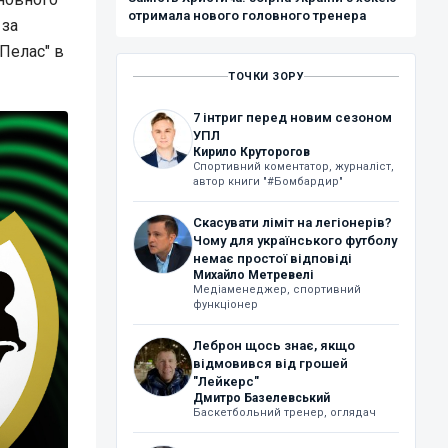
отримала нового головного тренера
 за
 Пелас" в
ТОЧКИ ЗОРУ
7 інтриг перед новим сезоном
УПЛ
Кирило Круторогов
Спортивний коментатор, журналіст,
автор книги "#Бомбардир"
Скасувати ліміт на легіонерів?
Чому для українського футболу
немає простої відповіді
Михайло Метревелі
Медіаменеджер, спортивний
функціонер
Леброн щось знає, якщо
відмовився від грошей
"Лейкерс"
Дмитро Базелевський
Баскетбольний тренер, оглядач