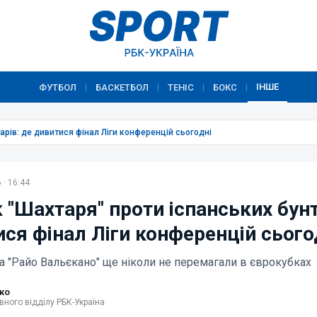
ІНШЕ
ФУТБОЛ
БАСКЕТБОЛ
ТЕНІС
БОКС
|
|
|
|
арів: де дивитися фінал Ліги конференцій сьогодні
 · 16:44
 "Шахтаря" проти іспанських бунт
ися фінал Ліги конференцій сього
та "Райо Вальєкано" ще ніколи не перемагали в єврокубках
ко
вного відділу РБК-Україна