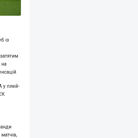
б із
 затятим
 на
енсацій.
А у плей-
АЕК
манди
матчів,