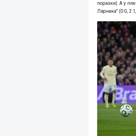
поразки). А у пл
Ларнака" (0:0, 2:1