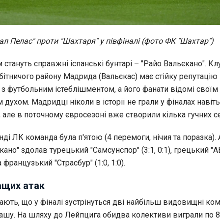
тал Пелас" проти "Шахтаря" у півфіналі (фото ФК "Шахтар")
 стануть справжні іспанські бунтарі – "Райо Вальєкано". Клу
бітничого району Мадрида (Вальєкас) має стійку репутацію
 з футбольним істеблішментом, а його фанати відомі своїм
духом. Мадридці ніколи в історії не грали у фіналах навіть
, але в поточному євросезоні вже створили кілька гучних с
ді ЛК команда була п'ятою (4 перемоги, нічия та поразка). 
ано" здолав турецький "Самсунспор" (3:1, 0:1), грецький "
та французький "Страсбур" (1:0, 1:0).
ащих атак
ають, що у фіналі зустрінуться дві найбільш видовищні ко
ашу. На шляху до Лейпцига обидва колективи виграли по 8 