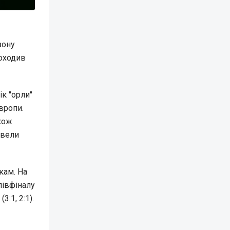
зону
доходив
ік "орли"
Європи.
кож
евели
кам. На
 півфіналу
:1, 2:1).