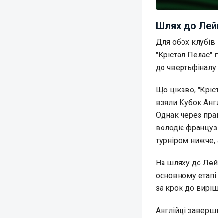
Шлях до Лей
Для обох клубів 
"Крістал Пелас" 
до чвертьфіналу
Що цікаво, "Кріс
взяли Кубок Англ
Однак через пра
володіє француз
турніром нижче, 
На шляху до Лей
основному етапі "
за крок до виріш
Англійці заверши