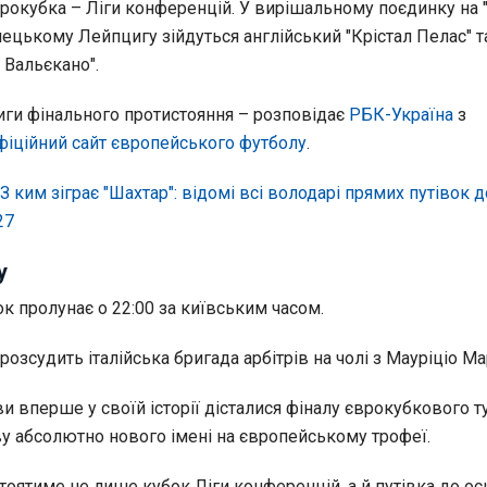
рокубка – Ліги конференцій. У вирішальному поєдинку на 
мецькому Лейпцигу зійдуться англійський "Крістал Пелас" т
 Вальєкано".
риги фінального протистояння – розповідає
РБК-Україна
з
фіційний сайт європейського футболу
.
З ким зіграє "Шахтар": відомі всі володарі прямих путівок д
27
у
к пролунає о 22:00 за київським часом.
розсудить італійська бригада арбітрів на чолі з Мауріціо Мар
 вперше у своїй історії дісталися фіналу єврокубкового ту
ву абсолютно нового імені на європейському трофеї.
стоятиме не лише кубок Ліги конференцій, а й путівка до о