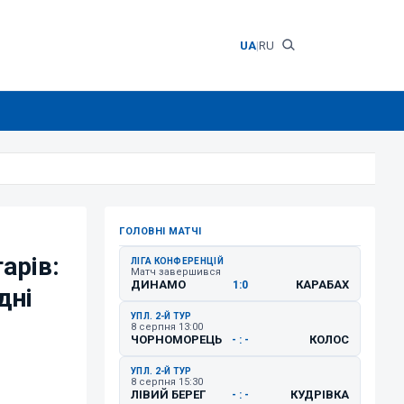
UA
|
RU
ГОЛОВНІ МАТЧІ
арів:
ЛІГА КОНФЕРЕНЦІЙ
Матч завершився
ДИНАМО
КАРАБАХ
1:0
дні
УПЛ. 2-Й ТУР
8 серпня 13:00
ЧОРНОМОРЕЦЬ
КОЛОС
- : -
УПЛ. 2-Й ТУР
8 серпня 15:30
ЛІВИЙ БЕРЕГ
КУДРІВКА
- : -