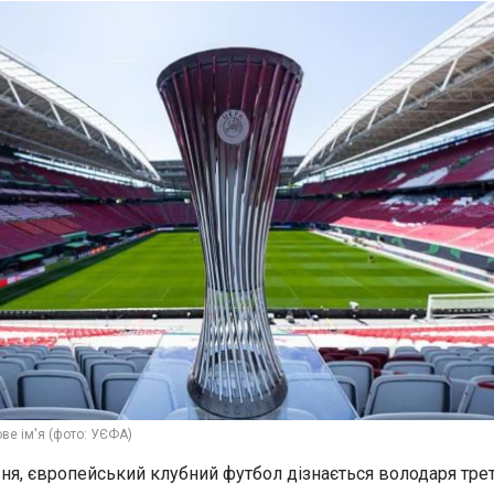
ове ім'я (фото: УЄФА)
вня, європейський клубний футбол дізнається володаря тре