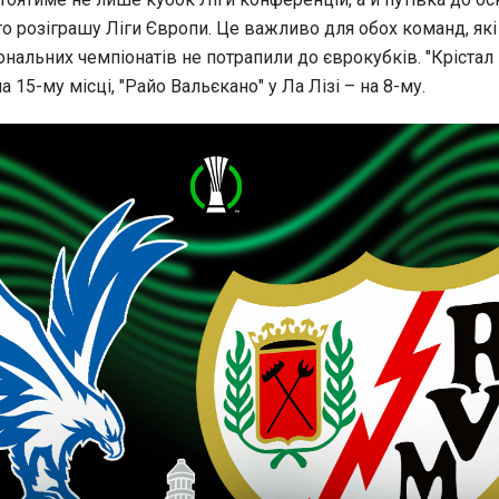
о розіграшу Ліги Європи. Це важливо для обох команд, які
нальних чемпіонатів не потрапили до єврокубків. "Крістал
 15-му місці, "Райо Вальєкано" у Ла Лізі – на 8-му.