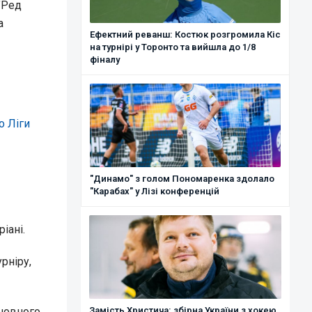
"Ред
а
Ефектний реванш: Костюк розгромила Кіс
на турнірі у Торонто та вийшла до 1/8
фіналу
о Ліги
"Динамо" з голом Пономаренка здолало
"Карабах" у Лізі конференцій
іані.
рніру,
сновного
Замість Христича: збірна України з хокею