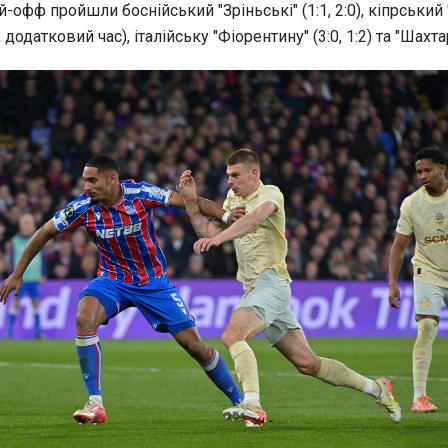
ей-офф пройшли боснійський "Зріньські" (1:1, 2:0), кіпрський
, додатковий час), італійську "Фіорентину" (3:0, 1:2) та "Шахта