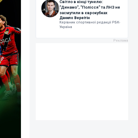
Світло в кінці тунелю:
"Динамо", "Полісся" та ЛНЗ не
засмутили в єврокубках
Данило Вереітін
Керівник спортивної редакції РБК-
Україна