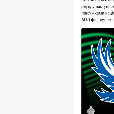
раунду наступног
підсумками націо
АПЛ фінішував на