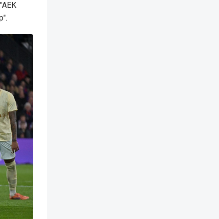
 "АЕК
р".