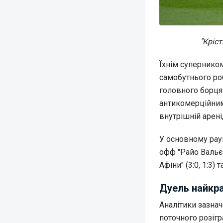
"Кріс
Їхнім суперником
самобутнього ро
головного борця
антикомерційним 
внутрішній арені
У основному раун
офф "Райо Вальєк
Афіни" (3:0, 1:3) 
Дуель найкр
Аналітики зазнач
поточного розігр