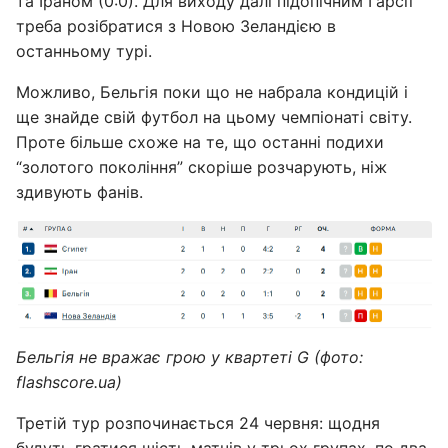
та Іраном (0:0). Для виходу далі підопічним Гарсії
треба розібратися з Новою Зеландією в
останньому турі.
Можливо, Бельгія поки що не набрала кондицій і
ще знайде свій футбол на цьому чемпіонаті світу.
Проте більше схоже на те, що останні подихи
“золотого покоління” скоріше розчарують, ніж
здивують фанів.
Бельгія не вражає грою у квартеті G (фото:
flashscore.uа)
Третій тур розпочинається 24 червня: щодня