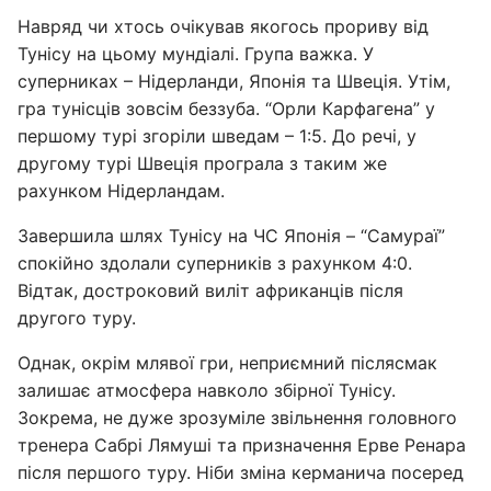
Навряд чи хтось очікував якогось прориву від
Тунісу на цьому мундіалі. Група важка. У
суперниках – Нідерланди, Японія та Швеція. Утім,
гра тунісців зовсім беззуба. “Орли Карфагена” у
першому турі згоріли шведам – 1:5. До речі, у
другому турі Швеція програла з таким же
рахунком Нідерландам.
Завершила шлях Тунісу на ЧС Японія – “Самураї”
спокійно здолали суперників з рахунком 4:0.
Відтак, достроковий виліт африканців після
другого туру.
Однак, окрім млявої гри, неприємний післясмак
залишає атмосфера навколо збірної Тунісу.
Зокрема, не дуже зрозуміле звільнення головного
тренера Сабрі Лямуші та призначення Ерве Ренара
після першого туру. Ніби зміна керманича посеред