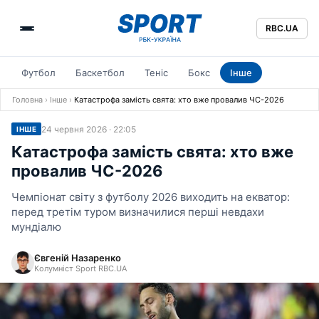
RBC.UA
Футбол
Баскетбол
Теніс
Бокс
Інше
Головна
›
Інше
›
Катастрофа замість свята: хто вже провалив ЧС-2026
24 червня 2026 · 22:05
ІНШЕ
Катастрофа замість свята: хто вже
провалив ЧС-2026
Чемпіонат світу з футболу 2026 виходить на екватор:
перед третім туром визначилися перші невдахи
мундіалю
Євгеній Назаренко
Колумніст Sport RBC.UA