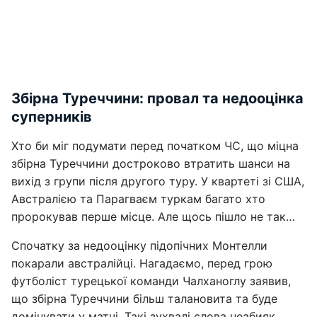
Збірна Туреччини: провал та недооцінка
суперників
Хто би міг подумати перед початком ЧС, що міцна
збірна Туреччини достроково втратить шанси на
вихід з групи після другого туру. У квартеті зі США,
Австралією та Парагваєм туркам багато хто
пророкував перше місце. Але щось пішло не так…
Спочатку за недооцінку підопічних Монтелли
покарали австралійці. Нагадаємо, перед грою
футболіст турецької команди Чалханоглу заявив,
що збірна Туреччини більш талановита та буде
домінувати у матчі. Такі зухвалі слова неабияк