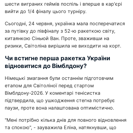
шести виграних геймів поспіль і вперше в кар'єрі
вийти до 1/4 фіналу цього турніру.
Сьогодні, 24 червня, українка мала посперечатися
за путівку до півфіналу з 52-ю ракеткою світу,
китаянкою Сіньюй Ван. Проте, зваживши на
ризики, Світоліна вирішила не виходити на корт.
Чи встигне перша ракетка України
відновитися до Вімблдону?
Німецькі змагання були останнім підготовчим
етапом для Світоліної перед стартом
Вімблдону-2026. У коментарі тенісистка
підтвердила, що ушкодження стегна потребує
паузи, проте вона налаштована оптимістично.
"Мені потрібно кілька днів для повного відновлення
та спокою", - зауважила Еліна, натякнувши, що