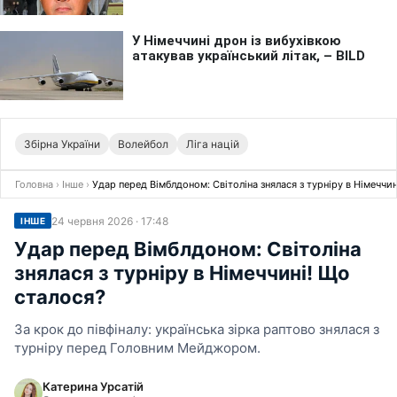
Збірна України
Волейбол
Ліга націй
Головна
›
Інше
›
Удар перед Вімблдоном: Світоліна знялася з турніру в Німеччи
24 червня 2026 · 17:48
ІНШЕ
Удар перед Вімблдоном: Світоліна
знялася з турніру в Німеччині! Що
сталося?
За крок до півфіналу: українська зірка раптово знялася з
турніру перед Головним Мейджором.
Катерина Урсатій