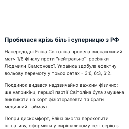
Пробилася крізь біль і суперницю з РФ
Напередодні Еліна Світоліна провела виснажливий
матч 1/8 фіналу проти "нейтральної" росіянки
Людмили Самсонової. Українка здобула ефектну
вольову перемогу у трьох сетах - 3:6, 6:3, 6:2.
Поєдинок видався надзвичайно важким фізично:
ще наприкінці першої партії Світоліна була змушена
викликати на корт фізіотерапевта та брати
медичний таймаут.
Попри дискомфорт, Еліна змогла перехопити
ініціативу, оформити у вирішальному сеті серію з