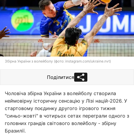
Збірна України з волейболу (фото: instagram.com/ukraine.nvt)
Поділитися
Чоловіча збірна України з волейболу створила
неймовірну історичну сенсацію у Лізі націй-2026. У
стартовому поєдинку другого ігрового тижня
"синьо-жовті" в чотирьох сетах переграли одного з
головних грандів світового волейболу - збірну
Бразилії.