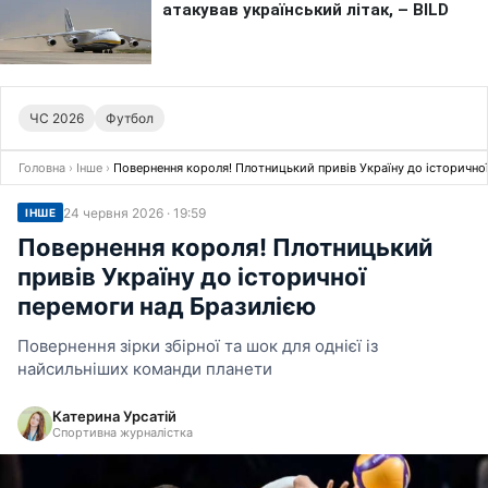
ЧС 2026
Футбол
Головна
›
Інше
›
Повернення короля! Плотницький привів Україну до історично
24 червня 2026 · 19:59
ІНШЕ
Повернення короля! Плотницький
привів Україну до історичної
перемоги над Бразилією
Повернення зірки збірної та шок для однієї із
найсильніших команди планети
Катерина Урсатій
Спортивна журналістка