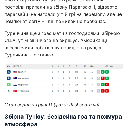
постріли припали на збірну Парагваю. І, відверто,
парагвайці не награли у тій грі на перемогу, але це
чемпіонат світу – і він помилок не пробачає.
Туреччина ще зіграє матч з господарями, збірною
США, утім він нічого не вирішує. Американці
забезпечили собі першу позицію в групі, а
Туреччина – останню.
Стан справ у групі D (фото: flashscore.uа)
Збірна Тунісу: безідейна гра та похмура
атмосфера