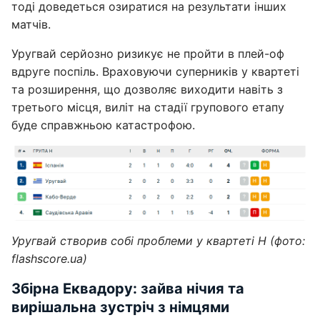
тоді доведеться озиратися на результати інших
матчів.
Уругвай серйозно ризикує не пройти в плей-оф
вдруге поспіль. Враховуючи суперників у квартеті
та розширення, що дозволяє виходити навіть з
третього місця, виліт на стадії групового етапу
буде справжньою катастрофою.
Уругвай створив собі проблеми у квартеті H (фото:
flashscore.uа)
Збірна Еквадору: зайва нічия та
вирішальна зустріч з німцями