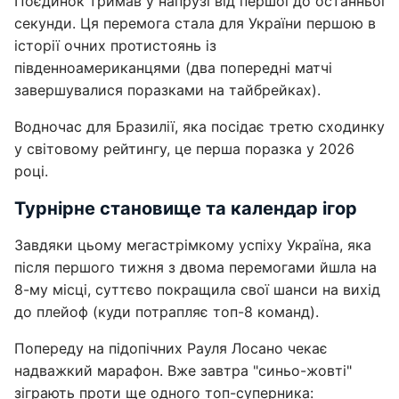
Поєдинок тримав у напрузі від першої до останньої
секунди. Ця перемога стала для України першою в
історії очних протистоянь із
південноамериканцями (два попередні матчі
завершувалися поразками на тайбрейках).
Водночас для Бразилії, яка посідає третю сходинку
у світовому рейтингу, це перша поразка у 2026
році.
Турнірне становище та календар ігор
Завдяки цьому мегастрімкому успіху Україна, яка
після першого тижня з двома перемогами йшла на
8-му місці, суттєво покращила свої шанси на вихід
до плейоф (куди потрапляє топ-8 команд).
Попереду на підопічних Рауля Лосано чекає
надважкий марафон. Вже завтра "синьо-жовті"
зіграють проти ще одного топ-суперника: