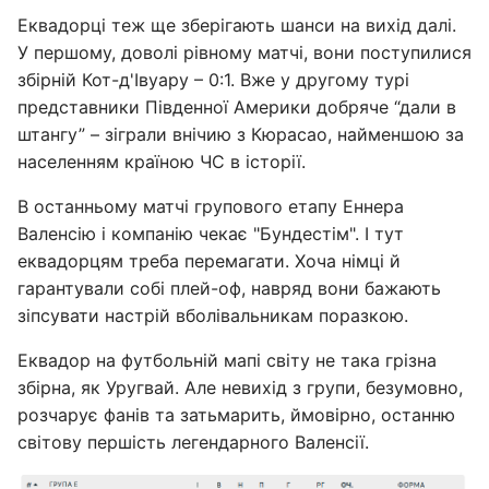
Еквадорці теж ще зберігають шанси на вихід далі.
У першому, доволі рівному матчі, вони поступилися
збірній Кот-д'Івуару – 0:1. Вже у другому турі
представники Південної Америки добряче “дали в
штангу” – зіграли внічию з Кюрасао, найменшою за
населенням країною ЧС в історії.
В останньому матчі групового етапу Еннера
Валенсію і компанію чекає "Бундестім". І тут
еквадорцям треба перемагати. Хоча німці й
гарантували собі плей-оф, навряд вони бажають
зіпсувати настрій вболівальникам поразкою.
Еквадор на футбольній мапі світу не така грізна
збірна, як Уругвай. Але невихід з групи, безумовно,
розчарує фанів та затьмарить, ймовірно, останню
світову першість легендарного Валенсії.