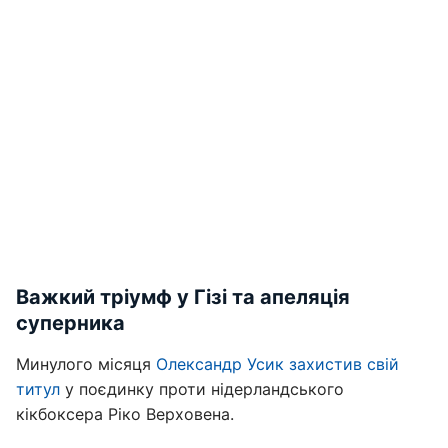
Важкий тріумф у Гізі та апеляція
суперника
Минулого місяця
Олександр Усик захистив свій
титул
у поєдинку проти нідерландського
кікбоксера Ріко Верховена.