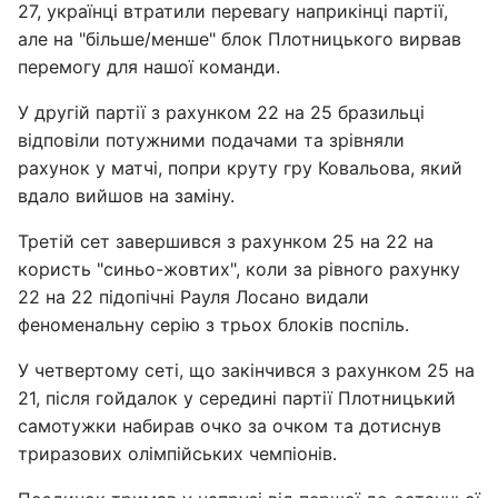
27, українці втратили перевагу наприкінці партії,
але на "більше/менше" блок Плотницького вирвав
перемогу для нашої команди.
У другій партії з рахунком 22 на 25 бразильці
відповіли потужними подачами та зрівняли
рахунок у матчі, попри круту гру Ковальова, який
вдало вийшов на заміну.
Третій сет завершився з рахунком 25 на 22 на
користь "синьо-жовтих", коли за рівного рахунку
22 на 22 підопічні Рауля Лосано видали
феноменальну серію з трьох блоків поспіль.
У четвертому сеті, що закінчився з рахунком 25 на
21, після гойдалок у середині партії Плотницький
самотужки набирав очко за очком та дотиснув
триразових олімпійських чемпіонів.