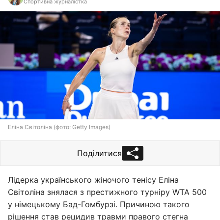
Спортивна журналістка
Еліна Cвітоліна (фото: Getty Images)
Поділитися
Лідерка українського жіночого тенісу Еліна
Світоліна знялася з престижного турніру WTA 500
у німецькому Бад-Гомбурзі. Причиною такого
рішення став рецидив травми правого стегна