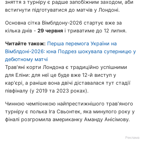
зняття з турніру є радше запобіжним заходом, аби
встигнути підготуватися до матчів у Лондоні.
Основна сітка Вімблдону-2026 стартує вже за
кілька днів -
29 червня
і триватиме до 12 липня.
Читайте також:
Перша перемога України на
Вімблдоні-2026: юна Подрез шокувала суперницю у
дебютному матчі
Трав'яні корти Лондона є традиційно успішними
для Еліни: для неї це буде вже 12-й виступ у
кар'єрі, а раніше вона двічі діставалася тут стадії
півфіналу (у 2019 та 2023 роках).
Чинною чемпіонкою найпрестижнішого трав'яного
турніру є полька Іга Свьонтек, яка минулого року у
фіналі розгромила американку Аманду Анісімову.