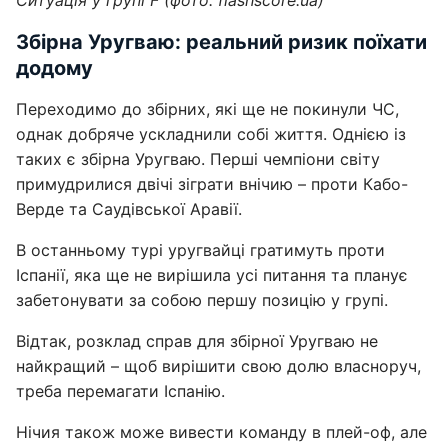
Ситуація у групі F (фото: flashscore.uа)
Збірна Уругваю: реальний ризик поїхати
додому
Переходимо до збірних, які ще не покинули ЧС,
однак добряче ускладнили собі життя. Однією із
таких є збірна Уругваю. Перші чемпіони світу
примудрилися двічі зіграти внічию – проти Кабо-
Верде та Саудівської Аравії.
В останньому турі уругвайці гратимуть проти
Іспанії, яка ще не вирішила усі питання та планує
забетонувати за собою першу позицію у групі.
Відтак, розклад справ для збірної Уругваю не
найкращий – щоб вирішити свою долю власноруч,
треба перемагати Іспанію.
Нічия також може вивести команду в плей-оф, але