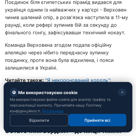
Поєдинок біля єгипетських пірамід видався для
українця одним із найважчих у кар'єрі - Верховен
чинив шалений опір, а розв'язка наступила в 11-му
раунді, коли рефері зупинив бій за секунду до
фінального гонгу, зафіксувавши технічний нокаут.
Команда Верховена згодом подала офіційну
апеляцію через нібито передчасну зупинку
поєдинку, проте вона була відхилена, і пояси
залишилися в Україні.
Читайте також:
"
Я некоронований король":
Верховена офіційно усунули від боксу після бою з
🍪
Ми використовуємо cookie
✕
Усиком
Ми використовуємо файли cookie для аналізу трафіку та
Після цього бою в боксерському кулуарах дедалі
персоналізації контенту. Прочитайте нашу Політику
частіше почали лунати заклики до 39-річного
конфіденційності.
Детальніше
Усика піти з рингу на вершині успіху.
Відхилити
Прийняти всі
Остаточний вердикт - до кінця тижня