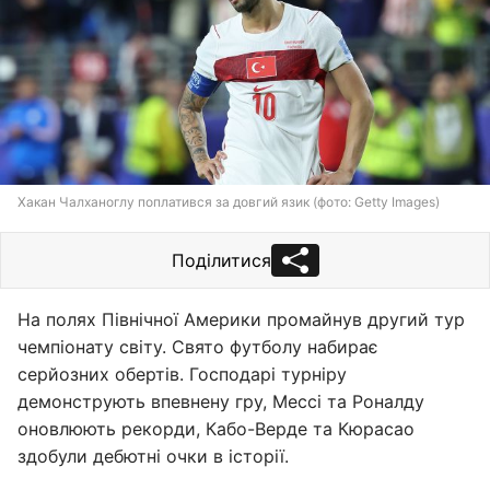
Хакан Чалханоглу поплатився за довгий язик (фото: Getty Images)
Поділитися
На полях Північної Америки промайнув другий тур
чемпіонату світу. Свято футболу набирає
серйозних обертів. Господарі турніру
демонструють впевнену гру, Мессі та Роналду
оновлюють рекорди, Кабо-Верде та Кюрасао
здобули дебютні очки в історії.