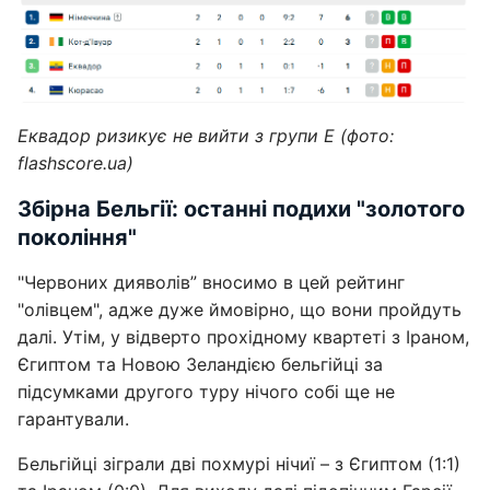
Еквадор ризикує не вийти з групи Е (фото:
flashscore.uа)
Збірна Бельгії: останні подихи "золотого
покоління"
"Червоних дияволів” вносимо в цей рейтинг
"олівцем", адже дуже ймовірно, що вони пройдуть
далі. Утім, у відверто прохідному квартеті з Іраном,
Єгиптом та Новою Зеландією бельгійці за
підсумками другого туру нічого собі ще не
гарантували.
Бельгійці зіграли дві похмурі нічиї – з Єгиптом (1:1)